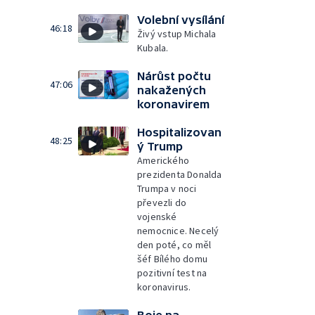
Volební vysílání
46:18
Živý vstup Michala
Kubala.
Nárůst počtu
47:06
nakažených
koronavirem
Hospitalizovan
48:25
ý Trump
Amerického
prezidenta Donalda
Trumpa v noci
převezli do
vojenské
nemocnice. Necelý
den poté, co měl
šéf Bílého domu
pozitivní test na
koronavirus.