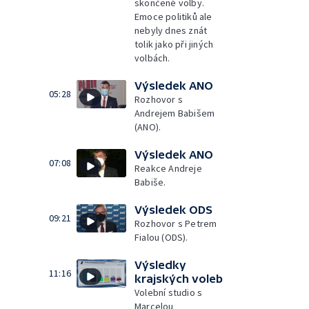
skončené volby.
Emoce politiků ale
nebyly dnes znát
tolik jako při jiných
volbách.
Výsledek ANO
05:28
Rozhovor s
Andrejem Babišem
(ANO).
Výsledek ANO
07:08
Reakce Andreje
Babiše.
Výsledek ODS
09:21
Rozhovor s Petrem
Fialou (ODS).
Výsledky
11:16
krajských voleb
Volební studio s
Marcelou