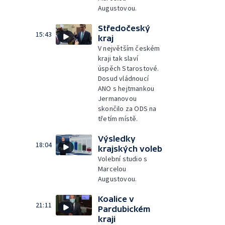
Augustovou.
Středočeský
15:43
kraj
V největším českém
kraji tak slaví
úspěch Starostové.
Dosud vládnoucí
ANO s hejtmankou
Jermanovou
skončilo za ODS na
třetím místě.
Výsledky
18:04
krajských voleb
Volební studio s
Marcelou
Augustovou.
Koalice v
21:11
Pardubickém
kraji