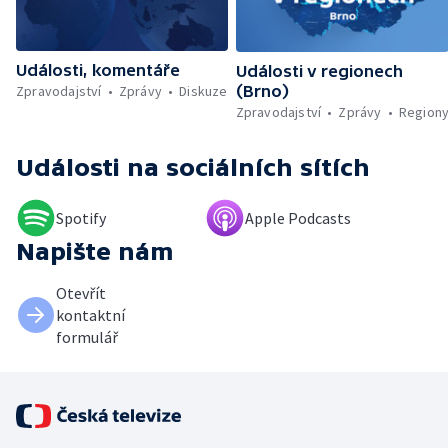
indické lodi v Rudém moři — Nedostatek
vody ovlivňuje zdraví ptáků — Natáčení
vánoční pohádky pro neslyšící
Události, komentáře
Události v regionech
Zpravodajství
Zprávy
Diskuze
(Brno)
Zpravodajství
Zprávy
Region
Události
na sociálních sítích
Spotify
Apple Podcasts
Napište nám
Otevřít
kontaktní
formulář