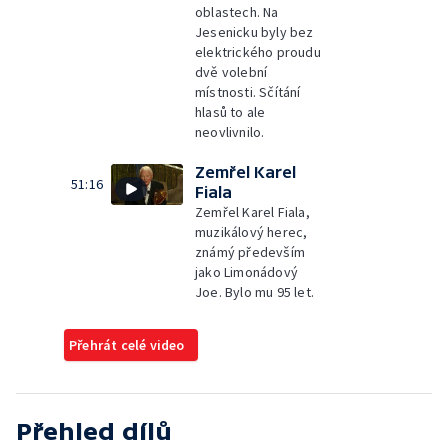
oblastech. Na
Jesenicku byly bez
elektrického proudu
dvě volební
místnosti. Sčítání
hlasů to ale
neovlivnilo.
Zemřel Karel
51:16
Fiala
Zemřel Karel Fiala,
muzikálový herec,
známý především
jako Limonádový
Joe. Bylo mu 95 let.
Přehrát celé video
Přehled dílů