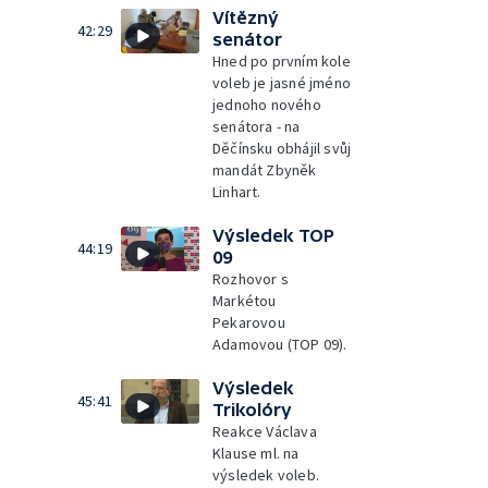
Vítězný
42:29
senátor
Hned po prvním kole
voleb je jasné jméno
jednoho nového
senátora - na
Děčínsku obhájil svůj
mandát Zbyněk
Linhart.
Výsledek TOP
44:19
09
Rozhovor s
Markétou
Pekarovou
Adamovou (TOP 09).
Výsledek
45:41
Trikolóry
Reakce Václava
Klause ml. na
výsledek voleb.