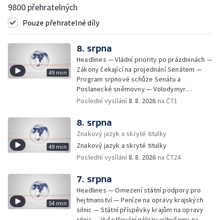
9800 přehratelných
Pouze přehratelné díly
8. srpna
Headlines — Vládní priority po prázdninách —
Zákony čekající na projednání Senátem —
49 min
Program srpnové schůze Senátu a
Poslanecké sněmovny — Volodymyr
Zelenskyj jednal poprvé v Bělehradě —
Poslední vysílání
8. 8. 2026
na ČT1
Útoky na lodě v Černém moři — Tresty za
provoz nelegálních domovů pro seniory —
8. srpna
Populace Česka stárne — Čekací lhůty na
Znakový jazyk a skryté titulky
přijetí do domovů pro seniory — Tisza
Znakový jazyk a skryté titulky
49 min
vybrala kandidáta na prezidenta — Tréninky
Poslední vysílání
8. 8. 2026
na ČT24
soutěžních párů StarDance — Následky
tajfunu Dolphin — Pád dronu v Bulharsku —
Prahou prošel průvod hrdosti na podporu
7. srpna
sexuálních menšin — Snazší vrácení zboží —
Headlines — Omezení státní podpory pro
Pátrání na jezeře Most — Bezpečnost na
hejtmanství — Peníze na opravy krajských
54 min
paddleboardech — Češi hledají chladnější
silnic — Státní příspěvky krajům na opravy
destinace — Kolik zaplatí Češi za dovolenou
silnic — Vyšetřování nálezu výbušniny na