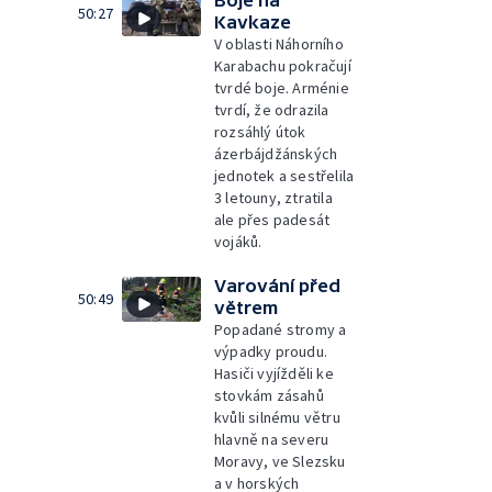
Boje na
50:27
Kavkaze
V oblasti Náhorního
Karabachu pokračují
tvrdé boje. Arménie
tvrdí, že odrazila
rozsáhlý útok
ázerbájdžánských
jednotek a sestřelila
3 letouny, ztratila
ale přes padesát
vojáků.
Varování před
50:49
větrem
Popadané stromy a
výpadky proudu.
Hasiči vyjížděli ke
stovkám zásahů
kvůli silnému větru
hlavně na severu
Moravy, ve Slezsku
a v horských