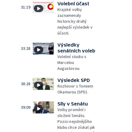
Volební účast
31:19
Krajské volby
zaznamenaly
historicky druhý
nejlepší výsledek v
účasti.
Výsledky
33:28
senátních voleb
Volební studio s
Marcelou
Augustovou.
Výsledek SPD
38:28
Rozhovor s Tomiem
Okamurou (SPD).
Síly v Senátu
39:09
Volby promění i
složení Senátu.
Pozici nejsilnějšího
klubu chce získat jak