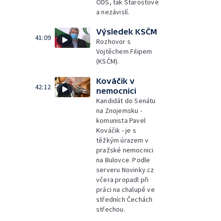
ODS, tak Starostové
a nezávislí.
Výsledek KSČM
41:09
Rozhovor s
Vojtěchem Filipem
(KSČM).
Kováčik v
42:12
nemocnici
Kandidát do Senátu
na Znojemsku -
komunista Pavel
Kováčik - je s
těžkým úrazem v
pražské nemocnici
na Bulovce. Podle
serveru Novinky.cz
včera propadl při
práci na chalupě ve
středních Čechách
střechou.