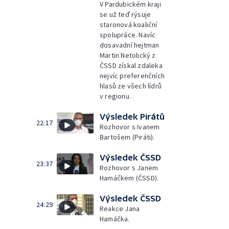
V Pardubickém kraji
se už teď rýsuje
staronová koaliční
spolupráce. Navíc
dosavadní hejtman
Martin Netolický z
ČSSD získal zdaleka
nejvíc preferenčních
hlasů ze všech lídrů
v regionu.
Výsledek Pirátů
22:17
Rozhovor s Ivanem
Bartošem (Piráti).
Výsledek ČSSD
23:37
Rozhovor s Janem
Hamáčkem (ČSSD).
Výsledek ČSSD
24:29
Reakce Jana
Hamáčka.