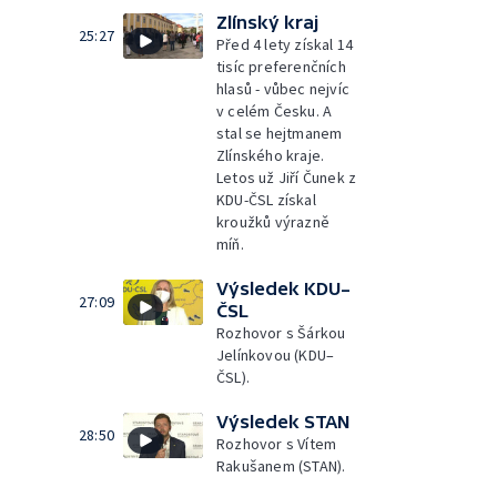
Zlínský kraj
25:27
Před 4 lety získal 14
tisíc preferenčních
hlasů - vůbec nejvíc
v celém Česku. A
stal se hejtmanem
Zlínského kraje.
Letos už Jiří Čunek z
KDU-ČSL získal
kroužků výrazně
míň.
Výsledek KDU–
27:09
ČSL
Rozhovor s Šárkou
Jelínkovou (KDU–
ČSL).
Výsledek STAN
28:50
Rozhovor s Vítem
Rakušanem (STAN).