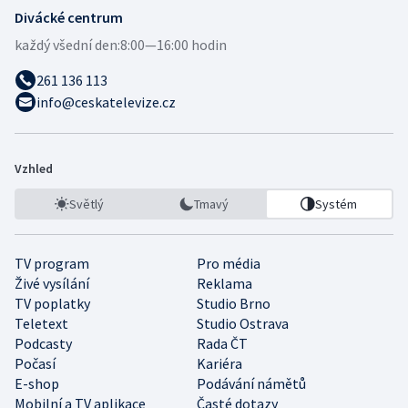
Divácké centrum
každý všední den:
8:00—16:00 hodin
261 136 113
info@ceskatelevize.cz
Vzhled
Světlý
Tmavý
Systém
TV program
Pro média
Živé vysílání
Reklama
TV poplatky
Studio Brno
Teletext
Studio Ostrava
Podcasty
Rada ČT
Počasí
Kariéra
E-shop
Podávání námětů
Mobilní a TV aplikace
Časté dotazy