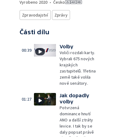
Vyrobeno
2020
•
Česko
Zpravodajství
Zprávy
Části dílu
Volby
00:39
Voliči rozdali karty.
Vybrali 675 nových
krajských
zastupitelů. Třetina
země také volila
nové senátory.
Jak dopadly
01:27
volby
Potvrzená
dominance hnutí
ANO a další ztráty
levice. I tak by se
daly popsat právě