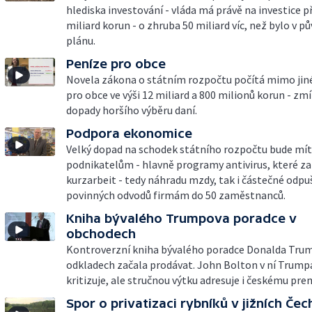
hlediska investování - vláda má právě na investice p
miliard korun - o zhruba 50 miliard víc, než bylo v 
plánu.
Peníze pro obce
Novela zákona o státním rozpočtu počítá mimo jin
pro obce ve výši 12 miliard a 800 milionů korun - zm
dopady horšího výběru daní.
Podpora ekonomice
Velký dopad na schodek státního rozpočtu bude mí
podnikatelům - hlavně programy antivirus, které zah
kurzarbeit - tedy náhradu mzdy, tak i částečné odpu
povinných odvodů firmám do 50 zaměstnanců.
Kniha bývalého Trumpova poradce v
obchodech
Kontroverzní kniha bývalého poradce Donalda Tru
odkladech začala prodávat. John Bolton v ní Trump
kritizuje, ale stručnou výtku adresuje i českému pre
Spor o privatizaci rybníků v jižních Če