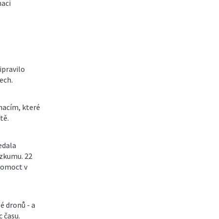
naci
ipravilo
ech.
macím, které
tě.
edala
ýzkumu. 22
 pomoct v
é dronů - a
c času.