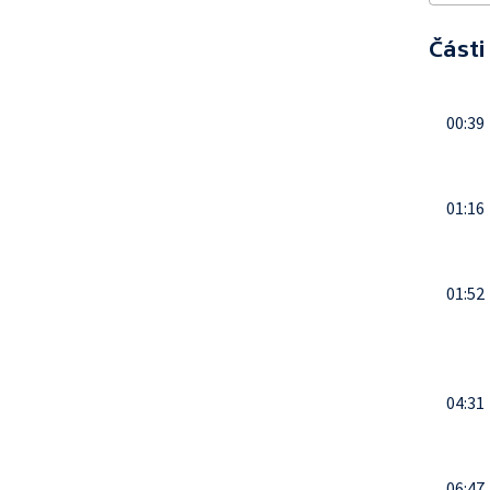
Části
00:39
01:16
01:52
04:31
06:47