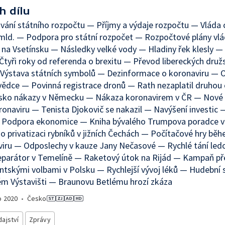
h dílu
vání státního rozpočtu — Příjmy a výdaje rozpočtu — Vláda c
mld. — Podpora pro státní rozpočet — Rozpočtové plány vl
na Vsetínsku — Následky velké vody — Hladiny řek klesly —
tyři roky od referenda o brexitu — Převod libereckých druž
Výstava státních symbolů — Dezinformace o koronaviru — O
ědce — Povinná registrace dronů — Rath nezaplatil druhou 
sko nákazy v Německu — Nákaza koronavirem v ČR — Nové 
ronaviru — Tenista Djokovič se nakazil — Navýšení investic 
 Podpora ekonomice — Kniha bývalého Trumpova poradce 
o privatizaci rybníků v jižních Čechách — Počítačové hry bě
iru — Odposlechy v kauze Jany Nečasové — Rychlé tání le
eparátor v Temelíně — Raketový útok na Rijád — Kampaň př
ntskými volbami v Polsku — Rychlejší vývoj léků — Hudební 
m Výstavišti — Braunovu Betlému hrozí zkáza
o
2020
•
Česko
ajství
Zprávy