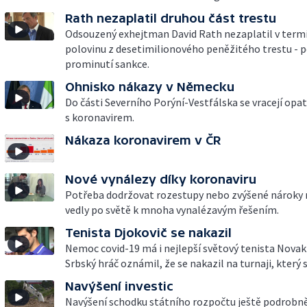
Rath nezaplatil druhou část trestu
Odsouzený exhejtman David Rath nezaplatil v term
polovinu z desetimilionového peněžitého trestu - 
prominutí sankce.
Ohnisko nákazy v Německu
Do části Severního Porýní-Vestfálska se vracejí opat
s koronavirem.
Nákaza koronavirem v ČR
Nové vynálezy díky koronaviru
Potřeba dodržovat rozestupy nebo zvýšené nároky 
vedly po světě k mnoha vynalézavým řešením.
Tenista Djokovič se nakazil
Nemoc covid-19 má i nejlepší světový tenista Novak
Srbský hráč oznámil, že se nakazil na turnaji, který
Navýšení investic
Navýšení schodku státního rozpočtu ještě podrobněj