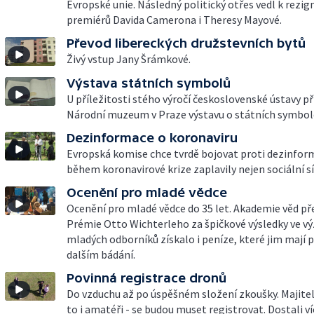
Evropské unie. Následný politický otřes vedl k rezig
premiérů Davida Camerona i Theresy Mayové.
Převod libereckých družstevních bytů
Živý vstup Jany Šrámkové.
Výstava státních symbolů
U příležitosti stého výročí československé ústavy př
Národní muzeum v Praze výstavu o státních symbol
Dezinformace o koronaviru
Evropská komise chce tvrdě bojovat proti dezinfor
během koronavirové krize zaplavily nejen sociální sí
Ocenění pro mladé vědce
Ocenění pro mladé vědce do 35 let. Akademie věd př
Prémie Otto Wichterleho za špičkové výsledky ve v
mladých odborníků získalo i peníze, které jim mají
dalším bádání.
Povinná registrace dronů
Do vzduchu až po úspěšném složení zkoušky. Majitel
to i amatéři - se budou muset registrovat. Dostali ví