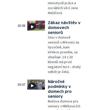
ministryně práce a
sociálních věcí Jana
Maláčová.
Zákaz návštěv v
28:08
domovech
seniorů
Stav v domově
seniorů v Břevnici na
Vysočině, kam
infekce pronikla, se
zlepšuje. 14 z 20
klientů má první
negativní test – druhý
odběr je čeká.
Náročné
30:07
podmínky v
domech pro
seniory
Budova domova pro
seniory v Mlékovicích