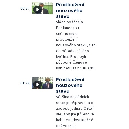
Prodloužení
00:37
nouzového
stavu
Vláda požádala
Poslaneckou
sněmovnu o
prodloužení
nouzového stavu, a to
do pětadvacátého
května. Proti byli
původně členové
kabinetu za hnutí ANO.
Prodloužení
01:24
nouzového
stavu
Většina nevládních
stran je připravena o
žádosti jednat. Chtějí
ale, aby jim ji členové
kabinetu dostatečně
odůvodnili.