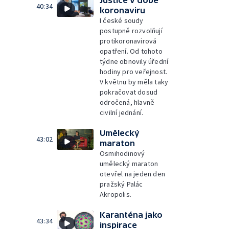
Justice v době
40:34
koronaviru
I české soudy
postupně rozvolňují
protikoronavirová
opatření. Od tohoto
týdne obnovily úřední
hodiny pro veřejnost.
V květnu by měla taky
pokračovat dosud
odročená, hlavně
civilní jednání.
Umělecký
43:02
maraton
Osmihodinový
umělecký maraton
otevřel na jeden den
pražský Palác
Akropolis.
Karanténa jako
43:34
inspirace