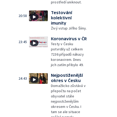
prostředí uniknout.
Testování
20:58
kolektivní
imunity
Živý vstup Jiřího Šímy.
Koronavirus v ČR
23:45
Testy v Česku
potvrdily už celkem
7236 případů nákazy
koronavirem. Dnes
jich zatím přibylo 49.
Nejpostiženější
24:43
okres v Česku
Domažlicko zůstává v
přepočtu na počet
obyvatel stále
nejpostiženějším
okresem v Česku. I
tam se ale situace