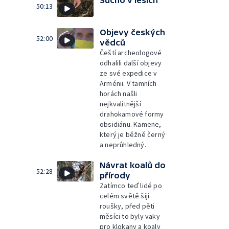
Sucho v lesích
50:13
Objevy českých
52:00
vědců
Čeští archeologové
odhalili další objevy
ze své expedice v
Arménii. V tamních
horách našli
nejkvalitnější
drahokamové formy
obsidiánu. Kamene,
který je běžně černý
a neprůhledný.
Návrat koalů do
52:28
přírody
Zatímco teď lidé po
celém světě šijí
roušky, před pěti
měsíci to byly vaky
pro klokany a koaly