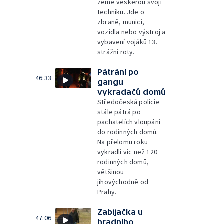
země veškerou svoji
techniku. Jde o
zbraně, munici,
vozidla nebo výstroj a
vybavení vojáků 13.
strážní roty.
Pátrání po
46:33
gangu
vykradačů domů
Středočeská policie
stále pátrá po
pachatelích vloupání
do rodinných domů.
Na přelomu roku
vykradli víc než 120
rodinných domů,
většinou
jihovýchodně od
Prahy.
Zabijačka u
47:06
hradního