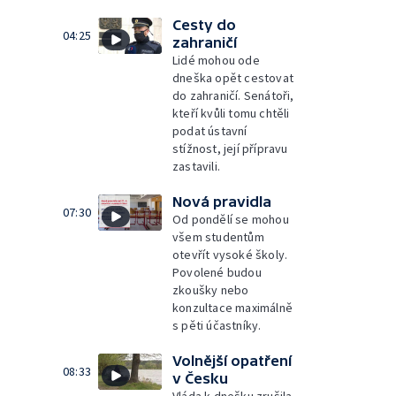
Cesty do
04:25
zahraničí
Lidé mohou ode
dneška opět cestovat
do zahraničí. Senátoři,
kteří kvůli tomu chtěli
podat ústavní
stížnost, její přípravu
zastavili.
Nová pravidla
07:30
Od pondělí se mohou
všem studentům
otevřít vysoké školy.
Povolené budou
zkoušky nebo
konzultace maximálně
s pěti účastníky.
Volnější opatření
08:33
v Česku