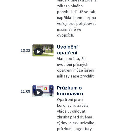
Vláda k dnešku zrušila
zákaz volného
pohybu lidí. Už se tak
například nemusejí na
veřejnosti pohybovat
maximálně ve
dvojicích.
Uvolnění
10:32
opatření
Vláda počítá, že
uvolnění přísných
opatření může šíření
nákazy zase zrychlit.
Průzkum o
11:08
koronaviru
Opatření proti
koronaviru začala
vláda uvolňovat
zhruba před dvěma
týdny. Z exkluzivního
průzkumu agentury