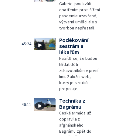
Galerie jsou kvůli
opatřením proti šíření
pandemie uzavřené,
výtvarní umělci ale s
tvorbou nepřestali.
Poděkování
45:24
sestrám a
lékařům
Nabídli se, že budou
hlídat děti
zdravotníkům v první
linii. Založili web,
který je s rodiči
propojuje.
Technika z
46:11
Bagrámu
Česká armáda už
dopravila z
afghánského
Bagrámu zpět do