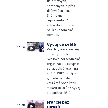
tisíc mrtvých,
nemocných je přes
třičtvrtě milionu.
Sněmovna
reprezentantů
schválila už čtvrtý
balík ekonomické
pomoci.
Vývoj ve světě
15:18
Všechny nové vakcíny
musí být podle
Světové zdravotnické
organizace dostupné
spravedlivě všem na
světě. WHO zahájila
globální iniciativu,
která má posbírat 8
miliard dolarů na vývoj
a distribuci léků.
Francie bez
16:48
turistů