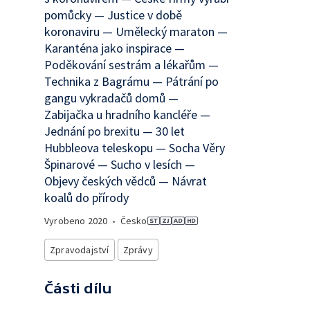
pomůcky — Justice v době
koronaviru — Umělecký maraton —
Karanténa jako inspirace —
Poděkování sestrám a lékařům —
Technika z Bagrámu — Pátrání po
gangu vykradačů domů —
Zabijačka u hradního kancléře —
Jednání po brexitu — 30 let
Hubbleova teleskopu — Socha Věry
Špinarové — Sucho v lesích —
Objevy českých vědců — Návrat
koalů do přírody
Vyrobeno
2020
•
Česko
Zpravodajství
Zprávy
Části dílu