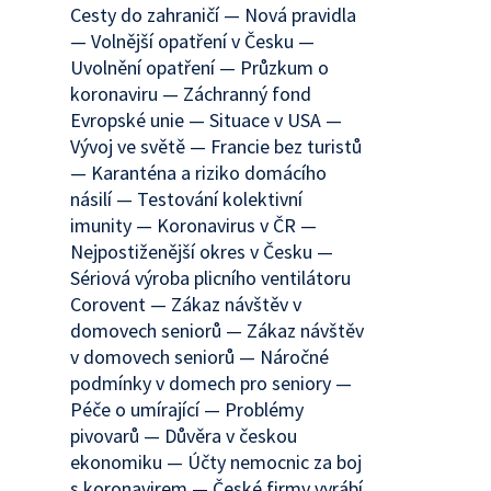
Cesty do zahraničí — Nová pravidla
— Volnější opatření v Česku —
Uvolnění opatření — Průzkum o
koronaviru — Záchranný fond
Evropské unie — Situace v USA —
Vývoj ve světě — Francie bez turistů
— Karanténa a riziko domácího
násilí — Testování kolektivní
imunity — Koronavirus v ČR —
Nejpostiženější okres v Česku —
Sériová výroba plicního ventilátoru
Corovent — Zákaz návštěv v
domovech seniorů — Zákaz návštěv
v domovech seniorů — Náročné
podmínky v domech pro seniory —
Péče o umírající — Problémy
pivovarů — Důvěra v českou
ekonomiku — Účty nemocnic za boj
s koronavirem — České firmy vyrábí