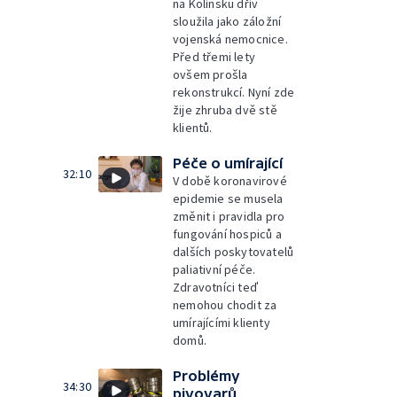
na Kolínsku dřív
sloužila jako záložní
vojenská nemocnice.
Před třemi lety
ovšem prošla
rekonstrukcí. Nyní zde
žije zhruba dvě stě
klientů.
Péče o umírající
32:10
V době koronavirové
epidemie se musela
změnit i pravidla pro
fungování hospiců a
dalších poskytovatelů
paliativní péče.
Zdravotníci teď
nemohou chodit za
umírajícími klienty
domů.
Problémy
34:30
pivovarů