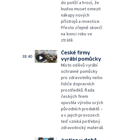
do potíží a hrozí, že
budou muset omezit
nákupy nových
přístrojů a investice.
Přesto zřejmě skončí
na konci roku ve
ztrátě.
České firmy
38:40
vyrábí pomůcky
Místo oděvů vyrábí
ochranné pomůcky
pro zdravotníky nebo
řidiče dopravních
prostředků. Řada
českých firem
opustila výrobu svých
původních produktů –
a v jejich provozech
teď vzniká potřebný
zdravotnický materiál.