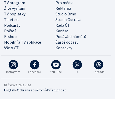
TV program
Pro média
Živé vysílání
Reklama
TV poplatky
Studio Brno
Teletext
Studio Ostrava
Podcasty
Rada ČT
Počasí
Kariéra
E-shop
Podávání námětů
Mobilní a TV aplikace
Časté dotazy
Vše o ČT
Kontakty
Instagram
Facebook
YouTube
X
Threads
© Česká televize
•
•
English
Ochrana soukromí
Přístupnost