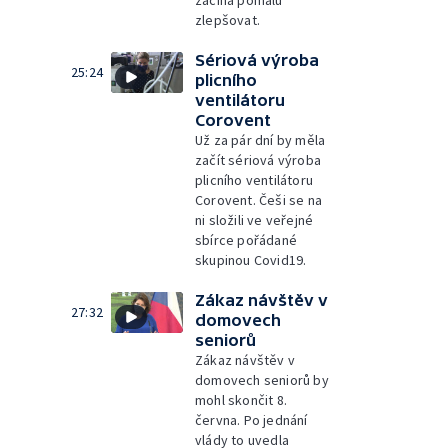
začíná pomalu
zlepšovat.
Sériová výroba
25:24
plicního
ventilátoru
Corovent
Už za pár dní by měla
začít sériová výroba
plicního ventilátoru
Corovent. Češi se na
ni složili ve veřejné
sbírce pořádané
skupinou Covid19.
Zákaz návštěv v
27:32
domovech
seniorů
Zákaz návštěv v
domovech seniorů by
mohl skončit 8.
června. Po jednání
vlády to uvedla