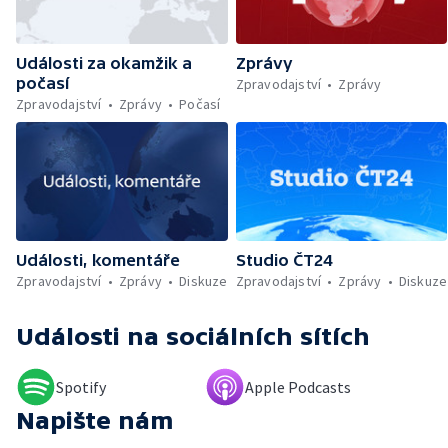
Let It Roll — Byznys kolem rozluček se
svobodou — Den obětí romského
holocaustu — Sucho a nedostatek vody —
Události za okamžik a
Zprávy
Dopravní komplikace v Ostravě —
počasí
Rekonstrukce vily Marty po požáru
Zpravodajství
Zprávy
Zpravodajství
Zprávy
Počasí
Události, komentáře
Studio ČT24
Zpravodajství
Zprávy
Diskuze
Zpravodajství
Zprávy
Diskuze
Události
na sociálních sítích
Spotify
Apple Podcasts
Napište nám