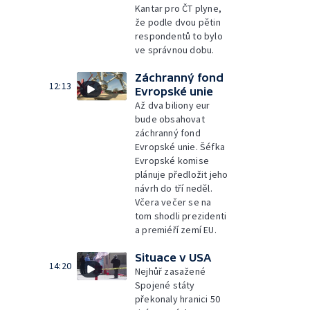
Kantar pro ČT plyne,
že podle dvou pětin
respondentů to bylo
ve správnou dobu.
Záchranný fond
12:13
Evropské unie
Až dva biliony eur
bude obsahovat
záchranný fond
Evropské unie. Šéfka
Evropské komise
plánuje předložit jeho
návrh do tří neděl.
Včera večer se na
tom shodli prezidenti
a premiéří zemí EU.
Situace v USA
14:20
Nejhůř zasažené
Spojené státy
překonaly hranici 50