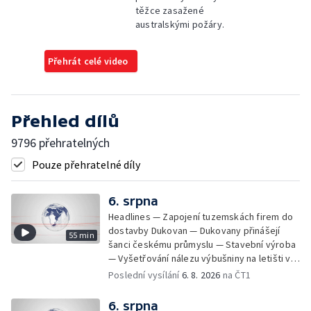
těžce zasažené
australskými požáry.
Přehrát celé video
Přehled dílů
9796 přehratelných
Pouze přehratelné díly
6. srpna
Headlines — Zapojení tuzemskách firem do
dostavby Dukovan — Dukovany přinášejí
55 min
šanci českému průmyslu — Stavební výroba
— Vyšetřování nálezu výbušniny na letišti v
Lipsku — Bourání torza vyhořelé budovy ve
Poslední vysílání
6. 8. 2026
na ČT1
Zlíně — Kritické sucho v Evropě —
Omezování spotřeby vody v Jihlavě — Čistý
6. srpna