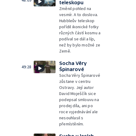
48:09
teleskopu
Změnil pohled na
vesmír. A to doslova.
Hubbleův teleskop
pořídil ikonické fotky
různých částí kosmu a
podíval se dál a líp,
než by bylo možné ze
Země.
Socha Věry
49:28
Špinarové
Socha Věry Špinarové
zůstane v centru
Ostravy. Její autor
David Moješčík sice
podepsal smlouvu na
prodej díla, ani po
roce vyjednávání ale
nesouhlasil s
přemístěním.