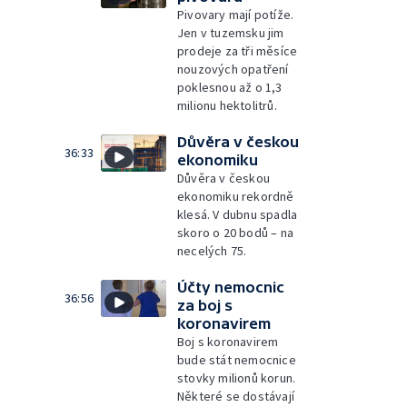
Pivovary mají potíže.
Jen v tuzemsku jim
prodeje za tři měsíce
nouzových opatření
poklesnou až o 1,3
milionu hektolitrů.
Důvěra v českou
36:33
ekonomiku
Důvěra v českou
ekonomiku rekordně
klesá. V dubnu spadla
skoro o 20 bodů – na
necelých 75.
Účty nemocnic
36:56
za boj s
koronavirem
Boj s koronavirem
bude stát nemocnice
stovky milionů korun.
Některé se dostávají