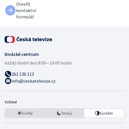
Otevřít
kontaktní
formulář
Divácké centrum
každý všední den:
8:00—16:00 hodin
261 136 113
info@ceskatelevize.cz
Vzhled
Světlý
Tmavý
Systém