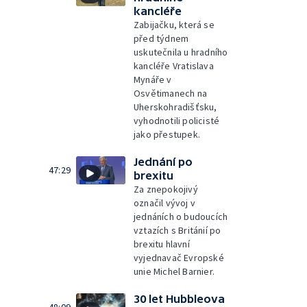
kancléře
Zabijačku, která se
před týdnem
uskutečnila u hradního
kancléře Vratislava
Mynáře v
Osvětimanech na
Uherskohradišťsku,
vyhodnotili policisté
jako přestupek.
Jednání po
47:29
brexitu
Za znepokojivý
označil vývoj v
jednáních o budoucích
vztazích s Británií po
brexitu hlavní
vyjednavač Evropské
unie Michel Barnier.
30 let Hubbleova