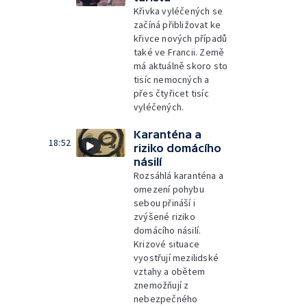
Křivka vyléčených se
začíná přibližovat ke
křivce nových případů
také ve Francii. Země
má aktuálně skoro sto
tisíc nemocných a
přes čtyřicet tisíc
vyléčených.
Karanténa a
18:52
riziko domácího
násilí
Rozsáhlá karanténa a
omezení pohybu
sebou přináší i
zvýšené riziko
domácího násilí.
Krizové situace
vyostřují mezilidské
vztahy a obětem
znemožňují z
nebezpečného