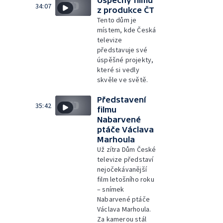
34:07
z produkce ČT
Tento dům je
místem, kde Česká
televize
představuje své
úspěšné projekty,
které si vedly
skvěle ve světě.
Představení
35:42
filmu
Nabarvené
ptáče Václava
Marhoula
Už zítra Dům České
televize představí
nejočekávanější
film letošního roku
– snímek
Nabarvené ptáče
Václava Marhoula.
Za kamerou stál