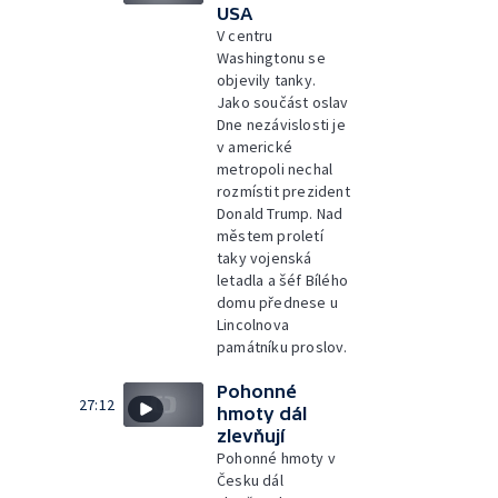
USA
V centru
Washingtonu se
objevily tanky.
Jako součást oslav
Dne nezávislosti je
v americké
metropoli nechal
rozmístit prezident
Donald Trump. Nad
městem proletí
taky vojenská
letadla a šéf Bílého
domu přednese u
Lincolnova
památníku proslov.
Pohonné
27:12
hmoty dál
zlevňují
Pohonné hmoty v
Česku dál