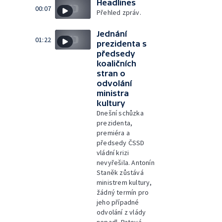
Headlines
00:07
Přehled zpráv.
Jednání
01:22
prezidenta s
předsedy
koaličních
stran o
odvolání
ministra
kultury
Dnešní schůzka
prezidenta,
premiéra a
předsedy ČSSD
vládní krizi
nevyřešila. Antonín
Staněk zůstává
ministrem kultury,
žádný termín pro
jeho případné
odvolání z vlády
nepadl. Patová