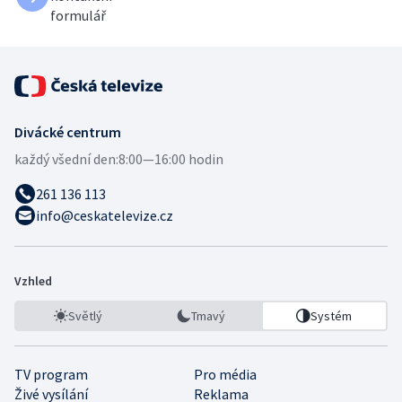
formulář
Divácké centrum
každý všední den:
8:00—16:00 hodin
261 136 113
info@ceskatelevize.cz
Vzhled
Světlý
Tmavý
Systém
TV program
Pro média
Živé vysílání
Reklama