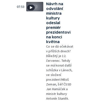
Návrh na
07:53
odvolání
ministra
kultury
odeslal
premiér
prezidentovi
na konci
května
Co se dá očekávat
v příštích dnech?
Důležitý je 12.
červenec. Tehdy
se má konat další
schůzka v Lánech,
ve složení
prezident Miloš
Zeman, šéf ČSSD
Jan Hamáček a
ministr kultury
Antonín Staněk.