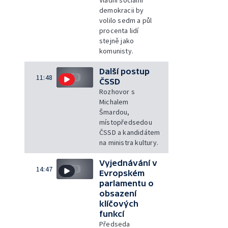
demokracii by
volilo sedm a půl
procenta lidí
stejně jako
komunisty.
Další postup
11:48
ČSSD
Rozhovor s
Michalem
Šmardou,
místopředsedou
ČSSD a kandidátem
na ministra kultury.
Vyjednávání v
14:47
Evropském
parlamentu o
obsazení
klíčových
funkcí
Předseda