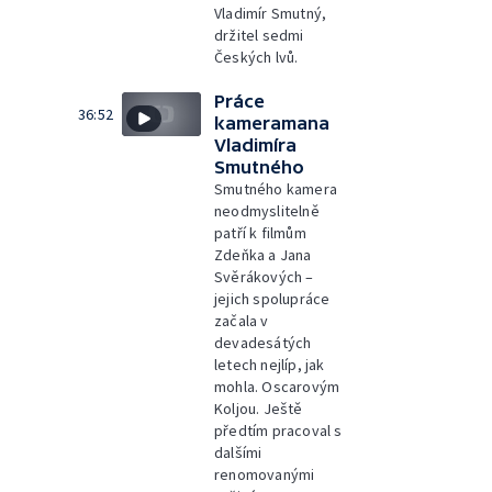
Vladimír Smutný,
držitel sedmi
Českých lvů.
Práce
36:52
kameramana
Vladimíra
Smutného
Smutného kamera
neodmyslitelně
patří k filmům
Zdeňka a Jana
Svěrákových –
jejich spolupráce
začala v
devadesátých
letech nejlíp, jak
mohla. Oscarovým
Koljou. Ještě
předtím pracoval s
dalšími
renomovanými