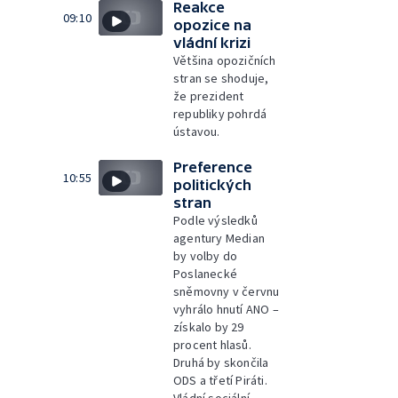
Reakce
09:10
opozice na
vládní krizi
Většina opozičních
stran se shoduje,
že prezident
republiky pohrdá
ústavou.
Preference
10:55
politických
stran
Podle výsledků
agentury Median
by volby do
Poslanecké
sněmovny v červnu
vyhrálo hnutí ANO –
získalo by 29
procent hlasů.
Druhá by skončila
ODS a třetí Piráti.
Vládní sociální