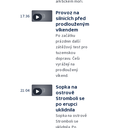
arktickém moři.
Provoz na
17:36
silnicích před
prodlouženým
víkendem
Po začátku
prázdnin další
zátěžový test pro
tuzemskou
dopravu. Češi
vyrážejí na
prodloužený
víkend.
Sopka na
21:04
ostrově
Stromboli se
po erupci
uklidnila
Sopka na ostrově
Stromboli se
uklidnila. Po