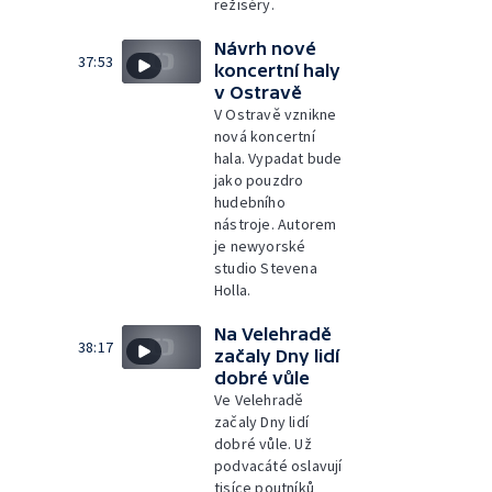
režiséry.
Návrh nové
37:53
koncertní haly
v Ostravě
V Ostravě vznikne
nová koncertní
hala. Vypadat bude
jako pouzdro
hudebního
nástroje. Autorem
je newyorské
studio Stevena
Holla.
Na Velehradě
38:17
začaly Dny lidí
dobré vůle
Ve Velehradě
začaly Dny lidí
dobré vůle. Už
podvacáté oslavují
tisíce poutníků