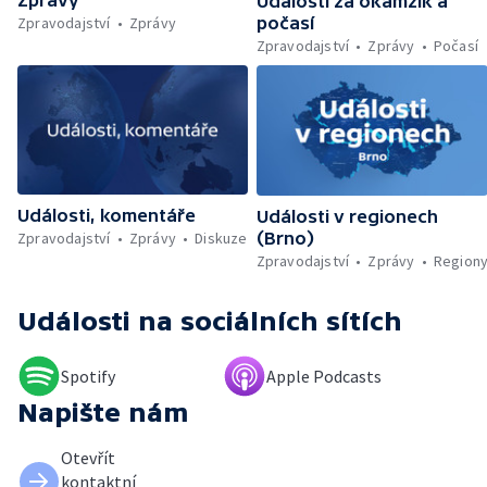
nemocnic — Klimatizace v domácnostech —
Události za okamžik a
Žaloba proti Trumpovým clům — Záchrana
Zpravodajství
Zprávy
počasí
migrantů v Lamanšském průlivu — Čištění
Zpravodajství
Zprávy
Počasí
Karlova mostu — Sběr borůvek v
zakázaných oblastech Šumavy — Investice
do energetické sítě — Hromadný pohřeb v
Gaze — Drahý život v Jižní Koreji — Potopení
indické lodi v Rudém moři — Nedostatek
vody ovlivňuje zdraví ptáků — Natáčení
vánoční pohádky pro neslyšící
Události, komentáře
Události v regionech
Zpravodajství
Zprávy
Diskuze
(Brno)
Zpravodajství
Zprávy
Region
Události
na sociálních sítích
Spotify
Apple Podcasts
Napište nám
Otevřít
kontaktní