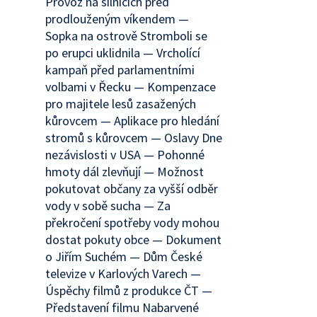
Provoz na silnicích před
prodlouženým víkendem —
Sopka na ostrově Stromboli se
po erupci uklidnila — Vrcholící
kampaň před parlamentními
volbami v Řecku — Kompenzace
pro majitele lesů zasažených
kůrovcem — Aplikace pro hledání
stromů s kůrovcem — Oslavy Dne
nezávislosti v USA — Pohonné
hmoty dál zlevňují — Možnost
pokutovat občany za vyšší odběr
vody v sobě sucha — Za
překročení spotřeby vody mohou
dostat pokuty obce — Dokument
o Jiřím Suchém — Dům České
televize v Karlových Varech —
Úspěchy filmů z produkce ČT —
Představení filmu Nabarvené