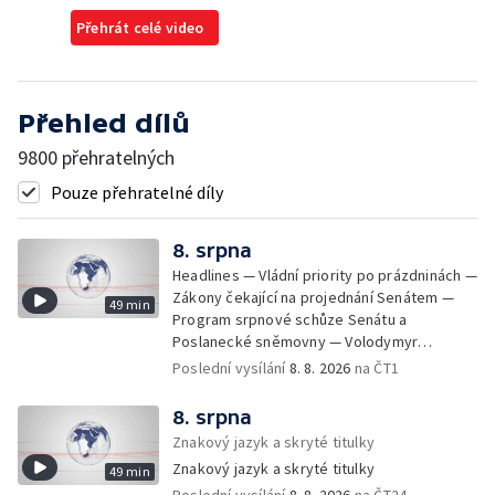
Přehrát celé video
Přehled dílů
9800 přehratelných
Pouze přehratelné díly
8. srpna
Headlines — Vládní priority po prázdninách —
Zákony čekající na projednání Senátem —
49 min
Program srpnové schůze Senátu a
Poslanecké sněmovny — Volodymyr
Zelenskyj jednal poprvé v Bělehradě —
Poslední vysílání
8. 8. 2026
na ČT1
Útoky na lodě v Černém moři — Tresty za
provoz nelegálních domovů pro seniory —
8. srpna
Populace Česka stárne — Čekací lhůty na
Znakový jazyk a skryté titulky
přijetí do domovů pro seniory — Tisza
Znakový jazyk a skryté titulky
49 min
vybrala kandidáta na prezidenta — Tréninky
Poslední vysílání
8. 8. 2026
na ČT24