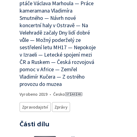
ptáče Václava Marhoula — Práce
kameramana Vladimíra
Smutného — Návrh nové
koncertní haly v Ostravě — Na
Velehradě začaly Dny lidí dobré
vůle — Možný poderželý ze
sestřelení letu MH17 — Nepokoje
v Izraeli — Letecké spojení mezi
ČR a Ruskem — Česká rozvojová
pomoc v Africe — Zemřel
Vladimír Kučera — Z ostrého
provozu do muzea
Vyrobeno
2019
•
Česko
Zpravodajství
Zprávy
Části dílu