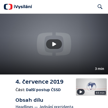
Search
3 min
4. července 2019
Část:
Další postup ČSSD
44 min
Obsah dílu
Headlines — Jednání prezidenta