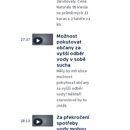
zlevňovaly. Cena
Naturalu 95 klesla
na průměrných 33
korun a 2 haléře za
litr.
Možnost
27:37
pokutovat
občany za
vyšší odběr
vody v sobě
sucha
Měly by mít obce
možnost
pokutovat občany
za vyšší odběr
vody? Někteří
starostové by to
chtěli.
Za překročení
28:13
spotřeby
vody mohou