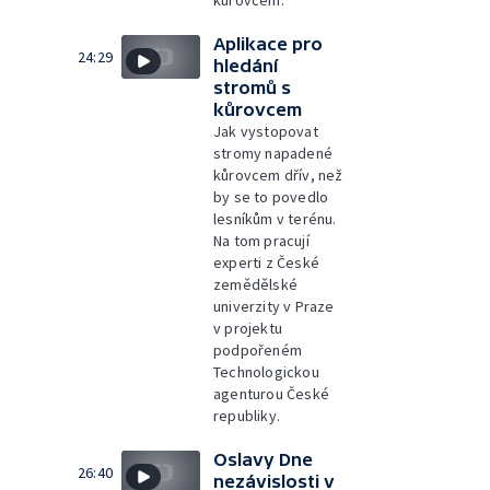
Aplikace pro
24:29
hledání
stromů s
kůrovcem
Jak vystopovat
stromy napadené
kůrovcem dřív, než
by se to povedlo
lesníkům v terénu.
Na tom pracují
experti z České
zemědělské
univerzity v Praze
v projektu
podpořeném
Technologickou
agenturou České
republiky.
Oslavy Dne
26:40
nezávislosti v