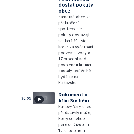
dostat pokuty
obce
Samotné obce za
překročení
spotřeby ale
pokuty dostávají –
sankci 120 tisíc
korun za vyčerpání
podzemní vody o
17 procent nad
povolenou hranici
dostaly teď Velké
Hydčice na
Klatovsku.
Dokument o
30:06
Jiřím Suchém
Karlovy Vary dnes
představily muže,
který se lehce
pere se životem.
Tvrdí to o něm