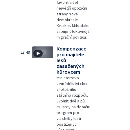
favorit a šéf
největší opoziční
strany Nová
demokracie
Kiriakos Mitsotakis
slibuje efektivnější
migrační politiku.
Kompenzace
23:49
pro majitele
lesů
zasažených
kůrovcem
Ministerstvo
zemědělství chce
z letošního
státního rozpočtu
uvolnit dvě a půl
miliardy na dotační
program pro
vlastníky lesů
postižených
kůrovcem.