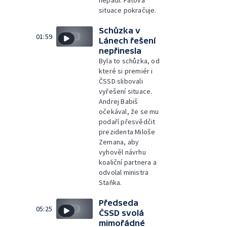
situace pokračuje.
Schůzka v
01:59
Lánech řešení
nepřinesla
Byla to schůzka, od
které si premiér i
ČSSD slibovali
vyřešení situace.
Andrej Babiš
očekával, že se mu
podaří přesvědčit
prezidenta Miloše
Zemana, aby
vyhověl návrhu
koaliční partnera a
odvolal ministra
Staňka.
Předseda
05:25
ČSSD svolá
mimořádné