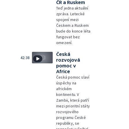
ČR a Ruskem
Teď jedna aktuální
zpráva. Letecké
spojení mezi
Českem a Ruskem
bude do konce léta
fungovat bez
omezení.
Česká
42:38
rozvojová
pomoc v
Africe
Česká pomoc slaví
úspěchy na
africkém
kontinentu. V
Zambii, která patří
mezi prioritní státy
rozvojového
programu České
republiky, se
rozpočet vyšplhal