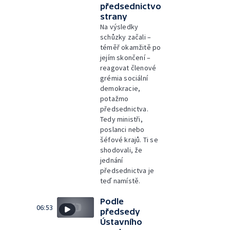
předsednictvo
strany
Na výsledky
schůzky začali –
téměř okamžitě po
jejím skončení –
reagovat členové
grémia sociální
demokracie,
potažmo
předsednictva.
Tedy ministři,
poslanci nebo
šéfové krajů. Ti se
shodovali, že
jednání
předsednictva je
teď namístě.
Podle
06:53
předsedy
Ústavního