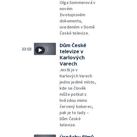
Olga Sommerová v
novém
životopisném
dokumentu,
uvedeném v Domě
České televize.
Dům České
33:03
televize v
Karlových
Varech
Jestli je v
Karlových Varech
jedno jediné místo,
kde se člověk
může potkat s
hvězdou mimo
červený koberec,
pak je to tady –
Dům České
televize.
Úspěchy filmů