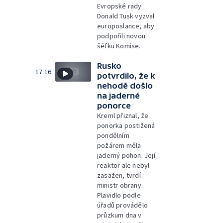
Evropské rady
Donald Tusk vyzval
europoslance, aby
podpořili novou
šéfku Komise.
Rusko
17:16
potvrdilo, že k
nehodě došlo
na jaderné
ponorce
Kreml přiznal, že
ponorka postižená
pondělním
požárem měla
jaderný pohon. Její
reaktor ale nebyl
zasažen, tvrdí
ministr obrany.
Plavidlo podle
úřadů provádělo
průzkum dna v