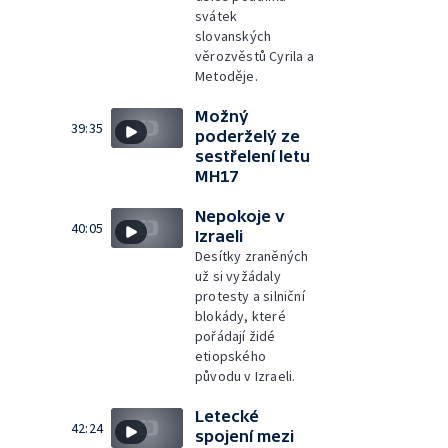
svátek
slovanských
věrozvěstů Cyrila a
Metoděje.
Možný
39:35
poderželý ze
sestřelení letu
MH17
Nepokoje v
40:05
Izraeli
Desítky zraněných
už si vyžádaly
protesty a silniční
blokády, které
pořádají židé
etiopského
původu v Izraeli.
Letecké
42:24
spojení mezi