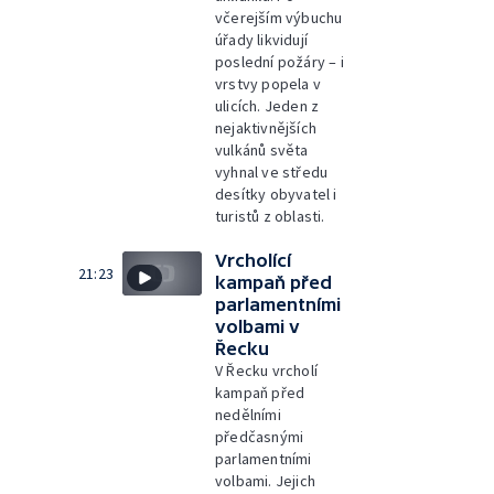
včerejším výbuchu
úřady likvidují
poslední požáry – i
vrstvy popela v
ulicích. Jeden z
nejaktivnějších
vulkánů světa
vyhnal ve středu
desítky obyvatel i
turistů z oblasti.
Vrcholící
21:23
kampaň před
parlamentními
volbami v
Řecku
V Řecku vrcholí
kampaň před
nedělními
předčasnými
parlamentními
volbami. Jejich