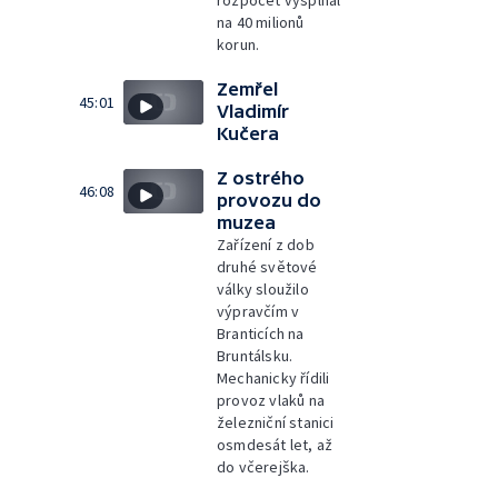
na 40 milionů
korun.
Zemřel
45:01
Vladimír
Kučera
Z ostrého
46:08
provozu do
muzea
Zařízení z dob
druhé světové
války sloužilo
výpravčím v
Branticích na
Bruntálsku.
Mechanicky řídili
provoz vlaků na
železniční stanici
osmdesát let, až
do včerejška.