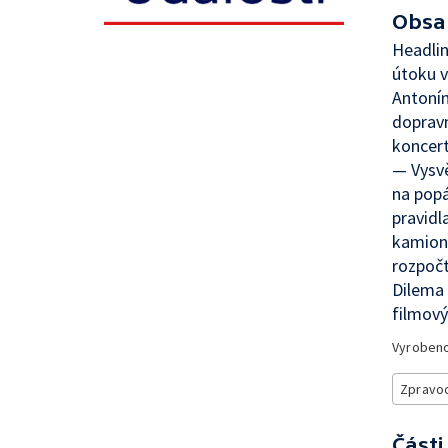
Obsa
Headli
útoku v
Antonín
doprav
koncer
— Vysvě
na popá
pravidl
kamion
rozpočt
Dilema 
filmový
Vyroben
Zpravod
Části