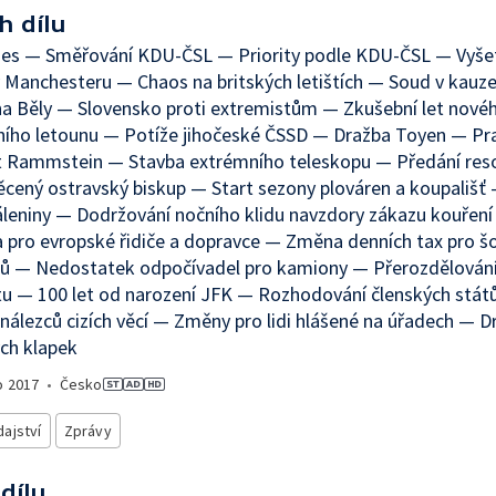
h dílu
nes — Směřování KDU-ČSL — Priority podle KDU-ČSL — Vyše
 Manchesteru — Chaos na britských letištích — Soud v kauze
a Běly — Slovensko proti extremistům — Zkušební let nové
ního letounu — Potíže jihočeské ČSSD — Dražba Toyen — Pr
t Rammstein — Stavba extrémního teleskopu — Předání reso
cený ostravský biskup — Start sezony plováren a koupališť 
leniny — Dodržování nočního klidu navzdory zákazu kouřen
a pro evropské řidiče a dopravce — Změna denních tax pro š
ů — Nedostatek odpočívadel pro kamiony — Přerozdělování
u — 100 let od narození JFK — Rozhodování členských stá
nálezců cizích věcí — Změny pro lidi hlášené na úřadech — D
ch klapek
o
2017
•
Česko
ajství
Zprávy
 dílu