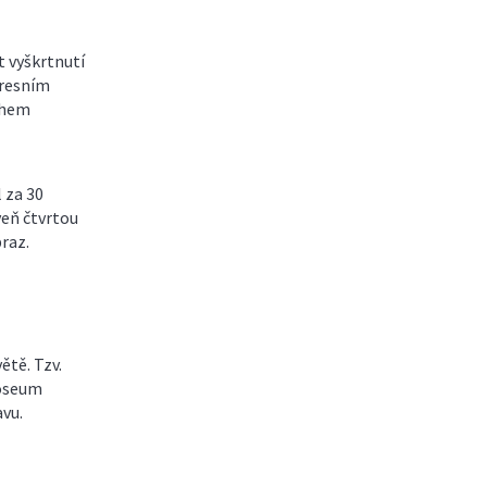
t vyškrtnutí
kresním
během
 za 30
veň čtvrtou
raz.
ětě. Tzv.
loseum
vu.