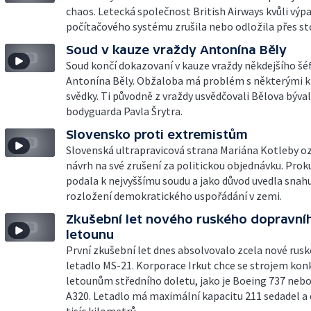
chaos. Letecká společnost British Airways kvůli výp
počítačového systému zrušila nebo odložila přes sto
Soud v kauze vraždy Antonína Běly
Soud končí dokazovaní v kauze vraždy někdejšího šé
Antonína Běly. Obžaloba má problém s některými k
svědky. Ti původně z vraždy usvědčovali Bělova býva
bodyguarda Pavla Šrytra.
Slovensko proti extremistům
Slovenská ultrapravicová strana Mariána Kotleby o
návrh na své zrušení za politickou objednávku. Prok
podala k nejvyššímu soudu a jako důvod uvedla snah
rozložení demokratického uspořádání v zemi.
Zkušební let nového ruského dopravní
letounu
První zkušební let dnes absolvovalo zcela nové rusk
letadlo MS-21. Korporace Irkut chce se strojem kon
letounům středního doletu, jako je Boeing 737 nebo
A320. Letadlo má maximální kapacitu 211 sedadel a 