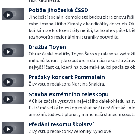
tisíc kilometrů.
Potíže jihočeské ČSSD
Jihočeští sociální demokraté budou zítra znovu řeši
exhejtmana Jiřího Zimoly z kandidátky do voleb. O
buňkám se krok centrály nelíbí; ta ho ale v pátek 
rozhovorů s regionálními straníky potvrdila.
Dražba Toyen
Obraz české malířky Toyen Šero v pralese se vydražil
milionů korun - jde o autorčin domácí rekord a záro
nejvyšší částku, která na tuzemské aukci padla za ob
Pražský koncert Rammstein
Živý vstup redaktora Martina Šnajdra.
Stavba extrémního teleskopu
V Chile začala výstavba největšího dalekohledu na sv
Extrémě velký teleskop mohutnější než římské ko
umožní studovat planety mimo naši sluneční sousta
Předání resortu školství
Živý vstup redaktorky Veroniky Kynčlové.