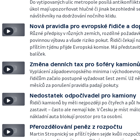
Do vytipovaných ulic metropole posílá antikonfliktn
úkol mají upozorňovat hlučné či jinak bezohledně se
návštěvníky na dodržování nočního klidu.
Nová pravidla pro evropské řidiče a d
Různé předpisy v různých zemích, rozdílné požadav
povinnou výbavu a všude riziko pokut. Řidiči čekají na
příštím týdnu přijde Evropská komise. Má představit 
balíček.
Změna denních tax pro šoféry kamionů
Vyplácení západoevropského minima i východoevr
řidičům začalo postupně vyžadovat šest zemí. Už ně
měsíců za porušení pravidla padají pokuty.
Nedostatek odpočívadel pro kamiony
Řidiči kamionů by měli nejpozději po čtyřech a půl 
zastavit – často ale nemají kde. V Česku je míst mál
nákladní auta blokují prostor pro ta osobní.
Přerozdělování peněz z rozpočtu
Martin Stropnický se příští týden sejde kvůli rozpoč