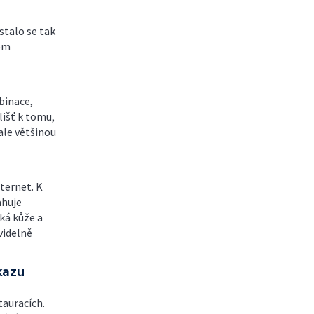
stalo se tak
pem
binace,
išť k tomu,
ale většinou
ternet. K
ahuje
ká kůže a
videlně
kazu
tauracích.