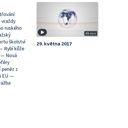
třování
 vraždy
ho ruského
49 min
ažský
rtu školství
29. května 2017
— Rybí kůže
í — Nová
oféry
 peněz z
tů EU —
ražba