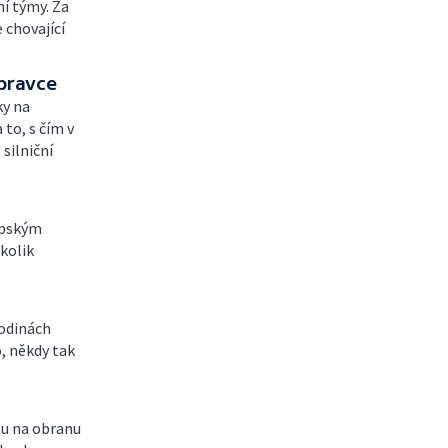
í týmy. Za
 chovající
opravce
ky na
 to, s čím v
silniční
opským
kolik
hodinách
o, někdy tak
tu na obranu