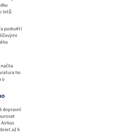
adku
 letů.
fa podsvětí
líčovými
lého
značila
uratura ho
u o
ho
é dopravní
kurovat
 Airbus
dolet až 6