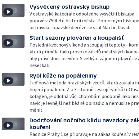
Vysvěcený ostravský biskup
V ostravské katedrále odpoledne vysvětili biskupa – 
poprvé v 750leté historii města. Pomocným bisku
ostravsko-opavské diecéze se stal Martin David.
Start sezony plováren a koupališť
Poslední květnový víkend a stoupající teploty - kom
která přiměla řadu provozovatelů městských koupal
aby právě dnes otevřeli. S velkým zájmem plavců se 
nesetkali.
Rybí kůže na popáleniny
Teď nová metoda brazilských vědců, která zaujala in
hojení popálenin 2. a 3. stupně testují rybí kůži. Obs
kolagen, je odolná vůči chorobám podobně jako lids
navíc je levnější než běžné obinadlo a nemusí se pra
měnit.
Dodržování nočního klidu navzdory zá
kouření
Radnice Prahy 1 se připravuje na zákaz kouření v res