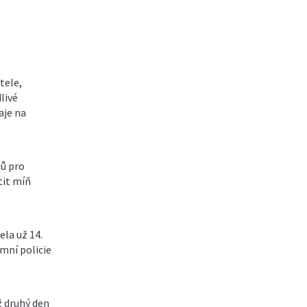
tele,
livé
aje na
ů pro
tit míň
ela už 14.
amní policie
ž druhý den