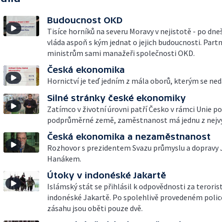
Budoucnost OKD
Tisíce horníků na severu Moravy v nejistotě - po dn
vláda aspoň s kým jednat o jejich budoucnosti. Par
ministrům sami manažeři společnosti OKD.
Česká ekonomika
Hornictví je teď jedním z mála oborů, kterým se neda
Silné stránky české ekonomiky
Zatímco v životní úrovni patří Česko v rámci Unie p
podprůměrné země, zaměstnanost má jednu z nejvy
Česká ekonomika a nezaměstnanost
Rozhovor s prezidentem Svazu průmyslu a dopravy
Hanákem.
Útoky v indonéské Jakartě
Islámský stát se přihlásil k odpovědnosti za teroris
indonéské Jakartě. Po spolehlivě provedeném poli
zásahu jsou oběti pouze dvě.