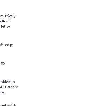
em. Bývalý
 odboru
 let ve
ě teď je
 95
problém, a
entru Brna se
iny.
volenkových