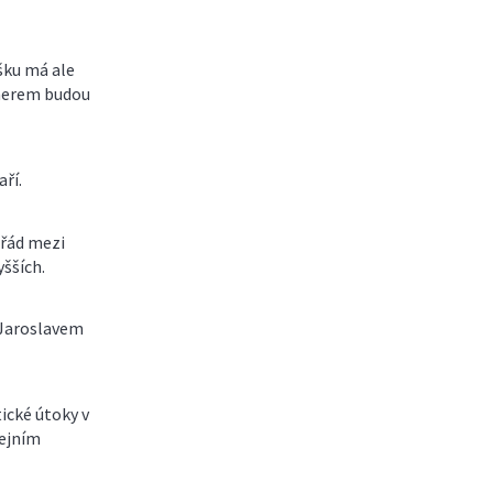
ešku má ale
tnerem budou
ří.
ořád mezi
šších.
 Jaroslavem
tické útoky v
cejním