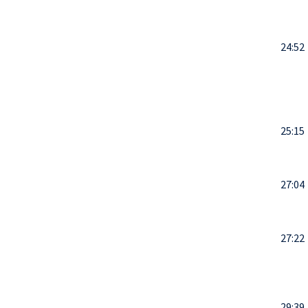
24:52
25:15
27:04
27:22
29:39