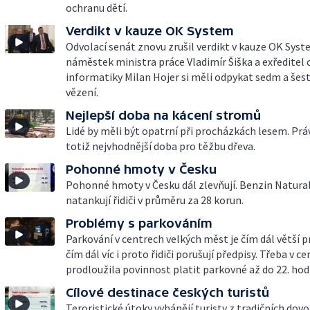
ochranu dětí.
Verdikt v kauze OK System
Odvolací senát znovu zrušil verdikt v kauze OK Syst
náměstek ministra práce Vladimír Šiška a exředitel
informatiky Milan Hojer si měli odpykat sedm a šest
vězení.
Nejlepší doba na kácení stromů
Lidé by měli být opatrní při procházkách lesem. Práv
totiž nejvhodnější doba pro těžbu dřeva.
Pohonné hmoty v Česku
Pohonné hmoty v Česku dál zlevňují. Benzin Natural
natankují řidiči v průměru za 28 korun.
Problémy s parkováním
Parkování v centrech velkých měst je čím dál větší 
čím dál víc i proto řidiči porušují předpisy. Třeba v c
prodloužila povinnost platit parkovné až do 22. hod
Cílové destinace českých turistů
Teroristické útoky vyhánějí turisty z tradičních do