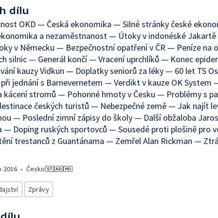
h dílu
nost OKD — Česká ekonomika — Silné stránky české ekon
ekonomika a nezaměstnanost — Útoky v indonéské Jakartě
toky v Německu — Bezpečnostní opatření v ČR — Peníze na 
ch silnic — Generál končí — Vracení uprchlíků — Konec epid
vání kauzy Vidkun — Doplatky seniorů za léky — 60 let TS O
ři jednání s Barnevernetem — Verdikt v kauze OK System —
a kácení stromů — Pohonné hmoty v Česku — Problémy s p
destinace českých turistů — Nebezpečné země — Jak najít l
ou — Poslední zimní zápisy do školy — Další obžaloba Jaros
 — Doping ruských sportovců — Sousedé proti plošině pro 
tění trestanců z Guantánama — Zemřel Alan Rickman — Ztrá
o
2016
•
Česko
ajství
Zprávy
 dílu