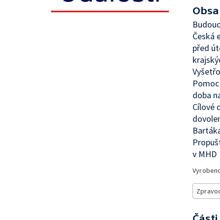
Obsa
Budouc
Česká 
před ú
krajský
Vyšetřo
Pomoc p
doba n
Cílové 
dovolen
Bartáka
Propuš
v MHD
Vyroben
Zpravod
Části