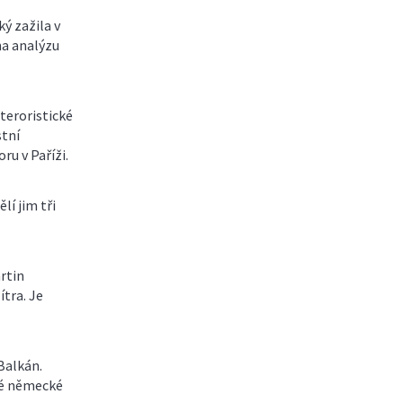
ý zažila v
na analýzu
teroristické
stní
ru v Paříži.
lí jim tři
rtin
ítra. Je
 Balkán.
eré německé