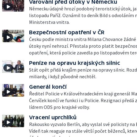
Varování před útoky v Německu
Německu údajně hrozí podobný teroristický útok, jak
listopadu Paříž. Oznámil to deník Bild s odvoláním 
Ministerstva vnitra.
Bezpečnostní opatření v ČR
Česku podle ministra vnitra Milana Chovance žádné 
útoky nyní nehrozí. Přestala proto platit bezpečno
opatření, která policie zavedla po listopadovém tero
Peníze na opravu krajských silnic
Stát opět přidá krajům peníze na opravy silnic. Rozdě
miliardy, i když původně nechtěl.
Generál končí
Ředitel Policie v Královéhradeckém kraji generál Ma
Červíček končí ve funkci i u Policie. Rezignaci předá z
lídrem ODS pro krajské volby.
Vracení uprchlíků
Rakousko vyzvalo Berlín, aby vyslal své policisty na
Vídeň tak reaguje na stále větší počet běženců, kt