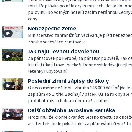
míst. Poptávka po některých místech klesla dokonc
polovinu. Do volných hotelů zatím netáhnou Čechy 
ceny.
Nebezpečné země
Ministerstvo zahraničních věcí varuje před nebezpe
zhruba šedesátce zemí světa.
Jak najít levnou dovolenou
Za pár stovek po Evropě, za pár tisíc po světě. Tak ces
kteří si říkají travel hackeři. Denně vyhledávají nejle
letenky i ubytovaní.
Poslední zimní zápisy do školy
O něco méně než loni - zhruba 146 000 dětí půjde le
zápisům do 1. tříd. Začínají v pátek. Už za rok by ale
probíhat místo ledna a února až v dubnu.
Další obžaloba Jaroslava Bartáka
Hrozí mu, že kromě dvanáctiletého trestu za obtěž
asistentek, bude pykat také za plánování tří vražd a 