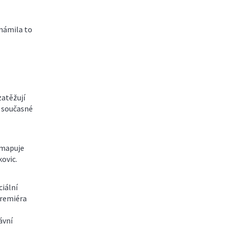
známila to
zatěžují
i současné
i mapuje
kovic.
iální
premiéra
ávní