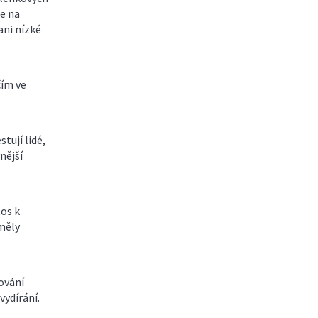
e na
ani nízké
čím ve
tují lidé,
vnější
tos k
 měly
ování
vydírání.