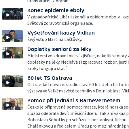
úřady vracejí z hranic.
Konec epidemie eboly
V západoafrické Libérii skončila epidemie eboly - o
Světová zdravotnická organizace.
Vyšetřování kauzy Vidkun
Živý vstup Martina Laštůvky.
Doplatky seniorů za léky
Ministerstvo zdravotnictví zjišťuje, nakolik seniory 
doplatky na léky. Nechává si zpracovat rozbor, jestl
kroky fungují a stačí.
60 let TS Ostrava
Ostravské televizní studio slaví 60 let. Jeho histori
výstava ve Velkém světě techniky v Dolní oblasti Vít
Pomoc při jednání s Barnevernetem
Česko je připravené pomoct matce, které norská soc
služba odebrala devítiměsíční dceru. Tak zní vzkaz 
Bohuslava Sobotky po schůzce s poslankyní Jitkou
Chalánkovou a ředitelem Úřadu pro mezinárodněpr