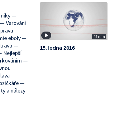
omiky —
 — Varování
opravu
48 min
emie eboly —
strava —
15. ledna 2016
 Nejlepší
arkováním —
evnou
lava
vozíčkáře —
ty a nálezy