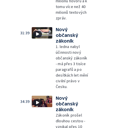
milionů hovorů a k
tomu více než 40
milionů textových
zpráv.
Nový
31:39
občanský
zákoník
1. ledna nabyl
účinnosti nový
občanský zákoník
- má přes 3 tisíce
paragrafů a po
desítkách let mění
civilní právo v
Česku.
Nový
34:39
občanský
zákoník
Zákoník prošel
dlouhou cestou -
vznikal přes 10