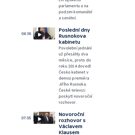
parlamentu a na
podzim komunální
a senátní.
Poslední dny
04:36
Rusnokova
kabinetu
Povolební jednání
už přesáhly dva
měsíce, proto do
roku 2014 dovedl
Česko kabinet v
demisi premiéra
Jiřího Rusnoka.
České televizi
poskytl novoroční
rozhovor.
Novoroční
07:05
rozhovor s
Václavem
Klausem