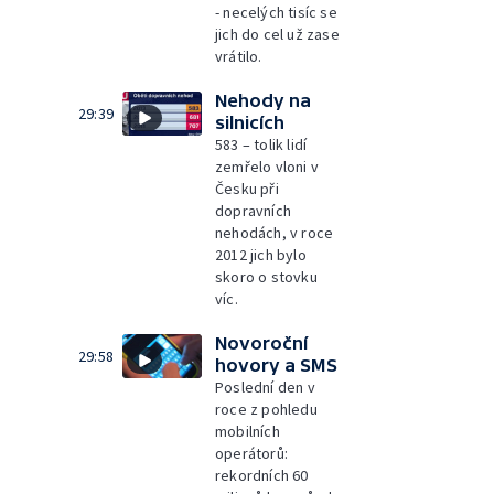
- necelých tisíc se
jich do cel už zase
vrátilo.
Nehody na
29:39
silnicích
583 – tolik lidí
zemřelo vloni v
Česku při
dopravních
nehodách, v roce
2012 jich bylo
skoro o stovku
víc.
Novoroční
29:58
hovory a SMS
Poslední den v
roce z pohledu
mobilních
operátorů:
rekordních 60