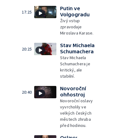
Putin ve
17:25
Volgogradu
Živý vstup
zpravodaje
Miroslava Karase.
Stav Michaela
20:25
Schumachera
Stav Michaela
Schumachera je
kritický, ale
stabilní.
Novoroční
20:40
ohňostroj
Novoroční oslavy
vyvrcholily ve
velkých českých
městech zhruba
před hodinou.
Oslavy