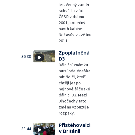
let. Věcný záměr
schválila vláda
ČSSD v dubnu
2001, konečný
návrh kabinet
Nečasův v květnu
2011.
Zpoplatněná
36:38
D3
Dálniční známku
musí ode dneška
mít řidiči, kteří
chtějí jet po
nejnovější české
dálnici D3. Mezi
Jihočechy tato
změna vzbuzuje
rozpaky.
Přistěhovalci
38:44
v Británii