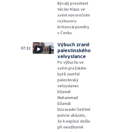
Bývalý prezident
Václav Klaus ve
svém novoročním
rozhovoru
kritizoval poměry
v Česku.
Výbuch zranil
07:32
palestinského
velvyslance
Po výbuchu ve
svém pražském
bytě zemřel
palestinský
velvyslanec
Džamál
Muhammad
Džamál.
Dosavadní šetření
policie ukázalo,
že k explozi došlo
při neodborné