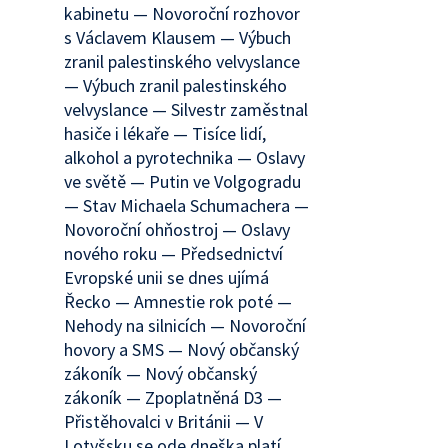
kabinetu — Novoroční rozhovor
s Václavem Klausem — Výbuch
zranil palestinského velvyslance
— Výbuch zranil palestinského
velvyslance — Silvestr zaměstnal
hasiče i lékaře — Tisíce lidí,
alkohol a pyrotechnika — Oslavy
ve světě — Putin ve Volgogradu
— Stav Michaela Schumachera —
Novoroční ohňostroj — Oslavy
nového roku — Předsednictví
Evropské unii se dnes ujímá
Řecko — Amnestie rok poté —
Nehody na silnicích — Novoroční
hovory a SMS — Nový občanský
zákoník — Nový občanský
zákoník — Zpoplatněná D3 —
Přistěhovalci v Británii — V
Lotyšsku se ode dneška platí