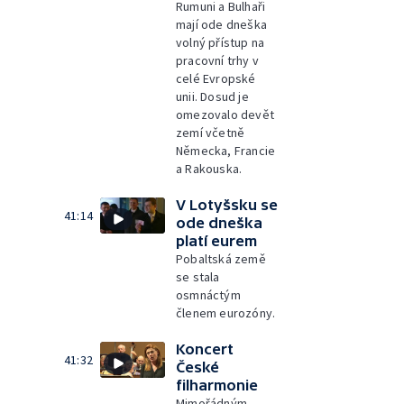
Rumuni a Bulhaři
mají ode dneška
volný přístup na
pracovní trhy v
celé Evropské
unii. Dosud je
omezovalo devět
zemí včetně
Německa, Francie
a Rakouska.
V Lotyšsku se
41:14
ode dneška
platí eurem
Pobaltská země
se stala
osmnáctým
členem eurozóny.
Koncert
41:32
České
filharmonie
Mimořádným