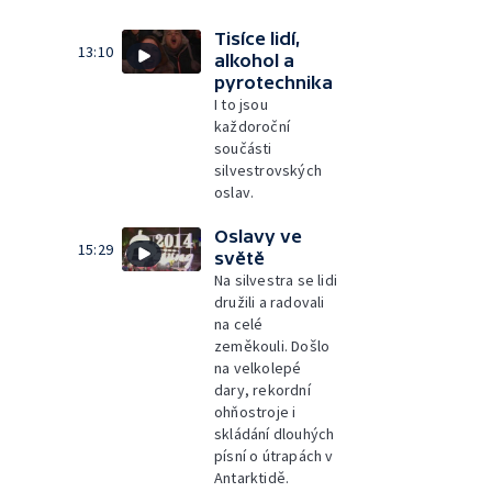
Tisíce lidí,
13:10
alkohol a
pyrotechnika
I to jsou
každoroční
součásti
silvestrovských
oslav.
Oslavy ve
15:29
světě
Na silvestra se lidi
družili a radovali
na celé
zeměkouli. Došlo
na velkolepé
dary, rekordní
ohňostroje i
skládání dlouhých
písní o útrapách v
Antarktidě.