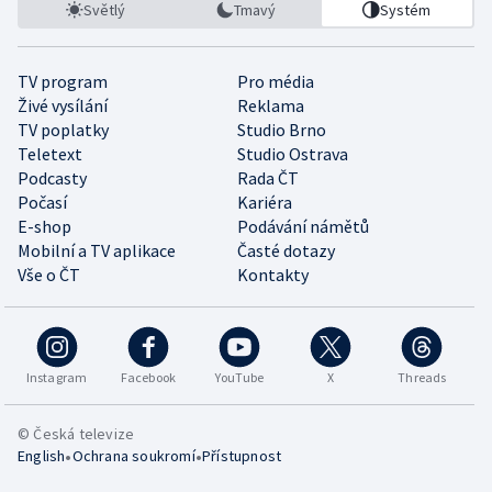
Světlý
Tmavý
Systém
TV program
Pro média
Živé vysílání
Reklama
TV poplatky
Studio Brno
Teletext
Studio Ostrava
Podcasty
Rada ČT
Počasí
Kariéra
E-shop
Podávání námětů
Mobilní a TV aplikace
Časté dotazy
Vše o ČT
Kontakty
Instagram
Facebook
YouTube
X
Threads
© Česká televize
•
•
English
Ochrana soukromí
Přístupnost