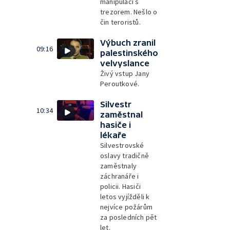
manipulaci s
trezorem. Nešlo o
čin teroristů.
Výbuch zranil
09:16
palestinského
velvyslance
Živý vstup Jany
Peroutkové.
Silvestr
10:34
zaměstnal
hasiče i
lékaře
Silvestrovské
oslavy tradičně
zaměstnaly
záchranáře i
policii. Hasiči
letos vyjížděli k
nejvíce požárům
za posledních pět
let.