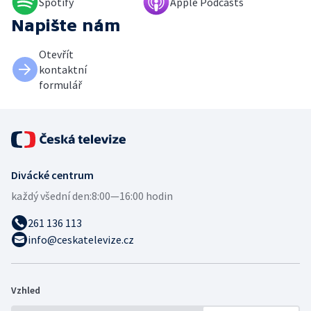
Spotify
Apple Podcasts
Napište nám
Otevřít
kontaktní
formulář
Divácké centrum
každý všední den:
8:00—16:00 hodin
261 136 113
info@ceskatelevize.cz
Vzhled