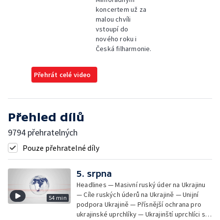
koncertem už za
malou chvíli
vstoupí do
nového roku i
Česká filharmonie.
Přehrát celé video
Přehled dílů
9794 přehratelných
Pouze přehratelné díly
5. srpna
Headlines — Masivní ruský úder na Ukrajinu
— Cíle ruských úderů na Ukrajině — Unijní
54 min
podpora Ukrajině — Přísnější ochrana pro
ukrajinské uprchlíky — Ukrajinští uprchlíci s