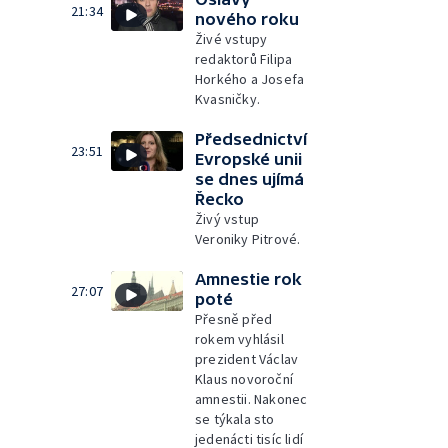
21:34
nového roku
Živé vstupy
redaktorů Filipa
Horkého a Josefa
Kvasničky.
Předsednictví
23:51
Evropské unii
se dnes ujímá
Řecko
Živý vstup
Veroniky Pitrové.
Amnestie rok
27:07
poté
Přesně před
rokem vyhlásil
prezident Václav
Klaus novoroční
amnestii. Nakonec
se týkala sto
jedenácti tisíc lidí