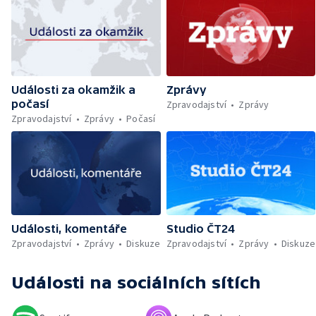
Řecku — Rušení penzijního spoření bez
sankce — Pochod hrdosti v Hamburku —
Povinné označování AI obsahu — Sportují
celé Pardubice — Záchrana kulturních
památek — Brasil Fest v Brně
Události za okamžik a
Zprávy
počasí
Zpravodajství
Zprávy
Zpravodajství
Zprávy
Počasí
Události, komentáře
Studio ČT24
Zpravodajství
Zprávy
Diskuze
Zpravodajství
Zprávy
Diskuze
Události
na sociálních sítích