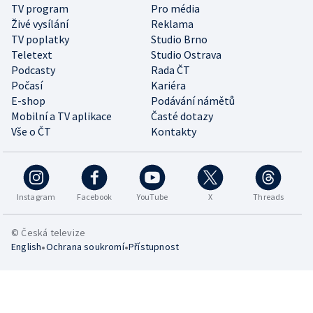
TV program
Pro média
Živé vysílání
Reklama
TV poplatky
Studio Brno
Teletext
Studio Ostrava
Podcasty
Rada ČT
Počasí
Kariéra
E-shop
Podávání námětů
Mobilní a TV aplikace
Časté dotazy
Vše o ČT
Kontakty
Instagram
Facebook
YouTube
X
Threads
© Česká televize
•
•
English
Ochrana soukromí
Přístupnost