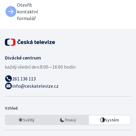
Otevřít
kontaktní
formulář
Divácké centrum
každý všední den:
8:00—16:00 hodin
261 136 113
info@ceskatelevize.cz
Vzhled
Světlý
Tmavý
Systém