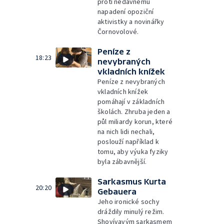
proti nedávnému
napadení opoziční
aktivistky a novinářky
Čornovolové.
Peníze z
18:23
nevybraných
vkladních knížek
Peníze z nevybraných
vkladních knížek
pomáhají v základních
školách. Zhruba jeden a
půl miliardy korun, které
na nich lidi nechali,
poslouží například k
tomu, aby výuka fyziky
byla zábavnější.
Sarkasmus Kurta
20:20
Gebauera
Jeho ironické sochy
dráždily minulý režim.
Shovívavým sarkasmem