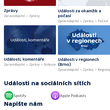
darovat peníze ušetřené za rekultivaci —
Wales nepodpoří Infantina do vedení FIFA —
Zprávy
Rozkol turecké opozice — Dokončená
Události za okamžik a
rekonstrukce křižovatky Mileta — Problémy
Zpravodajství
Zprávy
počasí
se zřizováním dětských skupin — První
Zpravodajství
Zprávy
Počasí
člověk, který přeplaval Baltské moře —
Práce v zemědělství během vysokých
teplot — Tvůrčí přestávka Ariany Grande —
Přemnožení krokodýlů na Borneu — Český
hlas ve vesmíru
Události, komentáře
Události v regionech
Zpravodajství
Zprávy
Diskuze
(Brno)
Zpravodajství
Zprávy
Region
Události
na sociálních sítích
Spotify
Apple Podcasts
Napište nám