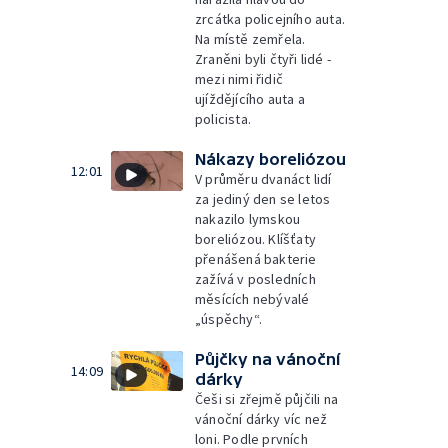
zrcátka policejního auta.
Na místě zemřela.
Zraněni byli čtyři lidé -
mezi nimi řidič
ujíždějícího auta a
policista.
Nákazy boreliózou
12:01
V průměru dvanáct lidí
za jediný den se letos
nakazilo lymskou
boreliózou. Klíšťaty
přenášená bakterie
zažívá v posledních
měsících nebývalé
„úspěchy“.
Půjčky na vánoční
14:09
dárky
Češi si zřejmě půjčili na
vánoční dárky víc než
loni. Podle prvních