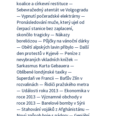
koalice a církevní restituce —
Sebevražedný atentát ve Volgogradu
— Vypnutí počeradské elektrárny —
Pronásledování muže, který ujel od
čerpací stanice bez zaplacení,
skončilo tragicky — Nákazy
boreliózou — Půjčky na vánoční dárky
— Obětí alpských lavin přibylo — Další
den protestů v Kyjevě — Peníze z
nevybraných vkladních knížek —
Sarkasmus Kurta Gebauera —
Oblíbené londýnské taxíky —
Superdaň ve Francii — Baťův Zlín v
rozvalinách — Řidiči pražského metra
— Události roku 2013 — Ekonomika v
roce 2013 — Významné obchody v
roce 2013 — Barelové bomby v Sýrii
— Stahování vojáků z Afghánistánu —
Nový způsob boje s nádory — Geniální