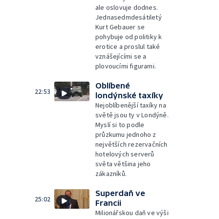
ale oslovuje dodnes.
Jednasedmdesátiletý
Kurt Gebauer se
pohybuje od politiky k
erotice a proslul také
vznášejícími se a
plovoucími figurami.
Oblíbené
22:53
londýnské taxíky
Nejoblíbenější taxíky na
světě jsou ty v Londýně.
Myslí si to podle
průzkumu jednoho z
největších rezervačních
hotelových serverů
světa většina jeho
zákazníků.
Superdaň ve
25:02
Francii
Milionářskou daň ve výši