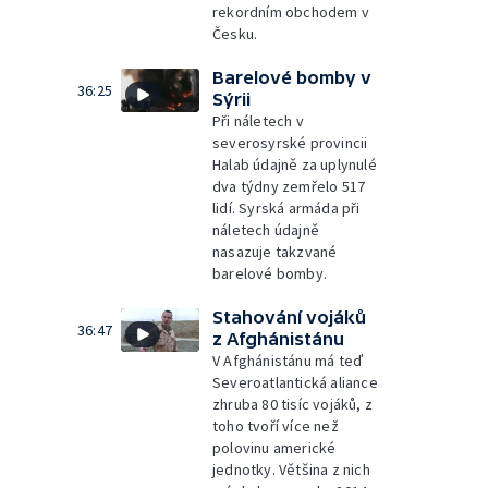
rekordním obchodem v
Česku.
Barelové bomby v
36:25
Sýrii
Při náletech v
severosyrské provincii
Halab údajně za uplynulé
dva týdny zemřelo 517
lidí. Syrská armáda při
náletech údajně
nasazuje takzvané
barelové bomby.
Stahování vojáků
36:47
z Afghánistánu
V Afghánistánu má teď
Severoatlantická aliance
zhruba 80 tisíc vojáků, z
toho tvoří více než
polovinu americké
jednotky. Většina z nich