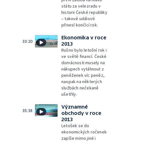
státu za velezradu v
historii České republiky
– takové události
přinesl končící rok.
Ekonomika v roce
33:20
2013
Rušno bylo letošní rok i
ve světě financí. České
domácnosti musely na
nákupech vytáhnout z
peněženek víc peněz,
naopak na některých
službách nečekaně
ušetřily.
Významné
35:38
obchody v roce
2013
Letošek se do
ekonomických ročenek
zapíše mimo jiné i