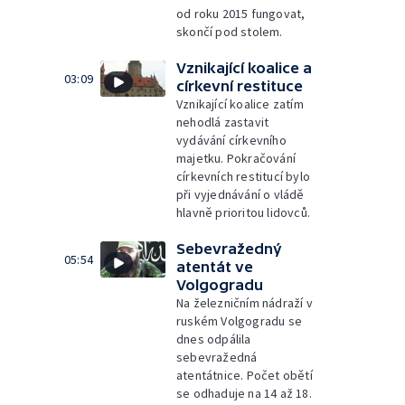
od roku 2015 fungovat,
skončí pod stolem.
Vznikající koalice a
03:09
církevní restituce
Vznikající koalice zatím
nehodlá zastavit
vydávání církevního
majetku. Pokračování
církevních restitucí bylo
při vyjednávání o vládě
hlavně prioritou lidovců.
Sebevražedný
05:54
atentát ve
Volgogradu
Na železničním nádraží v
ruském Volgogradu se
dnes odpálila
sebevražedná
atentátnice. Počet obětí
se odhaduje na 14 až 18.