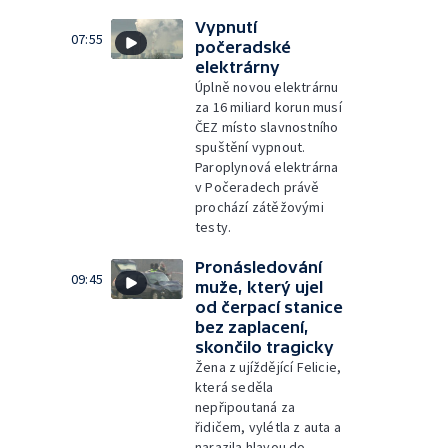
Vypnutí
07:55
počeradské
elektrárny
Úplně novou elektrárnu
za 16 miliard korun musí
ČEZ místo slavnostního
spuštění vypnout.
Paroplynová elektrárna
v Počeradech právě
prochází zátěžovými
testy.
Pronásledování
09:45
muže, který ujel
od čerpací stanice
bez zaplacení,
skončilo tragicky
Žena z ujíždějící Felicie,
která seděla
nepřipoutaná za
řidičem, vylétla z auta a
narazila hlavou do