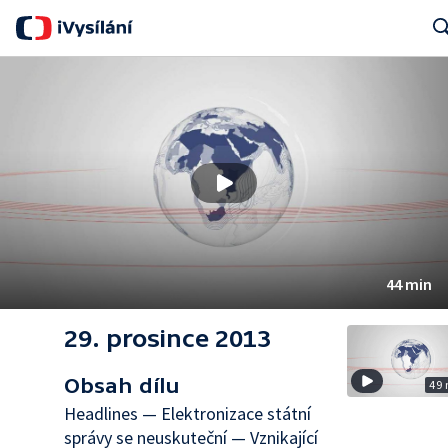
Sear
44 min
29. prosince 2013
Obsah dílu
49
Headlines — Elektronizace státní
správy se neuskuteční — Vznikající