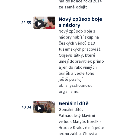
má do konce roku 2014
ze země odejít.
Nový způsob boje
38:55
s nádory
Nový způsob boje s
nádory nabízí skupina
českých vědců z 13
tuzemských pracovišť.
Objevili látky, které
umějí dopravit lék přímo
a jen do rakovinných
buněk a vedle toho
ještě posilují
obranyschopnost
organismu.
Geniální dítě
40:34
Geniální dítě.
Patnáctiletý klavírní
virtuos Matyáš Novák z
Hradce Králové má ještě
jednu zálibu. Chová a