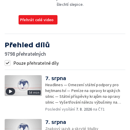
šlechtí slepice.
Přehrát celé video
Přehled dílů
9798 přehratelných
Pouze přehratelné díly
7. srpna
Headlines — Omezení státní podpory pro
hejtmanství — Peníze na opravy krajských
54 min
silnic — Státní příspěvky krajům na opravy
silnic — Vyšetřování nálezu výbušniny na
letišti v Lipsku — Pasové kontroly spojů mezi
Poslední vysílání
7. 8. 2026
na ČT1
Španělskem a Itálii — Demolice vyhořelé
budovy ve Zlíně — Pohřeb Milana Knížáka —
7. srpna
Obvinění v kauze Správy železnic — Tržby
Znakový jazyk a skryté titulky