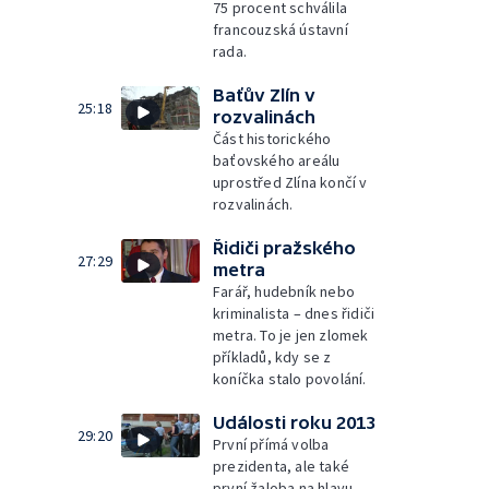
75 procent schválila
francouzská ústavní
rada.
Baťův Zlín v
25:18
rozvalinách
Část historického
baťovského areálu
uprostřed Zlína končí v
rozvalinách.
Řidiči pražského
27:29
metra
Farář, hudebník nebo
kriminalista – dnes řidiči
metra. To je jen zlomek
příkladů, kdy se z
koníčka stalo povolání.
Události roku 2013
29:20
První přímá volba
prezidenta, ale také
první žaloba na hlavu