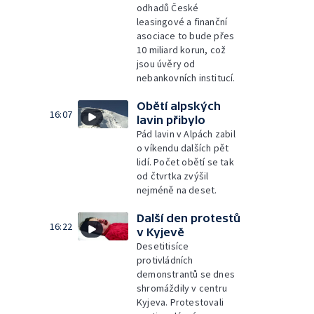
odhadů České
leasingové a finanční
asociace to bude přes
10 miliard korun, což
jsou úvěry od
nebankovních institucí.
Obětí alpských
16:07
lavin přibylo
Pád lavin v Alpách zabil
o víkendu dalších pět
lidí. Počet obětí se tak
od čtvrtka zvýšil
nejméně na deset.
Další den protestů
16:22
v Kyjevě
Desetitisíce
protivládních
demonstrantů se dnes
shromáždily v centru
Kyjeva. Protestovali