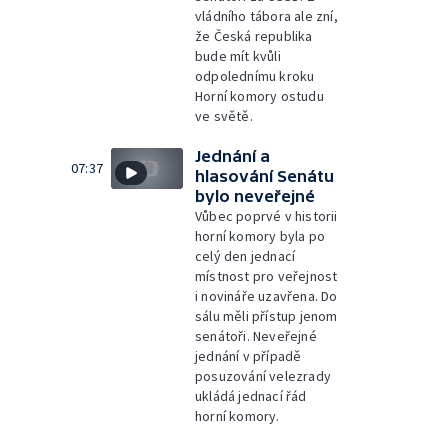
vládního tábora ale zní,
že Česká republika
bude mít kvůli
odpolednímu kroku
Horní komory ostudu
ve světě.
Jednání a
07:37
hlasování Senátu
bylo neveřejné
Vůbec poprvé v historii
horní komory byla po
celý den jednací
místnost pro veřejnost
i novináře uzavřena. Do
sálu měli přístup jenom
senátoři. Neveřejné
jednání v případě
posuzování velezrady
ukládá jednací řád
horní komory.