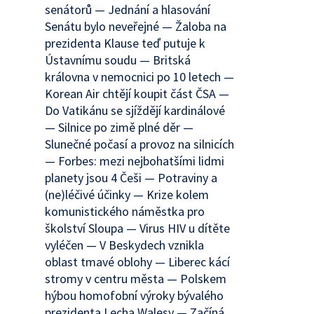
senátorů — Jednání a hlasování
Senátu bylo neveřejné — Žaloba na
prezidenta Klause teď putuje k
Ústavnímu soudu — Britská
královna v nemocnici po 10 letech —
Korean Air chtějí koupit část ČSA —
Do Vatikánu se sjíždějí kardinálové
— Silnice po zimě plné děr —
Slunečné počasí a provoz na silnicích
— Forbes: mezi nejbohatšími lidmi
planety jsou 4 Češi — Potraviny a
(ne)léčivé účinky — Krize kolem
komunistického náměstka pro
školství Sloupa — Virus HIV u dítěte
vyléčen — V Beskydech vznikla
oblast tmavé oblohy — Liberec kácí
stromy v centru města — Polskem
hýbou homofobní výroky bývalého
prezidenta Lecha Walesy — Začíná