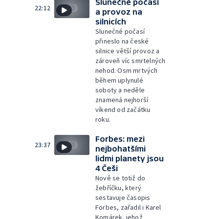
Slunečné počasí
22:12
a provoz na
silnicích
Slunečné počasí
přineslo na české
silnice větší provoz a
zároveň víc smrtelných
nehod. Osm mrtvých
během uplynulé
soboty a neděle
znamená nejhorší
víkend od začátku
roku.
Forbes: mezi
23:37
nejbohatšími
lidmi planety jsou
4 Češi
Nově se totiž do
žebříčku, který
sestavuje časopis
Forbes, zařadil i Karel
Komárek, jehož