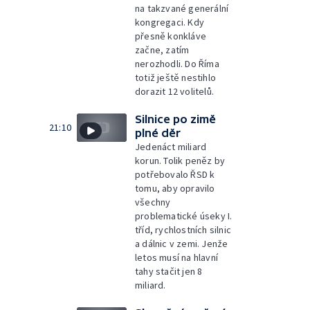
na takzvané generální
kongregaci. Kdy
přesně konkláve
začne, zatím
nerozhodli. Do Říma
totiž ještě nestihlo
dorazit 12 volitelů.
Silnice po zimě
21:10
plné děr
Jedenáct miliard
korun. Tolik peněz by
potřebovalo ŘSD k
tomu, aby opravilo
všechny
problematické úseky I.
tříd, rychlostních silnic
a dálnic v zemi. Jenže
letos musí na hlavní
tahy stačit jen 8
miliard.