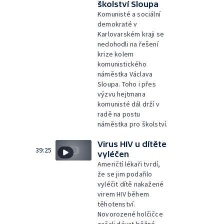
školství Sloupa
Komunisté a sociální
demokraté v
Karlovarském kraji se
nedohodli na řešení
krize kolem
komunistického
náměstka Václava
Sloupa. Toho i přes
výzvu hejtmana
komunisté dál drží v
radě na postu
náměstka pro školství.
Virus HIV u dítěte
39:25
vyléčen
Američtí lékaři tvrdí,
že se jim podařilo
vyléčit dítě nakažené
virem HIV během
těhotenství.
Novorozené holčičce