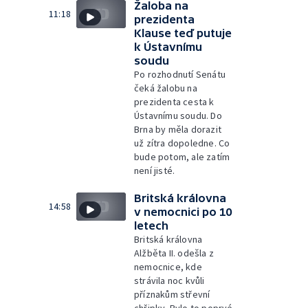
Žaloba na
11:18
prezidenta
Klause teď putuje
k Ústavnímu
soudu
Po rozhodnutí Senátu
čeká žalobu na
prezidenta cesta k
Ústavnímu soudu. Do
Brna by měla dorazit
už zítra dopoledne. Co
bude potom, ale zatím
není jisté.
Britská královna
14:58
v nemocnici po 10
letech
Britská královna
Alžběta II. odešla z
nemocnice, kde
strávila noc kvůli
příznakům střevní