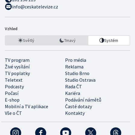
info@ceskatelevize.cz
Vzhled
Světlý
Tmavý
Systém
TV program
Pro média
Živé vysílání
Reklama
TV poplatky
Studio Brno
Teletext
Studio Ostrava
Podcasty
Rada ČT
Počasí
Kariéra
E-shop
Podávání námětů
Mobilní a TV aplikace
Časté dotazy
Vše o ČT
Kontakty