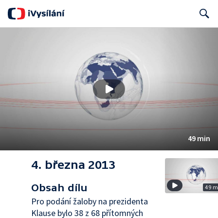
Search
49 min
4. března 2013
Obsah dílu
49 m
Pro podání žaloby na prezidenta
Klause bylo 38 z 68 přítomných