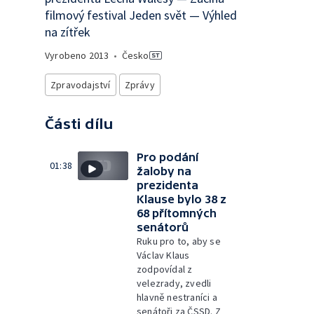
filmový festival Jeden svět — Výhled
na zítřek
Vyrobeno
2013
•
Česko
Zpravodajství
Zprávy
Části dílu
Pro podání
01:38
žaloby na
prezidenta
Klause bylo 38 z
68 přítomných
senátorů
Ruku pro to, aby se
Václav Klaus
zodpovídal z
velezrady, zvedli
hlavně nestraníci a
senátoři za ČSSD. Z