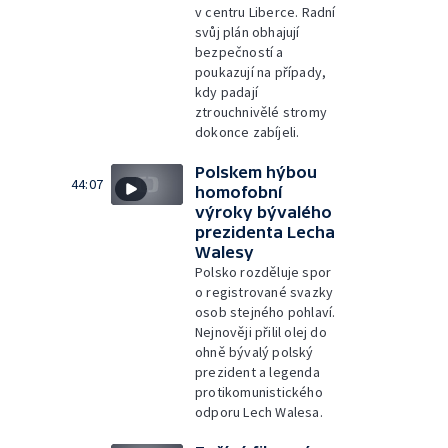
v centru Liberce. Radní
svůj plán obhajují
bezpečností a
poukazují na případy,
kdy padají
ztrouchnivělé stromy
dokonce zabíjeli.
Polskem hýbou
44:07
homofobní
výroky bývalého
prezidenta Lecha
Walesy
Polsko rozděluje spor
o registrované svazky
osob stejného pohlaví.
Nejnověji přilil olej do
ohně bývalý polský
prezident a legenda
protikomunistického
odporu Lech Walesa.