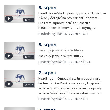
8. srpna
Headlines — Vládní priority po prázdninách —
Zákony čekající na projednání Senátem —
49 min
Program srpnové schůze Senátu a
Poslanecké sněmovny — Volodymyr
Zelenskyj jednal poprvé v Bělehradě —
Poslední vysílání
8. 8. 2026
na ČT1
Útoky na lodě v Černém moři — Tresty za
provoz nelegálních domovů pro seniory —
8. srpna
Populace Česka stárne — Čekací lhůty na
Znakový jazyk a skryté titulky
přijetí do domovů pro seniory — Tisza
Znakový jazyk a skryté titulky
49 min
vybrala kandidáta na prezidenta — Tréninky
Poslední vysílání
8. 8. 2026
na ČT24
soutěžních párů StarDance — Následky
tajfunu Dolphin — Pád dronu v Bulharsku —
Prahou prošel průvod hrdosti na podporu
7. srpna
sexuálních menšin — Snazší vrácení zboží —
Headlines — Omezení státní podpory pro
Pátrání na jezeře Most — Bezpečnost na
hejtmanství — Peníze na opravy krajských
54 min
paddleboardech — Češi hledají chladnější
silnic — Státní příspěvky krajům na opravy
destinace — Kolik zaplatí Češi za dovolenou
silnic — Vyšetřování nálezu výbušniny na
— Cestování se zvířaty — Turistický nápor na
letišti v Lipsku — Pasové kontroly spojů mezi
Poslední vysílání
7. 8. 2026
na ČT1
Šumavu — Demolice budovy ve Zlíně —
Španělskem a Itálii — Demolice vyhořelé
Uzavření tunelů Lochkov a Cholupice — Nový
budovy ve Zlíně — Pohřeb Milana Knížáka —
7. srpna