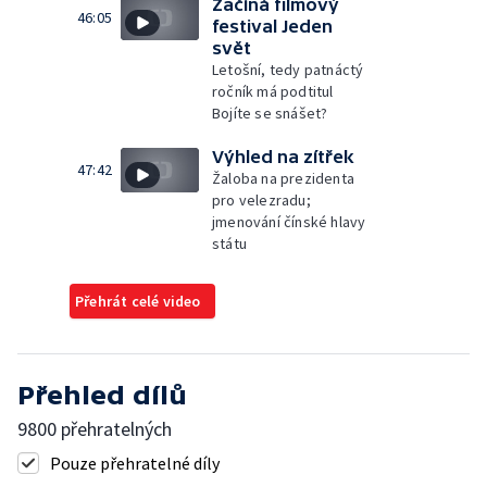
Začíná filmový
46:05
festival Jeden
svět
Letošní, tedy patnáctý
ročník má podtitul
Bojíte se snášet?
Výhled na zítřek
47:42
Žaloba na prezidenta
pro velezradu;
jmenování čínské hlavy
státu
Přehrát celé video
Přehled dílů
9800 přehratelných
Pouze přehratelné díly