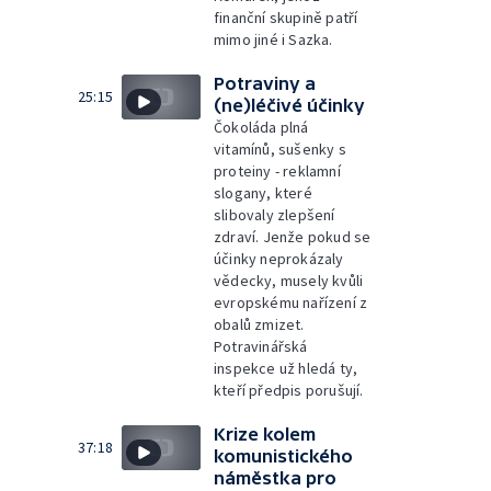
finanční skupině patří
mimo jiné i Sazka.
Potraviny a
25:15
(ne)léčivé účinky
Čokoláda plná
vitamínů, sušenky s
proteiny - reklamní
slogany, které
slibovaly zlepšení
zdraví. Jenže pokud se
účinky neprokázaly
vědecky, musely kvůli
evropskému nařízení z
obalů zmizet.
Potravinářská
inspekce už hledá ty,
kteří předpis porušují.
Krize kolem
37:18
komunistického
náměstka pro