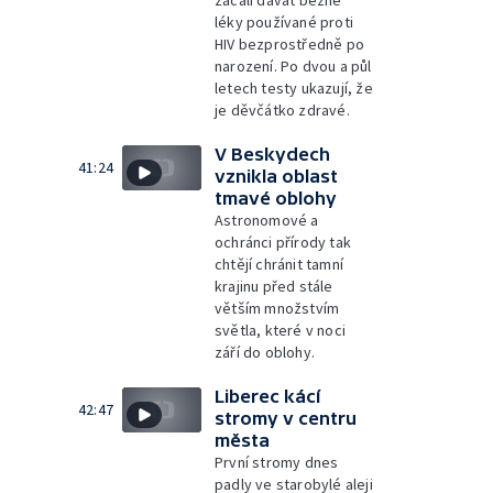
začali dávat běžné
léky používané proti
HIV bezprostředně po
narození. Po dvou a půl
letech testy ukazují, že
je děvčátko zdravé.
V Beskydech
41:24
vznikla oblast
tmavé oblohy
Astronomové a
ochránci přírody tak
chtějí chránit tamní
krajinu před stále
větším množstvím
světla, které v noci
září do oblohy.
Liberec kácí
42:47
stromy v centru
města
První stromy dnes
padly ve starobylé aleji