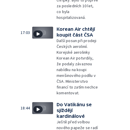
chřipky. Bylo to poprvé
za posledních 10 let,
co byla
hospitalizovaná.
Korean Air chtějí
17:03
koupit část ČSA
Další posun při prodeji
Českých aerolinií.
Korejské aerolinky
Korean Air potvrdily,
že podaly závaznou
nabídku na koupi
menšinového podílu v
ČSA. Ministerstvo
financí to zatím nechce
komentovat.
Do Vatikánu se
18:44
sjíždějí
kardinálové
Ještě před volbou
nového papeže se radí