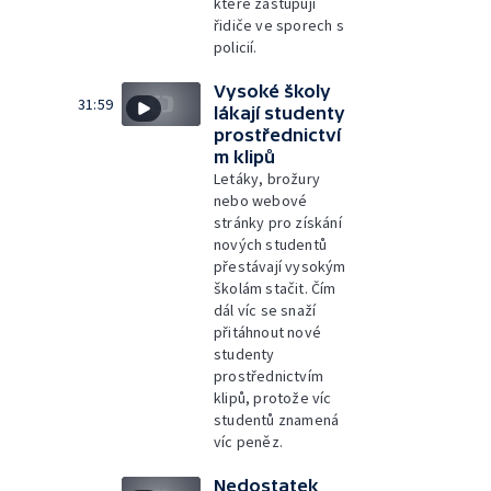
které zastupují
řidiče ve sporech s
policií.
Vysoké školy
31:59
lákají studenty
prostřednictví
m klipů
Letáky, brožury
nebo webové
stránky pro získání
nových studentů
přestávají vysokým
školám stačit. Čím
dál víc se snaží
přitáhnout nové
studenty
prostřednictvím
klipů, protože víc
studentů znamená
víc peněz.
Nedostatek