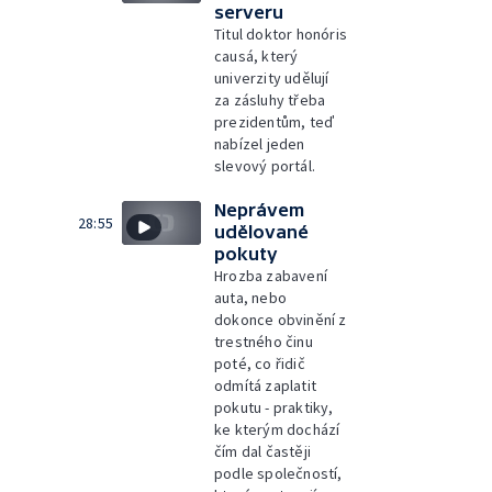
serveru
Titul doktor honóris
causá, který
univerzity udělují
za zásluhy třeba
prezidentům, teď
nabízel jeden
slevový portál.
Neprávem
28:55
udělované
pokuty
Hrozba zabavení
auta, nebo
dokonce obvinění z
trestného činu
poté, co řidič
odmítá zaplatit
pokutu - praktiky,
ke kterým dochází
čím dal častěji
podle společností,