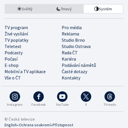
Světlý
Tmavý
Systém
TV program
Pro média
Živé vysílání
Reklama
TV poplatky
Studio Brno
Teletext
Studio Ostrava
Podcasty
Rada ČT
Počasí
Kariéra
E-shop
Podávání námětů
Mobilní a TV aplikace
Časté dotazy
Vše o ČT
Kontakty
Instagram
Facebook
YouTube
X
Threads
© Česká televize
•
•
English
Ochrana soukromí
Přístupnost