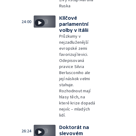
Ruska
Klíčové
24:00
parlamentní
volby v Itálii
Průzkumy v
nejzadluženější
evropské zemi
favorizují levici.
Odepisovaná
pravice Silvia
Berlusconiho ale
její náskok velmi
stahuje.
Rozhodnout mají
hlasy těch, na
které krize dopadá
nejvíc – mladých
lidí.
Doktorát na
26:24
slevovém