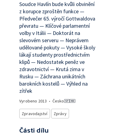
Soudce Havlín bude kvůli obvinění
z korupce zproštěn funkce —
Předvečer 65. výročí Gottwaldova
převratu — Klíčové parlamentní
volby v Itálii — Doktorát na
slevovém serveru — Neprávem
udělované pokuty — Vysoké školy
lákají studenty prostřednictvím
klipů — Nedostatek peněz ve
zdravotnictví — Krutá zima v
Rusku — Záchrana unikátních
barokních kostelů — Výhled na
zítřek
Vyrobeno
2013
•
Česko
Zpravodajství
Zprávy
Části dílu