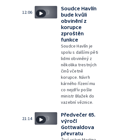
Soudce Havlín
12:06
bude kvůli
obvinění z
korupce
zproštěn
funkce
Soudce Havlín je
spolu s dalšími pěti
lidmi obviněný z
několika trestných
činů včetně
korupce. Návrh
kárného řízení mu
co nejdřív pošle
ministr Blažek do
vazební věznice.
Předvečer 65.
21:14
výročí
Gottwaldova
převratu
Živý vstup Martina