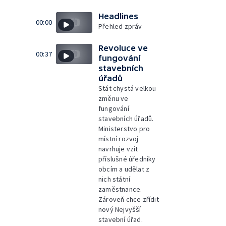
Headlines
00:00
Přehled zpráv
Revoluce ve
00:37
fungování
stavebních
úřadů
Stát chystá velkou
změnu ve
fungování
stavebních úřadů.
Ministerstvo pro
místní rozvoj
navrhuje vzít
příslušné úředníky
obcím a udělat z
nich státní
zaměstnance.
Zároveň chce zřídit
nový Nejvyšší
stavební úřad.