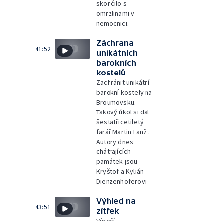
skončilo s
omrzlinami v
nemocnici.
Záchrana
41:52
unikátních
barokních
kostelů
Zachránit unikátní
barokní kostely na
Broumovsku.
Takový úkol si dal
šestatřicetiletý
farář Martin Lanži.
Autory dnes
chátrajících
památek jsou
Kryštof a Kylián
Dienzenhoferovi.
Výhled na
43:51
zítřek
Výročí