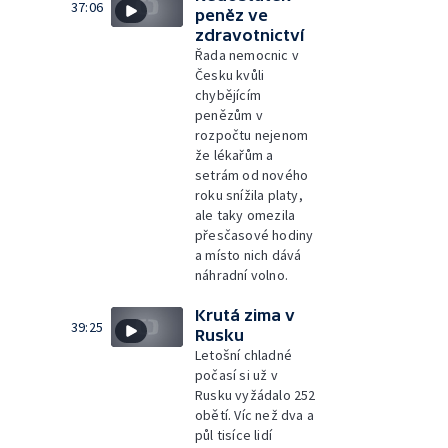
37:06
peněz ve
zdravotnictví
Řada nemocnic v
Česku kvůli
chybějícím
penězům v
rozpočtu nejenom
že lékařům a
setrám od nového
roku snížila platy,
ale taky omezila
přesčasové hodiny
a místo nich dává
náhradní volno.
Krutá zima v
39:25
Rusku
Letošní chladné
počasí si už v
Rusku vyžádalo 252
obětí. Víc než dva a
půl tisíce lidí