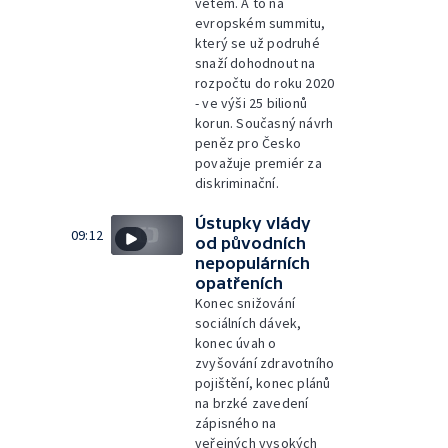
vetem. A to na
evropském summitu,
který se už podruhé
snaží dohodnout na
rozpočtu do roku 2020
- ve výši 25 bilionů
korun. Současný návrh
peněz pro Česko
považuje premiér za
diskriminační.
Ústupky vlády
09:12
od původních
nepopulárních
opatřeních
Konec snižování
sociálních dávek,
konec úvah o
zvyšování zdravotního
pojištění, konec plánů
na brzké zavedení
zápisného na
veřejných vysokých