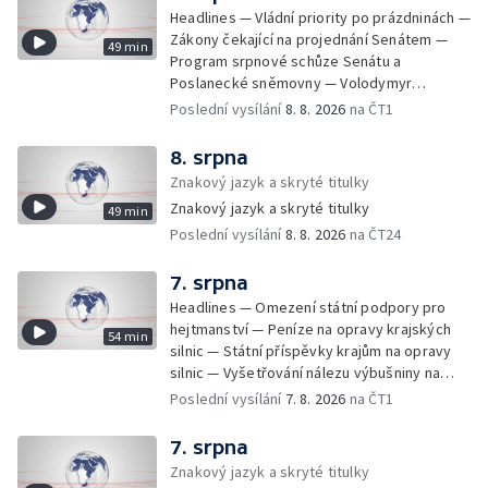
Headlines — Vládní priority po prázdninách —
Zákony čekající na projednání Senátem —
49 min
Program srpnové schůze Senátu a
Poslanecké sněmovny — Volodymyr
Zelenskyj jednal poprvé v Bělehradě —
Poslední vysílání
8. 8. 2026
na ČT1
Útoky na lodě v Černém moři — Tresty za
provoz nelegálních domovů pro seniory —
8. srpna
Populace Česka stárne — Čekací lhůty na
Znakový jazyk a skryté titulky
přijetí do domovů pro seniory — Tisza
Znakový jazyk a skryté titulky
49 min
vybrala kandidáta na prezidenta — Tréninky
Poslední vysílání
8. 8. 2026
na ČT24
soutěžních párů StarDance — Následky
tajfunu Dolphin — Pád dronu v Bulharsku —
Prahou prošel průvod hrdosti na podporu
7. srpna
sexuálních menšin — Snazší vrácení zboží —
Headlines — Omezení státní podpory pro
Pátrání na jezeře Most — Bezpečnost na
hejtmanství — Peníze na opravy krajských
54 min
paddleboardech — Češi hledají chladnější
silnic — Státní příspěvky krajům na opravy
destinace — Kolik zaplatí Češi za dovolenou
silnic — Vyšetřování nálezu výbušniny na
— Cestování se zvířaty — Turistický nápor na
letišti v Lipsku — Pasové kontroly spojů mezi
Poslední vysílání
7. 8. 2026
na ČT1
Šumavu — Demolice budovy ve Zlíně —
Španělskem a Itálii — Demolice vyhořelé
Uzavření tunelů Lochkov a Cholupice — Nový
budovy ve Zlíně — Pohřeb Milana Knížáka —
7. srpna
ministr spravedlnosti USA — Španělsko
Obvinění v kauze Správy železnic — Tržby
Znakový jazyk a skryté titulky
zpřísnilo kontroly na hranicích — Česko
ve službách vzrostly — Další útoku