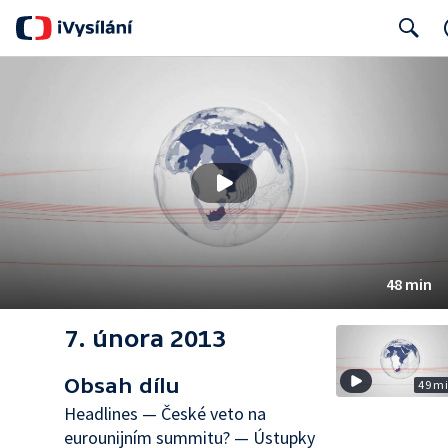
Search
48 min
7. února 2013
Obsah dílu
49 m
Headlines — České veto na
eurounijním summitu? — Ústupky