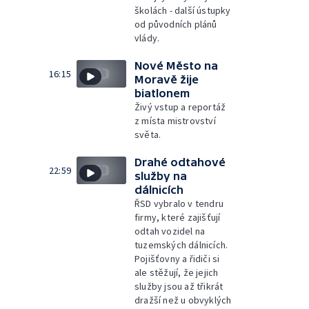
školách - další ústupky
od původních plánů
vlády.
Nové Město na
16:15
Moravě žije
biatlonem
Živý vstup a reportáž
z místa mistrovství
světa.
Drahé odtahové
22:59
služby na
dálnicích
ŘSD vybralo v tendru
firmy, které zajišťují
odtah vozidel na
tuzemských dálnicích.
Pojišťovny a řidiči si
ale stěžují, že jejich
služby jsou až třikrát
dražší než u obvyklých