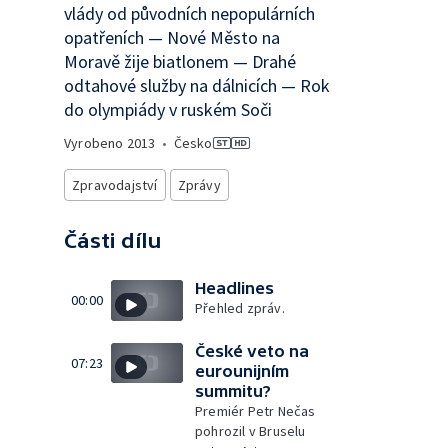
vlády od původních nepopulárních
opatřeních — Nové Město na
Moravě žije biatlonem — Drahé
odtahové služby na dálnicích — Rok
do olympiády v ruském Soči
Vyrobeno
2013
•
Česko
Zpravodajství
Zprávy
Části dílu
Headlines
00:00
Přehled zpráv.
České veto na
07:23
eurounijním
summitu?
Premiér Petr Nečas
pohrozil v Bruselu