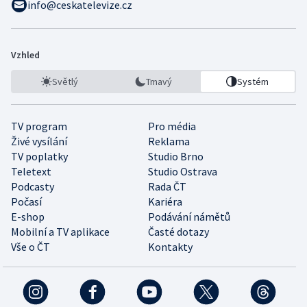
info@ceskatelevize.cz
Vzhled
Světlý
Tmavý
Systém
TV program
Pro média
Živé vysílání
Reklama
TV poplatky
Studio Brno
Teletext
Studio Ostrava
Podcasty
Rada ČT
Počasí
Kariéra
E-shop
Podávání námětů
Mobilní a TV aplikace
Časté dotazy
Vše o ČT
Kontakty