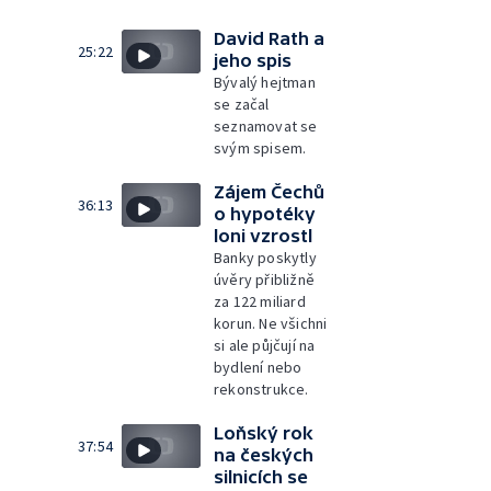
David Rath a
25:22
jeho spis
Bývalý hejtman
se začal
seznamovat se
svým spisem.
Zájem Čechů
36:13
o hypotéky
loni vzrostl
Banky poskytly
úvěry přibližně
za 122 miliard
korun. Ne všichni
si ale půjčují na
bydlení nebo
rekonstrukce.
Loňský rok
37:54
na českých
silnicích se