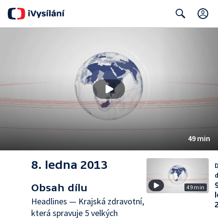
C
Search
49 min
8. ledna 2013
D
d
9
Obsah dílu
49 min
Headlines — Krajská zdravotní,
která spravuje 5 velkých