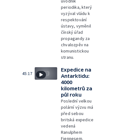
úvodník
periodika, který
vyzýval vládu k
respektování
ústavy, vyměnil
čínský úřad
propagandy za
chvalozpěv na
komunistickou
stranu.
Expedice na
45:17
Antarktidu:
4000
kilometrů za
půl roku
Poslední velkou
polární výzvu má
před sebou
britská expedice
vedená
Ranulphem
Fiennesem.