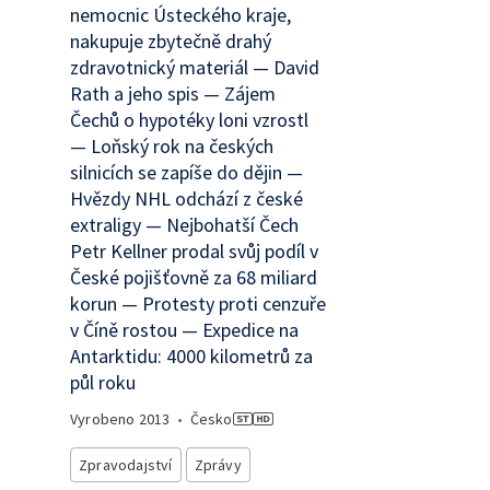
nemocnic Ústeckého kraje,
nakupuje zbytečně drahý
zdravotnický materiál — David
Rath a jeho spis — Zájem
Čechů o hypotéky loni vzrostl
— Loňský rok na českých
silnicích se zapíše do dějin —
Hvězdy NHL odchází z české
extraligy — Nejbohatší Čech
Petr Kellner prodal svůj podíl v
České pojišťovně za 68 miliard
korun — Protesty proti cenzuře
v Číně rostou — Expedice na
Antarktidu: 4000 kilometrů za
půl roku
Vyrobeno
2013
•
Česko
Zpravodajství
Zprávy