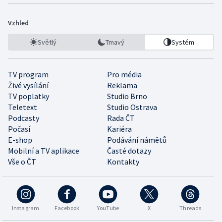
Vzhled
Světlý
Tmavý
Systém
TV program
Pro média
Živé vysílání
Reklama
TV poplatky
Studio Brno
Teletext
Studio Ostrava
Podcasty
Rada ČT
Počasí
Kariéra
E-shop
Podávání námětů
Mobilní a TV aplikace
Časté dotazy
Vše o ČT
Kontakty
Instagram
Facebook
YouTube
X
Threads