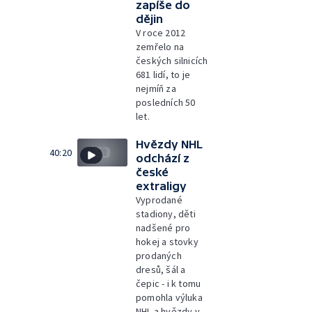
zapíše do
dějin
V roce 2012
zemřelo na
českých silnicích
681 lidí, to je
nejmíň za
posledních 50
let.
Hvězdy NHL
40:20
odchází z
české
extraligy
Vyprodané
stadiony, děti
nadšené pro
hokej a stovky
prodaných
dresů, šál a
čepic - i k tomu
pomohla výluka
NHL a hvězdy v