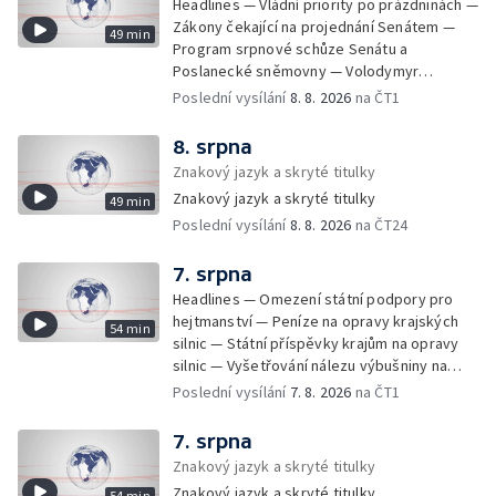
Headlines — Vládní priority po prázdninách —
Zákony čekající na projednání Senátem —
49 min
Program srpnové schůze Senátu a
Poslanecké sněmovny — Volodymyr
Zelenskyj jednal poprvé v Bělehradě —
Poslední vysílání
8. 8. 2026
na ČT1
Útoky na lodě v Černém moři — Tresty za
provoz nelegálních domovů pro seniory —
8. srpna
Populace Česka stárne — Čekací lhůty na
Znakový jazyk a skryté titulky
přijetí do domovů pro seniory — Tisza
Znakový jazyk a skryté titulky
49 min
vybrala kandidáta na prezidenta — Tréninky
Poslední vysílání
8. 8. 2026
na ČT24
soutěžních párů StarDance — Následky
tajfunu Dolphin — Pád dronu v Bulharsku —
Prahou prošel průvod hrdosti na podporu
7. srpna
sexuálních menšin — Snazší vrácení zboží —
Headlines — Omezení státní podpory pro
Pátrání na jezeře Most — Bezpečnost na
hejtmanství — Peníze na opravy krajských
54 min
paddleboardech — Češi hledají chladnější
silnic — Státní příspěvky krajům na opravy
destinace — Kolik zaplatí Češi za dovolenou
silnic — Vyšetřování nálezu výbušniny na
— Cestování se zvířaty — Turistický nápor na
letišti v Lipsku — Pasové kontroly spojů mezi
Poslední vysílání
7. 8. 2026
na ČT1
Šumavu — Demolice budovy ve Zlíně —
Španělskem a Itálii — Demolice vyhořelé
Uzavření tunelů Lochkov a Cholupice — Nový
budovy ve Zlíně — Pohřeb Milana Knížáka —
7. srpna
ministr spravedlnosti USA — Španělsko
Obvinění v kauze Správy železnic — Tržby
Znakový jazyk a skryté titulky
zpřísnilo kontroly na hranicích — Česko
ve službách vzrostly — Další útoku
zaostává v obnovitelných zdrojích —
Znakový jazyk a skryté titulky
54 min