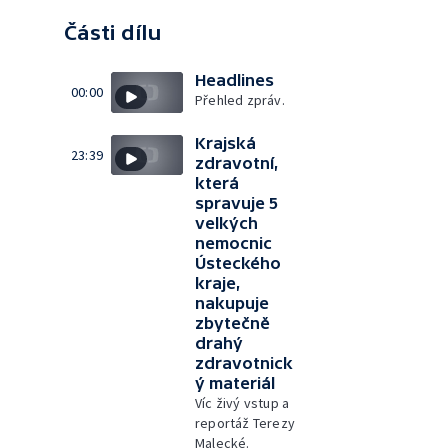
Části dílu
Headlines
00:00
Přehled zpráv.
Krajská
23:39
zdravotní,
která
spravuje 5
velkých
nemocnic
Ústeckého
kraje,
nakupuje
zbytečně
drahý
zdravotnick
ý materiál
Víc živý vstup a
reportáž Terezy
Malecké.