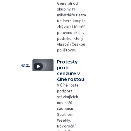
Generali od
skupiny PPF
miliardáře Petra
Kellnera koupila
zbývající téměř
polovinu akcií v
podniku, který
vlastní i Českou
pojišťovnu.
Protesty
43:21
proti
cenzuře v
Číně rostou
V Číně roste
podpora
stávkujících
novinářů
časopisu
Southern
Weekly.
Novoroční