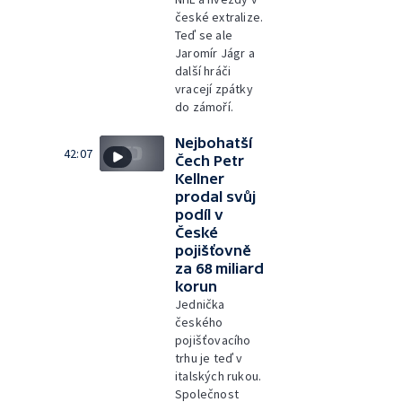
české extralize.
Teď se ale
Jaromír Jágr a
další hráči
vracejí zpátky
do zámoří.
Nejbohatší
42:07
Čech Petr
Kellner
prodal svůj
podíl v
České
pojišťovně
za 68 miliard
korun
Jednička
českého
pojišťovacího
trhu je teď v
italských rukou.
Společnost