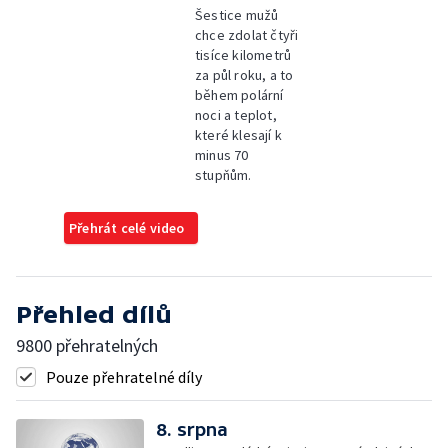
Šestice mužů
chce zdolat čtyři
tisíce kilometrů
za půl roku, a to
během polární
noci a teplot,
které klesají k
minus 70
stupňům.
Přehrát celé video
Přehled dílů
9800 přehratelných
Pouze přehratelné díly
8. srpna