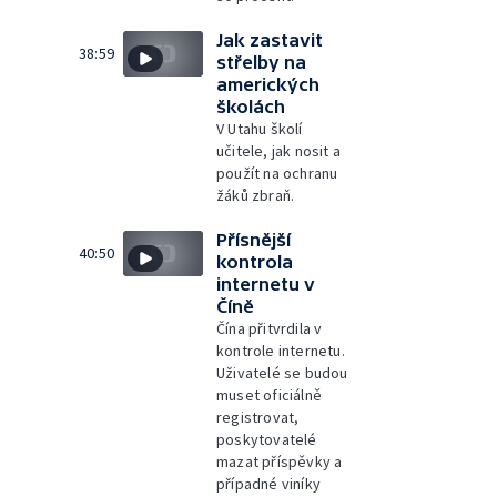
Jak zastavit
38:59
střelby na
amerických
školách
V Utahu školí
učitele, jak nosit a
použít na ochranu
žáků zbraň.
Přísnější
40:50
kontrola
internetu v
Číně
Čína přitvrdila v
kontrole internetu.
Uživatelé se budou
muset oficiálně
registrovat,
poskytovatelé
mazat příspěvky a
případné viníky