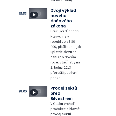
Václav Drobný.
Dvojí výklad
25:55
nového
daňového
zákona
Pracující důchodci,
kterých je v
republice až 80
000, přišli na to, jak
uplatnit slevu na
dani i po Novém
roce. Stačí, aby na
1. ledna 2013
přerušili pobírání
penze.
Prodej sektů
28:09
před
Silvestrem
V Česku vrcholí
produkce a hlavně
prodej sektů.