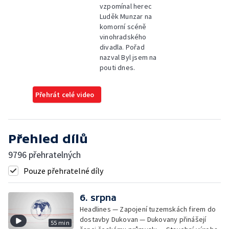
vzpomínal herec
Luděk Munzar na
komorní scéně
vinohradského
divadla. Pořad
nazval Byl jsem na
pouti dnes.
Přehrát celé video
Přehled dílů
9796 přehratelných
Pouze přehratelné díly
6. srpna
Headlines — Zapojení tuzemskách firem do
dostavby Dukovan — Dukovany přinášejí
55 min