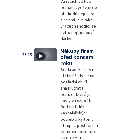
Vánocích se lidé
pomalu vydávají do
obchodů nejen za
slevami, ale také
vracet nehodící se
nebo nepadnoucí
dárky.
Nákupy firem
37:15
před koncem
roku
Soukromé firmy i
státní úřady se na
poslední chvíli
snaží utratit
peníze, které jim
zbyly v rozpočtu.
Dodavatelům
kancelářských
potřeb díky tomu
stoupl v posledních
týdnech obrat až o
30 procent.