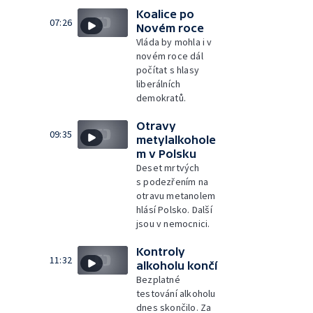
Koalice po
07:26
Novém roce
Vláda by mohla i v
novém roce dál
počítat s hlasy
liberálních
demokratů.
Otravy
09:35
metylalkohole
m v Polsku
Deset mrtvých
s podezřením na
otravu metanolem
hlásí Polsko. Další
jsou v nemocnici.
Kontroly
11:32
alkoholu končí
Bezplatné
testování alkoholu
dnes skončilo. Za