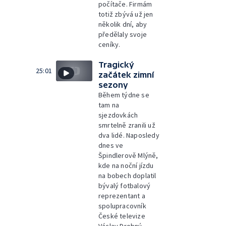
počítače. Firmám
totiž zbývá už jen
několik dní, aby
předělaly svoje
ceníky.
Tragický
25:01
začátek zimní
sezony
Během týdne se
tam na
sjezdovkách
smrtelně zranili už
dva lidé. Naposledy
dnes ve
Špindlerově Mlýně,
kde na noční jízdu
na bobech doplatil
bývalý fotbalový
reprezentant a
spolupracovník
České televize