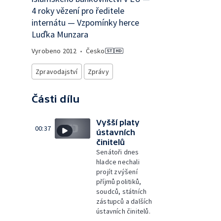
4 roky vězení pro ředitele
internátu — Vzpomínky herce
Luďka Munzara
Vyrobeno
2012
•
Česko
Zpravodajství
Zprávy
Části dílu
Vyšší platy
00:37
ústavních
činitelů
Senátoři dnes
hladce nechali
projít zvýšení
příjmů politiků,
soudců, státních
zástupců a dalších
ústavních činitelů.