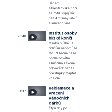
Během
silvestrovské noci
se totiž vypijí víc
než 4 miliony lahví
šumivého vína.
Institut osoby
29:48
blízké končí
Osoba blízká už
řidičům nepomůže.
Od 19. ledna nese
podle nového
silničního zákona
odpovědnost za
přestupky majitel
vozidla.
Reklamace a
34:37
vracení
vánočních
dárků
Čtyři dny po