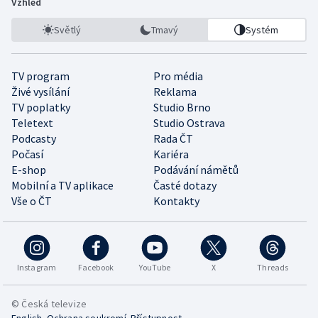
Vzhled
Světlý
Tmavý
Systém
TV program
Pro média
Živé vysílání
Reklama
TV poplatky
Studio Brno
Teletext
Studio Ostrava
Podcasty
Rada ČT
Počasí
Kariéra
E-shop
Podávání námětů
Mobilní a TV aplikace
Časté dotazy
Vše o ČT
Kontakty
Instagram
Facebook
YouTube
X
Threads
© Česká televize