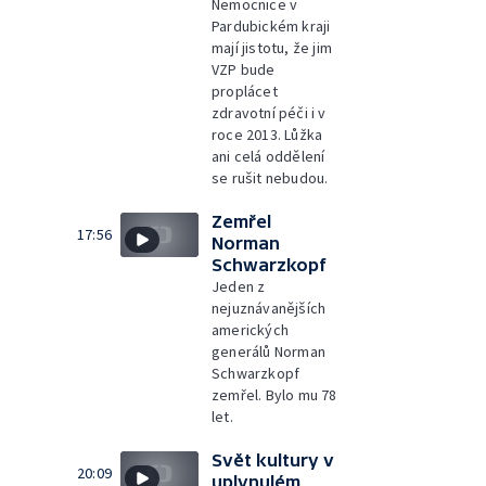
Nemocnice v
Pardubickém kraji
mají jistotu, že jim
VZP bude
proplácet
zdravotní péči i v
roce 2013. Lůžka
ani celá oddělení
se rušit nebudou.
Zemřel
17:56
Norman
Schwarzkopf
Jeden z
nejuznávanějších
amerických
generálů Norman
Schwarzkopf
zemřel. Bylo mu 78
let.
Svět kultury v
20:09
uplynulém