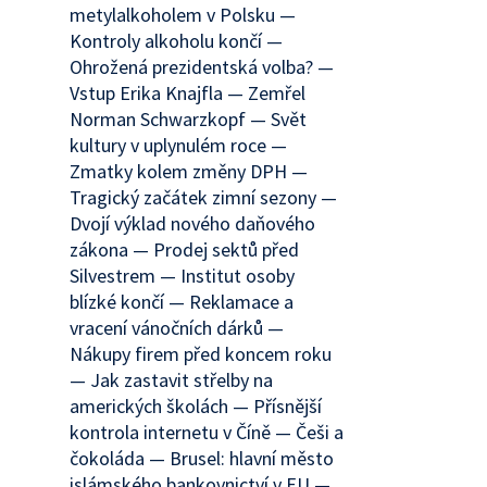
metylalkoholem v Polsku —
Kontroly alkoholu končí —
Ohrožená prezidentská volba? —
Vstup Erika Knajfla — Zemřel
Norman Schwarzkopf — Svět
kultury v uplynulém roce —
Zmatky kolem změny DPH —
Tragický začátek zimní sezony —
Dvojí výklad nového daňového
zákona — Prodej sektů před
Silvestrem — Institut osoby
blízké končí — Reklamace a
vracení vánočních dárků —
Nákupy firem před koncem roku
— Jak zastavit střelby na
amerických školách — Přísnější
kontrola internetu v Číně — Češi a
čokoláda — Brusel: hlavní město
islámského bankovnictví v EU —