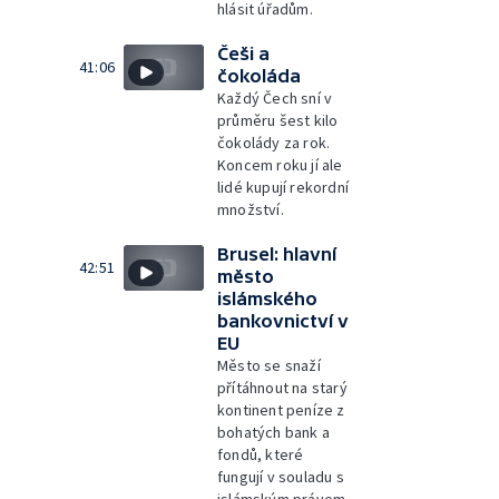
hlásit úřadům.
Češi a
41:06
čokoláda
Každý Čech sní v
průměru šest kilo
čokolády za rok.
Koncem roku jí ale
lidé kupují rekordní
množství.
Brusel: hlavní
42:51
město
islámského
bankovnictví v
EU
Město se snaží
přítáhnout na starý
kontinent peníze z
bohatých bank a
fondů, které
fungují v souladu s