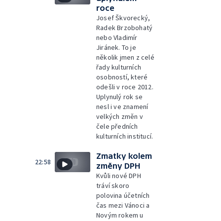
roce
Josef Škvorecký,
Radek Brzobohatý
nebo Vladimír
Jiránek. To je
několik jmen z celé
řady kulturních
osobností, které
odešli v roce 2012.
Uplynulý rok se
nesl i ve znamení
velkých změn v
čele předních
kulturních institucí.
Zmatky kolem
22:58
změny DPH
Kvůli nové DPH
tráví skoro
polovina účetních
čas mezi Vánoci a
Novým rokem u