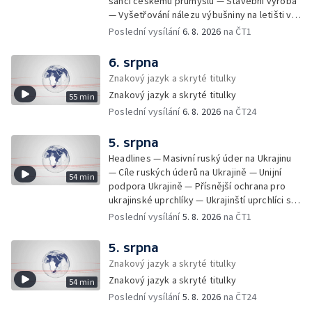
šanci českému průmyslu — Stavební výroba
— Vyšetřování nálezu výbušniny na letišti v
Lipsku — Bourání torza vyhořelé budovy ve
Poslední vysílání
6. 8. 2026
na ČT1
Zlíně — Kritické sucho v Evropě —
Omezování spotřeby vody v Jihlavě — Čistý
6. srpna
zisk bank — Jednání o ukončení bojů na
Znakový jazyk a skryté titulky
Blízkém východě — Opakované údery na
Znakový jazyk a skryté titulky
55 min
jižní Libanon — Přibylo zásahů horské služby
Poslední vysílání
6. 8. 2026
na ČT24
— Bezpečnostní opatření kvůli Evropské lize
— Český film Volklore získal studentského
Oscara — Doživotní trest pro Afghánce —
5. srpna
Slevy na jízdném — Aktualizace plánu
Headlines — Masivní ruský úder na Ukrajinu
adaptace na klimatické změny — Letošní
— Cíle ruských úderů na Ukrajině — Unijní
54 min
teplotní rekordy — Škody po nočních
podpora Ukrajině — Přísnější ochrana pro
bouřkách na východě Čech — Výhled počasí
ukrajinské uprchlíky — Ukrajinští uprchlíci s
na další dny — Sucho dělá problémy
dočasnou ochranou v Česku — Uprchlíci s
Poslední vysílání
5. 8. 2026
na ČT1
zemědělcům i drobným pěstitelům — Výhled
dočasnou ochranou v ČR — Pátrání na jezeře
počasí na další dny — Automatická hlášení o
Most — Hašení skládky — Srážka nákladního
5. srpna
nehodě z chytrých zařízení — Zbytečné
letadla s dronem v Německu — Vyšetřování
Znakový jazyk a skryté titulky
výjezdy záchranářů — Obtěžující telefonáty
nehody Filipa Turka — Tržby v maloobchodu
na tísňové linky — Protivzdušná obrana
Znakový jazyk a skryté titulky
54 min
— Ústavní soud vyhověl matce ve sporu o
Ukrajiny — Objasnění vraždy muže v Praze
Poslední vysílání
5. 8. 2026
na ČT24
děti — Kniha Válka ševců — Izrael
po téměř 16 letech — Izraelský osadník čelí
nepřistoupil na mírový plán o Pásmu Gazy —