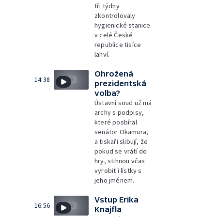
tři týdny
zkontrolovaly
hygienické stanice
v celé České
republice tisíce
lahví.
Ohrožená
14:38
prezidentská
volba?
Ústavní soud už má
archy s podpisy,
které posbíral
senátor Okamura,
a tiskaři slibují, že
pokud se vrátí do
hry, stihnou včas
vyrobit i lístky s
jeho jménem.
Vstup Erika
16:56
Knajfla