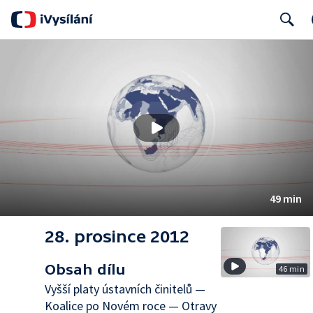
Search
49 min
28. prosince 2012
Obsah dílu
46 min
Vyšší platy ústavních činitelů —
Koalice po Novém roce — Otravy