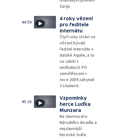
islámským právem
šaríja.
4 roky vězení
44:59
pro ředitele
internátu
Čtyři roky stráví ve
vězení bývalý
ředitel internátu v
italské Aquile, a to
za zabití z
nedbalosti. Při
zemětřesení v
roce 2009 zahynuli
3 studenti.
Vzpomínky
45:16
herce Luďka
Munzara
Na slavnou éru
Národního divadla a
nejslavnější
herecké tváře