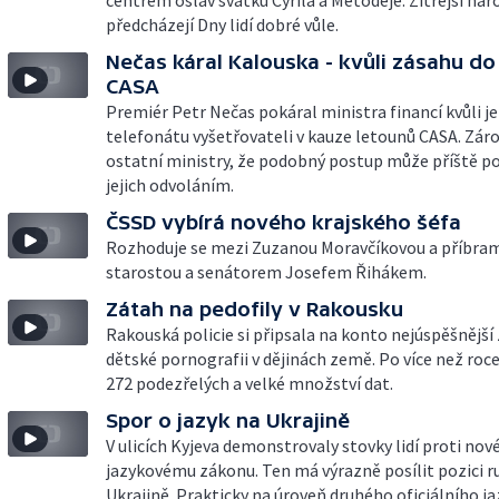
centrem oslav svátku Cyrila a Metoděje. Zítřejší nár
předcházejí Dny lidí dobré vůle.
Nečas káral Kalouska - kvůli zásahu do
CASA
Premiér Petr Nečas pokáral ministra financí kvůli j
telefonátu vyšetřovateli v kauze letounů CASA. Zár
ostatní ministry, že podobný postup může příště p
jejich odvoláním.
ČSSD vybírá nového krajského šéfa
Rozhoduje se mezi Zuzanou Moravčíkovou a příbr
starostou a senátorem Josefem Řihákem.
Zátah na pedofily v Rakousku
Rakouská policie si připsala na konto nejúspěšnější
dětské pornografii v dějinách země. Po více než roc
272 podezřelých a velké množství dat.
Spor o jazyk na Ukrajině
V ulicích Kyjeva demonstrovaly stovky lidí proti no
jazykovému zákonu. Ten má výrazně posílit pozici r
Ukrajině. Prakticky na úroveň druhého oficiálního ja