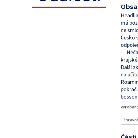
Obsa
Headlin
má poza
ne sml
Česko v
odpoled
— Nečas
krajské
Další z
na učit
Roaming
pokraču
bosson 
Vyroben
Zpravod
Části