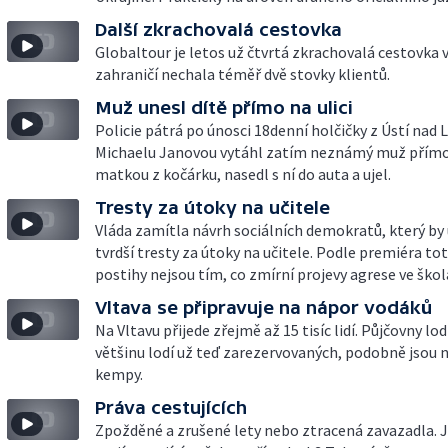
Další zkrachovalá cestovka
Globaltour je letos už čtvrtá zkrachovalá cestovka v
zahraničí nechala téměř dvě stovky klientů.
Muž unesl dítě přímo na ulici
Policie pátrá po únosci 18denní holčičky z Ústí nad
Michaelu Janovou vytáhl zatím neznámý muž přímo 
matkou z kočárku, nasedl s ní do auta a ujel.
Tresty za útoky na učitele
Vláda zamítla návrh sociálních demokratů, který by
tvrdší tresty za útoky na učitele. Podle premiéra tot
postihy nejsou tím, co zmírní projevy agrese ve škol
Vltava se připravuje na nápor vodáků
Na Vltavu přijede zřejmě až 15 tisíc lidí. Půjčovny lod
většinu lodí už teď zarezervovaných, podobně jsou 
kempy.
Práva cestujících
Zpožděné a zrušené lety nebo ztracená zavazadla. 