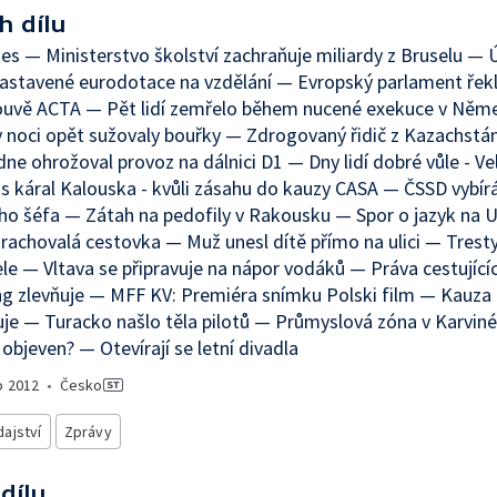
h dílu
es — Ministerstvo školství zachraňuje miliardy z Bruselu — 
stavené eurodotace na vzdělání — Evropský parlament řekl 
ouvě ACTA — Pět lidí zemřelo během nucené exekuce v Něm
 noci opět sužovaly bouřky — Zdrogovaný řidič z Kazachstá
ne ohrožoval provoz na dálnici D1 — Dny lidí dobré vůle - V
 káral Kalouska - kvůli zásahu do kauzy CASA — ČSSD vybír
ho šéfa — Zátah na pedofily v Rakousku — Spor o jazyk na 
krachovalá cestovka — Muž unesl dítě přímo na ulici — Trest
ele — Vltava se připravuje na nápor vodáků — Práva cestující
 zlevňuje — MFF KV: Premiéra snímku Polski film — Kauza 
je — Turacko našlo těla pilotů — Průmyslová zóna v Karvin
objeven? — Otevírají se letní divadla
o
2012
•
Česko
ajství
Zprávy
 dílu