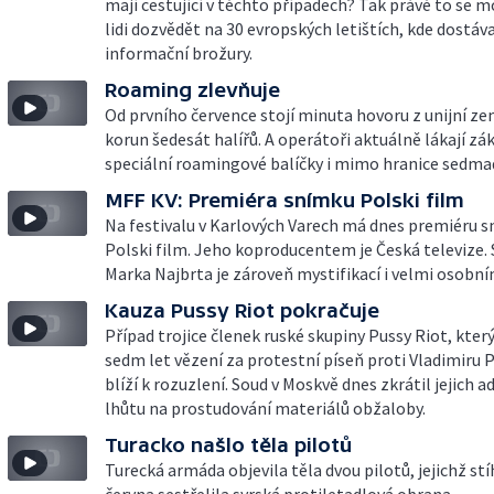
mají cestující v těchto případech? Tak právě to se m
lidi dozvědět na 30 evropských letištích, kde dostáva
informační brožury.
Roaming zlevňuje
Od prvního července stojí minuta hovoru z unijní z
korun šedesát halířů. A operátoři aktuálně lákají zá
speciální roamingové balíčky i mimo hranice sedmad
MFF KV: Premiéra snímku Polski film
Na festivalu v Karlových Varech má dnes premiéru 
Polski film. Jeho koproducentem je Česká televize.
Marka Najbrta je zároveň mystifikací i velmi osobní
Kauza Pussy Riot pokračuje
Případ trojice členek ruské skupiny Pussy Riot, kter
sedm let vězení za protestní píseň proti Vladimiru P
blíží k rozuzlení. Soud v Moskvě dnes zkrátil jejich
lhůtu na prostudování materiálů obžaloby.
Turacko našlo těla pilotů
Turecká armáda objevila těla dvou pilotů, jejichž stí