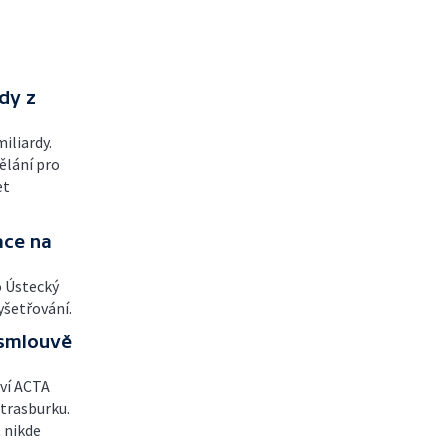
dy z
iliardy.
ělání pro
et
ace na
o Ústecký
vyšetřování.
 smlouvě
ví ACTA
Štrasburku.
 nikde