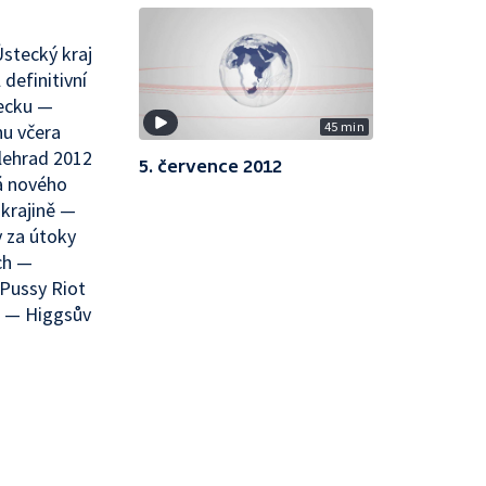
Ústecký kraj
definitivní
ecku —
45 min
nu včera
elehrad 2012
5. července 2012
á nového
Ukrajině —
y za útoky
ch —
Pussy Riot
é — Higgsův