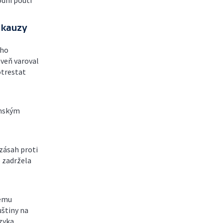
odní pouti
 kauzy
eho
oveň varoval
otrestat
amským
 zásah proti
e zadržela
vému
uštiny na
zyka.