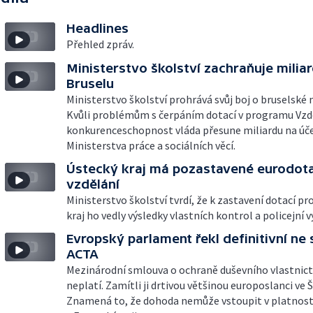
Headlines
Přehled zpráv.
Ministerstvo školství zachraňuje miliar
Bruselu
Ministerstvo školství prohrává svůj boj o bruselské m
Kvůli problémům s čerpáním dotací v programu Vzd
konkurenceschopnost vláda přesune miliardu na úč
Ministerstva práce a sociálních věcí.
Ústecký kraj má pozastavené eurodot
vzdělání
Ministerstvo školství tvrdí, že k zastavení dotací pr
kraj ho vedly výsledky vlastních kontrol a policejní 
Evropský parlament řekl definitivní ne
ACTA
Mezinárodní smlouva o ochraně duševního vlastnict
neplatí. Zamítli ji drtivou většinou europoslanci ve 
Znamená to, že dohoda nemůže vstoupit v platnost