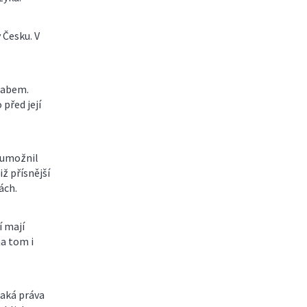
 Česku. V
 Labem.
před její
 umožnil
iž přísnější
ách.
í mají
na tom i
Jaká práva