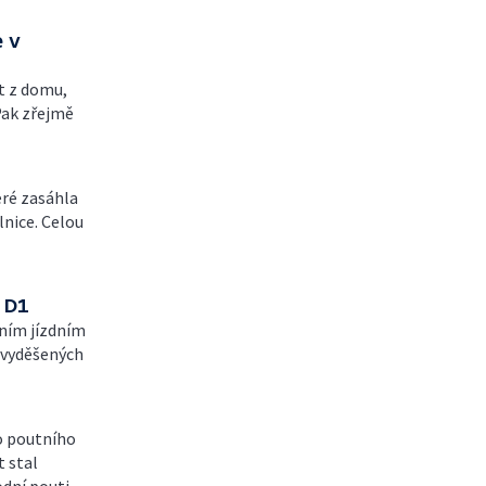
 v
t z domu,
 Pak zřejmě
eré zasáhla
lnice. Celou
 D1
dním jízdním
a vyděšených
ho poutního
t stal