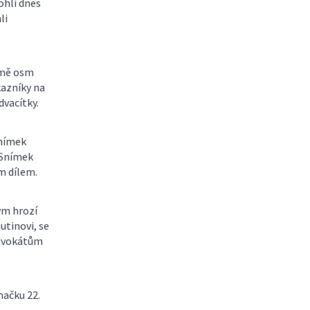
ohli dnes
li
emě osm
kazníky na
vacítky.
snímek
 Snímek
m dílem.
ým hrozí
utinovi, se
 advokátům
hačku 22.