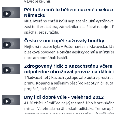
v Evropské unii.
Pět lidí zemřelo během nucené exekuce
Německu
Muž, kterého chtěli kvůli neplacení dluhů vystěhova
zastřelil exekutora, zámečníka a další dvě rukojmí.
spáchal sebevraždu.
Česko v noci opět sužovaly bouřky
Nejhorší situace byla v Pošumaví a na Klatovsku, kt
blesková povodeň. Poničila desítky domů a místní si
noc tam pomáhali hasiči.
Zdrogovaný řidič z Kazachstánu včera
odpoledne ohrožoval provoz na dálnici
Třiadvacetiletý Kazach vystupoval z auta v prostře
pruhu. Kopanci a bušením pěstí do kapoty ničil aut
projíždějících řidičů.
Dny lidí dobré vůle - Velehrad 2012
Až 30 tisíc lidí míří do nejvýznamnějšího Moravské
místa - Velehradu na Uherskohradišťsku. Ten se opě