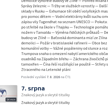
Demolice vyhořelé budovy ve Zlíně — Pohřeb Milana 
Správy železnic — Tržby ve službách vzrostly — Další
sklady v Rusku — Exhumace těl obětí volyňských mas
pro pomoc dětem — Vodní elektrárny kvůli suchu ome
zápisu vily Tugendhat na seznam UNESCO — Pokuta 
po střelbě na škole v Thajsku — Technologie pomáhaj
nožem v Tanvaldu — Výměna řidičských průkazů — De
budovy ve Zlíně — Baťovská dominanta mizí ze Zlína
demolici — Požár v bratislavské rafinerii — Obce bez 
komunální volby — Vážné popáleniny od slunce a ro
Trumpova snaha o omezení nabytí amerického občans
osadníků na Západním břehu — Záchrana živočichů p
tamoxifen — Čína řeší rozšiřující se pouště — Střety
Ztraceného na Letenské pláni
Poslední vysílání
7. 8. 2026
na ČT1
7. srpna
Znakový jazyk a skryté titulky
54 min
Znakový jazyk a skryté titulky