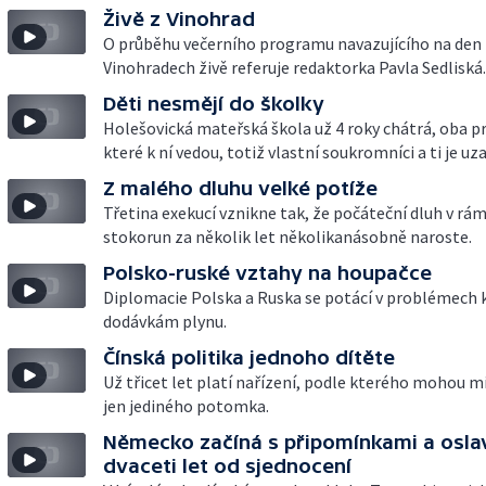
Živě z Vinohrad
O průběhu večerního programu navazujícího na den 
Vinohradech živě referuje redaktorka Pavla Sedliská.
Děti nesmějí do školky
Holešovická mateřská škola už 4 roky chátrá, oba p
které k ní vedou, totiž vlastní soukromníci a ti je uza
Z malého dluhu velké potíže
Třetina exekucí vznikne tak, že počáteční dluh v rá
stokorun za několik let několikanásobně naroste.
Polsko-ruské vztahy na houpačce
Diplomacie Polska a Ruska se potácí v problémech k
dodávkám plynu.
Čínská politika jednoho dítěte
Už třicet let platí nařízení, podle kterého mohou m
jen jediného potomka.
Německo začíná s připomínkami a osla
dvaceti let od sjednocení