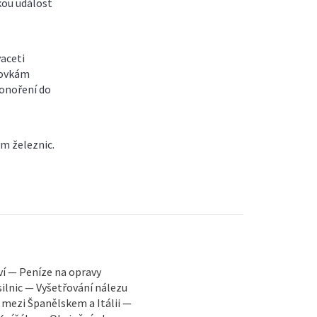
kou událost
vaceti
tovkám
ponoření do
m železnic.
í — Peníze na opravy
silnic — Vyšetřování nálezu
Španělskem a Itálii —