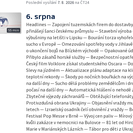
Poslední vysílání
7. 8. 2026
na ČT24
6. srpna
Headlines — Zapojení tuzemskách firem do dostavb
55 min
přinášejí šanci českému průmyslu — Stavební výroba
výbušniny na letišti v Lipsku — Bourání torza vyhořel
sucho v Evropě — Omezování spotřeby vody v Jihlavě
o ukončení bojů na Blízkém východě — Opakované úde
Přibylo zásahů horské služby — Bezpečnostní opatřen
Český film Volklore získal studentského Oscara — D
Slevy na jízdném — Aktualizace plánu adaptace na k
teplotní rekordy — Škody po nočních bouřkách na vý
na další dny — Sucho dělá problémy zemědělcům i d
počasí na další dny — Automatická hlášení o nehodě 
Zbytečné výjezdy záchranářů — Obtěžující telefonáty
Protivzdušná obrana Ukrajiny — Objasnění vraždy mu
letech — Izraelský osadník čelí obvinění z vraždy — Bo
Festival Pop Messe v Brně — Vývoj cen paliv — Mírov
kvůli zakázce v nemocnici na Bulovce — 81 let od Hi
Marie v Mariánských Lázních — Tábor pro děti z Ukr