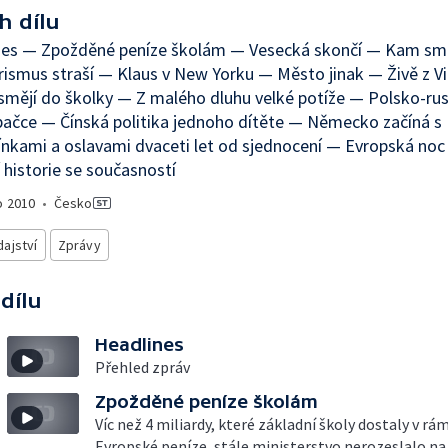
h dílu
nes — Zpožděné peníze školám — Vesecká skončí — Kam sm
ismus straší — Klaus v New Yorku — Město jinak — Živě z 
smějí do školky — Z malého dluhu velké potíže — Polsko-ru
ačce — Čínská politika jednoho dítěte — Německo začíná s
nkami a oslavami dvaceti let od sjednocení — Evropská no
 historie se současností
o
2010
•
Česko
ajství
Zprávy
 dílu
Headlines
Přehled zpráv
Zpožděné peníze školám
Víc než 4 miliardy, které základní školy dostaly v rá
Evropské peníze, stále ministerstvo nerozeslalo na j