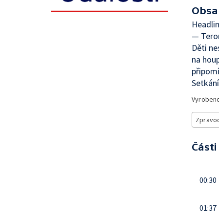
Obsa
Headli
— Teror
Děti ne
na houp
připomí
Setkání
Vyroben
Zpravod
Části
00:30
01:37