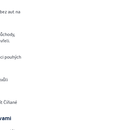
bez aut na
růchody,
vřeli.
mci pouhých
vůli
ít Číňané
vami