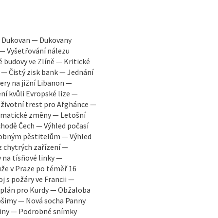
y Dukovan — Dukovany
 — Vyšetřování nálezu
é budovy ve Zlíně — Kritické
 — Čistý zisk bank — Jednání
ry na jižní Libanon —
í kvůli Evropské lize —
oživotní trest pro Afghánce —
limatické změny — Letošní
chodě Čech — Výhled počasí
robným pěstitelům — Výhled
z chytrých zařízení —
 na tísňové linky —
že v Praze po téměř 16
j s požáry ve Francii —
ý plán pro Kurdy — Obžaloba
rošimy — Nová socha Panny
ajiny — Podrobné snímky