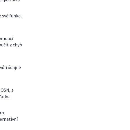
 své funkci,
lomouci
oučit z chyb
vůli údajné
 OSN, a
Yorku.
pro
ernativní