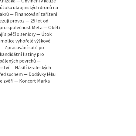
Knížáka — Obvinění v kauze
 útoku ukrajinských dronů na
akrů — Financování zařízení
zují provoz — 25 let od
pro společnost Meta — Oběti
í s péčí o seniory — Útok
molice vyhořelé výškové
 — Zpracování sutě po
kandidátní listiny pro
zpálených povrchů —
tví — Násilí izraleských
řed suchem — Dodávky léku
 se zvěří — Koncert Marka