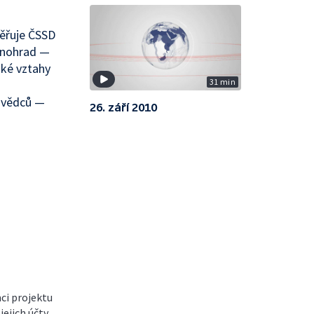
ěřuje ČSSD
Vinohrad —
ské vztahy
31 min
c vědců —
26. září 2010
mci projektu
ejich účty.