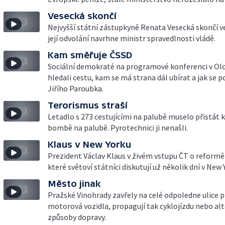
Vesecká skončí
Nejvyšší státní zástupkyně Renata Vesecká skončí ve
její odvolání navrhne ministr spravedlnosti vládě.
Kam směřuje ČSSD
Sociální demokraté na programové konferenci v O
hledali cestu, kam se má strana dál ubírat a jak se p
Jiřího Paroubka.
Terorismus straší
Letadlo s 273 cestujícími na palubě muselo přistát k
bombě na palubě. Pyrotechnici ji nenašli.
Klaus v New Yorku
Prezident Václav Klaus v živém vstupu ČT o reformě
které světoví státníci diskutují už několik dní v New 
Město jinak
Pražské Vinohrady zavřely na celé odpoledne ulice 
motorová vozidla, propagují tak cyklojízdu nebo alt
způsoby dopravy.