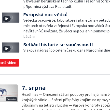
V bývalém berlínském techno klubu Tresor historic
připomíná výstava Realstadt.
Evropská noc vědců
Vědecká pracoviště, laboratoře i planetária v pětad
městech otevřela veřejnosti Evropská noc vědců. S
návštěvníků ukázala, že vědci nejsou jen hloubavci 
bádání.
Setkání historie se současností
Vlaková nádraží po celém Česku ožila Národním dne
 celé video
7. srpna
Headlines — Omezení státní podpory pro hejtmanstv
54 min
krajských silnic — Státní příspěvky krajům na opravy 
výbušniny na letišti v Lipsku — Pasové kontroly spojů mezi 