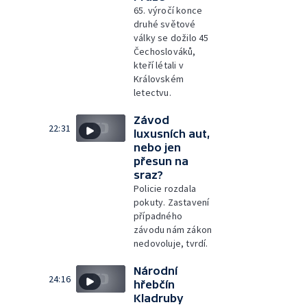
65. výročí konce
druhé světové
války se dožilo 45
Čechoslováků,
kteří létali v
Královském
letectvu.
Závod
22:31
luxusních aut,
nebo jen
přesun na
sraz?
Policie rozdala
pokuty. Zastavení
případného
závodu nám zákon
nedovoluje, tvrdí.
Národní
24:16
hřebčín
Kladruby