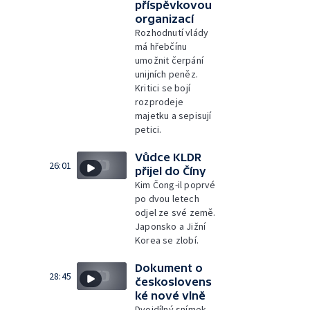
příspěvkovou
organizací
Rozhodnutí vlády
má hřebčínu
umožnit čerpání
unijních peněz.
Kritici se bojí
rozprodeje
majetku a sepisují
petici.
Vůdce KLDR
26:01
přijel do Číny
Kim Čong-il poprvé
po dvou letech
odjel ze své země.
Japonsko a Jižní
Korea se zlobí.
Dokument o
28:45
českoslovens
ké nové vlně
Dvojdílný snímek