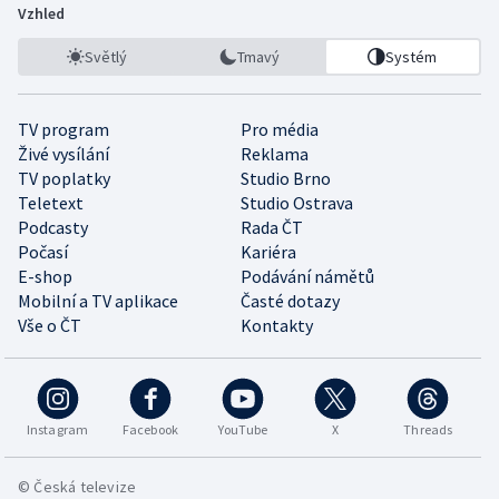
Vzhled
Světlý
Tmavý
Systém
TV program
Pro média
Živé vysílání
Reklama
TV poplatky
Studio Brno
Teletext
Studio Ostrava
Podcasty
Rada ČT
Počasí
Kariéra
E-shop
Podávání námětů
Mobilní a TV aplikace
Časté dotazy
Vše o ČT
Kontakty
Instagram
Facebook
YouTube
X
Threads
© Česká televize