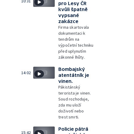
10:31
pro Lesy ČR
kvůli špatně
vypsané
zakázce
Firma skartovala
dokumentaci k
tendrům na
výpočetní techniku
před uplynutím
zákonné lhůty.
Bombajský
14:02
atentátník je
vinen.
Pákistánský
terorista je vinen.
Soud rozhoduje,
zda mu uloží
doživotí nebo
trest smrti.
Policie pátrá
15:42