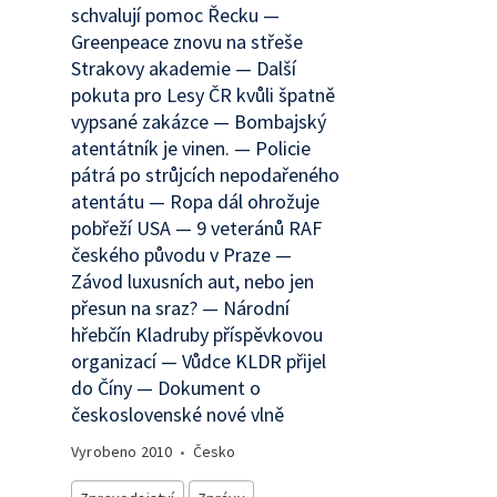
schvalují pomoc Řecku —
Greenpeace znovu na střeše
Strakovy akademie — Další
pokuta pro Lesy ČR kvůli špatně
vypsané zakázce — Bombajský
atentátník je vinen. — Policie
pátrá po strůjcích nepodařeného
atentátu — Ropa dál ohrožuje
pobřeží USA — 9 veteránů RAF
českého původu v Praze —
Závod luxusních aut, nebo jen
přesun na sraz? — Národní
hřebčín Kladruby příspěvkovou
organizací — Vůdce KLDR přijel
do Číny — Dokument o
československé nové vlně
Vyrobeno
2010
•
Česko