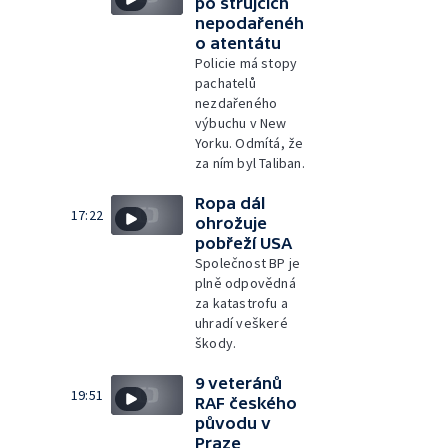
po strůjcích
nepodařenéh
o atentátu
Policie má stopy
pachatelů
nezdařeného
výbuchu v New
Yorku. Odmítá, že
za ním byl Taliban.
Ropa dál
17:22
ohrožuje
pobřeží USA
Společnost BP je
plně odpovědná
za katastrofu a
uhradí veškeré
škody.
9 veteránů
19:51
RAF českého
původu v
Praze