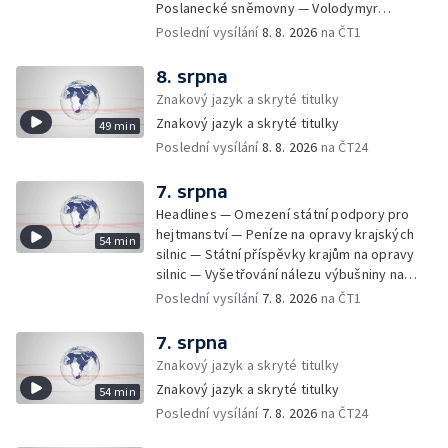
Poslanecké sněmovny — Volodymyr
Zelenskyj jednal poprvé v Bělehradě —
Poslední vysílání
8. 8. 2026
na ČT1
Útoky na lodě v Černém moři — Tresty za
provoz nelegálních domovů pro seniory —
8. srpna
Populace Česka stárne — Čekací lhůty na
Znakový jazyk a skryté titulky
přijetí do domovů pro seniory — Tisza
Znakový jazyk a skryté titulky
49 min
vybrala kandidáta na prezidenta — Tréninky
Poslední vysílání
8. 8. 2026
na ČT24
soutěžních párů StarDance — Následky
tajfunu Dolphin — Pád dronu v Bulharsku —
Prahou prošel průvod hrdosti na podporu
7. srpna
sexuálních menšin — Snazší vrácení zboží —
Headlines — Omezení státní podpory pro
Pátrání na jezeře Most — Bezpečnost na
hejtmanství — Peníze na opravy krajských
54 min
paddleboardech — Češi hledají chladnější
silnic — Státní příspěvky krajům na opravy
destinace — Kolik zaplatí Češi za dovolenou
silnic — Vyšetřování nálezu výbušniny na
— Cestování se zvířaty — Turistický nápor na
letišti v Lipsku — Pasové kontroly spojů mezi
Poslední vysílání
7. 8. 2026
na ČT1
Šumavu — Demolice budovy ve Zlíně —
Španělskem a Itálii — Demolice vyhořelé
Uzavření tunelů Lochkov a Cholupice — Nový
budovy ve Zlíně — Pohřeb Milana Knížáka —
7. srpna
ministr spravedlnosti USA — Španělsko
Obvinění v kauze Správy železnic — Tržby
Znakový jazyk a skryté titulky
zpřísnilo kontroly na hranicích — Česko
ve službách vzrostly — Další útoku
zaostává v obnovitelných zdrojích —
Znakový jazyk a skryté titulky
54 min
ukrajinských dronů na sklady v Rusku —
Pozorování hvězd na Jizerce — Přeshraniční
Poslední vysílání
7. 8. 2026
na ČT24
Exhumace těl obětí volyňských masakrů —
dodávky vody kvůli suchu — 35 let úspor
Financování zařízení pro pomoc dětem —
energií