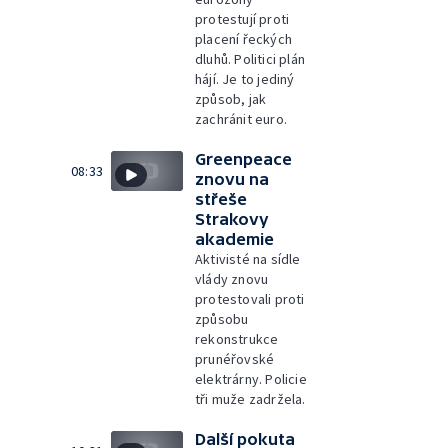
protestují proti
placení řeckých
dluhů. Politici plán
hájí. Je to jediný
způsob, jak
zachránit euro.
Greenpeace
08:33
znovu na
střeše
Strakovy
akademie
Aktivisté na sídle
vlády znovu
protestovali proti
způsobu
rekonstrukce
prunéřovské
elektrárny. Policie
tři muže zadržela.
Další pokuta