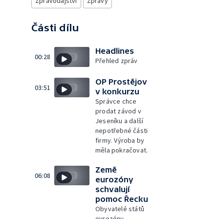
Zpravodajství
Zprávy
Části dílu
Headlines
00:28
Přehled zpráv
OP Prostějov
03:51
v konkurzu
Správce chce
prodat závod v
Jeseníku a další
nepotřebné části
firmy. Výroba by
měla pokračovat.
Země
06:08
eurozóny
schvalují
pomoc Řecku
Obyvatelé států
eurozóny