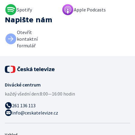
Spotify
Apple Podcasts
Napište nám
Otevřít
kontaktní
formulář
Divácké centrum
každý všední den:
8:00—16:00 hodin
261 136 113
info@ceskatelevize.cz
Vzhled