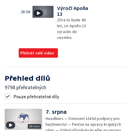
Výročí Apolla
28:04
13
Zítra to bude 40
let, co Apollo 13
vyrazilo do
vesmíru.
Přehrát celé video
Přehled dílů
9798 přehratelných
Pouze přehratelné díly
7. srpna
Headlines — Omezení státní podpory pro
hejtmanství — Peníze na opravy krajských
54 min
silnic — Státní příspěvky krajům na opravy