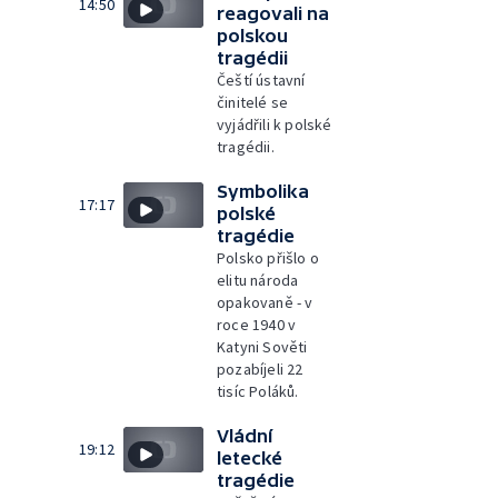
14:50
reagovali na
polskou
tragédii
Čeští ústavní
činitelé se
vyjádřili k polské
tragédii.
Symbolika
17:17
polské
tragédie
Polsko přišlo o
elitu národa
opakovaně - v
roce 1940 v
Katyni Sověti
pozabíjeli 22
tisíc Poláků.
Vládní
19:12
letecké
tragédie