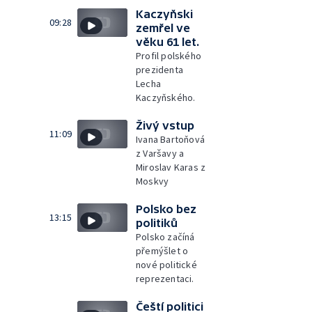
Kaczyňski
09:28
zemřel ve
věku 61 let.
Profil polského
prezidenta
Lecha
Kaczyňského.
Živý vstup
11:09
Ivana Bartoňová
z Varšavy a
Miroslav Karas z
Moskvy
Polsko bez
13:15
politiků
Polsko začíná
přemýšlet o
nové politické
reprezentaci.
Čeští politici