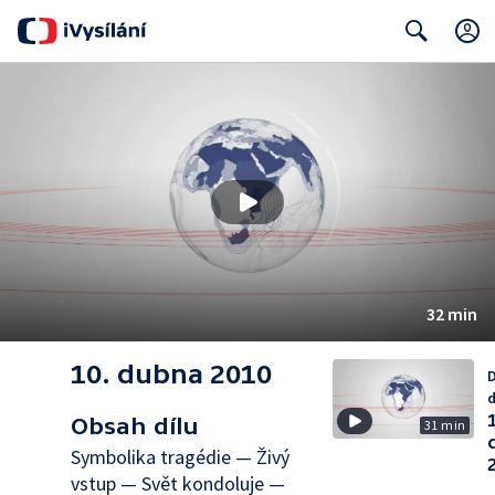
Search
32 min
10. dubna 2010
d
Obsah dílu
31 min
Symbolika tragédie — Živý
vstup — Svět kondoluje —