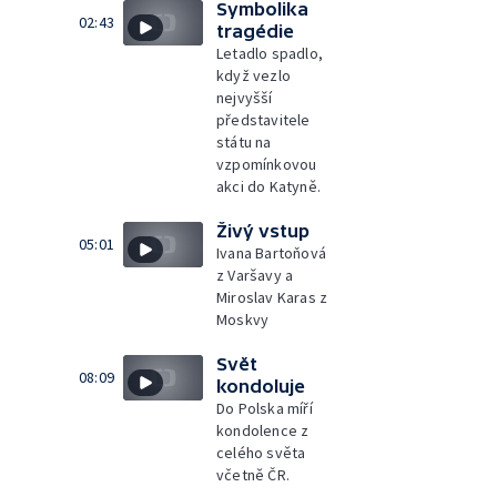
Symbolika
02:43
tragédie
Letadlo spadlo,
když vezlo
nejvyšší
představitele
státu na
vzpomínkovou
akci do Katyně.
Živý vstup
05:01
Ivana Bartoňová
z Varšavy a
Miroslav Karas z
Moskvy
Svět
08:09
kondoluje
Do Polska míří
kondolence z
celého světa
včetně ČR.