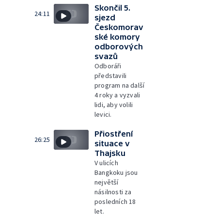
Skončil 5.
24:11
sjezd
Českomorav
ské komory
odborových
svazů
Odboráři
představili
program na další
4 roky a vyzvali
lidi, aby volili
levici.
Přiostření
26:25
situace v
Thajsku
V ulicích
Bangkoku jsou
největší
násilnosti za
posledních 18
let.