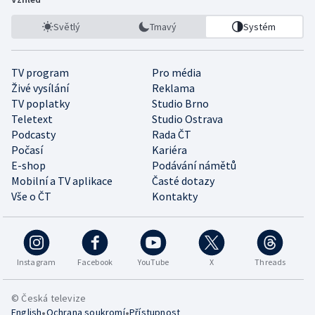
Světlý
Tmavý
Systém
TV program
Pro média
Živé vysílání
Reklama
TV poplatky
Studio Brno
Teletext
Studio Ostrava
Podcasty
Rada ČT
Počasí
Kariéra
E-shop
Podávání námětů
Mobilní a TV aplikace
Časté dotazy
Vše o ČT
Kontakty
Instagram
Facebook
YouTube
X
Threads
© Česká televize
•
•
English
Ochrana soukromí
Přístupnost