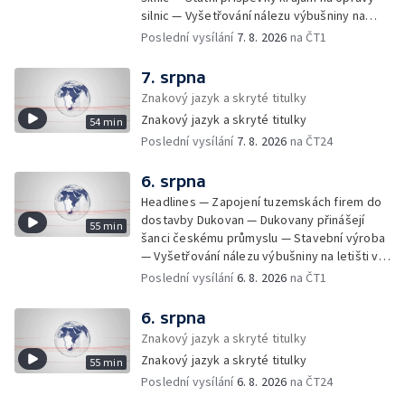
silnic — Vyšetřování nálezu výbušniny na
letišti v Lipsku — Pasové kontroly spojů mezi
Poslední vysílání
7. 8. 2026
na ČT1
Španělskem a Itálii — Demolice vyhořelé
budovy ve Zlíně — Pohřeb Milana Knížáka —
7. srpna
Obvinění v kauze Správy železnic — Tržby
Znakový jazyk a skryté titulky
ve službách vzrostly — Další útoku
Znakový jazyk a skryté titulky
54 min
ukrajinských dronů na sklady v Rusku —
Poslední vysílání
7. 8. 2026
na ČT24
Exhumace těl obětí volyňských masakrů —
Financování zařízení pro pomoc dětem —
Vodní elektrárny kvůli suchu omezují provoz
6. srpna
— 25 let od zápisu vily Tugendhat na seznam
Headlines — Zapojení tuzemskách firem do
UNESCO — Pokuta pro společnost Meta —
dostavby Dukovan — Dukovany přinášejí
55 min
Oběti po střelbě na škole v Thajsku —
šanci českému průmyslu — Stavební výroba
Technologie pomáhají s péčí o seniory —
— Vyšetřování nálezu výbušniny na letišti v
Útok nožem v Tanvaldu — Výměna řidičských
Lipsku — Bourání torza vyhořelé budovy ve
Poslední vysílání
6. 8. 2026
na ČT1
průkazů — Demolice vyhořelé výškové
Zlíně — Kritické sucho v Evropě —
budovy ve Zlíně — Baťovská dominanta mizí
Omezování spotřeby vody v Jihlavě — Čistý
6. srpna
ze Zlína — Zpracování sutě po demolici —
zisk bank — Jednání o ukončení bojů na
Znakový jazyk a skryté titulky
Požár v bratislavské rafinerii — Obce bez
Blízkém východě — Opakované údery na
kandidátní listiny pro komunální volby —
Znakový jazyk a skryté titulky
55 min
jižní Libanon — Přibylo zásahů horské služby
Vážné popáleniny od slunce a rozpálených
Poslední vysílání
6. 8. 2026
na ČT24
— Bezpečnostní opatření kvůli Evropské lize
povrchů — Trumpova snaha o omezení
— Český film Volklore získal studentského