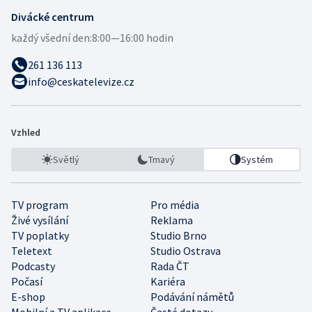
Divácké centrum
každý všední den:
8:00—16:00 hodin
261 136 113
info@ceskatelevize.cz
Vzhled
Světlý
Tmavý
Systém
TV program
Pro média
Živé vysílání
Reklama
TV poplatky
Studio Brno
Teletext
Studio Ostrava
Podcasty
Rada ČT
Počasí
Kariéra
E-shop
Podávání námětů
Mobilní a TV aplikace
Časté dotazy