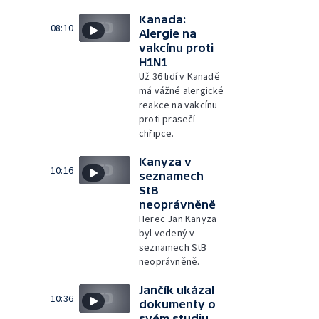
Kanada:
08:10
Alergie na
vakcínu proti
H1N1
Už 36 lidí v Kanadě
má vážné alergické
reakce na vakcínu
proti prasečí
chřipce.
Kanyza v
10:16
seznamech
StB
neoprávněně
Herec Jan Kanyza
byl vedený v
seznamech StB
neoprávněně.
Jančík ukázal
10:36
dokumenty o
svém studiu