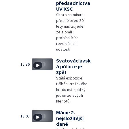
předsednictva
ÚV KSČ
Skoro na minutu
přesně před 20
lety nastal jeden
ze zlomů
probíhajících
revolučních
událostí.
Svatováclavsk
15:36
á přilbice je
zpět
Stálá expozice
Příběh Pražského
hradu má zpátky
jeden ze svých
klenotů.
Máme 2.
18:03
nejsložitější
daně