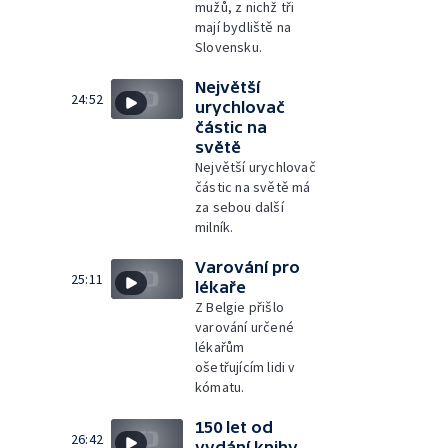
mužů, z nichž tři
mají bydliště na
Slovensku.
Největší
24:52
urychlovač
částic na
světě
Největší urychlovač
částic na světě má
za sebou další
milník.
Varování pro
25:11
lékaře
Z Belgie přišlo
varování určené
lékařům
ošetřujícím lidi v
kómatu.
150 let od
26:42
vydání knihy