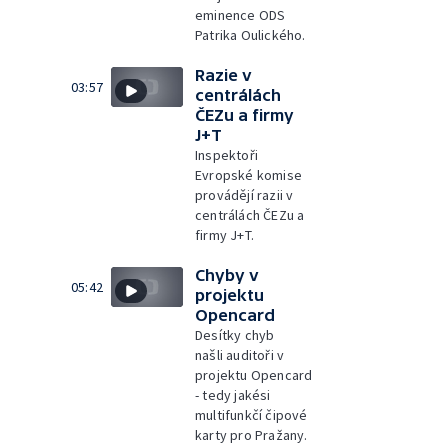
eminence ODS
Patrika Oulického.
Razie v
03:57
centrálách
ČEZu a firmy
J+T
Inspektoři
Evropské komise
provádějí razii v
centrálách ČEZu a
firmy J+T.
Chyby v
05:42
projektu
Opencard
Desítky chyb
našli auditoři v
projektu Opencard
- tedy jakési
multifunkčí čipové
karty pro Pražany.