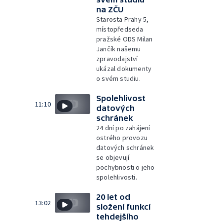
na ZČU
Starosta Prahy 5,
místopředseda
pražské ODS Milan
Jančík našemu
zpravodajství
ukázal dokumenty
o svém studiu.
Spolehlivost
11:10
datových
schránek
24 dní po zahájení
ostrého provozu
datových schránek
se objevují
pochybnosti o jeho
spolehlivosti.
20 let od
13:02
složení funkcí
tehdejšího