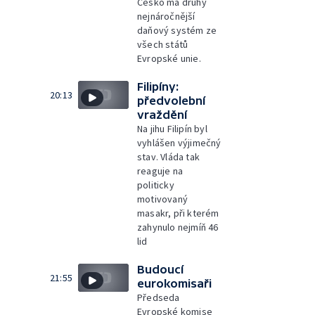
Česko má druhý
nejnáročnější
daňový systém ze
všech států
Evropské unie.
Filipíny:
20:13
předvolební
vraždění
Na jihu Filipín byl
vyhlášen výjimečný
stav. Vláda tak
reaguje na
politicky
motivovaný
masakr, při kterém
zahynulo nejmíň 46
lid
Budoucí
21:55
eurokomisaři
Předseda
Evropské komise