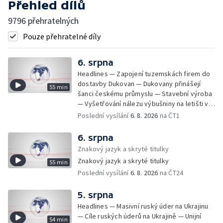
Přehled dílů
9796 přehratelných
Pouze přehratelné díly
6. srpna
Headlines — Zapojení tuzemskách firem do
dostavby Dukovan — Dukovany přinášejí
55 min
šanci českému průmyslu — Stavební výroba
— Vyšetřování nálezu výbušniny na letišti v
Lipsku — Bourání torza vyhořelé budovy ve
Poslední vysílání
6. 8. 2026
na ČT1
Zlíně — Kritické sucho v Evropě —
Omezování spotřeby vody v Jihlavě — Čistý
6. srpna
zisk bank — Jednání o ukončení bojů na
Znakový jazyk a skryté titulky
Blízkém východě — Opakované údery na
Znakový jazyk a skryté titulky
55 min
jižní Libanon — Přibylo zásahů horské služby
Poslední vysílání
6. 8. 2026
na ČT24
— Bezpečnostní opatření kvůli Evropské lize
— Český film Volklore získal studentského
Oscara — Doživotní trest pro Afghánce —
5. srpna
Slevy na jízdném — Aktualizace plánu
Headlines — Masivní ruský úder na Ukrajinu
adaptace na klimatické změny — Letošní
— Cíle ruských úderů na Ukrajině — Unijní
54 min
teplotní rekordy — Škody po nočních