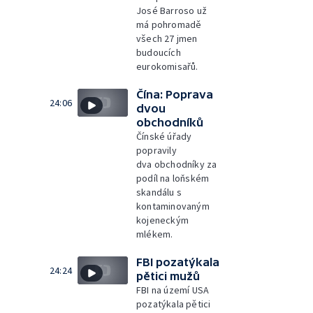
José Barroso už
má pohromadě
všech 27 jmen
budoucích
eurokomisařů.
Čína: Poprava
24:06
dvou
obchodníků
Čínské úřady
popravily
dva obchodníky za
podíl na loňském
skandálu s
kontaminovaným
kojeneckým
mlékem.
FBI pozatýkala
24:24
pětici mužů
FBI na území USA
pozatýkala pětici