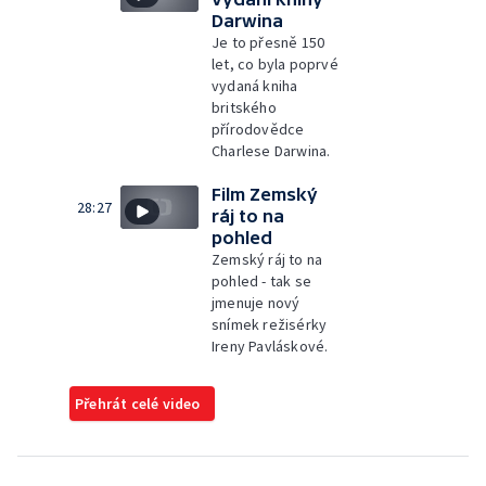
Darwina
Je to přesně 150
let, co byla poprvé
vydaná kniha
britského
přírodovědce
Charlese Darwina.
Film Zemský
28:27
ráj to na
pohled
Zemský ráj to na
pohled - tak se
jmenuje nový
snímek režisérky
Ireny Pavláskové.
Přehrát celé video