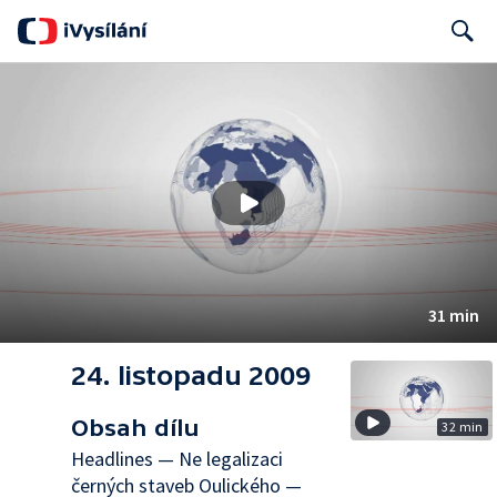
Search
31 min
24. listopadu 2009
Obsah dílu
32 min
Headlines — Ne legalizaci
černých staveb Oulického —