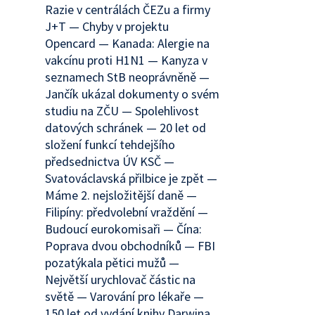
Razie v centrálách ČEZu a firmy
J+T — Chyby v projektu
Opencard — Kanada: Alergie na
vakcínu proti H1N1 — Kanyza v
seznamech StB neoprávněně —
Jančík ukázal dokumenty o svém
studiu na ZČU — Spolehlivost
datových schránek — 20 let od
složení funkcí tehdejšího
předsednictva ÚV KSČ —
Svatováclavská přilbice je zpět —
Máme 2. nejsložitější daně —
Filipíny: předvolební vraždění —
Budoucí eurokomisaři — Čína:
Poprava dvou obchodníků — FBI
pozatýkala pětici mužů —
Největší urychlovač částic na
světě — Varování pro lékaře —
150 let od vydání knihy Darwina