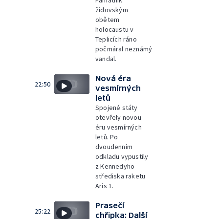
židovským
obětem
holocaustu v
Teplicích ráno
počmáral neznámý
vandal.
Nová éra
22:50
vesmírných
letů
Spojené státy
otevřely novou
éru vesmírných
letů. Po
dvoudenním
odkladu vypustily
z Kennedyho
střediska raketu
Aris 1.
Prasečí
25:22
chřipka: Další