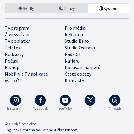
Světlý
Tmavý
Systém
TV program
Pro média
Živé vysílání
Reklama
TV poplatky
Studio Brno
Teletext
Studio Ostrava
Podcasty
Rada ČT
Počasí
Kariéra
E-shop
Podávání námětů
Mobilní a TV aplikace
Časté dotazy
Vše o ČT
Kontakty
Instagram
Facebook
YouTube
X
Threads
© Česká televize
•
•
English
Ochrana soukromí
Přístupnost