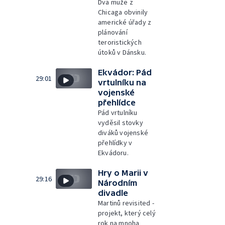
Dva muže z
Chicaga obvinily
americké úřady z
plánování
teroristických
útoků v Dánsku.
Ekvádor: Pád
29:01
vrtulníku na
vojenské
přehlídce
Pád vrtulníku
vyděsil stovky
diváků vojenské
přehlídky v
Ekvádoru.
Hry o Marii v
29:16
Národním
divadle
Martinů revisited -
projekt, který celý
rok na mnoha