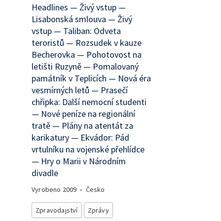
Headlines — Živý vstup —
Lisabonská smlouva — Živý
vstup — Taliban: Odveta
teroristů — Rozsudek v kauze
Becherovka — Pohotovost na
letišti Ruzyně — Pomalovaný
památník v Teplicích — Nová éra
vesmírných letů — Prasečí
chřipka: Další nemocní studenti
— Nové peníze na regionální
tratě — Plány na atentát za
karikatury — Ekvádor: Pád
vrtulníku na vojenské přehlídce
— Hry o Marii v Národním
divadle
Vyrobeno
2009
•
Česko
Zpravodajství
Zprávy