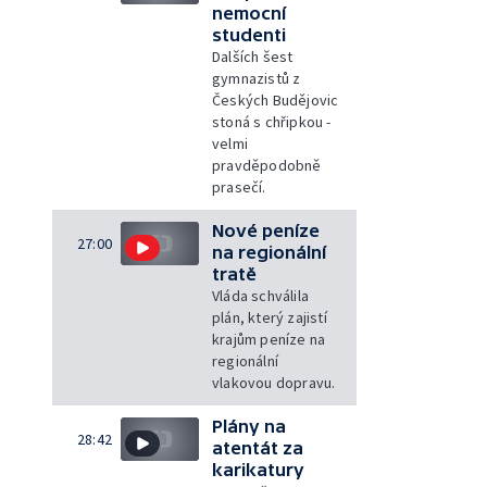
nemocní
studenti
Dalších šest
gymnazistů z
Českých Budějovic
stoná s chřipkou -
velmi
pravděpodobně
prasečí.
Nové peníze
27:00
na regionální
tratě
Vláda schválila
plán, který zajistí
krajům peníze na
regionální
vlakovou dopravu.
Plány na
28:42
atentát za
karikatury