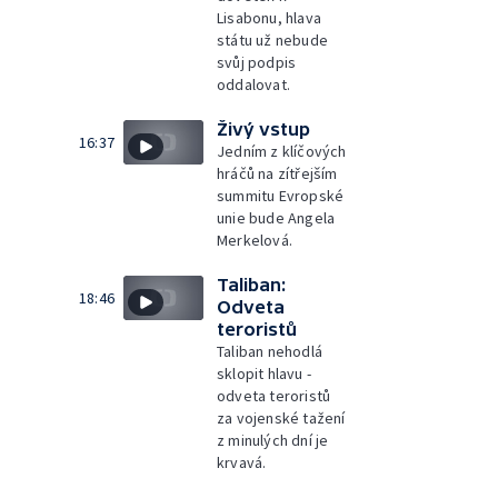
Lisabonu, hlava
státu už nebude
svůj podpis
oddalovat.
Živý vstup
16:37
Jedním z klíčových
hráčů na zítřejším
summitu Evropské
unie bude Angela
Merkelová.
Taliban:
18:46
Odveta
teroristů
Taliban nehodlá
sklopit hlavu -
odveta teroristů
za vojenské tažení
z minulých dní je
krvavá.