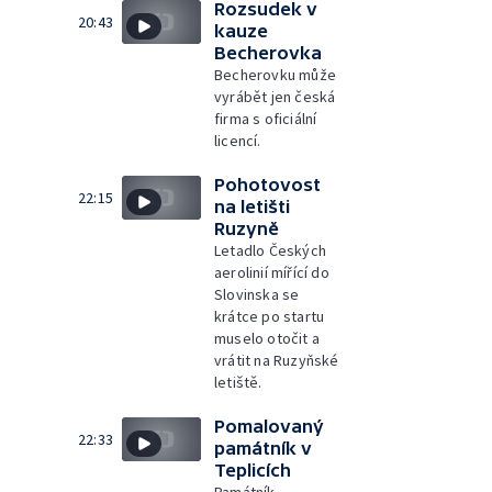
Rozsudek v
20:43
kauze
Becherovka
Becherovku může
vyrábět jen česká
firma s oficiální
licencí.
Pohotovost
22:15
na letišti
Ruzyně
Letadlo Českých
aerolinií mířící do
Slovinska se
krátce po startu
muselo otočit a
vrátit na Ruzyňské
letiště.
Pomalovaný
22:33
památník v
Teplicích
Památník