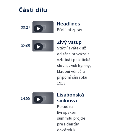
Části dílu
Headlines
00:27
Přehled zpráv
Živý vstup
02:05
Státní svátek už
od rána provázela
vzletná i patetická
slova, zvuk hymny,
kladení věnců a
připomínání roku
1918.
Lisabonská
14:55
smlouva
Pokud na
Evropském
summitu projde
prezidentův
dovětek k