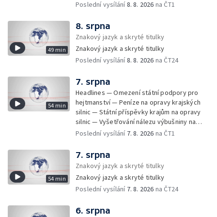
Zelenskyj jednal poprvé v Bělehradě —
Poslední vysílání
8. 8. 2026
na ČT1
Útoky na lodě v Černém moři — Tresty za
provoz nelegálních domovů pro seniory —
8. srpna
Populace Česka stárne — Čekací lhůty na
Znakový jazyk a skryté titulky
přijetí do domovů pro seniory — Tisza
Znakový jazyk a skryté titulky
49 min
vybrala kandidáta na prezidenta — Tréninky
Poslední vysílání
8. 8. 2026
na ČT24
soutěžních párů StarDance — Následky
tajfunu Dolphin — Pád dronu v Bulharsku —
Prahou prošel průvod hrdosti na podporu
7. srpna
sexuálních menšin — Snazší vrácení zboží —
Headlines — Omezení státní podpory pro
Pátrání na jezeře Most — Bezpečnost na
hejtmanství — Peníze na opravy krajských
54 min
paddleboardech — Češi hledají chladnější
silnic — Státní příspěvky krajům na opravy
destinace — Kolik zaplatí Češi za dovolenou
silnic — Vyšetřování nálezu výbušniny na
— Cestování se zvířaty — Turistický nápor na
letišti v Lipsku — Pasové kontroly spojů mezi
Poslední vysílání
7. 8. 2026
na ČT1
Šumavu — Demolice budovy ve Zlíně —
Španělskem a Itálii — Demolice vyhořelé
Uzavření tunelů Lochkov a Cholupice — Nový
budovy ve Zlíně — Pohřeb Milana Knížáka —
7. srpna
ministr spravedlnosti USA — Španělsko
Obvinění v kauze Správy železnic — Tržby
Znakový jazyk a skryté titulky
zpřísnilo kontroly na hranicích — Česko
ve službách vzrostly — Další útoku
zaostává v obnovitelných zdrojích —
Znakový jazyk a skryté titulky
54 min
ukrajinských dronů na sklady v Rusku —
Pozorování hvězd na Jizerce — Přeshraniční
Poslední vysílání
7. 8. 2026
na ČT24
Exhumace těl obětí volyňských masakrů —
dodávky vody kvůli suchu — 35 let úspor
Financování zařízení pro pomoc dětem —
energií
Vodní elektrárny kvůli suchu omezují provoz
6. srpna