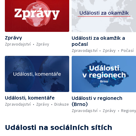
Česká ConsilTech kupuje norskou
společnost Madshus — Ocenění Gentlemana
silnic za záchranu života — Další teplotní
rekordy v Česku — Rekordní teplota
naměřená na Moravě — Klimatizace v MHD —
Klimatizace na dětských odděleních
Zprávy
nemocnic — Klimatizace v domácnostech —
Události za okamžik a
Žaloba proti Trumpovým clům — Záchrana
Zpravodajství
Zprávy
počasí
migrantů v Lamanšském průlivu — Čištění
Zpravodajství
Zprávy
Počasí
Karlova mostu — Sběr borůvek v
zakázaných oblastech Šumavy — Investice
do energetické sítě — Hromadný pohřeb v
Gaze — Drahý život v Jižní Koreji — Potopení
indické lodi v Rudém moři — Nedostatek
vody ovlivňuje zdraví ptáků — Natáčení
vánoční pohádky pro neslyšící
Události, komentáře
Události v regionech
Zpravodajství
Zprávy
Diskuze
(Brno)
Zpravodajství
Zprávy
Region
Události
na sociálních sítích