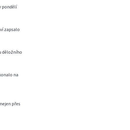
v pondělí
tví zapsalo
nu děložního
konalo na
nejen přes