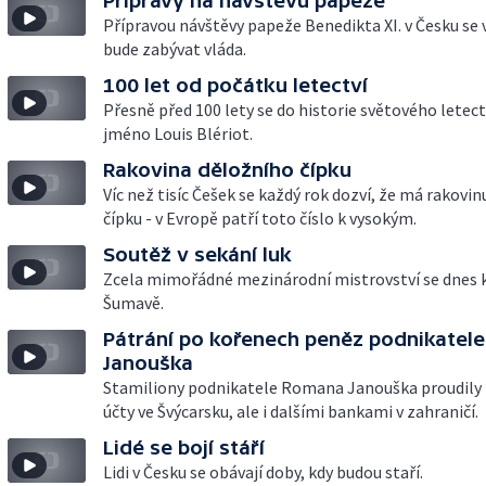
Přípravy na návštěvu papeže
Přípravou návštěvy papeže Benedikta XI. v Česku se 
bude zabývat vláda.
100 let od počátku letectví
Přesně před 100 lety se do historie světového letec
jméno Louis Blériot.
Rakovina děložního čípku
Víc než tisíc Češek se každý rok dozví, že má rakovi
čípku - v Evropě patří toto číslo k vysokým.
Soutěž v sekání luk
Zcela mimořádné mezinárodní mistrovství se dnes 
Šumavě.
Pátrání po kořenech peněz podnikatele
Janouška
Stamiliony podnikatele Romana Janouška proudily 
účty ve Švýcarsku, ale i dalšími bankami v zahraničí.
Lidé se bojí stáří
Lidi v Česku se obávají doby, kdy budou staří.