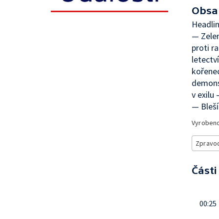
Obsa
Headli
— Zelen
proti r
letectv
kořenec
demonst
v exilu
— Bleší
Vyroben
Zpravod
Části
00:25