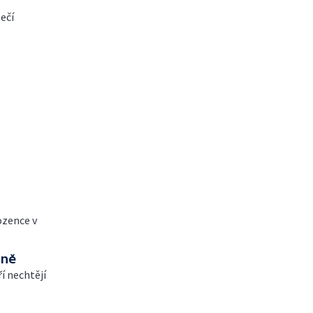
ečí
ozence v
dně
í nechtějí