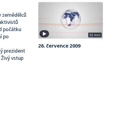
y zemědělců
ktivistů
od počátku
32 min
í po
26. července 2009
ý prezident
 Živý vstup