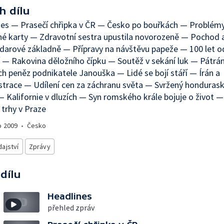
h dílu
nes — Prasečí chřipka v ČR — Česko po bouřkách — Problém
é karty — Zdravotní sestra upustila novorozeně — Pochod a
adarové základně — Přípravy na návštěvu papeže — 100 let 
í — Rakovina děložního čípku — Soutěž v sekání luk — Pátrán
h peněz podnikatele Janouška — Lidé se bojí stáří — Írán a
race — Udílení cen za záchranu světa — Svržený hondurask
 — Kalifornie v dluzích — Syn romského krále bojuje o život —
 trhy v Praze
o
2009
•
Česko
ajství
Zprávy
 dílu
Headlines
přehled zpráv