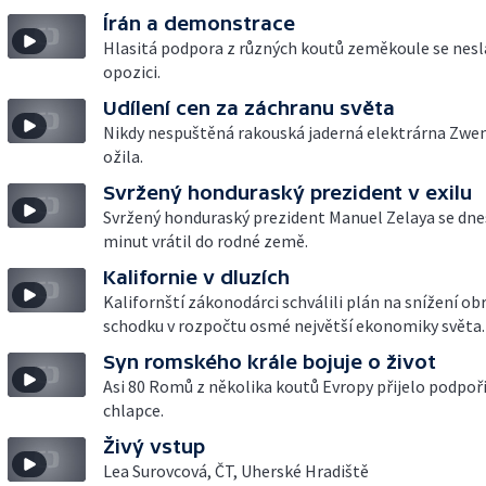
Írán a demonstrace
Hlasitá podpora z různých koutů zeměkoule se nesl
opozici.
Udílení cen za záchranu světa
Nikdy nespuštěná rakouská jaderná elektrárna Zwe
ožila.
Svržený honduraský prezident v exilu
Svržený honduraský prezident Manuel Zelaya se dne
minut vrátil do rodné země.
Kalifornie v dluzích
Kalifornští zákonodárci schválili plán na snížení o
schodku v rozpočtu osmé největší ekonomiky světa.
Syn romského krále bojuje o život
Asi 80 Romů z několika koutů Evropy přijelo podpoř
chlapce.
Živý vstup
Lea Surovcová, ČT, Uherské Hradiště