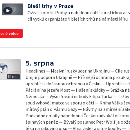
Bleší trhy v Praze
Oživit kolorit Prahy a nabídnou další turistickou atra
cíl vytkli organizátoři bleších trhů na náměstí Míru.
 celé video
5. srpna
Headlines — Masivní ruský úder na Ukrajinu — Cíle ru
54 min
Unijní podpora Ukrajině — Přísnější ochrana pro ukraj
uprchlíci s dočasnou ochranou v Česku — Uprchlíci s
Pátrání na jezeře Most — Hašení skládky — Srážka ná
Německu — Vyšetřování nehody Filipa Turka — Tržby
soud vyhověl matce ve sporu o děti — Kniha Válka šev
mírový plán o Pásmu Gazy — Návrhy na zmírnění zák
Podvodné emaily napodobují Českou advokátní komo
špinavých peněz — Bývalý poslanec Petr Wolf je obž
léku na rakovinu prsu — Vlna veder a silné bouřky — 