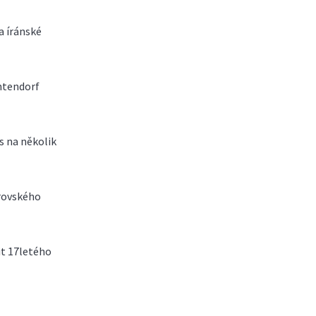
a íránské
ntendorf
s na několik
brovského
it 17letého