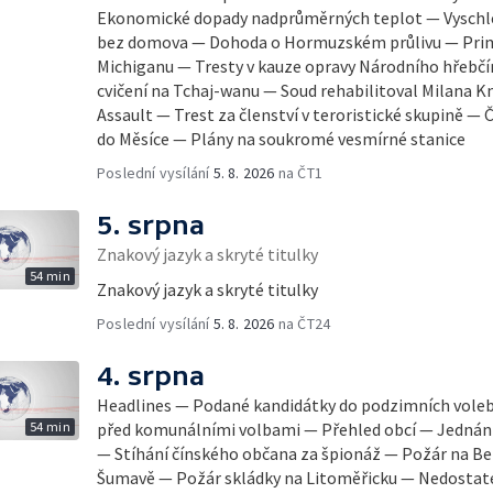
Ekonomické dopady nadprůměrných teplot — Vyschlé 
bez domova — Dohoda o Hormuzském průlivu — Prim
Michiganu — Tresty v kauze opravy Národního hřebčí
cvičení na Tchaj-wanu — Soud rehabilitoval Milana Kn
Assault — Trest za členství v teroristické skupině — 
do Měsíce — Plány na soukromé vesmírné stanice
Poslední vysílání
5. 8. 2026
na ČT1
5. srpna
Znakový jazyk a skryté titulky
54 min
Znakový jazyk a skryté titulky
Poslední vysílání
5. 8. 2026
na ČT24
4. srpna
Headlines — Podané kandidátky do podzimních vole
54 min
před komunálními volbami — Přehled obcí — Jednání 
— Stíhání čínského občana za špionáž — Požár na Be
Šumavě — Požár skládky na Litoměřicku — Nedostat