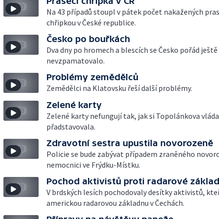
Prasečí chřipka v ČR
Na 43 případů stoupl v pátek počet nakažených pras
chřipkou v České republice.
Česko po bouřkách
Dva dny po hromech a blescích se Česko pořád ještě
nevzpamatovalo.
Problémy zemědělců
Zemědělci na Klatovsku řeší další problémy.
Zelené karty
Zelené karty nefungují tak, jak si Topolánkova vláda
přadstavovala.
Zdravotní sestra upustila novorozeně
Policie se bude zabývat případem zraněného novor
nemocnici ve Frýdku-Místku.
Pochod aktivistů proti radarové zákla
V brdských lesích pochodovaly desítky aktivistů, kteř
americkou radarovou základnu v Čechách.