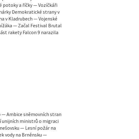
potoky a říčky — Vozíčkáři
árky Demokratické strany v
na v Kladrubech — Vojenské
ížáka — Začal Festival Brutal
Část rakety Falcon 9 narazila
b — Ambice sněmovních stran
unijních ministrů o migraci
nešovsku — Lesní požár na
ek vody na Brněnsku —