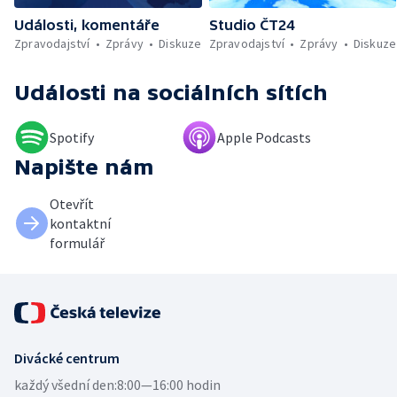
vánoční pohádky pro neslyšící
Události, komentáře
Studio ČT24
Zpravodajství
Zprávy
Diskuze
Zpravodajství
Zprávy
Diskuze
Události
na sociálních sítích
Spotify
Apple Podcasts
Napište nám
Otevřít
kontaktní
formulář
Divácké centrum
každý všední den:
8:00—16:00 hodin