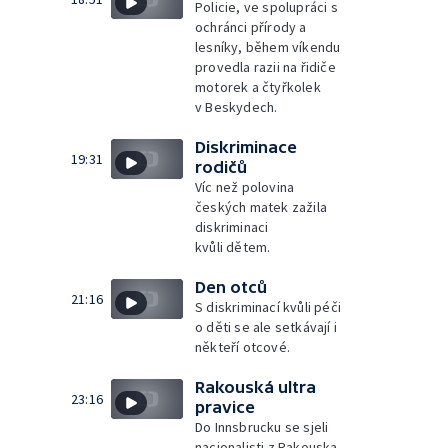
Policie, ve spolupráci s
ochránci přírody a
lesníky, během víkendu
provedla razii na řidiče
motorek a čtyřkolek
v Beskydech.
Diskriminace
19:31
rodičů
Víc než polovina
českých matek zažila
diskriminaci
kvůli dětem.
Den otců
21:16
S diskriminací kvůli péči
o děti se ale setkávají i
někteří otcové.
Rakouská ultra
23:16
pravice
Do Innsbrucku se sjeli
nacionalisti z Rakouska