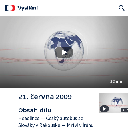
Search
32 min
21. června 2009
Obsah dílu
37 
Headlines — Český autobus se
Slováky v Rakousku — Mrtví v Íránu