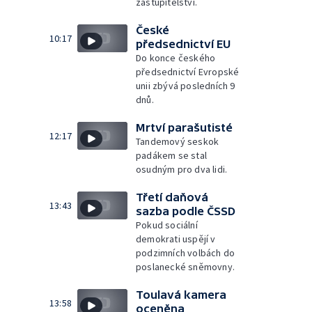
zastupitelství.
České
10:17
předsednictví EU
Do konce českého
předsednictví Evropské
unii zbývá posledních 9
dnů.
Mrtví parašutisté
12:17
Tandemový seskok
padákem se stal
osudným pro dva lidi.
Třetí daňová
13:43
sazba podle ČSSD
Pokud sociální
demokrati uspějí v
podzimních volbách do
poslanecké sněmovny.
Toulavá kamera
13:58
oceněna