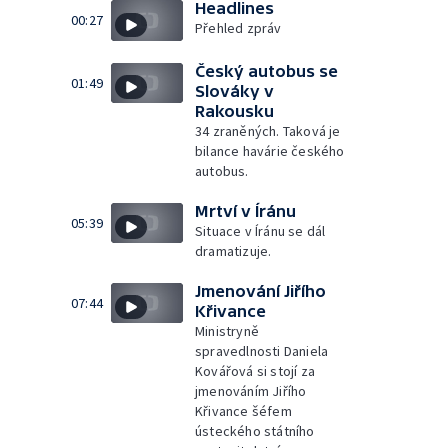
Headlines
00:27
Přehled zpráv
Český autobus se
01:49
Slováky v
Rakousku
34 zraněných. Taková je
bilance havárie českého
autobus.
Mrtví v Íránu
05:39
Situace v Íránu se dál
dramatizuje.
Jmenování Jiřího
07:44
Křivance
Ministryně
spravedlnosti Daniela
Kovářová si stojí za
jmenováním Jiřího
Křivance šéfem
ústeckého státního