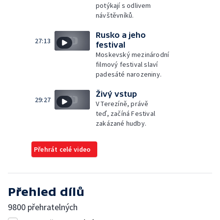
potýkají s odlivem
návštěvníků.
Rusko a jeho
27:13
festival
Moskevský mezinárodní
filmový festival slaví
padesáté narozeniny.
Živý vstup
29:27
V Terezíně, právě
teď, začíná Festival
zakázané hudby.
Přehrát celé video
Přehled dílů
9800 přehratelných