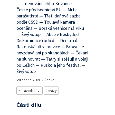
— Jmenování Jiřího Křivance —
České předsednictví EU — Mrtví
parašutisté — Třetí daňová sazba
podle ČSSD — Toulavá kamera
oceněna — Borská věznice má Píku
— Živý vstup — Akce v Beskydech —
Diskriminace rodičů — Den otců —
Rakouská ultra pravice — Brown se
nevzdává ani po skandálech — Čekání
na slunovrat — Tatry si stěžují a volají
po Češích — Rusko a jeho festival —
Živý vstup
Vyrobeno
2009
•
Česko
Zpravodajství
Zprávy
Části dílu