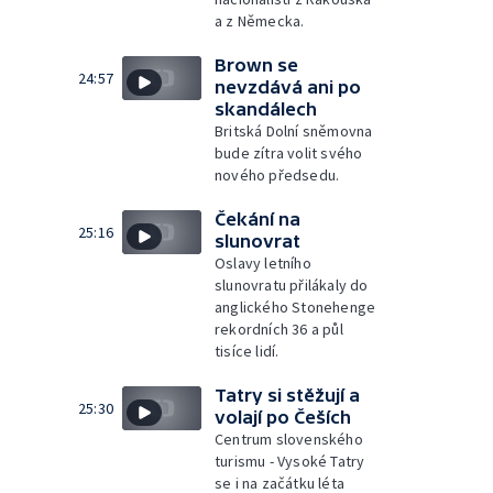
a z Německa.
Brown se
24:57
nevzdává ani po
skandálech
Britská Dolní sněmovna
bude zítra volit svého
nového předsedu.
Čekání na
25:16
slunovrat
Oslavy letního
slunovratu přilákaly do
anglického Stonehenge
rekordních 36 a půl
tisíce lidí.
Tatry si stěžují a
25:30
volají po Češích
Centrum slovenského
turismu - Vysoké Tatry
se i na začátku léta