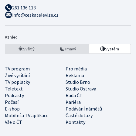
261 136 113
info@ceskatelevize.cz
Vzhled
Světlý
Tmavý
Systém
TV program
Pro média
Živé vysílání
Reklama
TV poplatky
Studio Brno
Teletext
Studio Ostrava
Podcasty
Rada ČT
Počasí
Kariéra
E-shop
Podávání námětů
Mobilní a TV aplikace
Časté dotazy
Vše o ČT
Kontakty