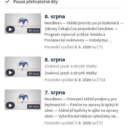
Pouze přehratelné díly
8. srpna
Headlines — Vládní priority po prázdninách —
Zákony čekající na projednání Senátem —
49 min
Program srpnové schůze Senátu a
Poslanecké sněmovny — Volodymyr
Zelenskyj jednal poprvé v Bělehradě —
Poslední vysílání
8. 8. 2026
na ČT1
Útoky na lodě v Černém moři — Tresty za
provoz nelegálních domovů pro seniory —
8. srpna
Populace Česka stárne — Čekací lhůty na
Znakový jazyk a skryté titulky
přijetí do domovů pro seniory — Tisza
Znakový jazyk a skryté titulky
49 min
vybrala kandidáta na prezidenta — Tréninky
Poslední vysílání
8. 8. 2026
na ČT24
soutěžních párů StarDance — Následky
tajfunu Dolphin — Pád dronu v Bulharsku —
Prahou prošel průvod hrdosti na podporu
7. srpna
sexuálních menšin — Snazší vrácení zboží —
Headlines — Omezení státní podpory pro
Pátrání na jezeře Most — Bezpečnost na
hejtmanství — Peníze na opravy krajských
54 min
paddleboardech — Češi hledají chladnější
silnic — Státní příspěvky krajům na opravy
destinace — Kolik zaplatí Češi za dovolenou
silnic — Vyšetřování nálezu výbušniny na
— Cestování se zvířaty — Turistický nápor na
letišti v Lipsku — Pasové kontroly spojů mezi
Poslední vysílání
7. 8. 2026
na ČT1
Šumavu — Demolice budovy ve Zlíně —
Španělskem a Itálii — Demolice vyhořelé