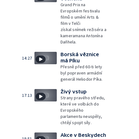
Grand Prix na
Evropském festivalu
filmů o umění Arts &
film v Telči
získal snímek režiséra a
kameramana Antonína
Daňhela.
Borská věznice
14:27
má Píku
Přesně před 60-ti lety
byl popraven armádní
generál Heliodor Píka.
Živý vstup
17:13
Strany pravého středu,
které ve volbách do
Evropského
parlamentu neuspěly,
chtějí spojit síly.
Akce v Beskydech
18:51