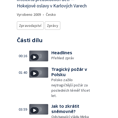
Hokejové oslavy v Karlových Varech
Vyrobeno
2009
•
Česko
Zpravodajství
Zprávy
Části dílu
Headlines
00:16
Přehled zpráv
Tragický požár v
01:40
Polsku
Polsko zažilo
nejtragičtější požár za
posledních téměř třicet
let.
Jak to zkrátit
03:59
sněmovně?
Odstupující vládu Mirka