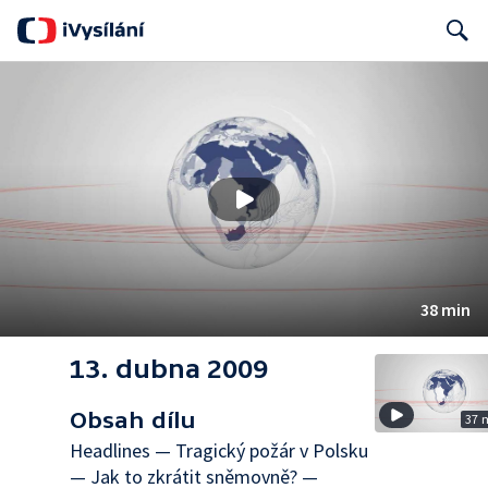
Search
38 min
13. dubna 2009
Obsah dílu
37 
Headlines — Tragický požár v Polsku
— Jak to zkrátit sněmovně? —