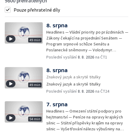
9800 přehratelných
Pouze přehratelné díly
8. srpna
Headlines — Vládní priority po prázdninách —
Zákony čekající na projednání Senátem —
49 min
Program srpnové schůze Senátu a
Poslanecké sněmovny — Volodymyr
Zelenskyj jednal poprvé v Bělehradě —
Poslední vysílání
8. 8. 2026
na ČT1
Útoky na lodě v Černém moři — Tresty za
provoz nelegálních domovů pro seniory —
8. srpna
Populace Česka stárne — Čekací lhůty na
Znakový jazyk a skryté titulky
přijetí do domovů pro seniory — Tisza
Znakový jazyk a skryté titulky
49 min
vybrala kandidáta na prezidenta — Tréninky
Poslední vysílání
8. 8. 2026
na ČT24
soutěžních párů StarDance — Následky
tajfunu Dolphin — Pád dronu v Bulharsku —
Prahou prošel průvod hrdosti na podporu
7. srpna
sexuálních menšin — Snazší vrácení zboží —
Headlines — Omezení státní podpory pro
Pátrání na jezeře Most — Bezpečnost na
hejtmanství — Peníze na opravy krajských
54 min
paddleboardech — Češi hledají chladnější
silnic — Státní příspěvky krajům na opravy
destinace — Kolik zaplatí Češi za dovolenou
silnic — Vyšetřování nálezu výbušniny na
— Cestování se zvířaty — Turistický nápor na