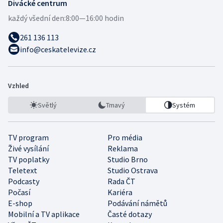
Divácké centrum
každý všední den:
8:00—16:00 hodin
261 136 113
info@ceskatelevize.cz
Vzhled
Světlý
Tmavý
Systém
TV program
Pro média
Živé vysílání
Reklama
TV poplatky
Studio Brno
Teletext
Studio Ostrava
Podcasty
Rada ČT
Počasí
Kariéra
E-shop
Podávání námětů
Mobilní a TV aplikace
Časté dotazy