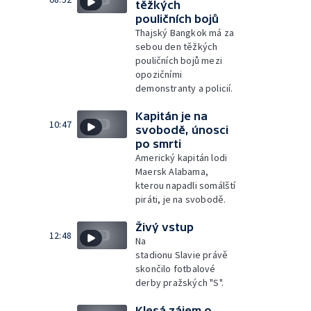
těžkých
pouličních bojů
Thajský Bangkok má za
sebou den těžkých
pouličních bojů mezi
opozičními
demonstranty a policií.
Kapitán je na
10:47
svobodě, únosci
po smrti
Americký kapitán lodi
Maersk Alabama,
kterou napadli somálští
piráti, je na svobodě.
Živý vstup
12:48
Na
stadionu Slavie právě
skončilo fotbalové
derby pražských "S".
Klesá zájem o