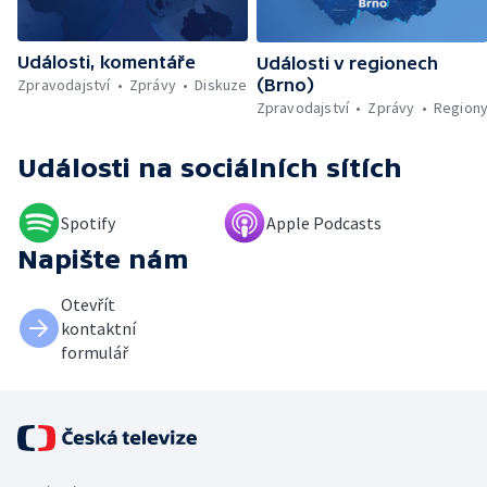
vody ovlivňuje zdraví ptáků — Natáčení
vánoční pohádky pro neslyšící
Události, komentáře
Události v regionech
Zpravodajství
Zprávy
Diskuze
(Brno)
Zpravodajství
Zprávy
Region
Události
na sociálních sítích
Spotify
Apple Podcasts
Napište nám
Otevřít
kontaktní
formulář