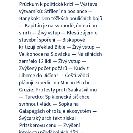
Průzkum k politické krizi — Výstava
výtvarníků: Střílení na poslance —
Bangkok: Den těžkých pouličních bojů
— Kapitán je na svobodě, únosci po
smrti — Živý vstup — Klesá zájem o
stavební spoření — Biskupové
kritizují překlad Bible — Živý vstup —
Velikonoce na Slovácku — Na silnicích
zemřelo 12 lidí — Živý vstup —
Zvýšený počet požárů — Kudy z
Liberce do Jíčína? — Čeští vědci
plánují expedici na Machu Picchu —
Gruzie: Protesty proti Saakašvilimu
— Turecko: Spiklenecká síť chce
svrhnout vládu — Sopka na
Galapágách ohrožuje ekosystém —
Švýcarský architekt získal
Pritzkerovu cenu — Zvýšení
intelektu předškolních dětí —