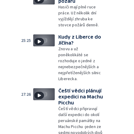
požárů
Hasiči mají plné ruce
práce. Už několik dní
vyjíždějí zhruba ke
stovce požárů denně.
Kudy z Liberce do
25:25
Jíčína?
Znovu a už
poněkolikáté se
rozhoduje o jedné z
nejnebezpečnějších a
nejpřetíženějších silnic
Liberecka.
Čeští vědci plánují
27:26
expedici na Machu
Picchu
Čeští vědci připravují
další expedici do okolí
peruánské památky na
Machu Picchu -jeden ze
sedmi novodobých divů