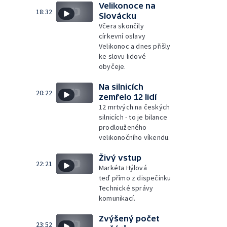
Velikonoce na
18:32
Slovácku
Včera skončily
církevní oslavy
Velikonoc a dnes přišly
ke slovu lidové
obyčeje.
Na silnicích
20:22
zemřelo 12 lidí
12 mrtvých na českých
silnicích - to je bilance
prodlouženého
velikonočního víkendu.
Živý vstup
22:21
Markéta Hýlová
teď přímo z dispečinku
Technické správy
komunikací.
Zvýšený počet
23:52