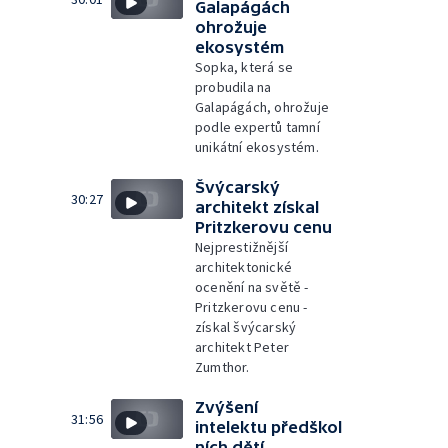
Galapágách
ohrožuje
ekosystém
Sopka, která se
probudila na
Galapágách, ohrožuje
podle expertů tamní
unikátní ekosystém.
Švýcarský
30:27
architekt získal
Pritzkerovu cenu
Nejprestižnější
architektonické
ocenění na světě -
Pritzkerovu cenu -
získal švýcarský
architekt Peter
Zumthor.
Zvýšení
31:56
intelektu předškol
ních dětí