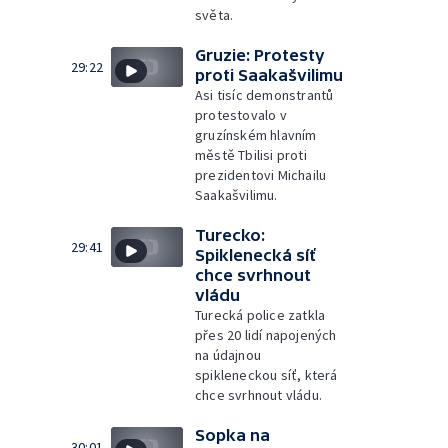
světa.
Gruzie: Protesty
29:22
proti Saakašvilimu
Asi tisíc demonstrantů
protestovalo v
gruzínském hlavním
městě Tbilisi proti
prezidentovi Michailu
Saakašvilimu.
Turecko:
29:41
Spiklenecká síť
chce svrhnout
vládu
Turecká police zatkla
přes 20 lidí napojených
na údajnou
spikleneckou síť, která
chce svrhnout vládu.
Sopka na
30:01