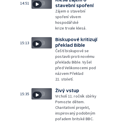
14:51
stavební spoření
Zájem o stavební
spoření vlivem
hospodářské
krize trvale klesá.
Biskupové kritizují
15:13
překlad Bible
Čeští biskupové se
postavili proti novému
překladu Bible. Vyšel
před Velikonocemi pod
názvem Překlad
21. století.
Živý vstup
15:35
Vrcholí 11. ročník sbírky
Pomozte dětem.
Charitativní projekt,
inspirovaný podobným
pořadem britské BBC.