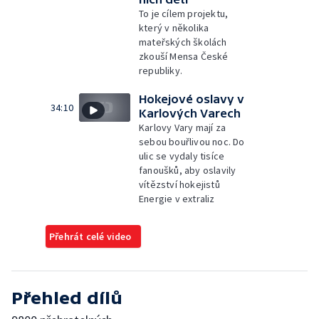
To je cílem projektu,
který v několika
mateřských školách
zkouší Mensa České
republiky.
Hokejové oslavy v
34:10
Karlových Varech
Karlovy Vary mají za
sebou bouřlivou noc. Do
ulic se vydaly tisíce
fanoušků, aby oslavily
vítězství hokejistů
Energie v extraliz
Přehrát celé video
Přehled dílů