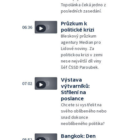
Topolánka čeká jedno z
posledních zasedání.
Průzkum k
06:36
politické krizi
Bleskový průzkum
agentury Median pro
Lidové noviny. Za
politickou krizi v zemi
nese největší díl viny
šéf ČSSD Paroubek.
Výstava
07:02
výtvarníků:
Střílení na
poslance
Chcete si vystřelit na
svého oblíbeného nebo
snad dokonce
neoblíbeného politika?
Bangkok: Den
08:52