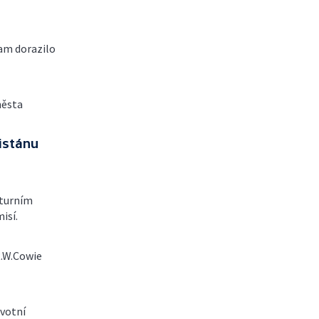
tam dorazilo
města
istánu
lturním
isí.
R.W.Cowie
ivotní