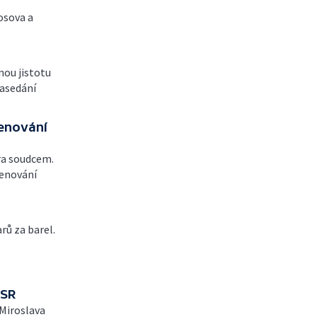
osova a
nou jistotu
zasedání
menování
ra soudcem.
menování
rů za barel.
SSR
Miroslava