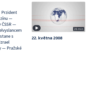
 Przident
nzínu —
 v ČSSR —
26 min
velvyslancem
stane s
22. května 2008
zrael
y — Pražské