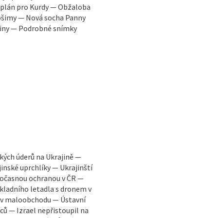
ý plán pro Kurdy — Obžaloba
rošimy — Nová socha Panny
ajiny — Podrobné snímky
ských úderů na Ukrajině —
inské uprchlíky — Ukrajinští
 dočasnou ochranou v ČR —
kladního letadla s dronem v
 v maloobchodu — Ústavní
ců — Izrael nepřistoupil na