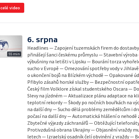
 celé video
6. srpna
Headlines — Zapojení tuzemskách firem do dostavb
55 min
přinášejí šanci českému průmyslu — Stavební výroba
výbušniny na letišti v Lipsku — Bourání torza vyhořel
sucho v Evropě — Omezování spotřeby vody v Jihlavě
o ukončení bojů na Blízkém východě — Opakované úde
Přibylo zásahů horské služby — Bezpečnostní opatřen
Český film Volklore získal studentského Oscara — D
Slevy na jízdném — Aktualizace plánu adaptace na k
teplotní rekordy — Škody po nočních bouřkách na vý
na další dny — Sucho dělá problémy zemědělcům i d
počasí na další dny — Automatická hlášení o nehodě 
Zbytečné výjezdy záchranářů — Obtěžující telefonáty
Protivzdušná obrana Ukrajiny — Objasnění vraždy mu
letech — Izraelský osadník čelí obvinění z vraždy — Bo