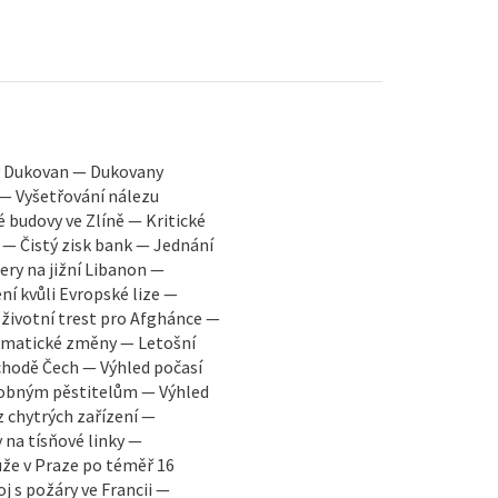
y Dukovan — Dukovany
 — Vyšetřování nálezu
é budovy ve Zlíně — Kritické
 — Čistý zisk bank — Jednání
ry na jižní Libanon —
í kvůli Evropské lize —
oživotní trest pro Afghánce —
limatické změny — Letošní
chodě Čech — Výhled počasí
robným pěstitelům — Výhled
z chytrých zařízení —
 na tísňové linky —
že v Praze po téměř 16
j s požáry ve Francii —