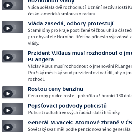
Rozhodnutí vlády
Vláda udělala dvě rozhodnutí. Uznání nezávislosti K
česko-americká smlouva o radaru.
Vláda zasedá, odbory protestují
Stamilióny pro kraje postižené těžbou uhlí a částeč
pro obyvatele Horního Jiřetína přineslo výjezdové 
vlády.
Przident V.Klaus musí rozhodnout o j
P.Langera
Václav Klaus musí rozhodnout o jmenování P.Lange
Pražský městský soud prezidentovi nařídil, aby o j
rozhodl.
Rostou ceny benzínu
Cena ropy prudce roste - pokořila už hranici 130 dola
Pojišťovací podvody policistů
Policisti odhalili ve svých řadách další hříšníky.
Generál M.Vacek: Atomové zbraně v Č
Sovětský svaz měl podle penzionovaného generála 