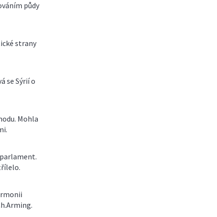
ováním půdy
ické strany
á se Sýrií o
hodu. Mohla
mi.
 parlament.
řílelo.
armonii
Ch.Arming.