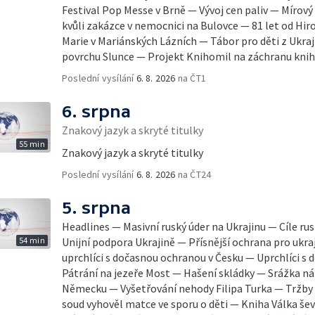
Festival Pop Messe v Brně — Vývoj cen paliv — Mírov
kvůli zakázce v nemocnici na Bulovce — 81 let od Hi
Marie v Mariánských Lázních — Tábor pro děti z Ukr
povrchu Slunce — Projekt Knihomil na záchranu knih
Poslední vysílání
6. 8. 2026
na ČT1
6. srpna
Znakový jazyk a skryté titulky
55 min
Znakový jazyk a skryté titulky
Poslední vysílání
6. 8. 2026
na ČT24
5. srpna
Headlines — Masivní ruský úder na Ukrajinu — Cíle ru
54 min
Unijní podpora Ukrajině — Přísnější ochrana pro ukraj
uprchlíci s dočasnou ochranou v Česku — Uprchlíci s
Pátrání na jezeře Most — Hašení skládky — Srážka ná
Německu — Vyšetřování nehody Filipa Turka — Tržby
soud vyhověl matce ve sporu o děti — Kniha Válka šev