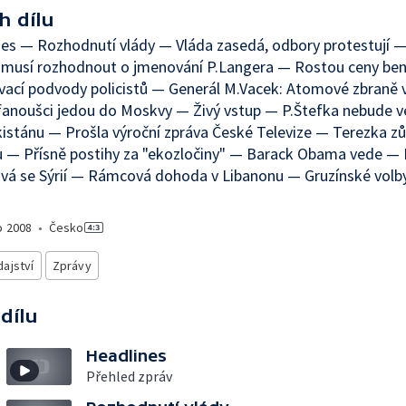
h dílu
es — Rozhodnutí vlády — Vláda zasedá, odbory protestují —
s musí rozhodnout o jmenování P.Langera — Rostou ceny be
vací podvody policistů — Generál M.Vacek: Atomové zbraně
 fanoušci jedou do Moskvy — Živý vstup — P.Štefka nebude 
istánu — Prošla výroční zpráva České Televize — Terezka zů
— Přísně postihy za "ekozločiny" — Barack Obama vede — I
vá se Sýrií — Rámcová dohoda v Libanonu — Gruzínské volb
o
2008
•
Česko
ajství
Zprávy
 dílu
Headlines
Přehled zpráv