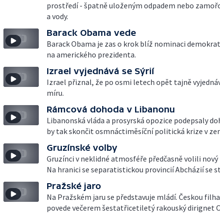
prostředí - špatně uloženým odpadem nebo zamoř
a vody.
Barack Obama vede
Barack Obama je zas o krok blíž nominaci demokrat
na amerického prezidenta.
Izrael vyjednává se Sýrií
Izrael přiznal, že po osmi letech opět tajně vyjednáv
míru.
Rámcová dohoda v Libanonu
Libanonská vláda a prosyrská opozice podepsaly do
by tak skončit osmnáctiměsíční politická krize v ze
Gruzínské volby
Gruzínci v neklidné atmosféře předčasně volili nový
Na hranici se separatistickou provincií Abcházií se st
Pražské jaro
Na Pražském jaru se představuje mládí. Českou filh
povede večerem šestatřicetiletý rakouský dirignet 