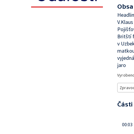
Obsa
Headlin
V.Klau
Pojišťo
Britští
v Uzbek
matkou 
vyjedná
jaro
Vyroben
Zpravod
Části
00:03