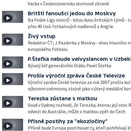
Vacka v Československu atomové zbraně.
Britští fanoušci jedou do Moskvy
Na finále Ligy mistrů - bitvu dvou britských týmů - 
přes 40 tisíc fotbalových nadšenců z Anglie.
Živý vstup
Redaktor ČT; J.Pazderka z Moskvy - dnes hlavního 
evropského fotbalu.
P.Štefka nebude velvyslancem v Uzbek
Bývalý šéf generálního štábu Pavel Štefka
Prošla výroční zpráva České Televize
Výroční zpráva České televize za rok 2007 prošla ku
výborem sněmovny, stejně jako v úterý mediální kom
Terezka zůstane s matkou
Soud v Sydney rozhodl, že Terezka, kterou její otec 
odvezl do Austrálie, může s matkou zpět do Čech.
Přísně postihy za "ekozločiny"
Přísně bude Evropa postihovat ty, kteří pohřbívají ž