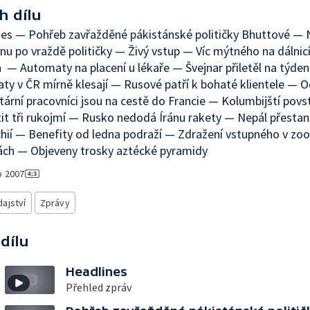
h dílu
es — Pohřeb zavřažděné pákistánské političky Bhuttové — 
nu po vraždě političky — Živý vstup — Víc mýtného na dálnic
ch — Automaty na placení u lékaře — Švejnar přiletěl na týde
ty v ČR mírně klesají — Rusové patří k bohaté klientele — 
ární pracovníci jsou na cestě do Francie — Kolumbijští povsta
it tři rukojmí — Rusko nedodá Íránu rakety — Nepál přestan
ií — Benefity od ledna podraží — Zdražení vstupného v zoo
ách — Objeveny trosky aztécké pyramidy
o
2007
ajství
Zprávy
 dílu
Headlines
Přehled zpráv