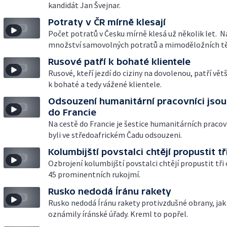
kandidát Jan Švejnar.
Potraty v ČR mírně klesají
Počet potratů v Česku mírně klesá už několik let. 
množství samovolných potratů a mimoděložních tě
Rusové patří k bohaté klientele
Rusové, kteří jezdí do ciziny na dovolenou, patří vět
k bohaté a tedy vážené klientele.
Odsouzení humanitární pracovníci jsou
do Francie
Na cestě do Francie je šestice humanitárních pracov
byli ve středoafrickém Čadu odsouzeni.
Kolumbijští povstalci chtějí propustit tř
Ozbrojení kolumbijští povstalci chtějí propustit tři
45 prominentních rukojmí.
Rusko nedodá Íránu rakety
Rusko nedodá Íránu rakety protivzdušné obrany, jak
oznámily íránské úřady. Kreml to popřel.