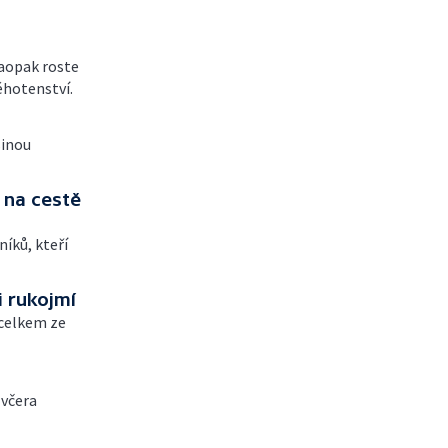
Naopak roste
hotenství.
šinou
 na cestě
níků, kteří
i rukojmí
 celkem ze
 včera