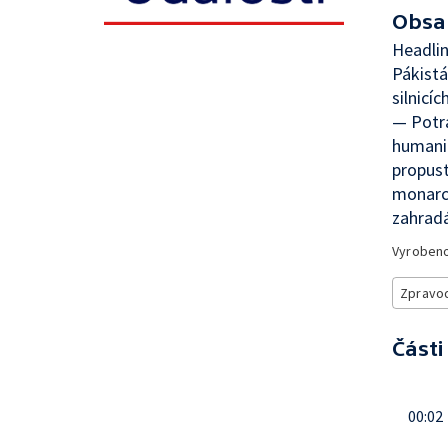
Obsa
Headlin
Pákistá
silnicí
— Potra
humanit
propust
monarch
zahrad
Vyroben
Zpravod
Části
00:02