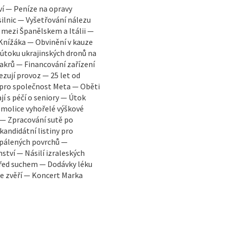
í — Peníze na opravy
silnic — Vyšetřování nálezu
Španělskem a Itálii —
Knížáka — Obvinění v kauze
 útoku ukrajinských dronů na
akrů — Financování zařízení
zují provoz — 25 let od
pro společnost Meta — Oběti
í s péčí o seniory — Útok
molice vyhořelé výškové
 — Zpracování sutě po
kandidátní listiny pro
zpálených povrchů —
tví — Násilí izraleských
řed suchem — Dodávky léku
 se zvěří — Koncert Marka