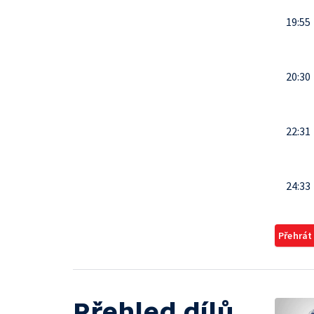
19:55
20:30
22:31
24:33
Přehrát
Přehled dílů