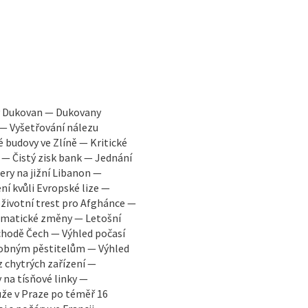
y Dukovan — Dukovany
 — Vyšetřování nálezu
é budovy ve Zlíně — Kritické
 — Čistý zisk bank — Jednání
ry na jižní Libanon —
í kvůli Evropské lize —
oživotní trest pro Afghánce —
limatické změny — Letošní
chodě Čech — Výhled počasí
robným pěstitelům — Výhled
z chytrých zařízení —
 na tísňové linky —
že v Praze po téměř 16