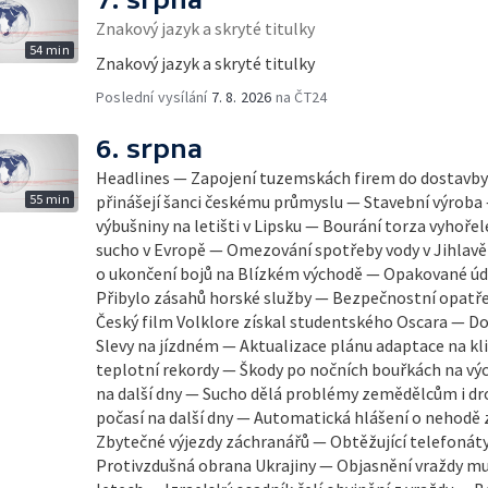
Znakový jazyk a skryté titulky
54 min
Znakový jazyk a skryté titulky
Poslední vysílání
7. 8. 2026
na ČT24
6. srpna
Headlines — Zapojení tuzemskách firem do dostavb
55 min
přinášejí šanci českému průmyslu — Stavební výroba
výbušniny na letišti v Lipsku — Bourání torza vyhořel
sucho v Evropě — Omezování spotřeby vody v Jihlavě
o ukončení bojů na Blízkém východě — Opakované úde
Přibylo zásahů horské služby — Bezpečnostní opatřen
Český film Volklore získal studentského Oscara — D
Slevy na jízdném — Aktualizace plánu adaptace na k
teplotní rekordy — Škody po nočních bouřkách na vý
na další dny — Sucho dělá problémy zemědělcům i d
počasí na další dny — Automatická hlášení o nehodě 
Zbytečné výjezdy záchranářů — Obtěžující telefonáty
Protivzdušná obrana Ukrajiny — Objasnění vraždy mu