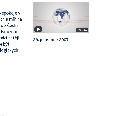
Nepokoje v
ích a míň na
n do Česka
25 min
Odsouzení
lci chtějí
29. prosince 2007
e být
logických