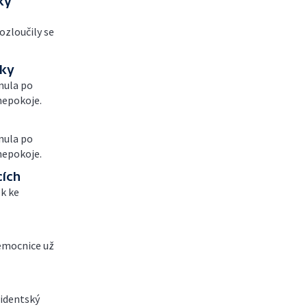
ky
ozloučily se
čky
nula po
nepokoje.
nula po
nepokoje.
cích
ek ke
nemocnice už
zidentský