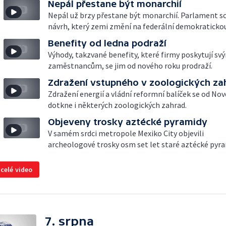
Nepál přestane být monarchií
Nepál už brzy přestane být monarchií. Parlament sc
návrh, který zemi změní na federální demokratickou
Benefity od ledna podraží
Výhody, takzvané benefity, které firmy poskytují sv
zaměstnancům, se jim od nového roku prodraží.
Zdražení vstupného v zoologických z
Zdražení energií a vládní reformní balíček se od No
dotkne i některých zoologických zahrad.
Objeveny trosky aztécké pyramidy
V samém srdci metropole Mexiko City objevili
archeologové trosky osm set let staré aztécké pyra
 celé video
7. srpna