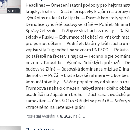
Headlines — Omezení státní podpory pro hejtmanstv
54 min
krajských silnic — Státní příspěvky krajům na opravy 
výbušniny na letišti v Lipsku — Pasové kontroly spojů mezi 
Demolice vyhořelé budovy ve Zlíně — Pohřeb Milana 
Správy železnic — Tržby ve službách vzrostly — Další
sklady v Rusku — Exhumace těl obětí volyňských mas
pro pomoc dětem — Vodní elektrárny kvůli suchu ome
zápisu vily Tugendhat na seznam UNESCO — Pokuta 
po střelbě na škole v Thajsku — Technologie pomáhaj
nožem v Tanvaldu — Výměna řidičských průkazů — De
budovy ve Zlíně — Baťovská dominanta mizí ze Zlína
demolici — Požár v bratislavské rafinerii — Obce bez 
komunální volby — Vážné popáleniny od slunce a ro
Trumpova snaha o omezení nabytí amerického občans
osadníků na Západním břehu — Záchrana živočichů p
tamoxifen — Čína řeší rozšiřující se pouště — Střety
Ztraceného na Letenské pláni
Poslední vysílání
7. 8. 2026
na ČT1
7. srpna