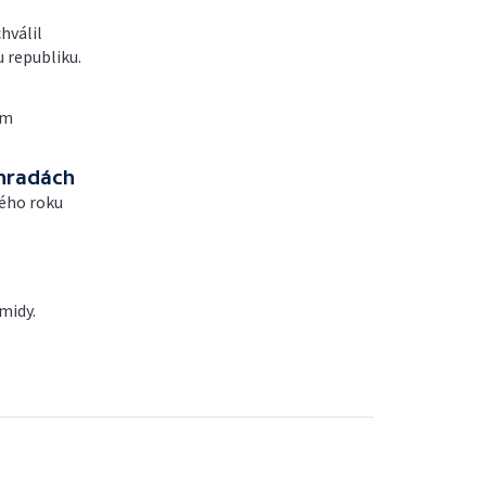
hválil
 republiku.
ým
ahradách
vého roku
midy.