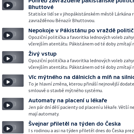
Pohřeb zavřažděné pákistánské politič
Bhuttové
Statisíce lidí se v jihopákistánském městě Lárkána r
zavražděnou Bénazír Bhuttovou.
Nepokoje v Pákistánu po vraždě politi
Opoziční politička a favoritka lednových voleb zahy
včerejším atentátu. Pákistánem od té doby zmítají 
Živý vstup
Opoziční politička a favoritka lednových voleb zahy
včerejším atentátu. Pákistánem od té doby zmítají 
Víc mýtného na dálnicích a míň na silni
To je hlavní změna, kterou přináší nejnovější dodat
smlouvě o stavbě mýtného systému.
Automaty na placení u lékaře
Jen pár dní dělí pacienty od placení u lékaře. Větší 
mají automaty.
Švejnar přiletěl na týden do Česka
I s rodinou a asi na týden přiletěl dnes do Česka pre