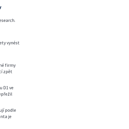
v
esearch.
ety vynést
iné firmy
tí zpět
u D1 ve
epřežil
jí podle
nta je