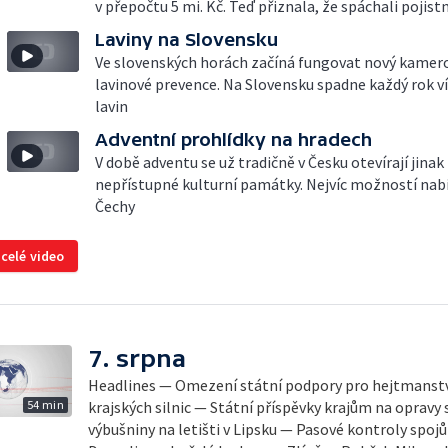
v přepočtu 5 mi. Kč. Teď přiznala, že spáchali pojis
Laviny na Slovensku
Ve slovenských horách začíná fungovat nový kamer
lavinové prevence. Na Slovensku spadne každý rok ví
lavin
Adventní prohlídky na hradech
V době adventu se už tradičně v Česku otevírají jinak
nepřístupné kulturní památky. Nejvíc možností nabíz
Čechy
 celé video
7. srpna
Headlines — Omezení státní podpory pro hejtmanstv
54 min
krajských silnic — Státní příspěvky krajům na opravy 
výbušniny na letišti v Lipsku — Pasové kontroly spojů mezi 