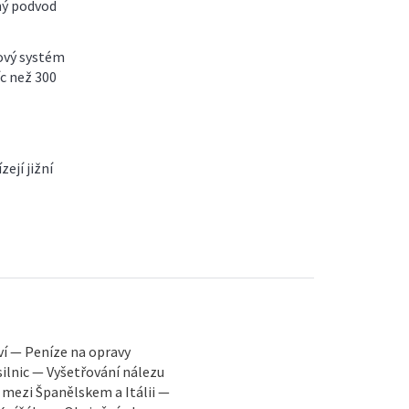
tný podvod
ový systém
c než 300
ejí jižní
í — Peníze na opravy
silnic — Vyšetřování nálezu
Španělskem a Itálii —