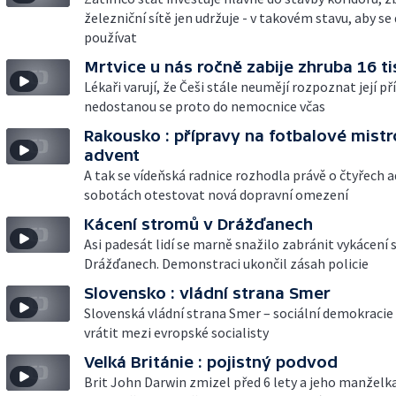
železniční sítě jen udržuje - v takovém stavu, aby se
používat
Mrtvice u nás ročně zabije zhruba 16 tis
Lékaři varují, že Češi stále neumějí rozpoznat její př
nedostanou se proto do nemocnice včas
Rakousko : přípravy na fotbalové mistr
advent
A tak se vídeňská radnice rozhodla právě o čtyřech 
sobotách otestovat nová dopravní omezení
Kácení stromů v Drážďanech
Asi padesát lidí se marně snažilo zabránit vykácení
Drážďanech. Demonstraci ukončil zásah policie
Slovensko : vládní strana Smer
Slovenská vládní strana Smer – sociální demokracie
vrátit mezi evropské socialisty
Velká Británie : pojistný podvod
Brit John Darwin zmizel před 6 lety a jeho manželk