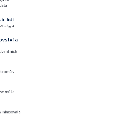
 dala
íc lidí
íznaky, a
ovství a
adventních
 stromů v
 se může
a inkasovala