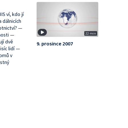
S ví, kdo jí
 dálnicích
otnictví? —
22 min
nosti —
jí dvě
9. prosince 2007
síc lidí —
romů v
istný