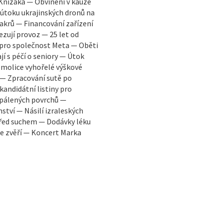
Knížáka — Obvinění v kauze
 útoku ukrajinských dronů na
akrů — Financování zařízení
zují provoz — 25 let od
pro společnost Meta — Oběti
í s péčí o seniory — Útok
molice vyhořelé výškové
 — Zpracování sutě po
kandidátní listiny pro
zpálených povrchů —
tví — Násilí izraleských
řed suchem — Dodávky léku
 se zvěří — Koncert Marka