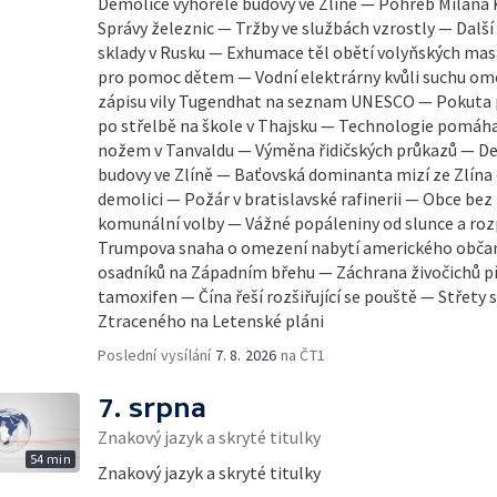
Demolice vyhořelé budovy ve Zlíně — Pohřeb Milana 
Správy železnic — Tržby ve službách vzrostly — Další
sklady v Rusku — Exhumace těl obětí volyňských mas
pro pomoc dětem — Vodní elektrárny kvůli suchu ome
zápisu vily Tugendhat na seznam UNESCO — Pokuta 
po střelbě na škole v Thajsku — Technologie pomáhaj
nožem v Tanvaldu — Výměna řidičských průkazů — De
budovy ve Zlíně — Baťovská dominanta mizí ze Zlína
demolici — Požár v bratislavské rafinerii — Obce bez 
komunální volby — Vážné popáleniny od slunce a ro
Trumpova snaha o omezení nabytí amerického občans
osadníků na Západním břehu — Záchrana živočichů p
tamoxifen — Čína řeší rozšiřující se pouště — Střety
Ztraceného na Letenské pláni
Poslední vysílání
7. 8. 2026
na ČT1
7. srpna
Znakový jazyk a skryté titulky
54 min
Znakový jazyk a skryté titulky