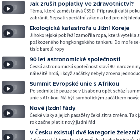
Jak zrušit poplatky ve zdravotnictví?
Téma, které zaměstnává ČSSD. Připravují další pokus
zabránit. Sepsali speciální zákon a teď pro něj hled
Ekologická katastrofa u Jižní Koreje
Jihokorejské pobřeží zamořila ropa, která vytekla z
poškozeného hongkongského tankeru. Do moře se 
tisíc barelů ropy
90 let astronomické společnosti
Česká astronomická společnost slaví 90. narozeniny.
náležitě hrdá, i když začátky nebyly zrovna jednodu
Summit Evropské unie s Afrikou
Po sedmileté pauze se v Lisabonu opět schází sum
unie s Afrikou. Má být symbolickým začátkem novýc
Nové jízdní řády
České vlaky a jejich pasažéry čeká zítra změna. Tak 
rok začne platit nový jízdní řád
V Česku existují dvě kategorie železnič
Zatímco stát investuje hlavně do stavby koridorů, z