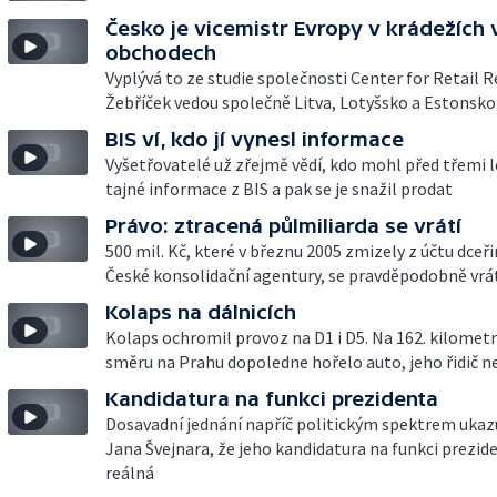
Česko je vicemistr Evropy v krádežích 
obchodech
Vyplývá to ze studie společnosti Center for Retail R
Žebříček vedou společně Litva, Lotyšsko a Estonsko
BIS ví, kdo jí vynesl informace
Vyšetřovatelé už zřejmě vědí, kdo mohl před třemi l
tajné informace z BIS a pak se je snažil prodat
Právo: ztracená půlmiliarda se vrátí
500 mil. Kč, které v březnu 2005 zmizely z účtu dceř
České konsolidační agentury, se pravděpodobně vrá
Kolaps na dálnicích
Kolaps ochromil provoz na D1 i D5. Na 162. kilometr
směru na Prahu dopoledne hořelo auto, jeho řidič n
Kandidatura na funkci prezidenta
Dosavadní jednání napříč politickým spektrem ukazu
Jana Švejnara, že jeho kandidatura na funkci prezide
reálná