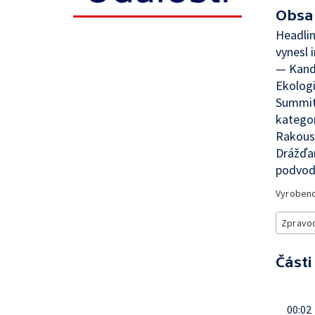
Obsa
Headlin
vynesl 
— Kandi
Ekologi
Summit 
kategor
Rakousk
Drážďan
podvod 
Vyroben
Zpravod
Části
00:02