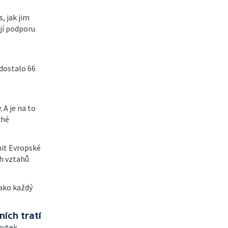
, jak jim
ají podporu
dostalo 66
 A je na to
ché
mit Evropské
h vztahů
jako každý
ních tratí
bytek