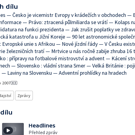
h dílu
es — Česko je vicemistr Evropy v krádežích v obchodech — BI
informace — Právo: ztracená půlmiliarda se vrátí — Kolaps na
datura na funkci prezidenta — Jak zrušit poplatky ve zdrav
cká katastrofa u Jižní Koreje — 90 let astronomické společ
Evropské unie s Afrikou — Nové jízdní řády — V Česku existu
ie železničních tratí — Mrtvice u nás ročně zabije zhruba 16 ti
o : přípravy na fotbalové mistrovství a advent — Kácení st
ech — Slovensko : vládní strana Smer — Velká Británie : poj
— Laviny na Slovensku — Adventní prohlídky na hradech
o
2007
ajství
Zprávy
 dílu
Headlines
Přehled zpráv