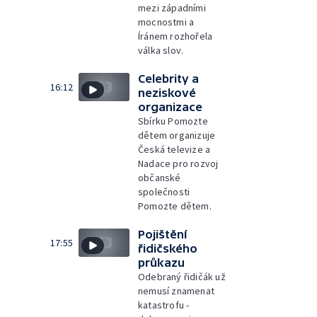
mezi západními
mocnostmi a
Íránem rozhořela
válka slov.
Celebrity a
16:12
neziskové
organizace
Sbírku Pomozte
dětem organizuje
Česká televize a
Nadace pro rozvoj
občanské
společnosti
Pomozte dětem.
Pojištění
17:55
řidičského
průkazu
Odebraný řidičák už
nemusí znamenat
katastrofu -