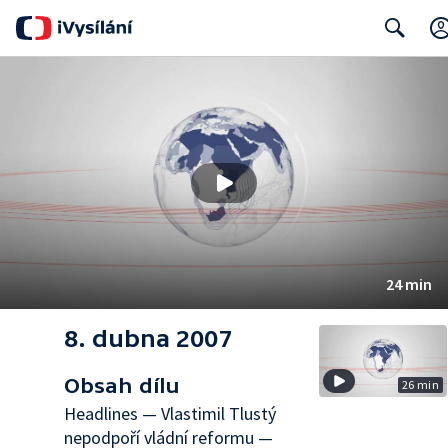
Search
24 min
8. dubna 2007
Obsah dílu
26 min
Headlines — Vlastimil Tlustý
nepodpoří vládní reformu —