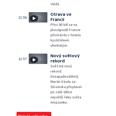
vláda .
Otrava ve
21:56
Francii
Přes 90 lidí se na
jihozápadě Francie
přiotrávilo v hotelu
kysličníkem
uhelnatým.
Nový světový
21:57
rekord
Svět má nový
rekord.
Dvaapadesátiletý
Martin Strela ze
Slovinska přeplaval
po celé délce
největší řeku světa
Amazonku.
Přehrát celé video