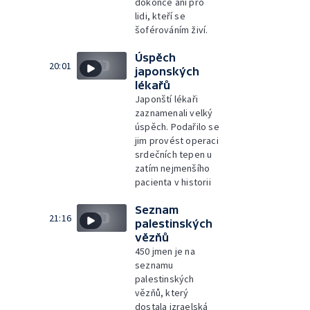
dokonce ani pro
lidi, kteří se
šoférováním živí.
Úspěch
20:01
japonských
lékařů
Japonští lékaři
zaznamenali velký
úspěch. Podařilo se
jim provést operaci
srdečních tepen u
zatím nejmenšího
pacienta v historii
Seznam
21:16
palestinských
vězňů
450 jmen je na
seznamu
palestinských
vězňů, který
dostala izraelská