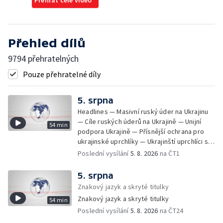
Přehled dílů
9794 přehratelných
Pouze přehratelné díly
5. srpna
Headlines — Masivní ruský úder na Ukrajinu
— Cíle ruských úderů na Ukrajině — Unijní
54 min
podpora Ukrajině — Přísnější ochrana pro
ukrajinské uprchlíky — Ukrajinští uprchlíci s
dočasnou ochranou v Česku — Uprchlíci s
Poslední vysílání
5. 8. 2026
na ČT1
dočasnou ochranou v ČR — Pátrání na jezeře
Most — Hašení skládky — Srážka nákladního
5. srpna
letadla s dronem v Německu — Vyšetřování
Znakový jazyk a skryté titulky
nehody Filipa Turka — Tržby v maloobchodu
Znakový jazyk a skryté titulky
54 min
— Ústavní soud vyhověl matce ve sporu o
Poslední vysílání
5. 8. 2026
na ČT24
děti — Kniha Válka ševců — Izrael
nepřistoupil na mírový plán o Pásmu Gazy —