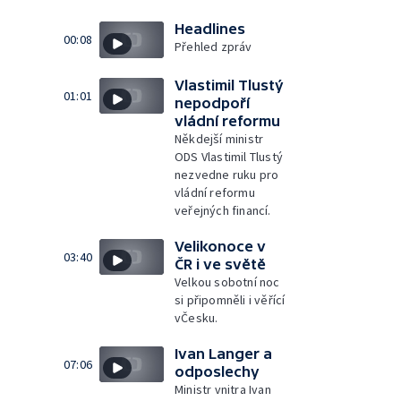
Headlines
00:08
Přehled zpráv
Vlastimil Tlustý
01:01
nepodpoří
vládní reformu
Někdejší ministr
ODS Vlastimil Tlustý
nezvedne ruku pro
vládní reformu
veřejných financí.
Velikonoce v
03:40
ČR i ve světě
Velkou sobotní noc
si připomněli i věřící
vČesku.
Ivan Langer a
07:06
odposlechy
Ministr vnitra Ivan