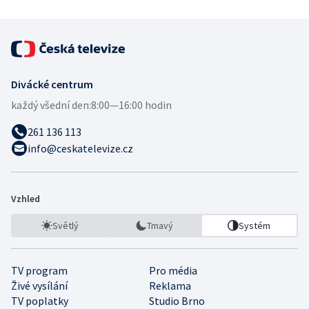
Divácké centrum
každý všední den:
8:00—16:00 hodin
261 136 113
info@ceskatelevize.cz
Vzhled
Světlý
Tmavý
Systém
TV program
Pro média
Živé vysílání
Reklama
TV poplatky
Studio Brno