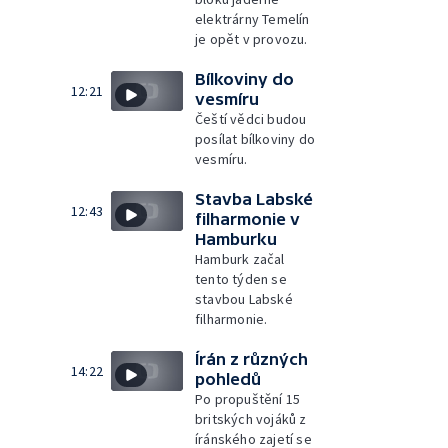
elektrárny Temelín
je opět v provozu.
Bílkoviny do
12:21
vesmíru
Čeští vědci budou
posílat bílkoviny do
vesmíru.
Stavba Labské
12:43
filharmonie v
Hamburku
Hamburk začal
tento týden se
stavbou Labské
filharmonie.
Írán z různých
14:22
pohledů
Po propuštění 15
britských vojáků z
íránského zajetí se