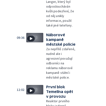
Langer, který byl
odposloucháván
kvůli podezření, že
od něj unikly
informace, použil
také jiné telefony.
Náborové
09:36
kampaně
městské policie
Za nepříliš zdařené,
nudné ale i
agresivní považují
odborníci na
reklamu náborové
kampaně státní i
městské police.
První blok
12:02
Temelína opět
v provozu
Reaktor prvního
bloku jaderné