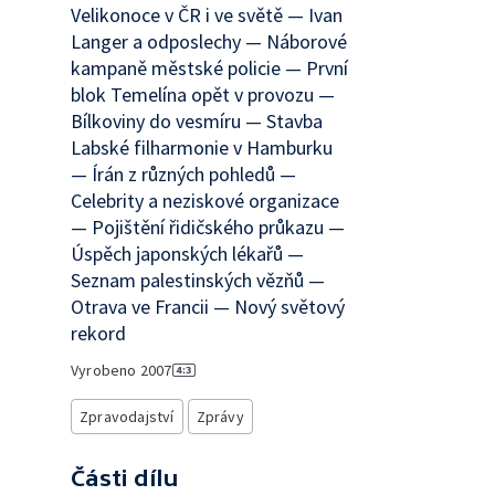
Velikonoce v ČR i ve světě — Ivan
Langer a odposlechy — Náborové
kampaně městské policie — První
blok Temelína opět v provozu —
Bílkoviny do vesmíru — Stavba
Labské filharmonie v Hamburku
— Írán z různých pohledů —
Celebrity a neziskové organizace
— Pojištění řidičského průkazu —
Úspěch japonských lékařů —
Seznam palestinských vězňů —
Otrava ve Francii — Nový světový
rekord
Vyrobeno
2007
Zpravodajství
Zprávy
Části dílu