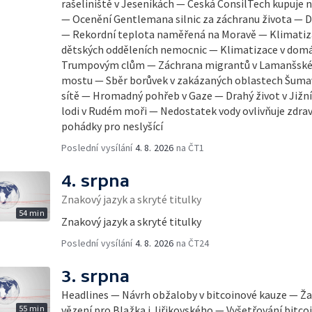
rašeliniště v Jeseníkách — Česká ConsilTech kupuje
— Ocenění Gentlemana silnic za záchranu života — Da
— Rekordní teplota naměřená na Moravě — Klimatiz
dětských odděleních nemocnic — Klimatizace v dom
Trumpovým clům — Záchrana migrantů v Lamanšském
mostu — Sběr borůvek v zakázaných oblastech Šumav
sítě — Hromadný pohřeb v Gaze — Drahý život v Jižní
lodi v Rudém moři — Nedostatek vody ovlivňuje zdra
pohádky pro neslyšící
Poslední vysílání
4. 8. 2026
na ČT1
4. srpna
Znakový jazyk a skryté titulky
54 min
Znakový jazyk a skryté titulky
Poslední vysílání
4. 8. 2026
na ČT24
3. srpna
Headlines — Návrh obžaloby v bitcoinové kauze — Ža
55 min
vězení pro Blažka i Jiřikovského — Vyšetřování bitc