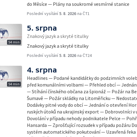
do Měsíce — Plány na soukromé vesmírné stanice
Poslední vysílání
5. 8. 2026
na ČT1
5. srpna
Znakový jazyk a skryté titulky
54 min
Znakový jazyk a skryté titulky
Poslední vysílání
5. 8. 2026
na ČT24
4. srpna
Headlines — Podané kandidátky do podzimních vole
54 min
před komunálními volbami — Přehled obcí — Jednání 
— Stíhání čínského občana za špionáž — Požár na Be
Šumavě — Požár skládky na Litoměřicku — Nedostat
Dodávky pitné vody do obcí — Jednání o otevření H
ruských útoků na ukrajinský export — Dobrovolníci v
Dovolání v případu nehody podnikatele Pelce — Pohř
Hansarda — Zprošťující rozsudek v případu požáru 
systém automatického pokutování — Uzavřená řeka O