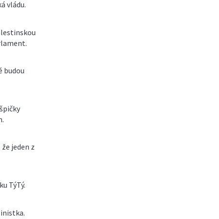
á vládu.
lestinskou
rlament.
ně budou
špičky
m.
 že jeden z
ku TýTý.
inistka.