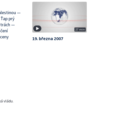
alestinou —
Ťap prý
atrách —
27 min
čení
 ceny
19. března 2007
á vládu.