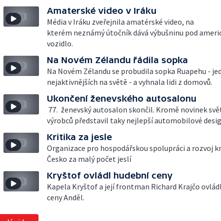
Amaterské video v Iráku
Média v Iráku zveřejnila amatérské video, na
kterém neznámý útočník dává výbušninu pod ameri
vozidlo.
Na Novém Zélandu řádila sopka
Na Novém Zélandu se probudila sopka Ruapehu - je
nejaktivnějších na světě - a vyhnala lidi z domovů.
Ukončení ženevského autosalonu
77. ženevský autosalon skončil. Kromě novinek svě
výrobců představil taky nejlepší automobilové desig
Kritika za jesle
Organizace pro hospodářskou spolupráci a rozvoj kr
Česko za malý počet jeslí
Kryštof ovládl hudební ceny
Kapela Kryštof a její frontman Richard Krajčo ovlád
ceny Anděl.