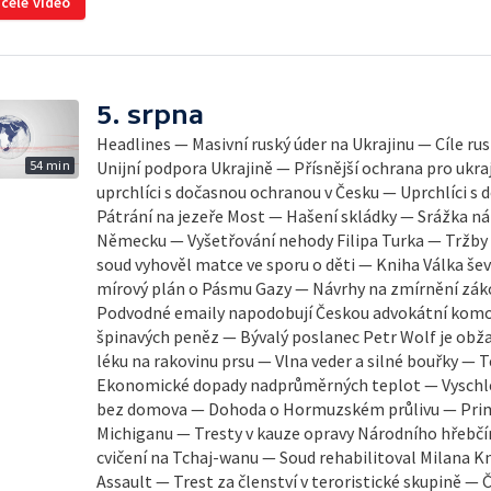
 celé video
5. srpna
Headlines — Masivní ruský úder na Ukrajinu — Cíle ru
54 min
Unijní podpora Ukrajině — Přísnější ochrana pro ukraj
uprchlíci s dočasnou ochranou v Česku — Uprchlíci s
Pátrání na jezeře Most — Hašení skládky — Srážka ná
Německu — Vyšetřování nehody Filipa Turka — Tržby
soud vyhověl matce ve sporu o děti — Kniha Válka šev
mírový plán o Pásmu Gazy — Návrhy na zmírnění zák
Podvodné emaily napodobují Českou advokátní komo
špinavých peněz — Bývalý poslanec Petr Wolf je obž
léku na rakovinu prsu — Vlna veder a silné bouřky — 
Ekonomické dopady nadprůměrných teplot — Vyschlé 
bez domova — Dohoda o Hormuzském průlivu — Prim
Michiganu — Tresty v kauze opravy Národního hřebčí
cvičení na Tchaj-wanu — Soud rehabilitoval Milana Kn
Assault — Trest za členství v teroristické skupině — 