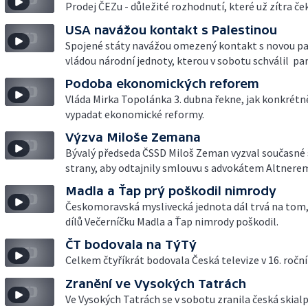
Prodej ČEZu - důležité rozhodnutí, které už zítra ček
USA navážou kontakt s Palestinou
Spojené státy navážou omezený kontakt s novou pa
vládou národní jednoty, kterou v sobotu schválil pa
Podoba ekonomických reforem
Vláda Mirka Topolánka 3. dubna řekne, jak konkrét
vypadat ekonomické reformy.
Výzva Miloše Zemana
Bývalý předseda ČSSD Miloš Zeman vyzval současné 
strany, aby odtajnily smlouvu s advokátem Altnere
Madla a Ťap prý poškodil nimrody
Českomoravská myslivecká jednota dál trvá na tom,
dílů Večerníčku Madla a Ťap nimrody poškodil.
ČT bodovala na TýTý
Celkem čtyříkrát bodovala Česká televize v 16. roční
Zranění ve Vysokých Tatrách
Ve Vysokých Tatrách se v sobotu zranila česká skialp