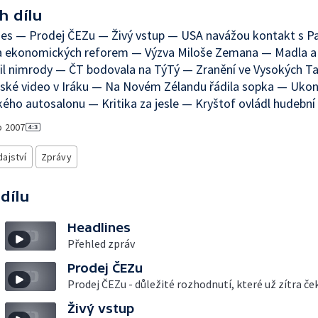
h dílu
nes — Prodej ČEZu — Živý vstup — USA navážou kontakt s P
 ekonomických reforem — Výzva Miloše Zemana — Madla a 
il nimrody — ČT bodovala na TýTý — Zranění ve Vysokých T
ské video v Iráku — Na Novém Zélandu řádila sopka — Ukon
ého autosalonu — Kritika za jesle — Kryštof ovládl hudební
o
2007
ajství
Zprávy
 dílu
Headlines
Přehled zpráv
Prodej ČEZu
Prodej ČEZu - důležité rozhodnutí, které už zítra ček
Živý vstup