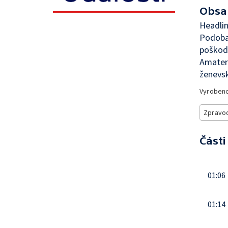
Obsa
Headli
Podoba
poškod
Amater
ženevsk
Vyroben
Zpravod
Části
01:06
01:14