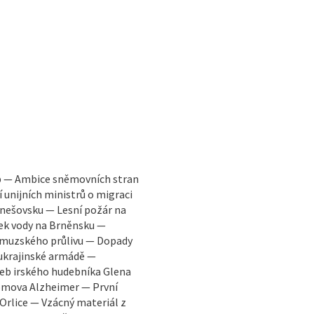
b — Ambice sněmovních stran
unijních ministrů o migraci
nešovsku — Lesní požár na
ek vody na Brněnsku —
ormuzského průlivu — Dopady
 ukrajinské armádě —
eb irského hudebníka Glena
Domova Alzheimer — První
rlice — Vzácný materiál z