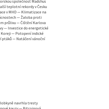
 norskou společnost Madshus
lší teplotní rekordy v Česku
ace v MHD — Klimatizace na
ácnostech — Žaloba proti
 průlivu — Čištění Karlova
y — Investice do energetické
 Koreji — Potopení indické
ví ptáků — Natáčení vánoční
lobkyně navrhla tresty
oinové kauzy — Bitcoinová