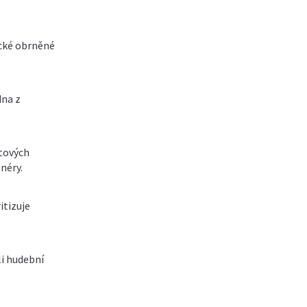
cké obrněné
dna z
tových
néry.
itizuje
li hudební