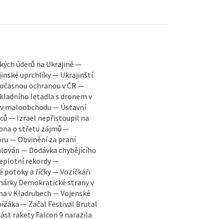
ských úderů na Ukrajině —
inské uprchlíky — Ukrajinští
 dočasnou ochranou v ČR —
kladního letadla s dronem v
 v maloobchodu — Ústavní
ců — Izrael nepřistoupil na
ona o střetu zájmů —
ru — Obvinění za praní
alován — Dodávka chybějícího
Teplotní rekordy —
potoky a říčky — Vozíčkáři
árky Demokratické strany v
na v Kladrubech — Vojenské
ížáka — Začal Festival Brutal
Část rakety Falcon 9 narazila