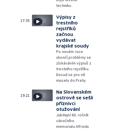
techniku
Výpisy z
17:35
trestního
rejstříků
začnou
vydávat
krajské soudy
Po novém roce
skončí problémy se
získáváním výpisů z
trestního rejstříku.
Dosud se pro ně
muselo do Prahy
Na Slovanském
19:21
ostrově se sešli
příznivci
otužování
Jubilejní 60. ročník
vánočního
memorialu Alfreda