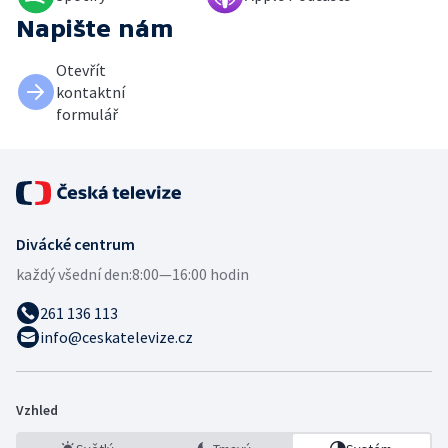
Napište nám
Otevřít
kontaktní
formulář
Divácké centrum
každý všední den:
8:00—16:00 hodin
261 136 113
info@ceskatelevize.cz
Vzhled