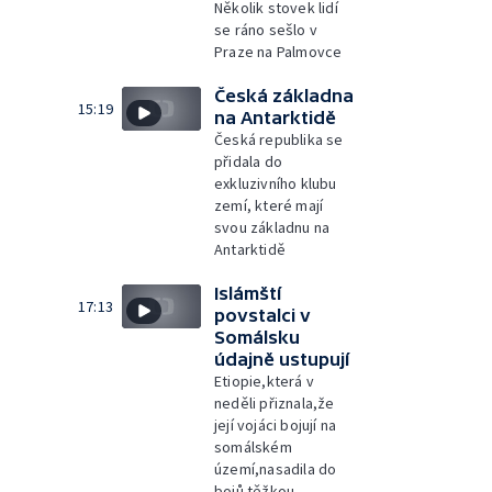
Několik stovek lidí
se ráno sešlo v
Praze na Palmovce
Česká základna
15:19
na Antarktidě
Česká republika se
přidala do
exkluzivního klubu
zemí, které mají
svou základnu na
Antarktidě
Islámští
17:13
povstalci v
Somálsku
údajně ustupují
Etiopie,která v
neděli přiznala,že
její vojáci bojují na
somálském
území,nasadila do
bojů těžkou