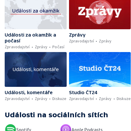
Problémy kvůli vyschlému Dunaji — Požár na
trajektu v Indonésii — Policejní dohled nad
Let It Roll — Byznys kolem rozluček se
svobodou — Den obětí romského
holocaustu — Sucho a nedostatek vody —
Události za okamžik a
Zprávy
Dopravní komplikace v Ostravě —
počasí
Rekonstrukce vily Marty po požáru
Zpravodajství
Zprávy
Zpravodajství
Zprávy
Počasí
Události, komentáře
Studio ČT24
Zpravodajství
Zprávy
Diskuze
Zpravodajství
Zprávy
Diskuze
Události
na sociálních sítích
Spotify
Apple Podcasts