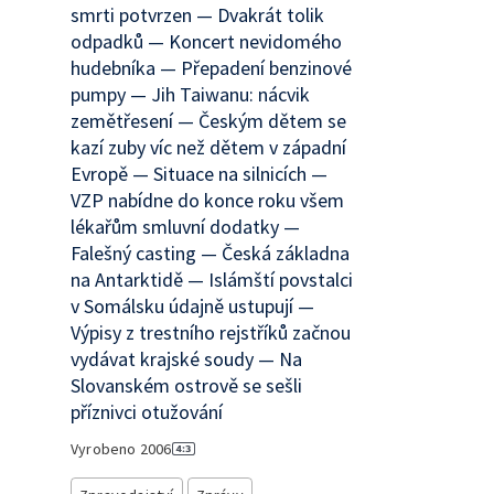
smrti potvrzen — Dvakrát tolik
odpadků — Koncert nevidomého
hudebníka — Přepadení benzinové
pumpy — Jih Taiwanu: nácvik
zemětřesení — Českým dětem se
kazí zuby víc než dětem v západní
Evropě — Situace na silnicích —
VZP nabídne do konce roku všem
lékařům smluvní dodatky —
Falešný casting — Česká základna
na Antarktidě — Islámští povstalci
v Somálsku údajně ustupují —
Výpisy z trestního rejstříků začnou
vydávat krajské soudy — Na
Slovanském ostrově se sešli
příznivci otužování
Vyrobeno
2006