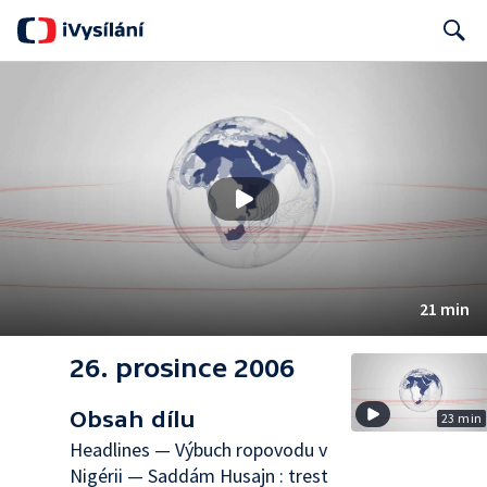
Search
21 min
26. prosince 2006
Obsah dílu
23 min
Headlines — Výbuch ropovodu v
Nigérii — Saddám Husajn : trest