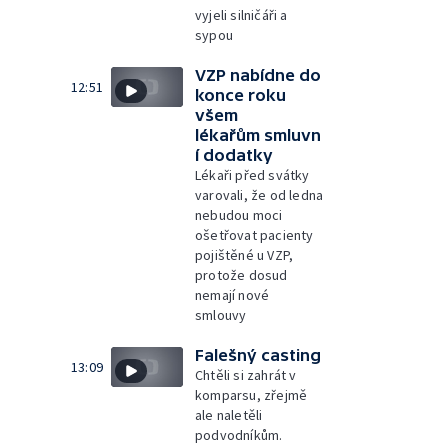
vyjeli silničáři a
sypou
VZP nabídne do
12:51
konce roku
všem
lékařům smluvn
í dodatky
Lékaři před svátky
varovali, že od ledna
nebudou moci
ošetřovat pacienty
pojištěné u VZP,
protože dosud
nemají nové
smlouvy
Falešný casting
13:09
Chtěli si zahrát v
komparsu, zřejmě
ale naletěli
podvodníkům.