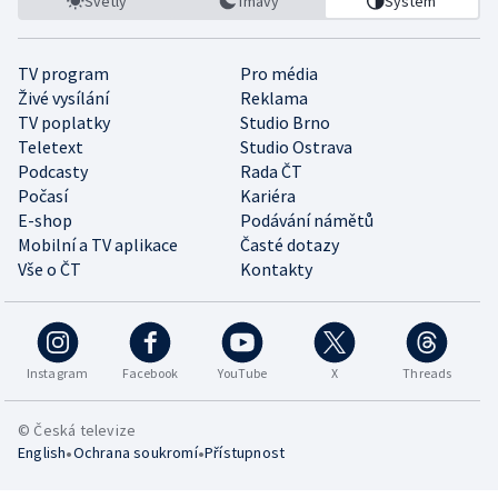
Světlý
Tmavý
Systém
TV program
Pro média
Živé vysílání
Reklama
TV poplatky
Studio Brno
Teletext
Studio Ostrava
Podcasty
Rada ČT
Počasí
Kariéra
E-shop
Podávání námětů
Mobilní a TV aplikace
Časté dotazy
Vše o ČT
Kontakty
Instagram
Facebook
YouTube
X
Threads
© Česká televize
•
•
English
Ochrana soukromí
Přístupnost