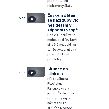
přes 7 stupňů
Richterovy škály.
Českým dětem
10:50
se kazí zuby víc
než dětem v
západní Evropě
Podle zubařů za to
mohou rodiče, kteří
si ještě nezvykli na
to, že byly zrušeny
povinné školní
prohlídky
Situace na
12:35
silnicích
Především na
Plzeňsku,
Pardubicku a v
jižních Čechách se
řidiči potýkají s
námrazou na
silnicích.Mnohde