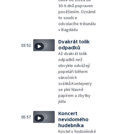
30-ti dnů popraven
pověšením. Oznámil
to soudce
odvolacího tribunálu
v Bagdádu
Dvakrát tolik
03:52
odpadků
Až dvakrát tolik
odpadků než
obvykle odvážejí
popeláři během
vánočních
svátků.Kontejnery
se plní hlavně
papírem a zbytky
jídla
Koncert
05:57
nevidomého
hudebníka
Kostel v hodonínské