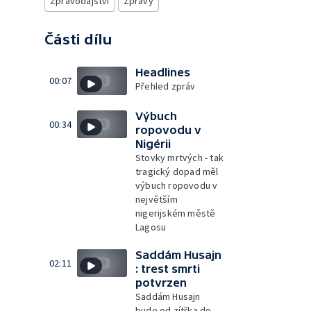
Zpravodajství
Zprávy
Části dílu
Headlines
00:07
Přehled zpráv
Výbuch
00:34
ropovodu v
Nigérii
Stovky mrtvých - tak
tragický dopad měl
výbuch ropovodu v
největším
nigerijském městě
Lagosu
Saddám Husajn
02:11
: trest smrti
potvrzen
Saddám Husajn
bude od zítřka do