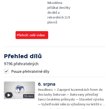
Nikodéma
přilákal desítky
diváků a
rekordních 119
plavců
Přehrát celé video
Přehled dílů
9796 přehratelných
Pouze přehratelné díly
6. srpna
Headlines — Zapojení tuzemskách firem do
dostavby Dukovan — Dukovany přinášejí
55 min
šanci českému průmyslu — Stavební výroba
— Vyšetřování nálezu výbušniny na letišti v
Lipsku — Bourání torza vyhořelé budovy ve