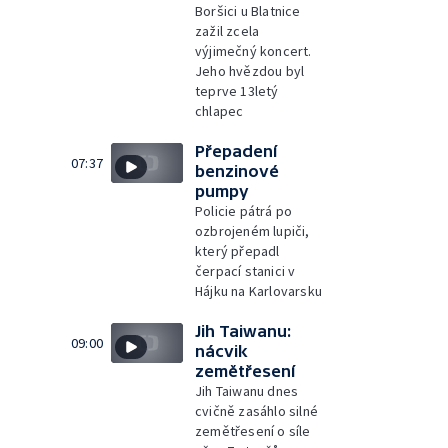
Boršici u Blatnice
zažil zcela
výjimečný koncert.
Jeho hvězdou byl
teprve 13letý
chlapec
Přepadení
07:37
benzinové
pumpy
Policie pátrá po
ozbrojeném lupiči,
který přepadl
čerpací stanici v
Hájku na Karlovarsku
Jih Taiwanu:
09:00
nácvik
zemětřesení
Jih Taiwanu dnes
cvičně zasáhlo silné
zemětřesení o síle