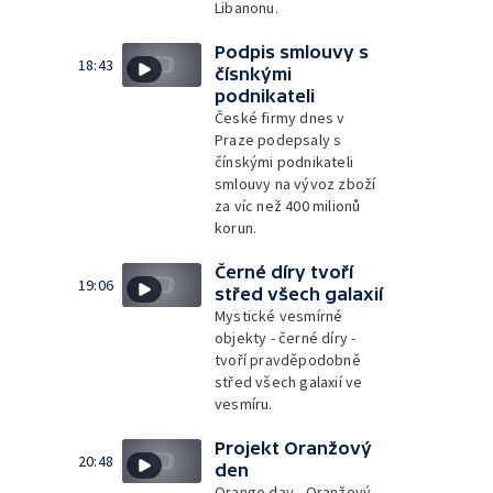
Libanonu.
Podpis smlouvy s
18:43
čísnkými
podnikateli
České firmy dnes v
Praze podepsaly s
čínskými podnikateli
smlouvy na vývoz zboží
za víc než 400 milionů
korun.
Černé díry tvoří
19:06
střed všech galaxií
Mystické vesmírné
objekty - černé díry -
tvoří pravděpodobně
střed všech galaxií ve
vesmíru.
Projekt Oranžový
20:48
den
Orange day - Oranžový