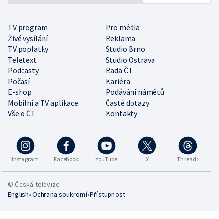
TV program
Pro média
Živé vysílání
Reklama
TV poplatky
Studio Brno
Teletext
Studio Ostrava
Podcasty
Rada ČT
Počasí
Kariéra
E-shop
Podávání námětů
Mobilní a TV aplikace
Časté dotazy
Vše o ČT
Kontakty
Instagram
Facebook
YouTube
X
Threads
© Česká televize
•
•
English
Ochrana soukromí
Přístupnost