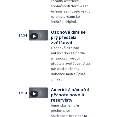
Letadlo americké
společnosti Northwest
Airlines se muselo vrátit
na amsterdamské
letiště Schiphol.
Ozonová díra se
14:54
prý přestala
zvětšovat
Ozonová díra nad
Antarktidou se podle
amerických vědců
přestala zvětšovat. A za
pár desítek let by
dokonce mohla úplně
zmizet.
Americká námořní
16:14
pěchota povolá
rezervisty
Americká námořní
pěchota, se
souhlasem prezidenta