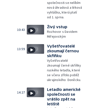
společnosti se nelíbím
nová úhradová a léková
vyhláška, která platí
od 1. sprna.
Živý vstup
10:43
Rozhovor s Davidem
Miřejovským
Vyšetřovatelé
13:59
zkoumají černou
skříňku
Vyšetřovatelé
zkoumají černé skříňky
ruského letadla, které
se včera zřítilo poblíž
ukrajinského Doněcku.
Letadlo americké
14:27
společnosti se
vrátilo zpět na
letiště