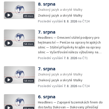
provoz nelegálních domovů pro seniory —
8. srpna
Populace Česka stárne — Čekací lhůty na
Znakový jazyk a skryté titulky
přijetí do domovů pro seniory — Tisza
Znakový jazyk a skryté titulky
49 min
vybrala kandidáta na prezidenta — Tréninky
Poslední vysílání
8. 8. 2026
na ČT24
soutěžních párů StarDance — Následky
tajfunu Dolphin — Pád dronu v Bulharsku —
Prahou prošel průvod hrdosti na podporu
7. srpna
sexuálních menšin — Snazší vrácení zboží —
Headlines — Omezení státní podpory pro
Pátrání na jezeře Most — Bezpečnost na
hejtmanství — Peníze na opravy krajských
54 min
paddleboardech — Češi hledají chladnější
silnic — Státní příspěvky krajům na opravy
destinace — Kolik zaplatí Češi za dovolenou
silnic — Vyšetřování nálezu výbušniny na
— Cestování se zvířaty — Turistický nápor na
letišti v Lipsku — Pasové kontroly spojů mezi
Poslední vysílání
7. 8. 2026
na ČT1
Šumavu — Demolice budovy ve Zlíně —
Španělskem a Itálii — Demolice vyhořelé
Uzavření tunelů Lochkov a Cholupice — Nový
budovy ve Zlíně — Pohřeb Milana Knížáka —
7. srpna
ministr spravedlnosti USA — Španělsko
Obvinění v kauze Správy železnic — Tržby
Znakový jazyk a skryté titulky
zpřísnilo kontroly na hranicích — Česko
ve službách vzrostly — Další útoku
zaostává v obnovitelných zdrojích —
Znakový jazyk a skryté titulky
54 min
ukrajinských dronů na sklady v Rusku —
Pozorování hvězd na Jizerce — Přeshraniční
Poslední vysílání
7. 8. 2026
na ČT24
Exhumace těl obětí volyňských masakrů —
dodávky vody kvůli suchu — 35 let úspor
Financování zařízení pro pomoc dětem —
energií
Vodní elektrárny kvůli suchu omezují provoz
6. srpna
— 25 let od zápisu vily Tugendhat na seznam
Headlines — Zapojení tuzemskách firem do
UNESCO — Pokuta pro společnost Meta —
dostavby Dukovan — Dukovany přinášejí
55 min