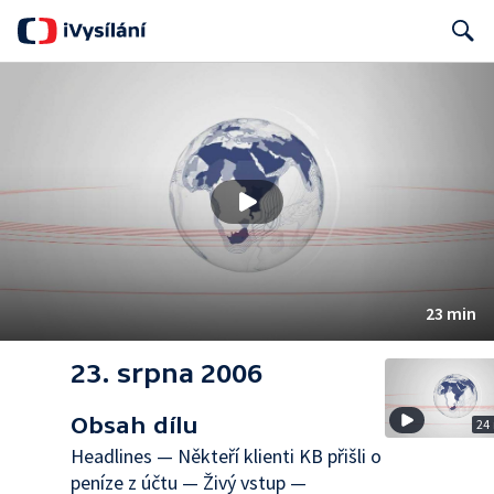
Search
23 min
23. srpna 2006
Obsah dílu
24
Headlines — Někteří klienti KB přišli o
peníze z účtu — Živý vstup —