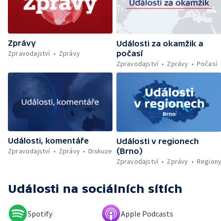
silnic za záchranu života — Další teplotní
rekordy v Česku — Rekordní teplota
naměřená na Moravě — Klimatizace v MHD —
Klimatizace na dětských odděleních
Zprávy
nemocnic — Klimatizace v domácnostech —
Události za okamžik a
Žaloba proti Trumpovým clům — Záchrana
Zpravodajství
Zprávy
počasí
migrantů v Lamanšském průlivu — Čištění
Zpravodajství
Zprávy
Počasí
Karlova mostu — Sběr borůvek v
zakázaných oblastech Šumavy — Investice
do energetické sítě — Hromadný pohřeb v
Gaze — Drahý život v Jižní Koreji — Potopení
indické lodi v Rudém moři — Nedostatek
vody ovlivňuje zdraví ptáků — Natáčení
vánoční pohádky pro neslyšící
Události, komentáře
Události v regionech
Zpravodajství
Zprávy
Diskuze
(Brno)
Zpravodajství
Zprávy
Region
Události
na sociálních sítích
Spotify
Apple Podcasts