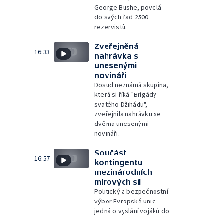
George Bushe, povolá
do svých řad 2500
rezervistů.
Zveřejněná
16:33
nahrávka s
unesenými
novináři
Dosud neznámá skupina,
která si říká "Brigády
svatého Džihádu",
zveřejnila nahrávku se
dvěma unesenými
novináři.
Součást
16:57
kontingentu
mezinárodních
mírových sil
Politický a bezpečnostní
výbor Evropské unie
jedná o vyslání vojáků do