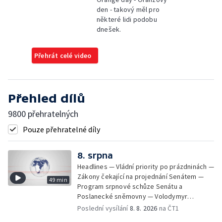
den - takový měl pro
některé lidi podobu
dnešek.
Přehrát celé video
Přehled dílů
9800 přehratelných
Pouze přehratelné díly
8. srpna
Headlines — Vládní priority po prázdninách —
Zákony čekající na projednání Senátem —
49 min
Program srpnové schůze Senátu a
Poslanecké sněmovny — Volodymyr
Zelenskyj jednal poprvé v Bělehradě —
Poslední vysílání
8. 8. 2026
na ČT1
Útoky na lodě v Černém moři — Tresty za