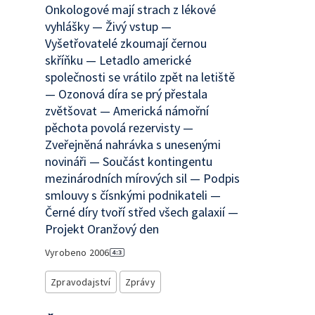
Onkologové mají strach z lékové
vyhlášky — Živý vstup —
Vyšetřovatelé zkoumají černou
skříňku — Letadlo americké
společnosti se vrátilo zpět na letiště
— Ozonová díra se prý přestala
zvětšovat — Americká námořní
pěchota povolá rezervisty —
Zveřejněná nahrávka s unesenými
novináři — Součást kontingentu
mezinárodních mírových sil — Podpis
smlouvy s čísnkými podnikateli —
Černé díry tvoří střed všech galaxií —
Projekt Oranžový den
Vyrobeno
2006
Zpravodajství
Zprávy