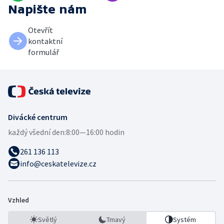
Napište nám
Otevřít
kontaktní
formulář
Divácké centrum
každý všední den:
8:00—16:00 hodin
261 136 113
info@ceskatelevize.cz
Vzhled
Světlý
Tmavý
Systém