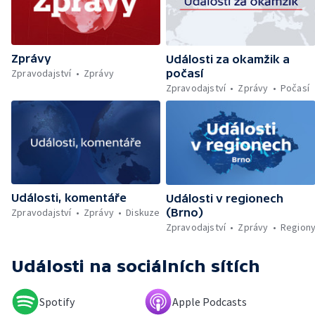
Povinné označování AI obsahu — Sportují
celé Pardubice — Záchrana kulturních
památek — Brasil Fest v Brně
Zprávy
Události za okamžik a
Zpravodajství
Zprávy
počasí
Zpravodajství
Zprávy
Počasí
Události, komentáře
Události v regionech
Zpravodajství
Zprávy
Diskuze
(Brno)
Zpravodajství
Zprávy
Region
Události
na sociálních sítích
Spotify
Apple Podcasts