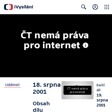
Close
Search
ČT nemá práva 
pro internet
18. srpna
Další
ČT nemá práva
díl
2001
pro internet
19.
srpna
Obsah
2001
dílu