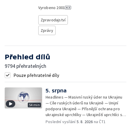
Vyrobeno
2001
Zpravodajství
Zprávy
Přehled dílů
9794 přehratelných
Pouze přehratelné díly
5. srpna
Headlines — Masivní ruský úder na Ukrajinu
— Cíle ruských úderů na Ukrajině — Unijní
54 min
podpora Ukrajině — Přísnější ochrana pro
ukrajinské uprchlíky — Ukrajinští uprchlíci s
dočasnou ochranou v Česku — Uprchlíci s
Poslední vysílání
5. 8. 2026
na ČT1
dočasnou ochranou v ČR — Pátrání na jezeře