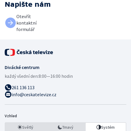
Napište nám
Otevřít
kontaktní
formulář
Divácké centrum
každý všední den:
8:00—16:00 hodin
261 136 113
info@ceskatelevize.cz
Vzhled
Světlý
Tmavý
Systém