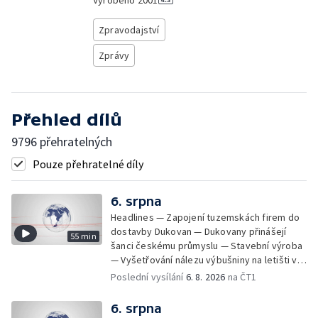
Vyrobeno
2001
Zpravodajství
Zprávy
Přehled dílů
9796 přehratelných
Pouze přehratelné díly
6. srpna
Headlines — Zapojení tuzemskách firem do
dostavby Dukovan — Dukovany přinášejí
55 min
šanci českému průmyslu — Stavební výroba
— Vyšetřování nálezu výbušniny na letišti v
Lipsku — Bourání torza vyhořelé budovy ve
Poslední vysílání
6. 8. 2026
na ČT1
Zlíně — Kritické sucho v Evropě —
Omezování spotřeby vody v Jihlavě — Čistý
6. srpna
zisk bank — Jednání o ukončení bojů na