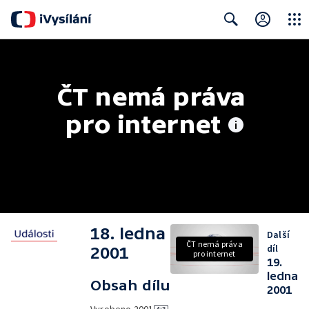
Close
Search
ČT nemá práva 
pro internet
18. ledna
Další
ČT nemá práva
díl
2001
pro internet
19.
ledna
Obsah dílu
2001