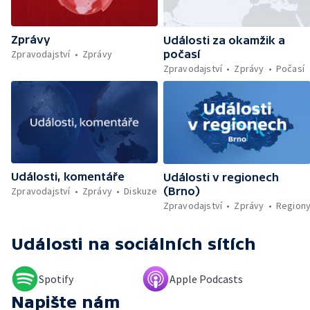
svobodou — Den obětí romského
holocaustu — Sucho a nedostatek vody —
Zprávy
Dopravní komplikace v Ostravě —
Události za okamžik a
Rekonstrukce vily Marty po požáru
Zpravodajství
Zprávy
počasí
Zpravodajství
Zprávy
Počasí
Události, komentáře
Události v regionech
Zpravodajství
Zprávy
Diskuze
(Brno)
Zpravodajství
Zprávy
Region
Události
na sociálních sítích
Spotify
Apple Podcasts
Napište nám