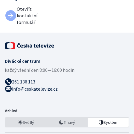
Otevřít
kontaktní
formulář
Divácké centrum
každý všední den:
8:00—16:00 hodin
261 136 113
info@ceskatelevize.cz
Vzhled
Světlý
Tmavý
Systém