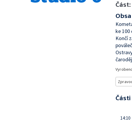
Část:
Obsa
Kometa
ke 100 
Končí z
pováleč
Ostravy
čaroděj
Vyroben
Zpravod
Části
14:10