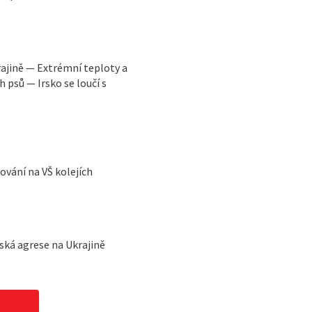
ajině — Extrémní teploty a
 psů — Irsko se loučí s
vání na VŠ kolejích
ská agrese na Ukrajině