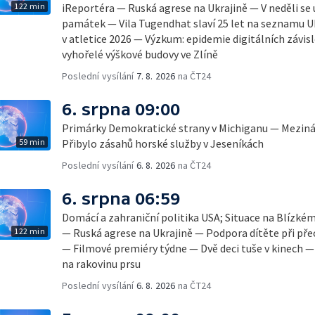
122 min
iReportéra — Ruská agrese na Ukrajině — V neděli se
památek — Vila Tugendhat slaví 25 let na seznamu 
v atletice 2026 — Výzkum: epidemie digitálních závis
vyhořelé výškové budovy ve Zlíně
Poslední vysílání
7. 8. 2026
na ČT24
6. srpna 09:00
Primárky Demokratické strany v Michiganu — Mezinár
59 min
Přibylo zásahů horské služby v Jeseníkách
Poslední vysílání
6. 8. 2026
na ČT24
6. srpna 06:59
Domácí a zahraniční politika USA; Situace na Blízké
122 min
— Ruská agrese na Ukrajině — Podpora dítěte při pře
— Filmové premiéry týdne — Dvě deci tuše v kinech 
na rakovinu prsu
Poslední vysílání
6. 8. 2026
na ČT24