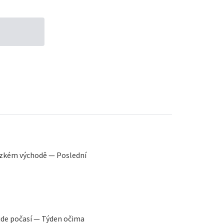
lízkém východě — Poslední
ude počasí — Týden očima