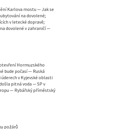
ění Karlova mostu — Jak se
 ubytování na dovolené;
cích v letecké dopravě;
 na dovolené v zahraničí —
vuotevření Hormuzského
ké bude počasí — Ruská
i úderech v Kyjevské oblasti
došla pitná voda — SP v
vropu — Rybářský příměstský
iku požárů