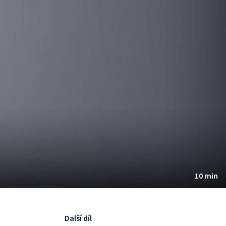
10 min
Další díl