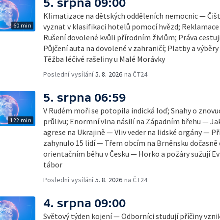
5. srpna 09:00
Klimatizace na dětských odděleních nemocnic — Čišt
60 min
vyznat v klasifikaci hotelů pomocí hvězd; Reklamace
Rušení dovolené kvůli přírodním živlům; Práva cestují
Půjčení auta na dovolené v zahraničí; Platby a výběry
Těžba léčivé rašeliny u Malé Morávky
Poslední vysílání
5. 8. 2026
na ČT24
5. srpna 06:59
V Rudém moři se potopila indická loď; Snahy o zno
122 min
průlivu; Enormní vlna násilí na Západním břehu — Ja
agrese na Ukrajině — Vliv veder na lidské orgány — Př
zahynulo 15 lidí — Třem obcím na Brněnsku dočasně 
orientačním běhu v Česku — Horko a požáry sužují E
tábor
Poslední vysílání
5. 8. 2026
na ČT24
4. srpna 09:00
Světový týden kojení — Odborníci studují příčiny vzn