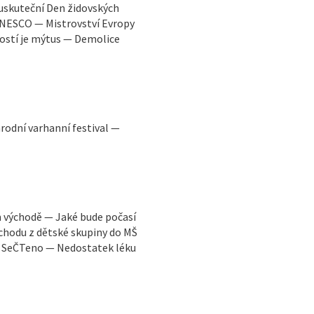
 uskuteční Den židovských
UNESCO — Mistrovství Evropy
lostí je mýtus — Demolice
odní varhanní festival —
m východě — Jaké bude počasí
chodu z dětské skupiny do MŠ
— SeČTeno — Nedostatek léku