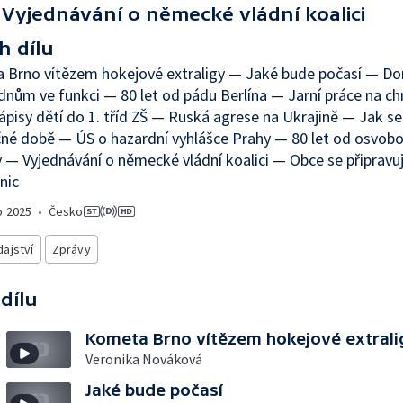
Vyjednávání o německé vládní koalici
h dílu
 Brno vítězem hokejové extraligy — Jaké bude počasí — D
dnům ve funkci — 80 let od pádu Berlína — Jarní práce na c
ápisy dětí do 1. tříd ZŠ — Ruská agrese na Ukrajině — Jak se 
né době — ÚS o hazardní vyhlášce Prahy — 80 let od osvobo
 — Vyjednávání o německé vládní koalici — Obce se připravují
nic
o
2025
•
Česko
ajství
Zprávy
 dílu
Kometa Brno vítězem hokejové extrali
Veronika Nováková
Jaké bude počasí