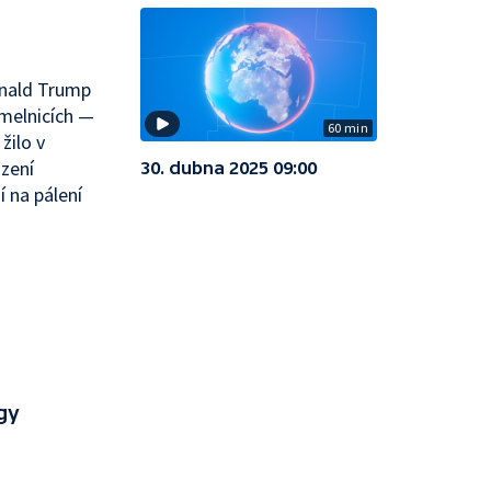
onald Trump
hmelnicích —
60 min
žilo v
zení
30. dubna 2025 09:00
 na pálení
gy