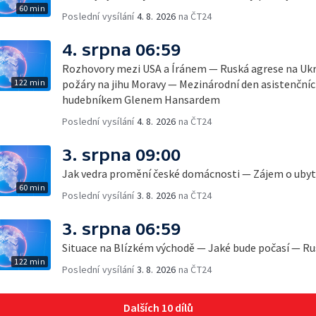
60 min
Poslední vysílání
4. 8. 2026
na ČT24
4. srpna 06:59
Rozhovory mezi USA a Íránem — Ruská agrese na Ukr
122 min
požáry na jihu Moravy — Mezinárodní den asistenčních
hudebníkem Glenem Hansardem
Poslední vysílání
4. 8. 2026
na ČT24
3. srpna 09:00
Jak vedra promění české domácnosti — Zájem o ubyto
60 min
Poslední vysílání
3. 8. 2026
na ČT24
3. srpna 06:59
Situace na Blízkém východě — Jaké bude počasí — Ru
122 min
Poslední vysílání
3. 8. 2026
na ČT24
Dalších 10 dílů