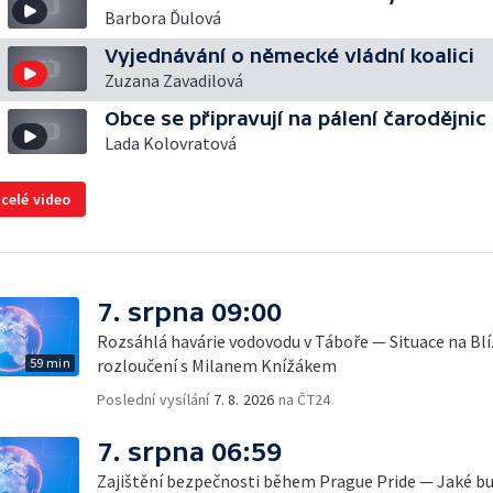
Barbora Ďulová
Vyjednávání o německé vládní koalici
Zuzana Zavadilová
Obce se připravují na pálení čarodějnic
Lada Kolovratová
 celé video
7. srpna 09:00
Rozsáhlá havárie vodovodu v Táboře — Situace na B
59 min
rozloučení s Milanem Knížákem
Poslední vysílání
7. 8. 2026
na ČT24
7. srpna 06:59
Zajištění bezpečnosti během Prague Pride — Jaké b