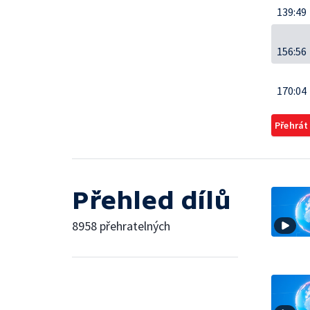
139:49
156:56
170:04
Přehrát
Přehled dílů
8958 přehratelných