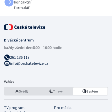
kontaktní
formulář
Divácké centrum
každý všední den:
8:00—16:00 hodin
261 136 113
info@ceskatelevize.cz
Vzhled
Světlý
Tmavý
Systém
TV program
Pro média