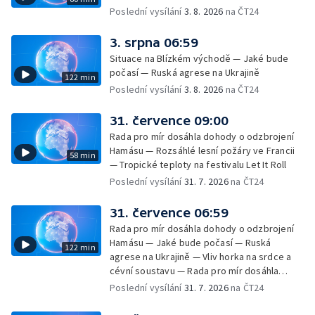
Poslední vysílání
3. 8. 2026
na ČT24
3. srpna 06:59
Situace na Blízkém východě — Jaké bude
počasí — Ruská agrese na Ukrajině
122 min
Poslední vysílání
3. 8. 2026
na ČT24
31. července 09:00
Rada pro mír dosáhla dohody o odzbrojení
Hamásu — Rozsáhlé lesní požáry ve Francii
58 min
— Tropické teploty na festivalu Let It Roll
Poslední vysílání
31. 7. 2026
na ČT24
31. července 06:59
Rada pro mír dosáhla dohody o odzbrojení
Hamásu — Jaké bude počasí — Ruská
122 min
agrese na Ukrajině — Vliv horka na srdce a
cévní soustavu — Rada pro mír dosáhla
dohody o odzbrojení Hamásu — Dokument
Poslední vysílání
31. 7. 2026
na ČT24
Veřejný prostor Františka Skály — V srpnu
začíná výplata superdávky — Tropické