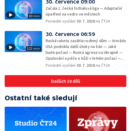
30. července 09:00
teploty zatěžují i volně žijící zvířata
Začala 1. česká fotbalová liga — Adaptační
opatření na vedro ve městech
60 min
Poslední vysílání
30. 7. 2026
na ČT24
30. července 06:59
Ruská raketa zasáhla rodinný dům — Armáda
USA podnikla další útoky na Írán — Jaké
122 min
bude počasí — Ruská agrese na Ukrajině —
Opalování a péče o kůži v letním počasí —
Filmové premiéry — Komedie Dovolená v
Poslední vysílání
30. 7. 2026
na ČT24
Českém ráji v kinech — SeČTeno — Vliv horka
na chování řidičů
Dalších 10 dílů
Ostatní také sledují