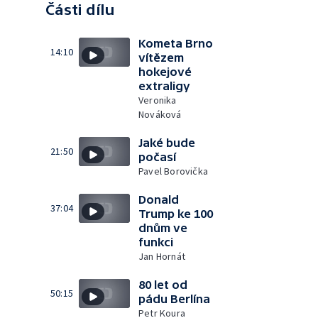
Části dílu
Kometa Brno
14:10
vítězem
hokejové
extraligy
Veronika
Nováková
Jaké bude
21:50
počasí
Pavel Borovička
Donald
37:04
Trump ke 100
dnům ve
funkci
Jan Hornát
80 let od
50:15
pádu Berlína
Petr Koura