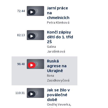
Jarní práce
72:44
na
chmelnicích
Petra Klimková
Končí zápisy
82:13
dětí do 1. tříd
ZŠ
Galina
Jarolímková
Ruská
96:48
agrese na
Ukrajině
Ilona
Zasidkovyčová
Jak se žilo v
110:31
poválečné
době
Ondřej Veverka,