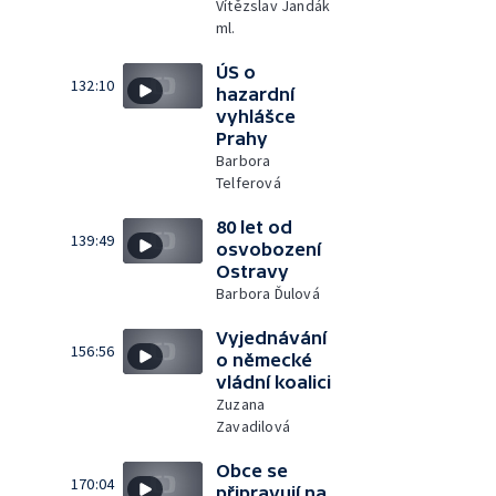
Vítězslav Jandák
ml.
ÚS o
132:10
hazardní
vyhlášce
Prahy
Barbora
Telferová
80 let od
139:49
osvobození
Ostravy
Barbora Ďulová
Vyjednávání
156:56
o německé
vládní koalici
Zuzana
Zavadilová
Obce se
170:04
připravují na