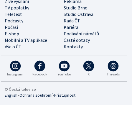
Živé vysílání
Reklama
TV poplatky
Studio Brno
Teletext
Studio Ostrava
Podcasty
Rada ČT
Počasí
Kariéra
E-shop
Podávání námětů
Mobilní a TV aplikace
Časté dotazy
Vše o ČT
Kontakty
Instagram
Facebook
YouTube
X
Threads
© Česká televize
•
•
English
Ochrana soukromí
Přístupnost