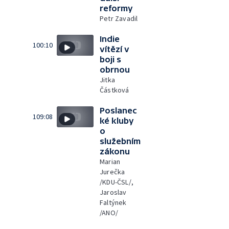
reformy
Petr Zavadil
Indie
100:10
vítězí v
boji s
obrnou
Jitka
Částková
Poslanec
109:08
ké kluby
o
služebním
zákonu
Marian
Jurečka
/KDU-ČSL/,
Jaroslav
Faltýnek
/ANO/