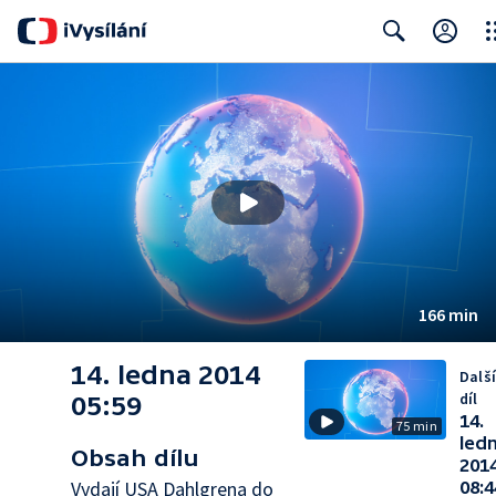
Clo
Search
166 min
14. ledna 2014
Další
díl
05:59
14.
75 min
led
Obsah dílu
201
Vydají USA Dahlgrena do
08:4