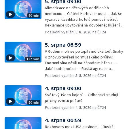
5. srpna 09:00
Klimatizace na dětských odděleních
nemocnic — Čištění Karlova mostu — Jak se
60 min
vyznat v klasifikaci hotelů pomocí hvězd;
Reklamace ubytování na dovolené; Rušení
dovolené kvůli přírodním živlům; Práva
Poslední vysílání
5. 8. 2026
na ČT24
cestujících v letecké dopravě; Půjčení auta
na dovolené v zahraničí; Platby a výběry na
5. srpna 06:59
dovolené v zahraničí — Těžba léčivé rašeliny
V Rudém moři se potopila indická loď; Snahy
u Malé Morávky
o znovuotevření Hormuzského průlivu;
122 min
Enormní vlna násilí na Západním břehu —
Jaké bude počasí — Ruská agrese na
Ukrajině — Vliv veder na lidské orgány — Při
Poslední vysílání
5. 8. 2026
na ČT24
úderech v Kyjevské oblasti zahynulo 15 lidí
— Třem obcím na Brněnsku dočasně došla
4. srpna 09:00
pitná voda — SP v orientačním běhu v Česku
Světový týden kojení — Odborníci studují
— Horko a požáry sužují Evropu — Rybářský
příčiny vzniku požárů
60 min
příměstský tábor
Poslední vysílání
4. 8. 2026
na ČT24
4. srpna 06:59
Rozhovory mezi USA a Íránem — Ruská