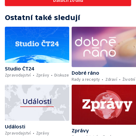
Dalších 10 dílů
Ostatní také sledují
Studio ČT24
Dobré ráno
Zpravodajství
Zprávy
Diskuze
Rady a recepty
Zdraví
Životní
Události
Zprávy
Zpravodajství
Zprávy