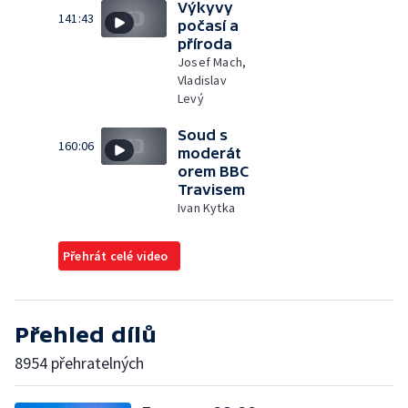
Výkyvy
141:43
počasí a
příroda
Josef Mach,
Vladislav
Levý
Soud s
160:06
moderát
orem BBC
Travisem
Ivan Kytka
Přehrát celé video
Přehled dílů
8954 přehratelných