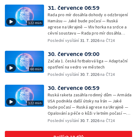
31. července 06:59
Rada pro mír dosáhla dohody o odzbrojení
Hamásu — Jaké bude počasí — Ruská
122 min
agrese na Ukrajině — Vliv horka na srdce a
cévní soustavu — Rada pro mír dosáhla
dohody o odzbrojení Hamásu — Dokument
Poslední vysílání
31. 7. 2026
na ČT24
Veřejný prostor Františka Skály — V srpnu
začíná výplata superdávky — Tropické
30. července 09:00
teploty zatěžují i volně žijící zvířata
Začala 1. česká fotbalová liga — Adaptační
opatření na vedro ve městech
60 min
Poslední vysílání
30. 7. 2026
na ČT24
30. července 06:59
Ruská raketa zasáhla rodinný dům — Armáda
USA podnikla další útoky na Írán — Jaké
122 min
bude počasí — Ruská agrese na Ukrajině —
Opalování a péče o kůži v letním počasí —
Filmové premiéry — Komedie Dovolená v
Poslední vysílání
30. 7. 2026
na ČT24
Českém ráji v kinech — SeČTeno — Vliv horka
na chování řidičů