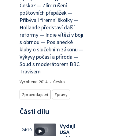
Česka? — Zlín: rušení
poštovních přepážek —
Přibývají firemní školky —
Hollande představí další
reformy — Indie vítězí v boji
s obrnou — Poslanecké
kluby o služebním zákonu —
Výkyvy počasí a příroda —
Soud s moderátorem BBC
Travisem
Vyrobeno
2014
•
Česko
Zpravodajství
Zprávy
Části dílu
Vydají
24:10
USA