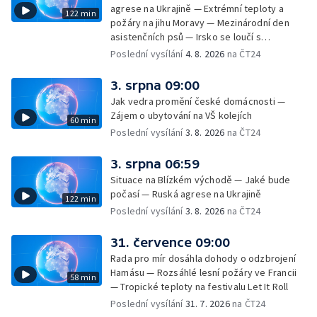
agrese na Ukrajině — Extrémní teploty a
122 min
požáry na jihu Moravy — Mezinárodní den
asistenčních psů — Irsko se loučí s
hudebníkem Glenem Hansardem
Poslední vysílání
4. 8. 2026
na ČT24
3. srpna 09:00
Jak vedra promění české domácnosti —
Zájem o ubytování na VŠ kolejích
60 min
Poslední vysílání
3. 8. 2026
na ČT24
3. srpna 06:59
Situace na Blízkém východě — Jaké bude
počasí — Ruská agrese na Ukrajině
122 min
Poslední vysílání
3. 8. 2026
na ČT24
31. července 09:00
Rada pro mír dosáhla dohody o odzbrojení
Hamásu — Rozsáhlé lesní požáry ve Francii
58 min
— Tropické teploty na festivalu Let It Roll
Poslední vysílání
31. 7. 2026
na ČT24