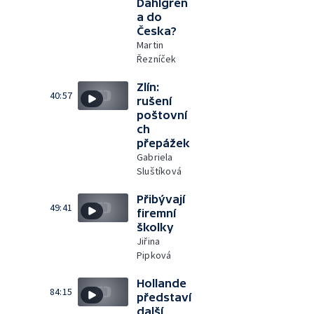
Dahlgren
a do
Česka?
Martin
Řezníček
Zlín:
40:57
rušení
poštovní
ch
přepážek
Gabriela
Sluštíková
Přibývají
49:41
firemní
školky
Jiřina
Pipková
Hollande
84:15
představí
další