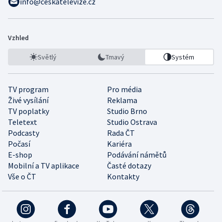
info@ceskatelevize.cz
Vzhled
Světlý
Tmavý
Systém
TV program
Pro média
Živé vysílání
Reklama
TV poplatky
Studio Brno
Teletext
Studio Ostrava
Podcasty
Rada ČT
Počasí
Kariéra
E-shop
Podávání námětů
Mobilní a TV aplikace
Časté dotazy
Vše o ČT
Kontakty