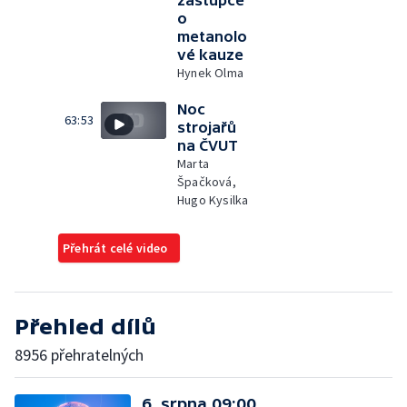
zástupce
o
metanolo
vé kauze
Hynek Olma
Noc
63:53
strojařů
na ČVUT
Marta
Špačková,
Hugo Kysilka
Přehrát celé video
Přehled dílů
8956 přehratelných
6. srpna 09:00