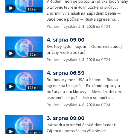
V Rudém moři se potopila indická loď; Snahy
u Malé Morávky
o znovuotevření Hormuzského průlivu;
122 min
Enormní vlna násilí na Západním břehu —
Jaké bude počasí — Ruská agrese na
Ukrajině — Vliv veder na lidské orgány — Při
Poslední vysílání
5. 8. 2026
na ČT24
úderech v Kyjevské oblasti zahynulo 15 lidí
— Třem obcím na Brněnsku dočasně došla
4. srpna 09:00
pitná voda — SP v orientačním běhu v Česku
Světový týden kojení — Odborníci studují
— Horko a požáry sužují Evropu — Rybářský
příčiny vzniku požárů
60 min
příměstský tábor
Poslední vysílání
4. 8. 2026
na ČT24
4. srpna 06:59
Rozhovory mezi USA a Íránem — Ruská
agrese na Ukrajině — Extrémní teploty a
122 min
požáry na jihu Moravy — Mezinárodní den
asistenčních psů — Irsko se loučí s
hudebníkem Glenem Hansardem
Poslední vysílání
4. 8. 2026
na ČT24
3. srpna 09:00
Jak vedra promění české domácnosti —
Zájem o ubytování na VŠ kolejích
60 min