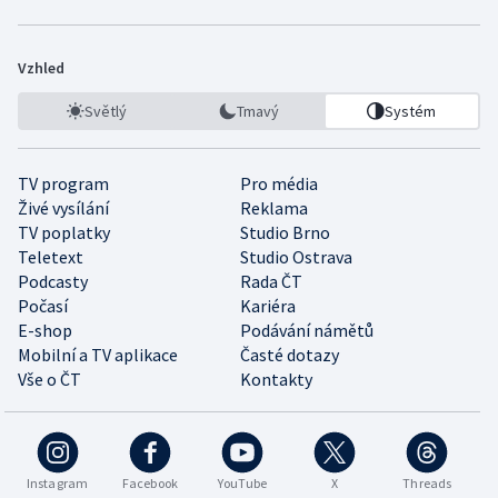
Vzhled
Světlý
Tmavý
Systém
TV program
Pro média
Živé vysílání
Reklama
TV poplatky
Studio Brno
Teletext
Studio Ostrava
Podcasty
Rada ČT
Počasí
Kariéra
E-shop
Podávání námětů
Mobilní a TV aplikace
Časté dotazy
Vše o ČT
Kontakty
Instagram
Facebook
YouTube
X
Threads