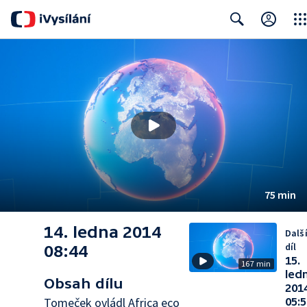
Clos
Search
75 min
14. ledna 2014
Dalš
díl
08:44
15.
167 min
led
Obsah dílu
201
Tomeček ovládl Africa eco
05:5