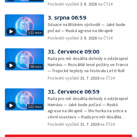
Poslední vysílání
3. 8. 2026
na ČT24
3. srpna 06:59
Situace na Blízkém východě — Jaké bude
počasí — Ruská agrese na Ukrajině
122 min
Poslední vysílání
3. 8. 2026
na ČT24
31. července 09:00
Rada pro mír dosáhla dohody o odzbrojení
Hamásu — Rozsáhlé lesní požáry ve Francii
58 min
— Tropické teploty na festivalu Let It Roll
Poslední vysílání
31. 7. 2026
na ČT24
31. července 06:59
Rada pro mír dosáhla dohody o odzbrojení
Hamásu — Jaké bude počasí — Ruská
122 min
agrese na Ukrajině — Vliv horka na srdce a
cévní soustavu — Rada pro mír dosáhla
dohody o odzbrojení Hamásu — Dokument
Poslední vysílání
31. 7. 2026
na ČT24
Veřejný prostor Františka Skály — V srpnu
začíná výplata superdávky — Tropické