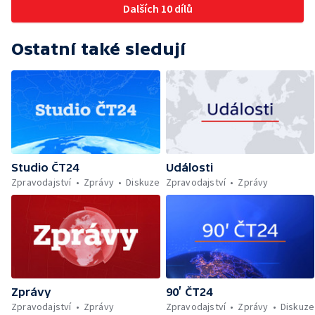
Dalších 10 dílů
teploty zatěžují i volně žijící zvířata
Ostatní také sledují
Studio ČT24
Události
Zpravodajství
Zprávy
Diskuze
Zpravodajství
Zprávy
Zprávy
90’ ČT24
Zpravodajství
Zprávy
Zpravodajství
Zprávy
Diskuze