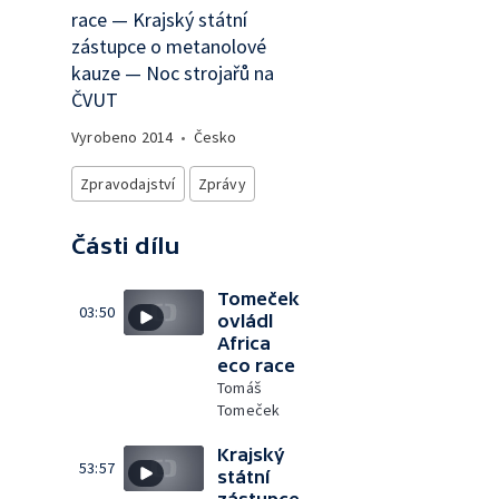
race — Krajský státní
zástupce o metanolové
kauze — Noc strojařů na
ČVUT
Vyrobeno
2014
•
Česko
Zpravodajství
Zprávy
Části dílu
Tomeček
03:50
ovládl
Africa
eco race
Tomáš
Tomeček
Krajský
53:57
státní