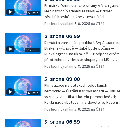
Primárky Demokratické strany v Michiganu —
Mezinárodní varhanní festival — Přibylo
59 min
zásahů horské služby v Jeseníkách
Poslední vysílání
6. 8. 2026
na ČT24
6. srpna 06:59
Domácí a zahraniční politika USA; Situace na
Blízkém východě — Jaké bude počasí —
122 min
Ruská agrese na Ukrajině — Podpora dítěte
při přechodu z dětské skupiny do MŠ —
Filmové premiéry týdne — Dvě deci tuše v
Poslední vysílání
6. 8. 2026
na ČT24
kinech — SeČTeno — Nedostatek léku na
rakovinu prsu
5. srpna 09:00
Klimatizace na dětských odděleních
nemocnic — Čištění Karlova mostu — Jak se
60 min
vyznat v klasifikaci hotelů pomocí hvězd;
Reklamace ubytování na dovolené; Rušení
dovolené kvůli přírodním živlům; Práva
Poslední vysílání
5. 8. 2026
na ČT24
cestujících v letecké dopravě; Půjčení auta
na dovolené v zahraničí; Platby a výběry na
5. srpna 06:59
dovolené v zahraničí — Těžba léčivé rašeliny