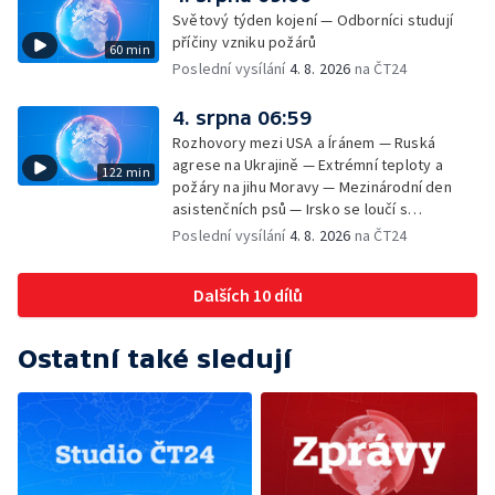
pitná voda — SP v orientačním běhu v Česku
Světový týden kojení — Odborníci studují
— Horko a požáry sužují Evropu — Rybářský
příčiny vzniku požárů
60 min
příměstský tábor
Poslední vysílání
4. 8. 2026
na ČT24
4. srpna 06:59
Rozhovory mezi USA a Íránem — Ruská
agrese na Ukrajině — Extrémní teploty a
122 min
požáry na jihu Moravy — Mezinárodní den
asistenčních psů — Irsko se loučí s
hudebníkem Glenem Hansardem
Poslední vysílání
4. 8. 2026
na ČT24
Dalších 10 dílů
Ostatní také sledují