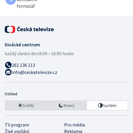
formulář
Divácké centrum
každý všední den:
8:00—16:00 hodin
261 136 113
info@ceskatelevize.cz
Vzhled
Světlý
Tmavý
Systém
TV program
Pro média
Živé vysílání
Reklama