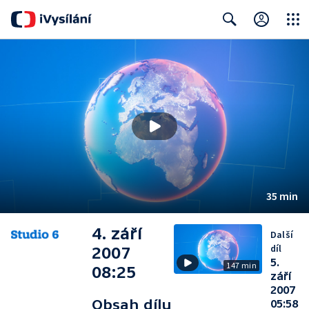
Close
Search
35 min
4. září
Další
díl
2007
5.
147 min
08:25
září
2007
Obsah dílu
05:58