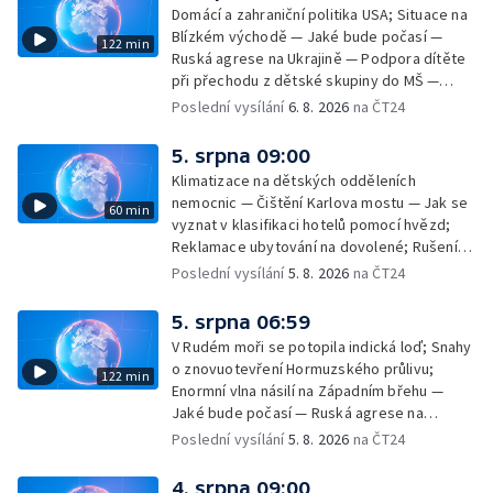
Domácí a zahraniční politika USA; Situace na
Blízkém východě — Jaké bude počasí —
122 min
Ruská agrese na Ukrajině — Podpora dítěte
při přechodu z dětské skupiny do MŠ —
Filmové premiéry týdne — Dvě deci tuše v
Poslední vysílání
6. 8. 2026
na ČT24
kinech — SeČTeno — Nedostatek léku na
rakovinu prsu
5. srpna 09:00
Klimatizace na dětských odděleních
nemocnic — Čištění Karlova mostu — Jak se
60 min
vyznat v klasifikaci hotelů pomocí hvězd;
Reklamace ubytování na dovolené; Rušení
dovolené kvůli přírodním živlům; Práva
Poslední vysílání
5. 8. 2026
na ČT24
cestujících v letecké dopravě; Půjčení auta
na dovolené v zahraničí; Platby a výběry na
5. srpna 06:59
dovolené v zahraničí — Těžba léčivé rašeliny
V Rudém moři se potopila indická loď; Snahy
u Malé Morávky
o znovuotevření Hormuzského průlivu;
122 min
Enormní vlna násilí na Západním břehu —
Jaké bude počasí — Ruská agrese na
Ukrajině — Vliv veder na lidské orgány — Při
Poslední vysílání
5. 8. 2026
na ČT24
úderech v Kyjevské oblasti zahynulo 15 lidí
— Třem obcím na Brněnsku dočasně došla
4. srpna 09:00