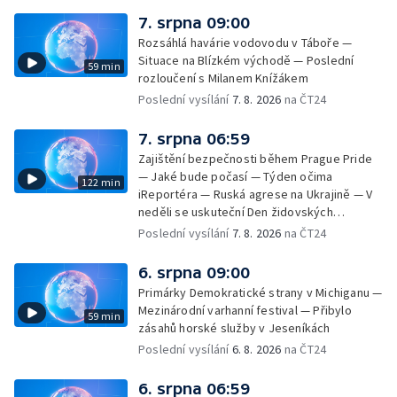
7. srpna 09:00
Rozsáhlá havárie vodovodu v Táboře —
Situace na Blízkém východě — Poslední
59 min
rozloučení s Milanem Knížákem
Poslední vysílání
7. 8. 2026
na ČT24
7. srpna 06:59
Zajištění bezpečnosti během Prague Pride
— Jaké bude počasí — Týden očima
122 min
iReportéra — Ruská agrese na Ukrajině — V
neděli se uskuteční Den židovských
památek — Vila Tugendhat slaví 25 let na
Poslední vysílání
7. 8. 2026
na ČT24
seznamu UNESCO — Mistrovství Evropy v
atletice 2026 — Výzkum: epidemie digitálních
6. srpna 09:00
závislostí je mýtus — Demolice vyhořelé
Primárky Demokratické strany v Michiganu —
výškové budovy ve Zlíně
Mezinárodní varhanní festival — Přibylo
59 min
zásahů horské služby v Jeseníkách
Poslední vysílání
6. 8. 2026
na ČT24
6. srpna 06:59