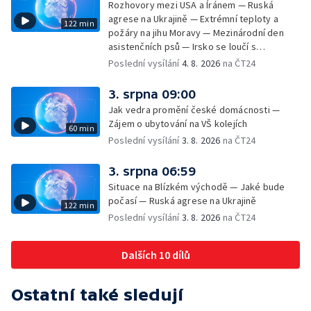
Rozhovory mezi USA a Íránem — Ruská
agrese na Ukrajině — Extrémní teploty a
122 min
požáry na jihu Moravy — Mezinárodní den
asistenčních psů — Irsko se loučí s
hudebníkem Glenem Hansardem
Poslední vysílání
4. 8. 2026
na ČT24
3. srpna 09:00
Jak vedra promění české domácnosti —
Zájem o ubytování na VŠ kolejích
60 min
Poslední vysílání
3. 8. 2026
na ČT24
3. srpna 06:59
Situace na Blízkém východě — Jaké bude
počasí — Ruská agrese na Ukrajině
122 min
Poslední vysílání
3. 8. 2026
na ČT24
Dalších 10 dílů
Ostatní také sledují