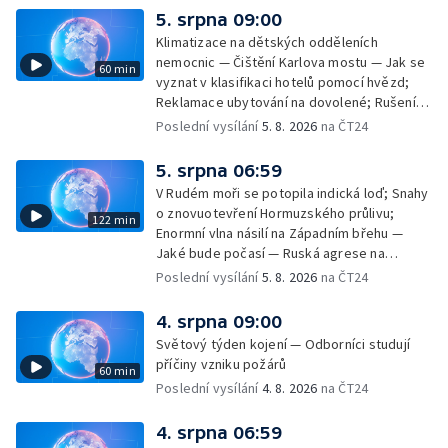
rakovinu prsu
5. srpna 09:00
Klimatizace na dětských odděleních
nemocnic — Čištění Karlova mostu — Jak se
60 min
vyznat v klasifikaci hotelů pomocí hvězd;
Reklamace ubytování na dovolené; Rušení
dovolené kvůli přírodním živlům; Práva
Poslední vysílání
5. 8. 2026
na ČT24
cestujících v letecké dopravě; Půjčení auta
na dovolené v zahraničí; Platby a výběry na
5. srpna 06:59
dovolené v zahraničí — Těžba léčivé rašeliny
V Rudém moři se potopila indická loď; Snahy
u Malé Morávky
o znovuotevření Hormuzského průlivu;
122 min
Enormní vlna násilí na Západním břehu —
Jaké bude počasí — Ruská agrese na
Ukrajině — Vliv veder na lidské orgány — Při
Poslední vysílání
5. 8. 2026
na ČT24
úderech v Kyjevské oblasti zahynulo 15 lidí
— Třem obcím na Brněnsku dočasně došla
4. srpna 09:00
pitná voda — SP v orientačním běhu v Česku
Světový týden kojení — Odborníci studují
— Horko a požáry sužují Evropu — Rybářský
příčiny vzniku požárů
60 min
příměstský tábor
Poslední vysílání
4. 8. 2026
na ČT24
4. srpna 06:59