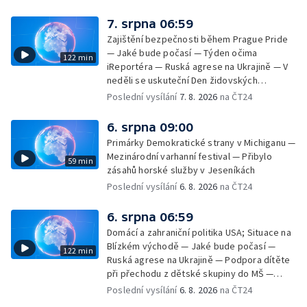
7. srpna 06:59
Zajištění bezpečnosti během Prague Pride
— Jaké bude počasí — Týden očima
122 min
iReportéra — Ruská agrese na Ukrajině — V
neděli se uskuteční Den židovských
památek — Vila Tugendhat slaví 25 let na
Poslední vysílání
7. 8. 2026
na ČT24
seznamu UNESCO — Mistrovství Evropy v
atletice 2026 — Výzkum: epidemie digitálních
6. srpna 09:00
závislostí je mýtus — Demolice vyhořelé
Primárky Demokratické strany v Michiganu —
výškové budovy ve Zlíně
Mezinárodní varhanní festival — Přibylo
59 min
zásahů horské služby v Jeseníkách
Poslední vysílání
6. 8. 2026
na ČT24
6. srpna 06:59
Domácí a zahraniční politika USA; Situace na
Blízkém východě — Jaké bude počasí —
122 min
Ruská agrese na Ukrajině — Podpora dítěte
při přechodu z dětské skupiny do MŠ —
Filmové premiéry týdne — Dvě deci tuše v
Poslední vysílání
6. 8. 2026
na ČT24
kinech — SeČTeno — Nedostatek léku na