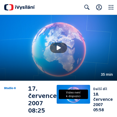
Close
Search
35 min
17.
Další díl
Video není
18.
července
k dispozici
července
2007
2007
08:25
05:58