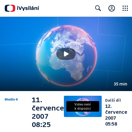
Close
Search
35 min
11.
Další díl
Video není
12.
července
k dispozici
července
2007
2007
08:25
05:58