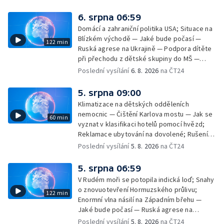
6. srpna 06:59
Domácí a zahraniční politika USA; Situace na
Blízkém východě — Jaké bude počasí —
122 min
Ruská agrese na Ukrajině — Podpora dítěte
při přechodu z dětské skupiny do MŠ —
Filmové premiéry týdne — Dvě deci tuše v
Poslední vysílání
6. 8. 2026
na ČT24
kinech — SeČTeno — Nedostatek léku na
rakovinu prsu
5. srpna 09:00
Klimatizace na dětských odděleních
nemocnic — Čištění Karlova mostu — Jak se
60 min
vyznat v klasifikaci hotelů pomocí hvězd;
Reklamace ubytování na dovolené; Rušení
dovolené kvůli přírodním živlům; Práva
Poslední vysílání
5. 8. 2026
na ČT24
cestujících v letecké dopravě; Půjčení auta
na dovolené v zahraničí; Platby a výběry na
5. srpna 06:59
dovolené v zahraničí — Těžba léčivé rašeliny
V Rudém moři se potopila indická loď; Snahy
u Malé Morávky
o znovuotevření Hormuzského průlivu;
122 min
Enormní vlna násilí na Západním břehu —
Jaké bude počasí — Ruská agrese na
Ukrajině — Vliv veder na lidské orgány — Při
Poslední vysílání
5. 8. 2026
na ČT24