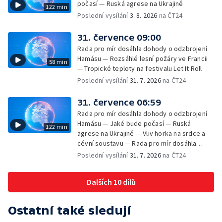
počasí — Ruská agrese na Ukrajině
122 min
Poslední vysílání
3. 8. 2026
na ČT24
31. července 09:00
Rada pro mír dosáhla dohody o odzbrojení
Hamásu — Rozsáhlé lesní požáry ve Francii
58 min
— Tropické teploty na festivalu Let It Roll
Poslední vysílání
31. 7. 2026
na ČT24
31. července 06:59
Rada pro mír dosáhla dohody o odzbrojení
Hamásu — Jaké bude počasí — Ruská
122 min
agrese na Ukrajině — Vliv horka na srdce a
cévní soustavu — Rada pro mír dosáhla
dohody o odzbrojení Hamásu — Dokument
Poslední vysílání
31. 7. 2026
na ČT24
Veřejný prostor Františka Skály — V srpnu
začíná výplata superdávky — Tropické
Dalších 10 dílů
teploty zatěžují i volně žijící zvířata
Ostatní také sledují