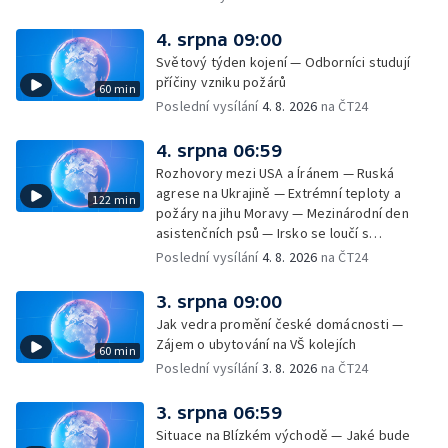
úderech v Kyjevské oblasti zahynulo 15 lidí
— Třem obcím na Brněnsku dočasně došla
4. srpna 09:00
pitná voda — SP v orientačním běhu v Česku
Světový týden kojení — Odborníci studují
— Horko a požáry sužují Evropu — Rybářský
příčiny vzniku požárů
60 min
příměstský tábor
Poslední vysílání
4. 8. 2026
na ČT24
4. srpna 06:59
Rozhovory mezi USA a Íránem — Ruská
agrese na Ukrajině — Extrémní teploty a
122 min
požáry na jihu Moravy — Mezinárodní den
asistenčních psů — Irsko se loučí s
hudebníkem Glenem Hansardem
Poslední vysílání
4. 8. 2026
na ČT24
3. srpna 09:00
Jak vedra promění české domácnosti —
Zájem o ubytování na VŠ kolejích
60 min
Poslední vysílání
3. 8. 2026
na ČT24
3. srpna 06:59
Situace na Blízkém východě — Jaké bude