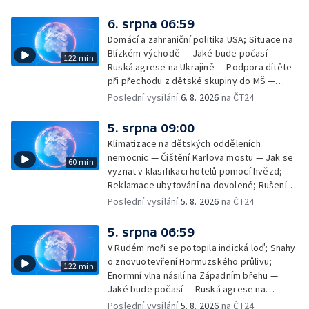
6. srpna 06:59
Domácí a zahraniční politika USA; Situace na
Blízkém východě — Jaké bude počasí —
122 min
Ruská agrese na Ukrajině — Podpora dítěte
při přechodu z dětské skupiny do MŠ —
Filmové premiéry týdne — Dvě deci tuše v
Poslední vysílání
6. 8. 2026
na ČT24
kinech — SeČTeno — Nedostatek léku na
rakovinu prsu
5. srpna 09:00
Klimatizace na dětských odděleních
nemocnic — Čištění Karlova mostu — Jak se
60 min
vyznat v klasifikaci hotelů pomocí hvězd;
Reklamace ubytování na dovolené; Rušení
dovolené kvůli přírodním živlům; Práva
Poslední vysílání
5. 8. 2026
na ČT24
cestujících v letecké dopravě; Půjčení auta
na dovolené v zahraničí; Platby a výběry na
5. srpna 06:59
dovolené v zahraničí — Těžba léčivé rašeliny
V Rudém moři se potopila indická loď; Snahy
u Malé Morávky
o znovuotevření Hormuzského průlivu;
122 min
Enormní vlna násilí na Západním břehu —
Jaké bude počasí — Ruská agrese na
Ukrajině — Vliv veder na lidské orgány — Při
Poslední vysílání
5. 8. 2026
na ČT24