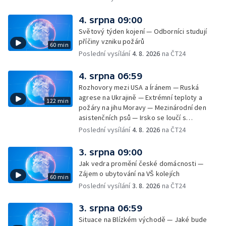
úderech v Kyjevské oblasti zahynulo 15 lidí
— Třem obcím na Brněnsku dočasně došla
4. srpna 09:00
pitná voda — SP v orientačním běhu v Česku
Světový týden kojení — Odborníci studují
— Horko a požáry sužují Evropu — Rybářský
příčiny vzniku požárů
60 min
příměstský tábor
Poslední vysílání
4. 8. 2026
na ČT24
4. srpna 06:59
Rozhovory mezi USA a Íránem — Ruská
agrese na Ukrajině — Extrémní teploty a
122 min
požáry na jihu Moravy — Mezinárodní den
asistenčních psů — Irsko se loučí s
hudebníkem Glenem Hansardem
Poslední vysílání
4. 8. 2026
na ČT24
3. srpna 09:00
Jak vedra promění české domácnosti —
Zájem o ubytování na VŠ kolejích
60 min
Poslední vysílání
3. 8. 2026
na ČT24
3. srpna 06:59
Situace na Blízkém východě — Jaké bude