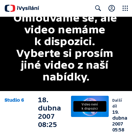
Omlouváme se, ale 
Close
Search
video nemáme 
k dispozici. 
Vyberte si prosím 
jiné video z naší 
nabídky.
18.
Další
Video není
díl
dubna
k dispozici
19.
2007
dubna
08:25
2007
05:58