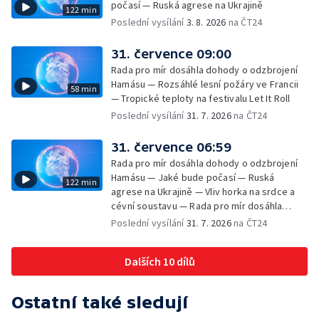
počasí — Ruská agrese na Ukrajině
122 min
Poslední vysílání
3. 8. 2026
na ČT24
31. července 09:00
Rada pro mír dosáhla dohody o odzbrojení
Hamásu — Rozsáhlé lesní požáry ve Francii
58 min
— Tropické teploty na festivalu Let It Roll
Poslední vysílání
31. 7. 2026
na ČT24
31. července 06:59
Rada pro mír dosáhla dohody o odzbrojení
Hamásu — Jaké bude počasí — Ruská
122 min
agrese na Ukrajině — Vliv horka na srdce a
cévní soustavu — Rada pro mír dosáhla
dohody o odzbrojení Hamásu — Dokument
Poslední vysílání
31. 7. 2026
na ČT24
Veřejný prostor Františka Skály — V srpnu
začíná výplata superdávky — Tropické
Dalších 10 dílů
teploty zatěžují i volně žijící zvířata
Ostatní také sledují