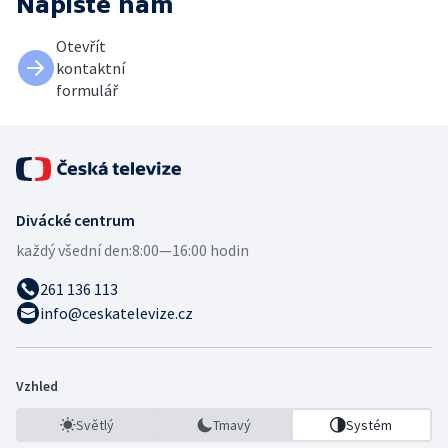
Napište nám
Otevřít
kontaktní
formulář
Divácké centrum
každý všední den:
8:00—16:00 hodin
261 136 113
info@ceskatelevize.cz
Vzhled
Světlý
Tmavý
Systém