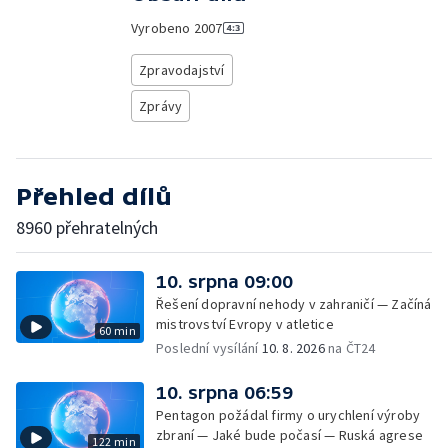
Vyrobeno
2007
Zpravodajství
Zprávy
Přehled dílů
8960 přehratelných
10. srpna 09:00
Řešení dopravní nehody v zahraničí — Začíná
mistrovství Evropy v atletice
60 min
Poslední vysílání
10. 8. 2026
na ČT24
10. srpna 06:59
Pentagon požádal firmy o urychlení výroby
zbraní — Jaké bude počasí — Ruská agrese
122 min