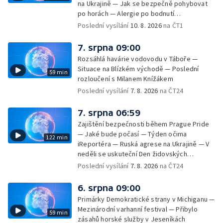
na Ukrajině — Jak se bezpečně pohybovat
po horách — Alergie po bodnutí
přemnoženými vosami — Čísla za
Poslední vysílání
10. 8. 2026
na ČT1
nezaměstnanost a sezónní práce —
Nedostatek dárců krve v létě — Jací jsou
7. srpna 09:00
Češi plavci
Rozsáhlá havárie vodovodu v Táboře —
Situace na Blízkém východě — Poslední
59 min
rozloučení s Milanem Knížákem
Poslední vysílání
7. 8. 2026
na ČT24
7. srpna 06:59
Zajištění bezpečnosti během Prague Pride
— Jaké bude počasí — Týden očima
122 min
iReportéra — Ruská agrese na Ukrajině — V
neděli se uskuteční Den židovských
památek — Vila Tugendhat slaví 25 let na
Poslední vysílání
7. 8. 2026
na ČT24
seznamu UNESCO — Mistrovství Evropy v
atletice 2026 — Výzkum: epidemie digitálních
6. srpna 09:00
závislostí je mýtus — Demolice vyhořelé
Primárky Demokratické strany v Michiganu —
výškové budovy ve Zlíně
Mezinárodní varhanní festival — Přibylo
59 min
zásahů horské služby v Jeseníkách