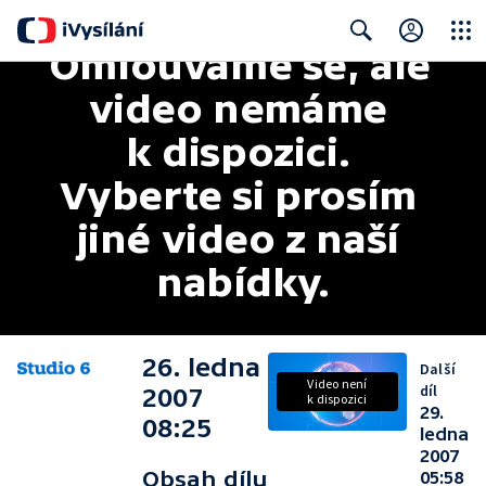
Omlouváme se, ale 
Close
Search
video nemáme 
k dispozici. 
Vyberte si prosím 
jiné video z naší 
nabídky.
26. ledna
Další
Video není
díl
2007
k dispozici
29.
08:25
ledna
2007
Obsah dílu
05:58