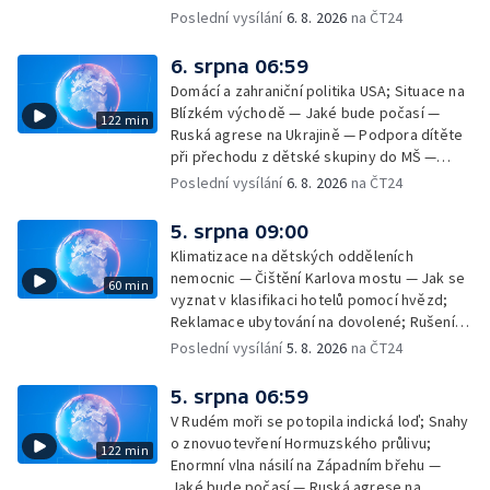
Poslední vysílání
6. 8. 2026
na ČT24
6. srpna 06:59
Domácí a zahraniční politika USA; Situace na
Blízkém východě — Jaké bude počasí —
122 min
Ruská agrese na Ukrajině — Podpora dítěte
při přechodu z dětské skupiny do MŠ —
Filmové premiéry týdne — Dvě deci tuše v
Poslední vysílání
6. 8. 2026
na ČT24
kinech — SeČTeno — Nedostatek léku na
rakovinu prsu
5. srpna 09:00
Klimatizace na dětských odděleních
nemocnic — Čištění Karlova mostu — Jak se
60 min
vyznat v klasifikaci hotelů pomocí hvězd;
Reklamace ubytování na dovolené; Rušení
dovolené kvůli přírodním živlům; Práva
Poslední vysílání
5. 8. 2026
na ČT24
cestujících v letecké dopravě; Půjčení auta
na dovolené v zahraničí; Platby a výběry na
5. srpna 06:59
dovolené v zahraničí — Těžba léčivé rašeliny
V Rudém moři se potopila indická loď; Snahy
u Malé Morávky
o znovuotevření Hormuzského průlivu;
122 min
Enormní vlna násilí na Západním břehu —
Jaké bude počasí — Ruská agrese na