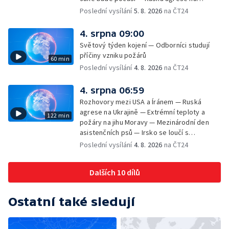
Ukrajině — Vliv veder na lidské orgány — Při
Poslední vysílání
5. 8. 2026
na ČT24
úderech v Kyjevské oblasti zahynulo 15 lidí
— Třem obcím na Brněnsku dočasně došla
4. srpna 09:00
pitná voda — SP v orientačním běhu v Česku
Světový týden kojení — Odborníci studují
— Horko a požáry sužují Evropu — Rybářský
příčiny vzniku požárů
60 min
příměstský tábor
Poslední vysílání
4. 8. 2026
na ČT24
4. srpna 06:59
Rozhovory mezi USA a Íránem — Ruská
agrese na Ukrajině — Extrémní teploty a
122 min
požáry na jihu Moravy — Mezinárodní den
asistenčních psů — Irsko se loučí s
hudebníkem Glenem Hansardem
Poslední vysílání
4. 8. 2026
na ČT24
Dalších 10 dílů
Ostatní také sledují