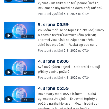
vyznat v klasifikaci hotelů pomocí hvězd;
Reklamace ubytování na dovolené; Rušení
dovolené kvůli přírodním živlům; Práva
Poslední vysílání
5. 8. 2026
na ČT24
cestujících v letecké dopravě; Půjčení auta
na dovolené v zahraničí; Platby a výběry na
5. srpna 06:59
dovolené v zahraničí — Těžba léčivé rašeliny
V Rudém moři se potopila indická loď; Snahy
u Malé Morávky
o znovuotevření Hormuzského průlivu;
122 min
Enormní vlna násilí na Západním břehu —
Jaké bude počasí — Ruská agrese na
Ukrajině — Vliv veder na lidské orgány — Při
Poslední vysílání
5. 8. 2026
na ČT24
úderech v Kyjevské oblasti zahynulo 15 lidí
— Třem obcím na Brněnsku dočasně došla
4. srpna 09:00
pitná voda — SP v orientačním běhu v Česku
Světový týden kojení — Odborníci studují
— Horko a požáry sužují Evropu — Rybářský
příčiny vzniku požárů
60 min
příměstský tábor
Poslední vysílání
4. 8. 2026
na ČT24
4. srpna 06:59
Rozhovory mezi USA a Íránem — Ruská
agrese na Ukrajině — Extrémní teploty a
122 min
požáry na jihu Moravy — Mezinárodní den
asistenčních psů — Irsko se loučí s