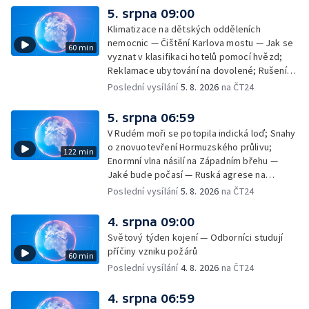
rakovinu prsu
5. srpna 09:00
Klimatizace na dětských odděleních
nemocnic — Čištění Karlova mostu — Jak se
60 min
vyznat v klasifikaci hotelů pomocí hvězd;
Reklamace ubytování na dovolené; Rušení
dovolené kvůli přírodním živlům; Práva
Poslední vysílání
5. 8. 2026
na ČT24
cestujících v letecké dopravě; Půjčení auta
na dovolené v zahraničí; Platby a výběry na
5. srpna 06:59
dovolené v zahraničí — Těžba léčivé rašeliny
V Rudém moři se potopila indická loď; Snahy
u Malé Morávky
o znovuotevření Hormuzského průlivu;
122 min
Enormní vlna násilí na Západním břehu —
Jaké bude počasí — Ruská agrese na
Ukrajině — Vliv veder na lidské orgány — Při
Poslední vysílání
5. 8. 2026
na ČT24
úderech v Kyjevské oblasti zahynulo 15 lidí
— Třem obcím na Brněnsku dočasně došla
4. srpna 09:00
pitná voda — SP v orientačním běhu v Česku
Světový týden kojení — Odborníci studují
— Horko a požáry sužují Evropu — Rybářský
příčiny vzniku požárů
60 min
příměstský tábor
Poslední vysílání
4. 8. 2026
na ČT24
4. srpna 06:59