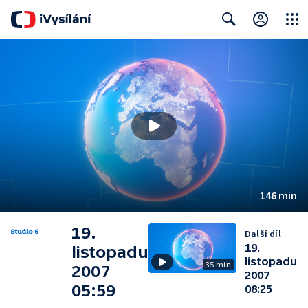
Close
Search
146 min
19.
Další díl
19.
listopadu
listopadu
35 min
2007
2007
05:59
08:25