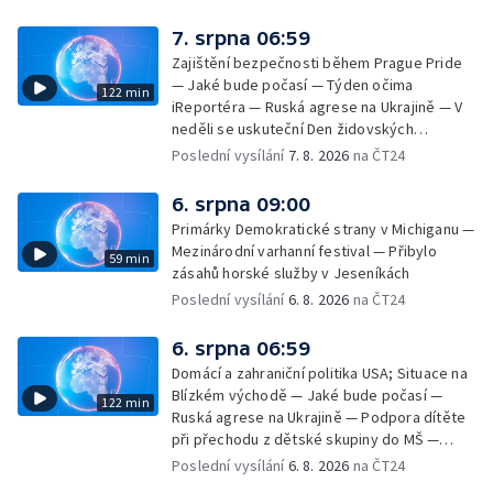
7. srpna 06:59
Zajištění bezpečnosti během Prague Pride
— Jaké bude počasí — Týden očima
122 min
iReportéra — Ruská agrese na Ukrajině — V
neděli se uskuteční Den židovských
památek — Vila Tugendhat slaví 25 let na
Poslední vysílání
7. 8. 2026
na ČT24
seznamu UNESCO — Mistrovství Evropy v
atletice 2026 — Výzkum: epidemie digitálních
6. srpna 09:00
závislostí je mýtus — Demolice vyhořelé
Primárky Demokratické strany v Michiganu —
výškové budovy ve Zlíně
Mezinárodní varhanní festival — Přibylo
59 min
zásahů horské služby v Jeseníkách
Poslední vysílání
6. 8. 2026
na ČT24
6. srpna 06:59
Domácí a zahraniční politika USA; Situace na
Blízkém východě — Jaké bude počasí —
122 min
Ruská agrese na Ukrajině — Podpora dítěte
při přechodu z dětské skupiny do MŠ —
Filmové premiéry týdne — Dvě deci tuše v
Poslední vysílání
6. 8. 2026
na ČT24
kinech — SeČTeno — Nedostatek léku na