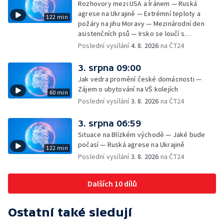
Rozhovory mezi USA a Íránem — Ruská
agrese na Ukrajině — Extrémní teploty a
122 min
požáry na jihu Moravy — Mezinárodní den
asistenčních psů — Irsko se loučí s
hudebníkem Glenem Hansardem
Poslední vysílání
4. 8. 2026
na ČT24
3. srpna 09:00
Jak vedra promění české domácnosti —
Zájem o ubytování na VŠ kolejích
60 min
Poslední vysílání
3. 8. 2026
na ČT24
3. srpna 06:59
Situace na Blízkém východě — Jaké bude
počasí — Ruská agrese na Ukrajině
122 min
Poslední vysílání
3. 8. 2026
na ČT24
Dalších 10 dílů
Ostatní také sledují