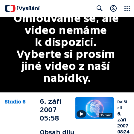
Omlouváme se, ale 
Close
Search
video nemáme 
k dispozici. 
Vyberte si prosím 
jiné video z naší 
nabídky.
6. září
Další
díl
2007
6.
35 min
05:58
září
2007
Obsah dílu
08:24