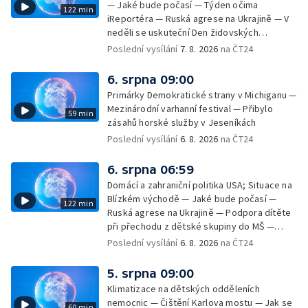
— Jaké bude počasí — Týden očima
122 min
iReportéra — Ruská agrese na Ukrajině — V
neděli se uskuteční Den židovských
památek — Vila Tugendhat slaví 25 let na
Poslední vysílání
7. 8. 2026
na ČT24
seznamu UNESCO — Mistrovství Evropy v
atletice 2026 — Výzkum: epidemie digitálních
6. srpna 09:00
závislostí je mýtus — Demolice vyhořelé
Primárky Demokratické strany v Michiganu —
výškové budovy ve Zlíně
Mezinárodní varhanní festival — Přibylo
59 min
zásahů horské služby v Jeseníkách
Poslední vysílání
6. 8. 2026
na ČT24
6. srpna 06:59
Domácí a zahraniční politika USA; Situace na
Blízkém východě — Jaké bude počasí —
122 min
Ruská agrese na Ukrajině — Podpora dítěte
při přechodu z dětské skupiny do MŠ —
Filmové premiéry týdne — Dvě deci tuše v
Poslední vysílání
6. 8. 2026
na ČT24
kinech — SeČTeno — Nedostatek léku na
rakovinu prsu
5. srpna 09:00
Klimatizace na dětských odděleních
nemocnic — Čištění Karlova mostu — Jak se
60 min