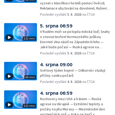
vyznat v klasifikaci hotelů pomocí hvězd;
Reklamace ubytování na dovolené; Rušení
dovolené kvůli přírodním živlům; Práva
Poslední vysílání
5. 8. 2026
na ČT24
cestujících v letecké dopravě; Půjčení auta
na dovolené v zahraničí; Platby a výběry na
5. srpna 06:59
dovolené v zahraničí — Těžba léčivé rašeliny
V Rudém moři se potopila indická loď; Snahy
u Malé Morávky
o znovuotevření Hormuzského průlivu;
122 min
Enormní vlna násilí na Západním břehu —
Jaké bude počasí — Ruská agrese na
Ukrajině — Vliv veder na lidské orgány — Při
Poslední vysílání
5. 8. 2026
na ČT24
úderech v Kyjevské oblasti zahynulo 15 lidí
— Třem obcím na Brněnsku dočasně došla
4. srpna 09:00
pitná voda — SP v orientačním běhu v Česku
Světový týden kojení — Odborníci studují
— Horko a požáry sužují Evropu — Rybářský
příčiny vzniku požárů
60 min
příměstský tábor
Poslední vysílání
4. 8. 2026
na ČT24
4. srpna 06:59
Rozhovory mezi USA a Íránem — Ruská
agrese na Ukrajině — Extrémní teploty a
122 min
požáry na jihu Moravy — Mezinárodní den
asistenčních psů — Irsko se loučí s