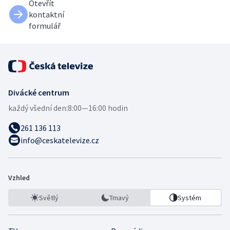
Otevřít
kontaktní
formulář
Divácké centrum
každý všední den:
8:00—16:00 hodin
261 136 113
info@ceskatelevize.cz
Vzhled
Světlý
Tmavý
Systém