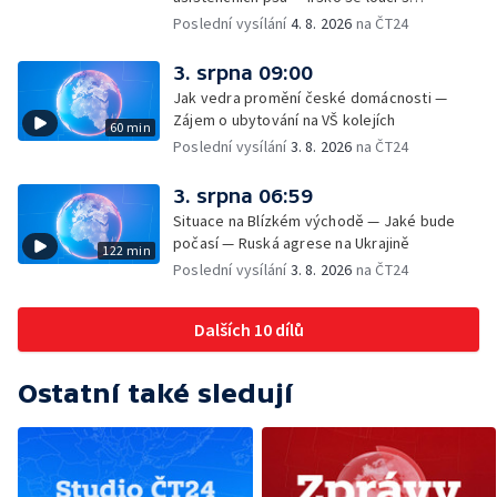
hudebníkem Glenem Hansardem
Poslední vysílání
4. 8. 2026
na ČT24
3. srpna 09:00
Jak vedra promění české domácnosti —
Zájem o ubytování na VŠ kolejích
60 min
Poslední vysílání
3. 8. 2026
na ČT24
3. srpna 06:59
Situace na Blízkém východě — Jaké bude
počasí — Ruská agrese na Ukrajině
122 min
Poslední vysílání
3. 8. 2026
na ČT24
Dalších 10 dílů
Ostatní také sledují