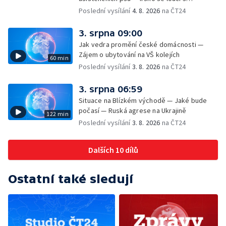
hudebníkem Glenem Hansardem
Poslední vysílání
4. 8. 2026
na ČT24
3. srpna 09:00
Jak vedra promění české domácnosti —
Zájem o ubytování na VŠ kolejích
60 min
Poslední vysílání
3. 8. 2026
na ČT24
3. srpna 06:59
Situace na Blízkém východě — Jaké bude
počasí — Ruská agrese na Ukrajině
122 min
Poslední vysílání
3. 8. 2026
na ČT24
Dalších 10 dílů
Ostatní také sledují