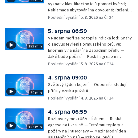
vyznat v klasifikaci hotelů pomocí hvězd;
Reklamace ubytování na dovolené; Rušení
dovolené kvůli přírodním živlům; Práva
Poslední vysílání
5. 8. 2026
na ČT24
cestujících v letecké dopravě; Půjčení auta
na dovolené v zahraničí; Platby a výběry na
5. srpna 06:59
dovolené v zahraničí — Těžba léčivé rašeliny
V Rudém moři se potopila indická loď; Snahy
u Malé Morávky
o znovuotevření Hormuzského průlivu;
122 min
Enormní vlna násilí na Západním břehu —
Jaké bude počasí — Ruská agrese na
Ukrajině — Vliv veder na lidské orgány — Při
Poslední vysílání
5. 8. 2026
na ČT24
úderech v Kyjevské oblasti zahynulo 15 lidí
— Třem obcím na Brněnsku dočasně došla
4. srpna 09:00
pitná voda — SP v orientačním běhu v Česku
Světový týden kojení — Odborníci studují
— Horko a požáry sužují Evropu — Rybářský
příčiny vzniku požárů
60 min
příměstský tábor
Poslední vysílání
4. 8. 2026
na ČT24
4. srpna 06:59
Rozhovory mezi USA a Íránem — Ruská
agrese na Ukrajině — Extrémní teploty a
122 min
požáry na jihu Moravy — Mezinárodní den
asistenčních psů — Irsko se loučí s