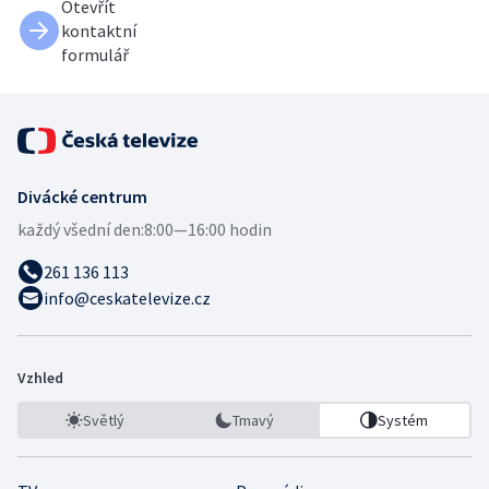
Otevřít
kontaktní
formulář
Divácké centrum
každý všední den:
8:00—16:00 hodin
261 136 113
info@ceskatelevize.cz
Vzhled
Světlý
Tmavý
Systém