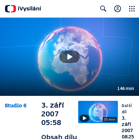
Close
Search
146 min
3. září
Další
díl
2007
3.
35 min
05:58
září
2007
Obsah dílu
08:25