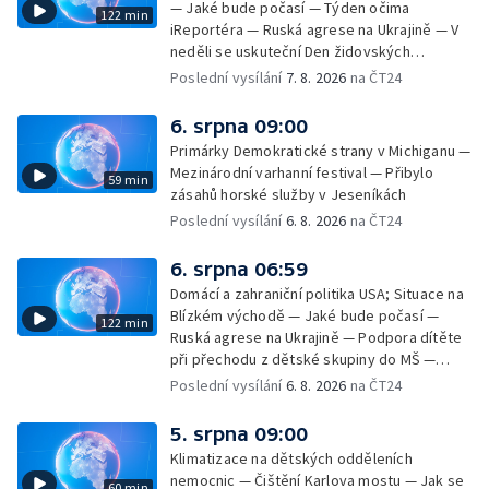
— Jaké bude počasí — Týden očima
122 min
iReportéra — Ruská agrese na Ukrajině — V
neděli se uskuteční Den židovských
památek — Vila Tugendhat slaví 25 let na
Poslední vysílání
7. 8. 2026
na ČT24
seznamu UNESCO — Mistrovství Evropy v
atletice 2026 — Výzkum: epidemie digitálních
6. srpna 09:00
závislostí je mýtus — Demolice vyhořelé
Primárky Demokratické strany v Michiganu —
výškové budovy ve Zlíně
Mezinárodní varhanní festival — Přibylo
59 min
zásahů horské služby v Jeseníkách
Poslední vysílání
6. 8. 2026
na ČT24
6. srpna 06:59
Domácí a zahraniční politika USA; Situace na
Blízkém východě — Jaké bude počasí —
122 min
Ruská agrese na Ukrajině — Podpora dítěte
při přechodu z dětské skupiny do MŠ —
Filmové premiéry týdne — Dvě deci tuše v
Poslední vysílání
6. 8. 2026
na ČT24
kinech — SeČTeno — Nedostatek léku na
rakovinu prsu
5. srpna 09:00
Klimatizace na dětských odděleních
nemocnic — Čištění Karlova mostu — Jak se
60 min