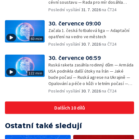
cévní soustavu — Rada pro mír dosáhla
dohody o odzbrojení Hamásu — Dokument
Poslední vysílání
31. 7. 2026
na ČT24
Veřejný prostor Františka Skály — V srpnu
začíná výplata superdávky — Tropické
30. července 09:00
teploty zatěžují i volně žijící zvířata
Začala 1. česká fotbalová liga — Adaptační
opatření na vedro ve městech
60 min
Poslední vysílání
30. 7. 2026
na ČT24
30. července 06:59
Ruská raketa zasáhla rodinný dům — Armáda
USA podnikla další útoky na Írán — Jaké
122 min
bude počasí — Ruská agrese na Ukrajině —
Opalování a péče o kůži v letním počasí —
Filmové premiéry — Komedie Dovolená v
Poslední vysílání
30. 7. 2026
na ČT24
Českém ráji v kinech — SeČTeno — Vliv horka
na chování řidičů
Dalších 10 dílů
Ostatní také sledují