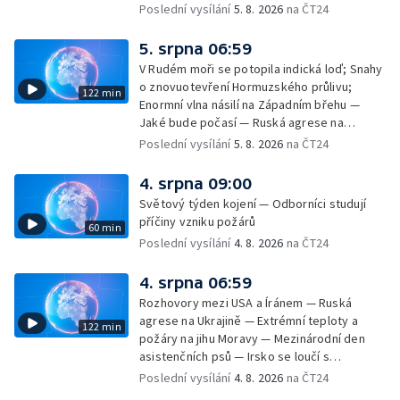
dovolené kvůli přírodním živlům; Práva
Poslední vysílání
5. 8. 2026
na ČT24
cestujících v letecké dopravě; Půjčení auta
na dovolené v zahraničí; Platby a výběry na
5. srpna 06:59
dovolené v zahraničí — Těžba léčivé rašeliny
V Rudém moři se potopila indická loď; Snahy
u Malé Morávky
o znovuotevření Hormuzského průlivu;
122 min
Enormní vlna násilí na Západním břehu —
Jaké bude počasí — Ruská agrese na
Ukrajině — Vliv veder na lidské orgány — Při
Poslední vysílání
5. 8. 2026
na ČT24
úderech v Kyjevské oblasti zahynulo 15 lidí
— Třem obcím na Brněnsku dočasně došla
4. srpna 09:00
pitná voda — SP v orientačním běhu v Česku
Světový týden kojení — Odborníci studují
— Horko a požáry sužují Evropu — Rybářský
příčiny vzniku požárů
60 min
příměstský tábor
Poslední vysílání
4. 8. 2026
na ČT24
4. srpna 06:59
Rozhovory mezi USA a Íránem — Ruská
agrese na Ukrajině — Extrémní teploty a
122 min
požáry na jihu Moravy — Mezinárodní den
asistenčních psů — Irsko se loučí s
hudebníkem Glenem Hansardem
Poslední vysílání
4. 8. 2026
na ČT24