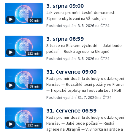
3. srpna 09:00
Jak vedra promění české domácnosti —
Zájem o ubytování na VŠ kolejích
60 min
Poslední vysílání
3. 8. 2026
na ČT24
3. srpna 06:59
Situace na Blízkém východě — Jaké bude
počasí — Ruská agrese na Ukrajině
122 min
Poslední vysílání
3. 8. 2026
na ČT24
31. července 09:00
Rada pro mír dosáhla dohody o odzbrojení
Hamásu — Rozsáhlé lesní požáry ve Francii
58 min
— Tropické teploty na festivalu Let It Roll
Poslední vysílání
31. 7. 2026
na ČT24
31. července 06:59
Rada pro mír dosáhla dohody o odzbrojení
Hamásu — Jaké bude počasí — Ruská
122 min
agrese na Ukrajině — Vliv horka na srdce a