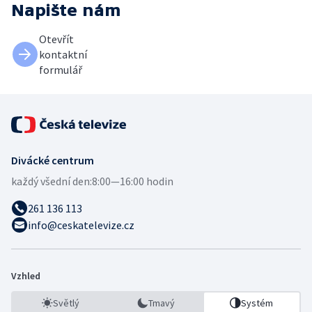
Napište nám
Otevřít
kontaktní
formulář
Divácké centrum
každý všední den:
8:00—16:00 hodin
261 136 113
info@ceskatelevize.cz
Vzhled
Světlý
Tmavý
Systém