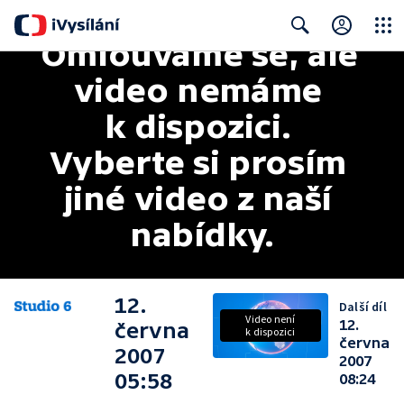
Omlouváme se, ale 
Close
Search
video nemáme 
k dispozici. 
Vyberte si prosím 
jiné video z naší 
nabídky.
12.
Další díl
Video není
12.
června
k dispozici
června
2007
2007
05:58
08:24