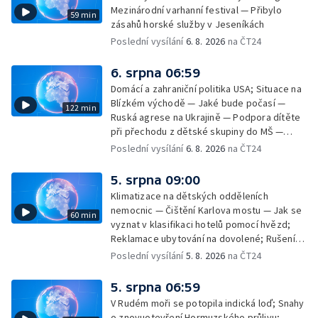
výškové budovy ve Zlíně
Mezinárodní varhanní festival — Přibylo
59 min
zásahů horské služby v Jeseníkách
Poslední vysílání
6. 8. 2026
na ČT24
6. srpna 06:59
Domácí a zahraniční politika USA; Situace na
Blízkém východě — Jaké bude počasí —
122 min
Ruská agrese na Ukrajině — Podpora dítěte
při přechodu z dětské skupiny do MŠ —
Filmové premiéry týdne — Dvě deci tuše v
Poslední vysílání
6. 8. 2026
na ČT24
kinech — SeČTeno — Nedostatek léku na
rakovinu prsu
5. srpna 09:00
Klimatizace na dětských odděleních
nemocnic — Čištění Karlova mostu — Jak se
60 min
vyznat v klasifikaci hotelů pomocí hvězd;
Reklamace ubytování na dovolené; Rušení
dovolené kvůli přírodním živlům; Práva
Poslední vysílání
5. 8. 2026
na ČT24
cestujících v letecké dopravě; Půjčení auta
na dovolené v zahraničí; Platby a výběry na
5. srpna 06:59
dovolené v zahraničí — Těžba léčivé rašeliny
V Rudém moři se potopila indická loď; Snahy
u Malé Morávky
o znovuotevření Hormuzského průlivu;