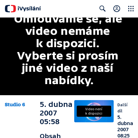
Omlouváme se, ale 
Close
Search
video nemáme 
k dispozici. 
Vyberte si prosím 
jiné video z naší 
nabídky.
5. dubna
Další
Video není
díl
2007
k dispozici
5.
05:58
dubna
2007
Obsah
08:25