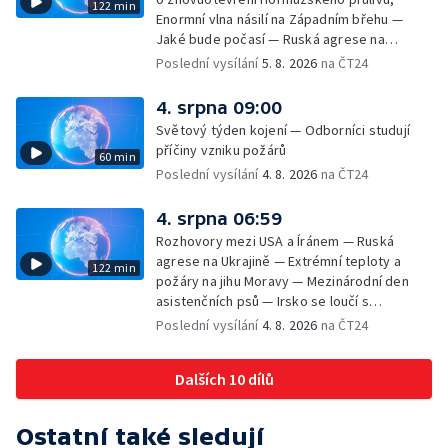
122 min
Enormní vlna násilí na Západním břehu —
Jaké bude počasí — Ruská agrese na
Ukrajině — Vliv veder na lidské orgány — Při
Poslední vysílání
5. 8. 2026
na ČT24
úderech v Kyjevské oblasti zahynulo 15 lidí
— Třem obcím na Brněnsku dočasně došla
4. srpna 09:00
pitná voda — SP v orientačním běhu v Česku
Světový týden kojení — Odborníci studují
— Horko a požáry sužují Evropu — Rybářský
příčiny vzniku požárů
60 min
příměstský tábor
Poslední vysílání
4. 8. 2026
na ČT24
4. srpna 06:59
Rozhovory mezi USA a Íránem — Ruská
agrese na Ukrajině — Extrémní teploty a
122 min
požáry na jihu Moravy — Mezinárodní den
asistenčních psů — Irsko se loučí s
hudebníkem Glenem Hansardem
Poslední vysílání
4. 8. 2026
na ČT24
Dalších 10 dílů
Ostatní také sledují