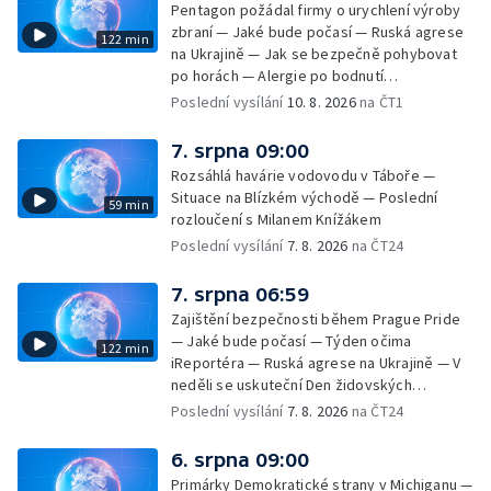
Pentagon požádal firmy o urychlení výroby
zbraní — Jaké bude počasí — Ruská agrese
122 min
na Ukrajině — Jak se bezpečně pohybovat
po horách — Alergie po bodnutí
přemnoženými vosami — Čísla za
Poslední vysílání
10. 8. 2026
na ČT1
nezaměstnanost a sezónní práce —
Nedostatek dárců krve v létě — Jací jsou
7. srpna 09:00
Češi plavci
Rozsáhlá havárie vodovodu v Táboře —
Situace na Blízkém východě — Poslední
59 min
rozloučení s Milanem Knížákem
Poslední vysílání
7. 8. 2026
na ČT24
7. srpna 06:59
Zajištění bezpečnosti během Prague Pride
— Jaké bude počasí — Týden očima
122 min
iReportéra — Ruská agrese na Ukrajině — V
neděli se uskuteční Den židovských
památek — Vila Tugendhat slaví 25 let na
Poslední vysílání
7. 8. 2026
na ČT24
seznamu UNESCO — Mistrovství Evropy v
atletice 2026 — Výzkum: epidemie digitálních
6. srpna 09:00
závislostí je mýtus — Demolice vyhořelé
Primárky Demokratické strany v Michiganu —