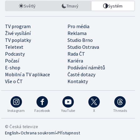
Světlý
Tmavý
Systém
TV program
Pro média
Živé vysílání
Reklama
TV poplatky
Studio Brno
Teletext
Studio Ostrava
Podcasty
Rada ČT
Počasí
Kariéra
E-shop
Podávání námětů
Mobilní a TV aplikace
Časté dotazy
Vše o ČT
Kontakty
Instagram
Facebook
YouTube
X
Threads
© Česká televize
•
•
English
Ochrana soukromí
Přístupnost