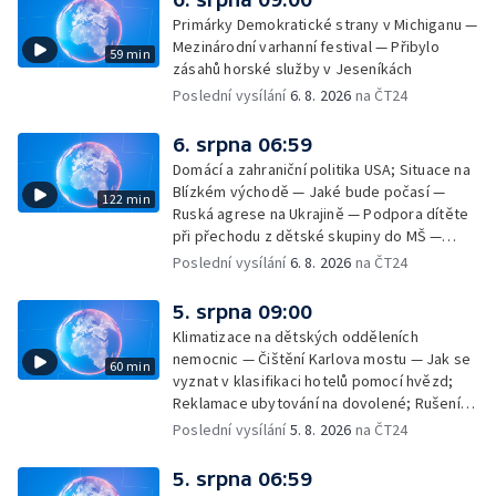
závislostí je mýtus — Demolice vyhořelé
Primárky Demokratické strany v Michiganu —
výškové budovy ve Zlíně
Mezinárodní varhanní festival — Přibylo
59 min
zásahů horské služby v Jeseníkách
Poslední vysílání
6. 8. 2026
na ČT24
6. srpna 06:59
Domácí a zahraniční politika USA; Situace na
Blízkém východě — Jaké bude počasí —
122 min
Ruská agrese na Ukrajině — Podpora dítěte
při přechodu z dětské skupiny do MŠ —
Filmové premiéry týdne — Dvě deci tuše v
Poslední vysílání
6. 8. 2026
na ČT24
kinech — SeČTeno — Nedostatek léku na
rakovinu prsu
5. srpna 09:00
Klimatizace na dětských odděleních
nemocnic — Čištění Karlova mostu — Jak se
60 min
vyznat v klasifikaci hotelů pomocí hvězd;
Reklamace ubytování na dovolené; Rušení
dovolené kvůli přírodním živlům; Práva
Poslední vysílání
5. 8. 2026
na ČT24
cestujících v letecké dopravě; Půjčení auta
na dovolené v zahraničí; Platby a výběry na
5. srpna 06:59
dovolené v zahraničí — Těžba léčivé rašeliny