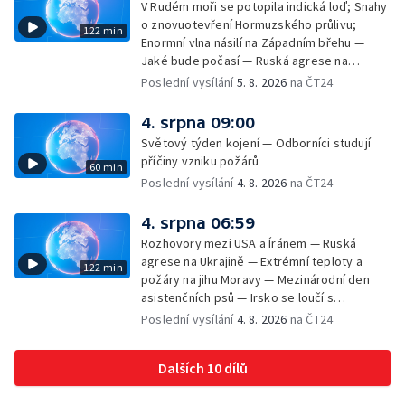
V Rudém moři se potopila indická loď; Snahy
u Malé Morávky
o znovuotevření Hormuzského průlivu;
122 min
Enormní vlna násilí na Západním břehu —
Jaké bude počasí — Ruská agrese na
Ukrajině — Vliv veder na lidské orgány — Při
Poslední vysílání
5. 8. 2026
na ČT24
úderech v Kyjevské oblasti zahynulo 15 lidí
— Třem obcím na Brněnsku dočasně došla
4. srpna 09:00
pitná voda — SP v orientačním běhu v Česku
Světový týden kojení — Odborníci studují
— Horko a požáry sužují Evropu — Rybářský
příčiny vzniku požárů
60 min
příměstský tábor
Poslední vysílání
4. 8. 2026
na ČT24
4. srpna 06:59
Rozhovory mezi USA a Íránem — Ruská
agrese na Ukrajině — Extrémní teploty a
122 min
požáry na jihu Moravy — Mezinárodní den
asistenčních psů — Irsko se loučí s
hudebníkem Glenem Hansardem
Poslední vysílání
4. 8. 2026
na ČT24
Dalších 10 dílů