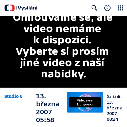
Omlouváme se, ale 
Close
Search
video nemáme 
k dispozici. 
Vyberte si prosím 
jiné video z naší 
nabídky.
13.
Další díl
Video není
13.
března
k dispozici
března
2007
2007
05:58
08:24