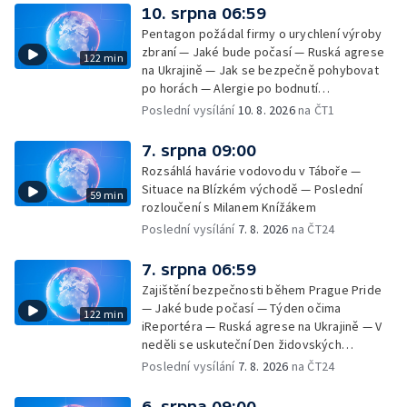
10. srpna 06:59
Pentagon požádal firmy o urychlení výroby
zbraní — Jaké bude počasí — Ruská agrese
122 min
na Ukrajině — Jak se bezpečně pohybovat
po horách — Alergie po bodnutí
přemnoženými vosami — Čísla za
Poslední vysílání
10. 8. 2026
na ČT1
nezaměstnanost a sezónní práce —
Nedostatek dárců krve v létě — Jací jsou
7. srpna 09:00
Češi plavci
Rozsáhlá havárie vodovodu v Táboře —
Situace na Blízkém východě — Poslední
59 min
rozloučení s Milanem Knížákem
Poslední vysílání
7. 8. 2026
na ČT24
7. srpna 06:59
Zajištění bezpečnosti během Prague Pride
— Jaké bude počasí — Týden očima
122 min
iReportéra — Ruská agrese na Ukrajině — V
neděli se uskuteční Den židovských
památek — Vila Tugendhat slaví 25 let na
Poslední vysílání
7. 8. 2026
na ČT24
seznamu UNESCO — Mistrovství Evropy v
atletice 2026 — Výzkum: epidemie digitálních
6. srpna 09:00