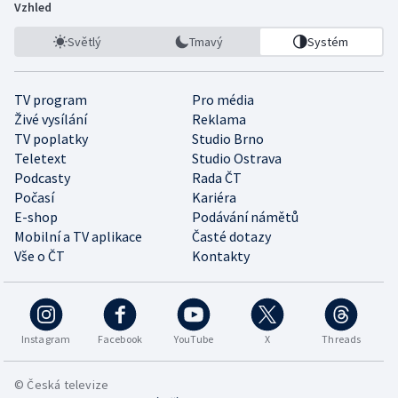
Vzhled
Světlý
Tmavý
Systém
TV program
Pro média
Živé vysílání
Reklama
TV poplatky
Studio Brno
Teletext
Studio Ostrava
Podcasty
Rada ČT
Počasí
Kariéra
E-shop
Podávání námětů
Mobilní a TV aplikace
Časté dotazy
Vše o ČT
Kontakty
Instagram
Facebook
YouTube
X
Threads
© Česká televize