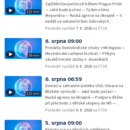
Zajištění bezpečnosti během Prague Pride
— Jaké bude počasí — Týden očima
122 min
iReportéra — Ruská agrese na Ukrajině — V
neděli se uskuteční Den židovských
památek — Vila Tugendhat slaví 25 let na
Poslední vysílání
7. 8. 2026
na ČT24
seznamu UNESCO — Mistrovství Evropy v
atletice 2026 — Výzkum: epidemie digitálních
6. srpna 09:00
závislostí je mýtus — Demolice vyhořelé
Primárky Demokratické strany v Michiganu —
výškové budovy ve Zlíně
Mezinárodní varhanní festival — Přibylo
59 min
zásahů horské služby v Jeseníkách
Poslední vysílání
6. 8. 2026
na ČT24
6. srpna 06:59
Domácí a zahraniční politika USA; Situace na
Blízkém východě — Jaké bude počasí —
122 min
Ruská agrese na Ukrajině — Podpora dítěte
při přechodu z dětské skupiny do MŠ —
Filmové premiéry týdne — Dvě deci tuše v
Poslední vysílání
6. 8. 2026
na ČT24
kinech — SeČTeno — Nedostatek léku na
rakovinu prsu
5. srpna 09:00
Klimatizace na dětských odděleních