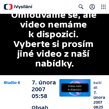
Omlouváme se, ale 
Close
Search
video nemáme 
k dispozici. 
Vyberte si prosím 
jiné video z naší 
nabídky.
7. února
Další
Video není
díl
2007
k dispozici
7.
05:58
února
2007
Obsah
08:25