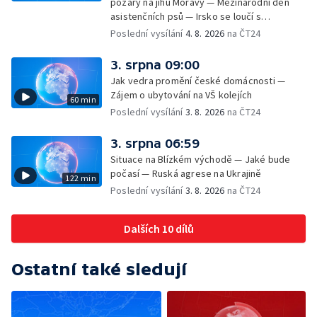
požáry na jihu Moravy — Mezinárodní den
asistenčních psů — Irsko se loučí s
hudebníkem Glenem Hansardem
Poslední vysílání
4. 8. 2026
na ČT24
3. srpna 09:00
Jak vedra promění české domácnosti —
Zájem o ubytování na VŠ kolejích
60 min
Poslední vysílání
3. 8. 2026
na ČT24
3. srpna 06:59
Situace na Blízkém východě — Jaké bude
počasí — Ruská agrese na Ukrajině
122 min
Poslední vysílání
3. 8. 2026
na ČT24
Dalších 10 dílů
Ostatní také sledují