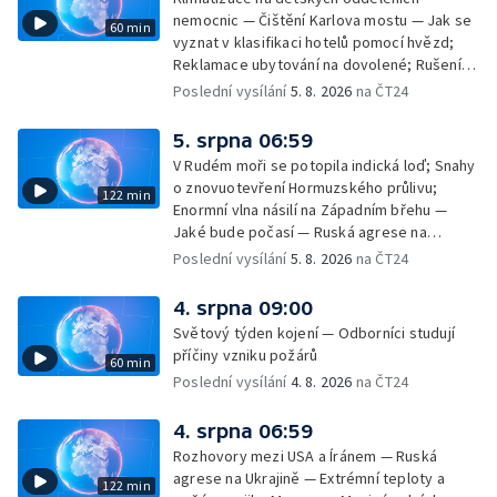
nemocnic — Čištění Karlova mostu — Jak se
60 min
vyznat v klasifikaci hotelů pomocí hvězd;
Reklamace ubytování na dovolené; Rušení
dovolené kvůli přírodním živlům; Práva
Poslední vysílání
5. 8. 2026
na ČT24
cestujících v letecké dopravě; Půjčení auta
na dovolené v zahraničí; Platby a výběry na
5. srpna 06:59
dovolené v zahraničí — Těžba léčivé rašeliny
V Rudém moři se potopila indická loď; Snahy
u Malé Morávky
o znovuotevření Hormuzského průlivu;
122 min
Enormní vlna násilí na Západním břehu —
Jaké bude počasí — Ruská agrese na
Ukrajině — Vliv veder na lidské orgány — Při
Poslední vysílání
5. 8. 2026
na ČT24
úderech v Kyjevské oblasti zahynulo 15 lidí
— Třem obcím na Brněnsku dočasně došla
4. srpna 09:00
pitná voda — SP v orientačním běhu v Česku
Světový týden kojení — Odborníci studují
— Horko a požáry sužují Evropu — Rybářský
příčiny vzniku požárů
60 min
příměstský tábor
Poslední vysílání
4. 8. 2026
na ČT24
4. srpna 06:59
Rozhovory mezi USA a Íránem — Ruská
agrese na Ukrajině — Extrémní teploty a
122 min