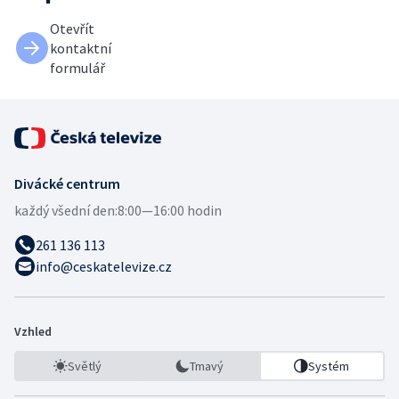
Otevřít
kontaktní
formulář
Divácké centrum
každý všední den:
8:00—16:00 hodin
261 136 113
info@ceskatelevize.cz
Vzhled
Světlý
Tmavý
Systém