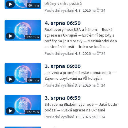
— Horko a požáry sužují Evropu — Rybářský
příčiny vzniku požárů
60 min
příměstský tábor
Poslední vysílání
4. 8. 2026
na ČT24
4. srpna 06:59
Rozhovory mezi USA a Íránem — Ruská
agrese na Ukrajině — Extrémní teploty a
122 min
požáry na jihu Moravy — Mezinárodní den
asistenčních psů — Irsko se loučí s
hudebníkem Glenem Hansardem
Poslední vysílání
4. 8. 2026
na ČT24
3. srpna 09:00
Jak vedra promění české domácnosti —
Zájem o ubytování na VŠ kolejích
60 min
Poslední vysílání
3. 8. 2026
na ČT24
3. srpna 06:59
Situace na Blízkém východě — Jaké bude
počasí — Ruská agrese na Ukrajině
122 min
Poslední vysílání
3. 8. 2026
na ČT24