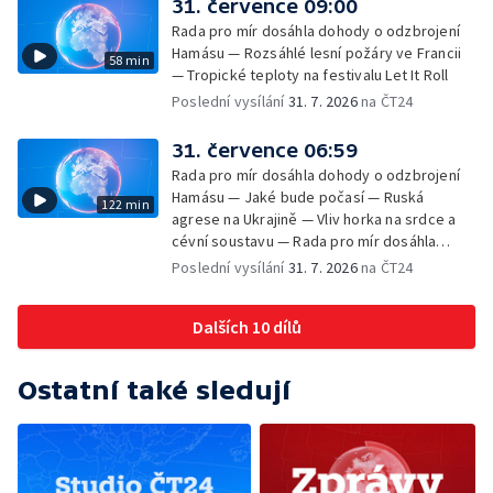
31. července 09:00
Rada pro mír dosáhla dohody o odzbrojení
Hamásu — Rozsáhlé lesní požáry ve Francii
58 min
— Tropické teploty na festivalu Let It Roll
Poslední vysílání
31. 7. 2026
na ČT24
31. července 06:59
Rada pro mír dosáhla dohody o odzbrojení
Hamásu — Jaké bude počasí — Ruská
122 min
agrese na Ukrajině — Vliv horka na srdce a
cévní soustavu — Rada pro mír dosáhla
dohody o odzbrojení Hamásu — Dokument
Poslední vysílání
31. 7. 2026
na ČT24
Veřejný prostor Františka Skály — V srpnu
začíná výplata superdávky — Tropické
Dalších 10 dílů
teploty zatěžují i volně žijící zvířata
Ostatní také sledují