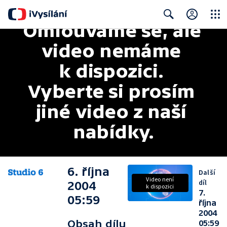
Omlouváme se, ale 
Close
Search
video nemáme 
k dispozici. 
Vyberte si prosím 
jiné video z naší 
nabídky.
6. října
Další
Video není
díl
2004
k dispozici
7.
05:59
října
2004
Obsah dílu
05:59