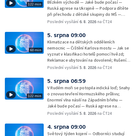
Blízkém východě — Jaké bude počasí —
122 min
Ruská agrese na Ukrajině — Podpora dítěte
při přechodu z dětské skupiny do MŠ —
Filmové premiéry týdne — Dvě deci tuše v
Poslední vysílání
6. 8. 2026
na ČT24
kinech — SeČTeno — Nedostatek léku na
rakovinu prsu
5. srpna 09:00
Klimatizace na dětských odděleních
nemocnic — Čištění Karlova mostu — Jak se
60 min
vyznat v klasifikaci hotelů pomocí hvězd;
Reklamace ubytování na dovolené; Rušení
dovolené kvůli přírodním živlům; Práva
Poslední vysílání
5. 8. 2026
na ČT24
cestujících v letecké dopravě; Půjčení auta
na dovolené v zahraničí; Platby a výběry na
5. srpna 06:59
dovolené v zahraničí — Těžba léčivé rašeliny
V Rudém moři se potopila indická loď; Snahy
u Malé Morávky
o znovuotevření Hormuzského průlivu;
122 min
Enormní vlna násilí na Západním břehu —
Jaké bude počasí — Ruská agrese na
Ukrajině — Vliv veder na lidské orgány — Při
Poslední vysílání
5. 8. 2026
na ČT24
úderech v Kyjevské oblasti zahynulo 15 lidí
— Třem obcím na Brněnsku dočasně došla
4. srpna 09:00
pitná voda — SP v orientačním běhu v Česku
Světový týden kojení — Odborníci studují