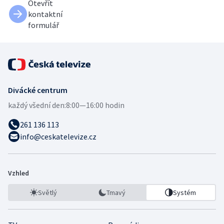
Otevřít
kontaktní
formulář
Divácké centrum
každý všední den:
8:00—16:00 hodin
261 136 113
info@ceskatelevize.cz
Vzhled
Světlý
Tmavý
Systém