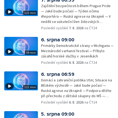
Zajištění bezpečnosti během Prague Pride
— Jaké bude počasí — Týden očima
122 min
iReportéra — Ruská agrese na Ukrajině — V
neděli se uskuteční Den židovských
památek — Vila Tugendhat slaví 25 let na
Poslední vysílání
7. 8. 2026
na ČT24
seznamu UNESCO — Mistrovství Evropy v
atletice 2026 — Výzkum: epidemie digitálních
6. srpna 09:00
závislostí je mýtus — Demolice vyhořelé
Primárky Demokratické strany v Michiganu —
výškové budovy ve Zlíně
Mezinárodní varhanní festival — Přibylo
59 min
zásahů horské služby v Jeseníkách
Poslední vysílání
6. 8. 2026
na ČT24
6. srpna 06:59
Domácí a zahraniční politika USA; Situace na
Blízkém východě — Jaké bude počasí —
122 min
Ruská agrese na Ukrajině — Podpora dítěte
při přechodu z dětské skupiny do MŠ —
Filmové premiéry týdne — Dvě deci tuše v
Poslední vysílání
6. 8. 2026
na ČT24
kinech — SeČTeno — Nedostatek léku na
rakovinu prsu
5. srpna 09:00