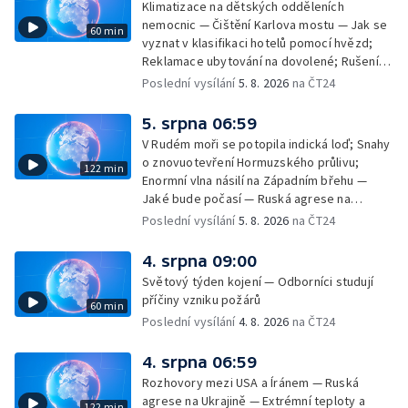
Klimatizace na dětských odděleních
nemocnic — Čištění Karlova mostu — Jak se
60 min
vyznat v klasifikaci hotelů pomocí hvězd;
Reklamace ubytování na dovolené; Rušení
dovolené kvůli přírodním živlům; Práva
Poslední vysílání
5. 8. 2026
na ČT24
cestujících v letecké dopravě; Půjčení auta
na dovolené v zahraničí; Platby a výběry na
5. srpna 06:59
dovolené v zahraničí — Těžba léčivé rašeliny
V Rudém moři se potopila indická loď; Snahy
u Malé Morávky
o znovuotevření Hormuzského průlivu;
122 min
Enormní vlna násilí na Západním břehu —
Jaké bude počasí — Ruská agrese na
Ukrajině — Vliv veder na lidské orgány — Při
Poslední vysílání
5. 8. 2026
na ČT24
úderech v Kyjevské oblasti zahynulo 15 lidí
— Třem obcím na Brněnsku dočasně došla
4. srpna 09:00
pitná voda — SP v orientačním běhu v Česku
Světový týden kojení — Odborníci studují
— Horko a požáry sužují Evropu — Rybářský
příčiny vzniku požárů
60 min
příměstský tábor
Poslední vysílání
4. 8. 2026
na ČT24
4. srpna 06:59
Rozhovory mezi USA a Íránem — Ruská
agrese na Ukrajině — Extrémní teploty a
122 min