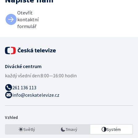
Otevřít
kontaktní
formulář
Divácké centrum
každý všední den:
8:00—16:00 hodin
261 136 113
info@ceskatelevize.cz
Vzhled
Světlý
Tmavý
Systém