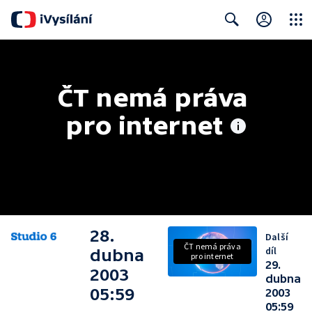
Close
Search
ČT nemá práva 
pro internet
28.
Další
ČT nemá práva
díl
dubna
pro internet
29.
2003
dubna
05:59
2003
05:59