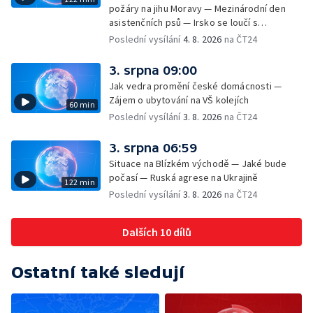
požáry na jihu Moravy — Mezinárodní den
asistenčních psů — Irsko se loučí s
hudebníkem Glenem Hansardem
Poslední vysílání
4. 8. 2026
na ČT24
3. srpna 09:00
Jak vedra promění české domácnosti —
Zájem o ubytování na VŠ kolejích
60 min
Poslední vysílání
3. 8. 2026
na ČT24
3. srpna 06:59
Situace na Blízkém východě — Jaké bude
počasí — Ruská agrese na Ukrajině
122 min
Poslední vysílání
3. 8. 2026
na ČT24
Dalších 10 dílů
Ostatní také sledují